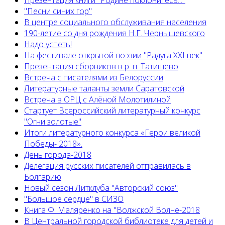
Презентация книги "Родине поклонитесь..."
"Песни синих гор"
В центре социального обслуживания населения
190-летие со дня рождения Н.Г. Чернышевского
Надо успеть!
На фестивале открытой поэзии "Радуга XXI век"
Презентация сборников в р. п. Татищево
Встреча с писателями из Белоруссии
Литературные таланты земли Саратовской
Встреча в ОРЦ с Алёной Молотилиной
Cтартует Всероссийский литературный конкурс
"Огни золотые"
Итоги литературного конкурса «Герои великой
Победы- 2018».
День города-2018
Делегация русских писателей отправилась в
Болгарию
Новый сезон Литклуба "Авторский союз"
"Большое сердце" в СИЗО
Книга Ф. Маляренко на "Волжской Волне-2018
В Центральной городской библиотеке для детей и