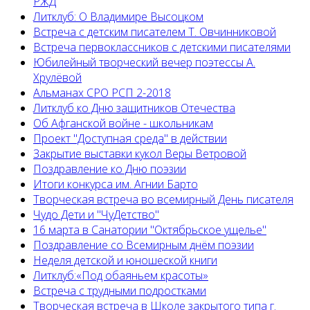
РЖД
Литклуб: О Владимире Высоцком
Встреча с детским писателем Т. Овчинниковой
Встреча первоклассников с детскими писателями
Юбилейный творческий вечер поэтессы А.
Хрулёвой
Альманах СРО РСП 2-2018
Литклуб ко Дню защитников Отечества
Об Афганской войне - школьникам
Проект "Доступная среда" в действии
Закрытие выставки кукол Веры Ветровой
Поздравление ко Дню поэзии
Итоги конкурса им. Агнии Барто
Творческая встреча во всемирный День писателя
Чудо Дети и "ЧуДетство"
16 марта в Санатории "Октябрьское ущелье"
Поздравление со Всемирным днём поэзии
Неделя детской и юношеской книги
Литклуб:«Под обаяньем красоты»
Встреча с трудными подростками
Творческая встреча в Школе закрытого типа г.