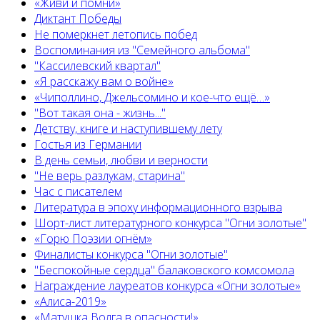
«Живи и помни»
Диктант Победы
Не померкнет летопись побед
Воспоминания из "Семейного альбома"
"Кассилевский квартал"
«Я расскажу вам о войне»
«Чиполлино, Джельсомино и кое-что ещё…»
"Вот такая она - жизнь..."
Детству, книге и наступившему лету
Гостья из Германии
В день семьи, любви и верности
"Не верь разлукам, старина"
Час с писателем
Литература в эпоху информационного взрыва
Шорт-лист литературного конкурса "Огни золотые"
«Горю Поэзии огнём»
Финалисты конкурса "Огни золотые"
"Беспокойные сердца" балаковского комсомола
Награждение лауреатов конкурса «Огни золотые»
«Алиса-2019»
«Матушка Волга в опасности!»