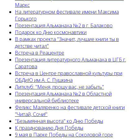
Маркс
На литературном фестивале имени Максима
Горького
Презентация Альманаха №2 в г. Балаково
Подарок ко Дню космонавтики
В рамках проекта "Значит, лучшие книги ты в
детстве читал"
Встреча в Реацентре
Презентация литературного Альманаха в ЦГБ г.
Саратова
Встреча в Центре православной культуры при
ОБДиЮ им А. С. Пушкина
Литклуб: "Меня, прошу вас, не забыть"
Презентация Альманаха №2 в Областной
универсальной библиотеке
Феликс Маляренко на фестивале детской книги
"Читай, Сочи!"
"Безымянная высота" ко Дню Победы
К празднованию Дня Победы
9 мая в Парке Победы на Соколовой горе