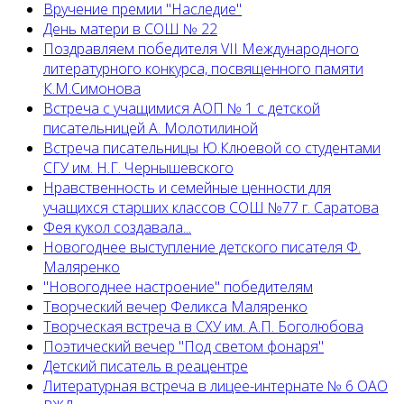
Вручение премии "Наследие"
День матери в СОШ № 22
Поздравляем победителя VII Международного
литературного конкурса, посвященного памяти
К.М.Симонова
Встреча с учащимися АОП № 1 с детской
писательницей А. Молотилиной
Встреча писательницы Ю.Клюевой со студентами
СГУ им. Н.Г. Чернышевского
Нравственность и семейные ценности для
учащихся старших классов СОШ №77 г. Саратова
Фея кукол создавала...
Новогоднее выступление детского писателя Ф.
Маляренко
"Новогоднее настроение" победителям
Творческий вечер Феликса Маляренко
Творческая встреча в СХУ им. А.П. Боголюбова
Поэтический вечер "Под светом фонаря"
Детский писатель в реацентре
Литературная встреча в лицее-интернате № 6 ОАО