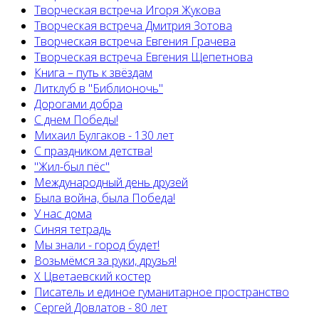
Творческая встреча Игоря Жукова
Творческая встреча Дмитрия Зотова
Творческая встреча Евгения Грачева
Творческая встреча Евгения Щепетнова
Книга – путь к звёздам
Литклуб в "Библионочь"
Дорогами добра
С днем Победы!
Михаил Булгаков - 130 лет
С праздником детства!
"Жил-был пёс"
Международный день друзей
Была война, была Победа!
У нас дома
Синяя тетрадь
Мы знали - город будет!
Возьмёмся за руки, друзья!
X Цветаевский костер
Писатель и единое гуманитарное пространство
Сергей Довлатов - 80 лет