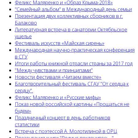
Феликс Маляренко и «Образ Крыма-2018»
"Семейный альбом" в Международный день семьи
Презентация двух коллективных сборников в г.
Балаково
Литературная встреча в санатории Октябрьское
ущелье
Фестиваль искусств «Майская сирень»
Международная научно-практическая конференция
в СГУ
Итоги работы книжной отрасли страны за 2017 год
"Между чувствами и принципами"
Новости фестиваля «Читаем вместе»
Благотворительный фестиваль СГАУ "От сердца к
сердцу".
Феликс Маляренко и «Русские мифы»
Показ новой российской картины «Прощаться не
будем»
Праздничный концерт в день работников
статистики
Встреча с поэтессой А. Молотилиной в ОРЦ