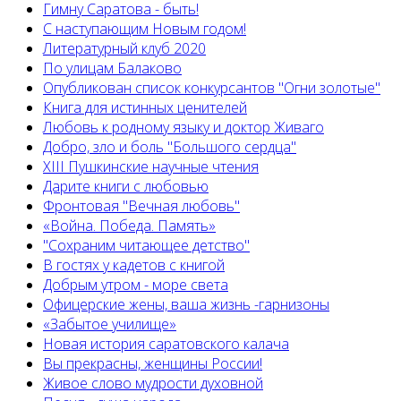
Гимну Саратова - быть!
С наступающим Новым годом!
Литературный клуб 2020
По улицам Балаково
Опубликован список конкурсантов "Огни золотые"
Книга для истинных ценителей
Любовь к родному языку и доктор Живаго
Добро, зло и боль "Большого сердца"
XIII Пушкинские научные чтения
Дарите книги с любовью
Фронтовая "Вечная любовь"
«Война. Победа. Память»
"Сохраним читающее детство"
В гостях у кадетов с книгой
Добрым утром - море света
Офицерские жены, ваша жизнь -гарнизоны
«Забытое училище»
Новая история саратовского калача
Вы прекрасны, женщины России!
Живое слово мудрости духовной