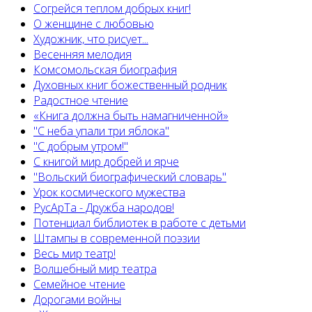
Согрейся теплом добрых книг!
О женщине с любовью
Художник, что рисует...
Весенняя мелодия
Комсомольская биография
Духовных книг божественный родник
Радостное чтение
«Книга должна быть намагниченной»
"С неба упали три яблока"
"С добрым утром!"
С книгой мир добрей и ярче
"Вольский биографический словарь"
Урок космического мужества
РусАрТа - Дружба народов!
Потенциал библиотек в работе с детьми
Штампы в современной поэзии
Весь мир театр!
Волшебный мир театра
Семейное чтение
Дорогами войны