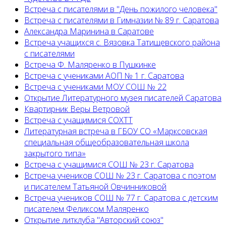
Встреча с писателями в "День пожилого человека"
Встреча с писателями в Гимназии № 89 г. Саратова
Александра Маринина в Саратове
Встреча учащихся с. Вязовка Татищевского района
с писателями
Встреча Ф. Маляренко в Пушкинке
Встреча с учениками АОП № 1 г. Саратова
Встреча с учениками МОУ СОШ № 22
Открытие Литературного музея писателей Саратова
Квартирник Веры Ветровой
Встреча с учащимися СОХТТ
Литературная встреча в ГБОУ СО «Марксовская
специальная общеобразовательная школа
закрытого типа»
Встреча с учащимися СОШ № 23 г. Саратова
Встреча учеников СОШ № 23 г. Саратова с поэтом
и писателем Татьяной Овчинниковой
Встреча учеников СОШ № 77 г. Саратова с детским
писателем Феликсом Маляренко
Открытие литклуба "Авторский союз"