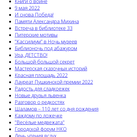
Книги о войне
9 мая 2022
И снова Победа!
Памяти Александра Михина
Встреча в библиотеке 33
Питерские мотивы
"Кассилиум" в Ночь музеев
Библионочь под абажуром
Ура, ДЕТСТВО!
Большой-большой секрет
Мастерская сказочных историй
Красная площадь 2022
Лауреат Пушкинской премии 2022
Радость для сладкоежек
Новые друзья львенка
Разговор о редкостях
Шаламов – 110 лет со дня рождения
Каждому по ложечке
"Весёлые медвежата"
Городской форум НКО
День чтения вслух