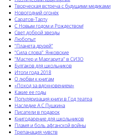
Творческая встреча с будущими медиками
Новогодний огонёк
Саратов-Тарту
С Новым годом и Рождеством!
Свет доброй звезды
Любопыт
"Планета друзей"
"Сила слова". Янковские
"Мастер и Маргарита" в СИЗО
Булгаков для школьников
Итоги года 2018
О любви к книгам
«Поход за вдохновением»
Какие ее годы
Популяризация книги в Год театра
Наследие А.С.Пушкина
Писатели в подарок
Книгодарение для школьников
Пламя и боль афганской войны
Трепанация чувств