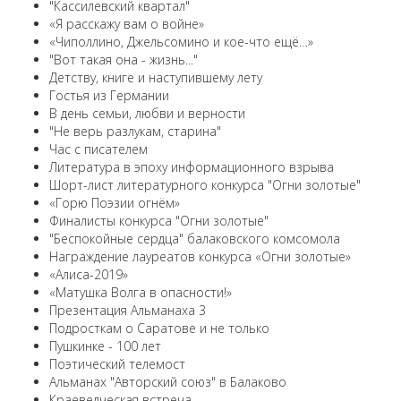
"Кассилевский квартал"
«Я расскажу вам о войне»
«Чиполлино, Джельсомино и кое-что ещё…»
"Вот такая она - жизнь..."
Детству, книге и наступившему лету
Гостья из Германии
В день семьи, любви и верности
"Не верь разлукам, старина"
Час с писателем
Литература в эпоху информационного взрыва
Шорт-лист литературного конкурса "Огни золотые"
«Горю Поэзии огнём»
Финалисты конкурса "Огни золотые"
"Беспокойные сердца" балаковского комсомола
Награждение лауреатов конкурса «Огни золотые»
«Алиса-2019»
«Матушка Волга в опасности!»
Презентация Альманаха 3
Подросткам о Саратове и не только
Пушкинке - 100 лет
Поэтический телемост
Альманах "Авторский союз" в Балаково
Краеведческая встреча