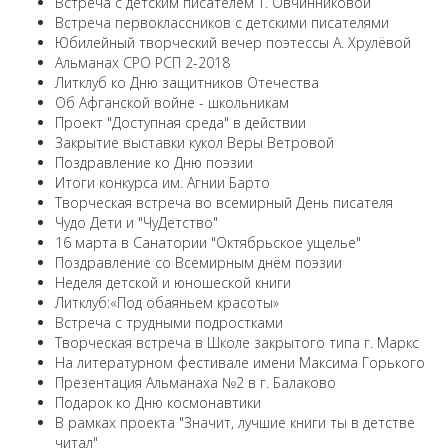
Встреча с детским писателем Т. Овчинниковой
Встреча первоклассников с детскими писателями
Юбилейный творческий вечер поэтессы А. Хрулёвой
Альманах СРО РСП 2-2018
Литклуб ко Дню защитников Отечества
Об Афганской войне - школьникам
Проект "Доступная среда" в действии
Закрытие выставки кукол Веры Ветровой
Поздравление ко Дню поэзии
Итоги конкурса им. Агнии Барто
Творческая встреча во всемирный День писателя
Чудо Дети и "ЧуДетство"
16 марта в Санатории "Октябрьское ущелье"
Поздравление со Всемирным днём поэзии
Неделя детской и юношеской книги
Литклуб:«Под обаяньем красоты»
Встреча с трудными подростками
Творческая встреча в Школе закрытого типа г. Маркс
На литературном фестивале имени Максима Горького
Презентация Альманаха №2 в г. Балаково
Подарок ко Дню космонавтики
В рамках проекта "Значит, лучшие книги ты в детстве
читал"