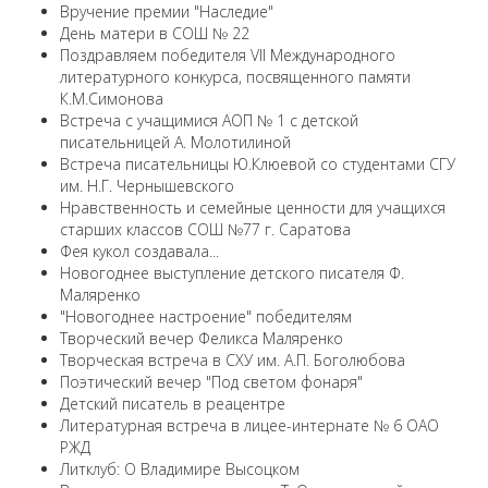
Вручение премии "Наследие"
День матери в СОШ № 22
Поздравляем победителя VII Международного
литературного конкурса, посвященного памяти
К.М.Симонова
Встреча с учащимися АОП № 1 с детской
писательницей А. Молотилиной
Встреча писательницы Ю.Клюевой со студентами СГУ
им. Н.Г. Чернышевского
Нравственность и семейные ценности для учащихся
старших классов СОШ №77 г. Саратова
Фея кукол создавала...
Новогоднее выступление детского писателя Ф.
Маляренко
"Новогоднее настроение" победителям
Творческий вечер Феликса Маляренко
Творческая встреча в СХУ им. А.П. Боголюбова
Поэтический вечер "Под светом фонаря"
Детский писатель в реацентре
Литературная встреча в лицее-интернате № 6 ОАО
РЖД
Литклуб: О Владимире Высоцком