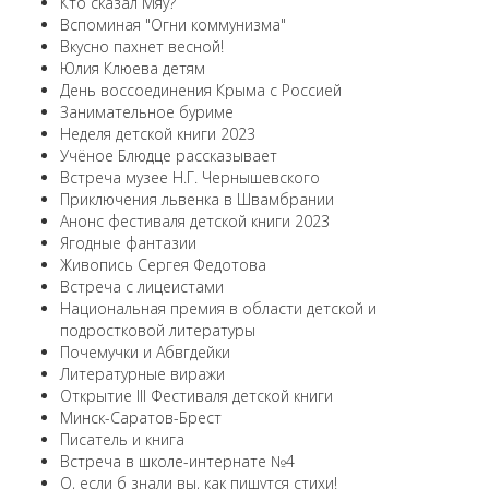
Кто сказал Мяу?
Вспоминая "Огни коммунизма"
Вкусно пахнет весной!
Юлия Клюева детям
День воссоединения Крыма с Россией
Занимательное буриме
Неделя детской книги 2023
Учёное Блюдце рассказывает
Встреча музее Н.Г. Чернышевского
Приключения львенка в Швамбрании
Анонс фестиваля детской книги 2023
Ягодные фантазии
Живопись Сергея Федотова
Встреча с лицеистами
Национальная премия в области детской и
подростковой литературы
Почемучки и Абвгдейки
Литературные виражи
Открытие III Фестиваля детской книги
Минск-Саратов-Брест
Писатель и книга
Встреча в школе-интернате №4
О, если б знали вы, как пишутся стихи!