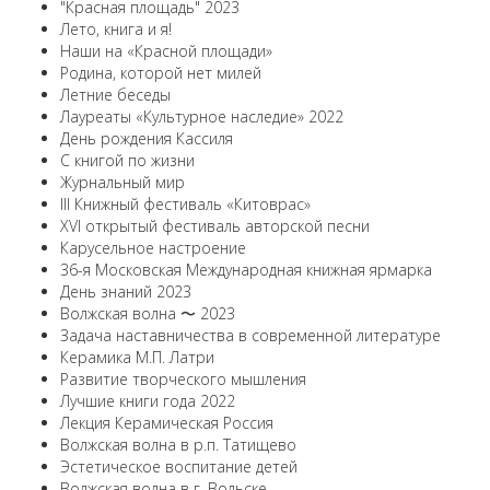
"Красная площадь" 2023
Лето, книга и я!
Наши на «Красной площади»
Родина, которой нет милей
Летние беседы
Лауреаты «Культурное наследие» 2022
День рождения Кассиля
С книгой по жизни
Журнальный мир
III Книжный фестиваль «Китоврас»
ХVI открытый фестиваль авторской песни
Карусельное настроение
36-я Московская Международная книжная ярмарка
День знаний 2023
Волжская волна 〜 2023
Задача наставничества в современной литературе
Керамика М.П. Латри
Развитие творческого мышления
Лучшие книги года 2022
Лекция Керамическая Россия
Волжская волна в р.п. Татищево
Эстетическое воспитание детей
Волжская волна в г. Вольске