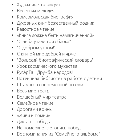
Художник, что рисует...
Весенняя мелодия
Комсомольская биография
Духовных книг божественный родник
Радостное чтение
«Книга должна быть намагниченной»
"С неба упали три яблока"
"С добрым утром!"
С книгой мир добрей и ярче
"Вольский биографический словарь"
Урок космического мужества
РусАрТа - Дружба народов!
Потенциал библиотек в работе с детьми
Штампы в современной поэзии
Весь мир театр!
Волшебный мир театра
Семейное чтение
Дорогами войны
«Живи и помни»
Диктант Победы
Не померкнет летопись побед
Воспоминания из "Семейного альбома"