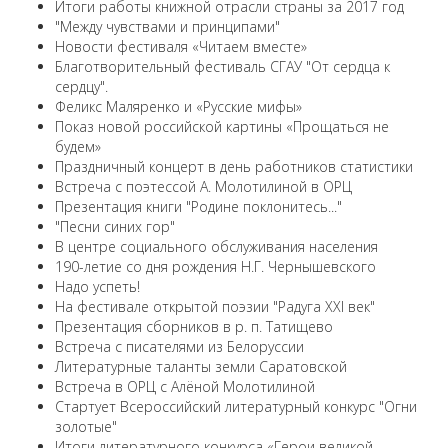
Итоги работы книжной отрасли страны за 2017 год
"Между чувствами и принципами"
Новости фестиваля «Читаем вместе»
Благотворительный фестиваль СГАУ "От сердца к
сердцу".
Феликс Маляренко и «Русские мифы»
Показ новой российской картины «Прощаться не
будем»
Праздничный концерт в день работников статистики
Встреча с поэтессой А. Молотилиной в ОРЦ
Презентация книги "Родине поклонитесь..."
"Песни синих гор"
В центре социального обслуживания населения
190-летие со дня рождения Н.Г. Чернышевского
Надо успеть!
На фестивале открытой поэзии "Радуга XXI век"
Презентация сборников в р. п. Татищево
Встреча с писателями из Белоруссии
Литературные таланты земли Саратовской
Встреча в ОРЦ с Алёной Молотилиной
Cтартует Всероссийский литературный конкурс "Огни
золотые"
Итоги литературного конкурса «Герои великой