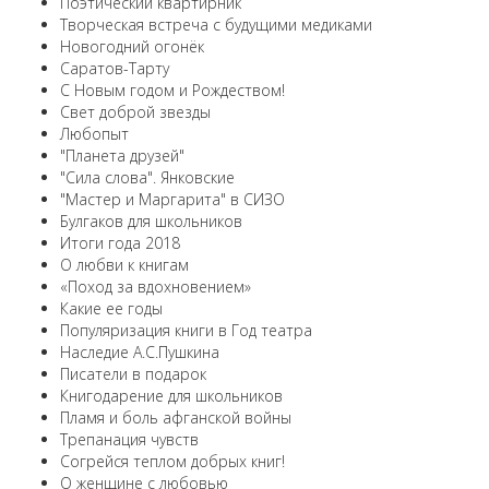
Поэтический квартирник
Творческая встреча с будущими медиками
Новогодний огонёк
Саратов-Тарту
С Новым годом и Рождеством!
Свет доброй звезды
Любопыт
"Планета друзей"
"Сила слова". Янковские
"Мастер и Маргарита" в СИЗО
Булгаков для школьников
Итоги года 2018
О любви к книгам
«Поход за вдохновением»
Какие ее годы
Популяризация книги в Год театра
Наследие А.С.Пушкина
Писатели в подарок
Книгодарение для школьников
Пламя и боль афганской войны
Трепанация чувств
Согрейся теплом добрых книг!
О женщине с любовью