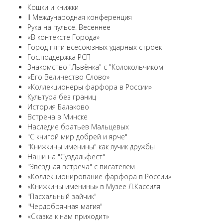
Кошки и книжки
II Международная конференция
Рука на пульсе. Весеннее
«В контексте Города»
Город пяти всесоюзных ударных строек
Гос.поддержка РСП
Знакомство "Львёнка" с "Колокольчиком"
«Его Величество Слово»
«Коллекционеры фарфора в России»
Культура без границ
История Балаково
Встреча в Минске
Наследие братьев Мальцевых
"С книгой мир добрей и ярче"
"Книжкины именины" как лучик дружбы
Наши на "Суздальфест"
"Звёздная встреча" с писателем
«Коллекционирование фарфора в России»
«Книжкины именины» в Музее Л.Кассиля
"Пасхальный зайчик"
"Чердобрячная магия"
«Сказка к нам приходит»