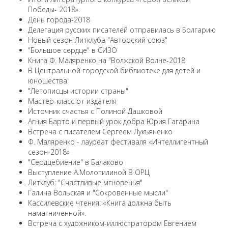
Победы- 2018».
День города-2018
Делегация русских писателей отправилась в Болгарию
Новый сезон Литклуба "Авторский союз"
"Большое сердце" в СИЗО
Книга Ф. Маляренко на "Волжской Волне-2018
В Центральной городской библиотеке для детей и
юношества
"Летописцы истории страны"
Мастер-класс от издателя
Источник счастья с Полиной Дашковой
Агния Барто и первый урок добра Юрия Гагарина
Встреча с писателем Сергеем Лукъяненко
Ф. Маляренко - лауреат фестиваля «Интеллигентный
сезон-2018»
"Сердцебиение" в Балаково
Выступление А.Молотилиной В ОРЦ
Литклуб: "Счастливые мгновенья"
Галина Вольская и "Сокровенные мысли"
Кассилевские чтения: «Книга должна быть
намагниченной».
Встреча с художником-иллюстратором Евгением