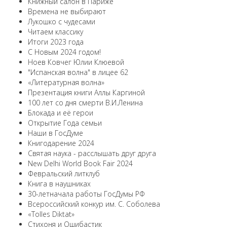
Книжный салон в Париже
Времена не выбирают
Лукошко с чудесами
Читаем классику
Итоги 2023 года
С Новым 2024 годом!
Ноев Ковчег Юлии Клюевой
"Испанская волна" в лицее 62
«Литературная волна»
Презентация книги Аллы Каргиной
100 лет со дня смерти В.И.Ленина
Блокада и её герои
Открытие Года семьи
Наши в ГосДуме
Книгодарение 2024
Святая наука - расслышать друг друга
New Delhi World Book Fair 2024
Февральский литклуб
Книга в наушниках
30-летначала работы ГосДумы РФ
Всероссийский конкур им. С. Соболева
«Tolles Diktat»
Стихоня и Ошибастик