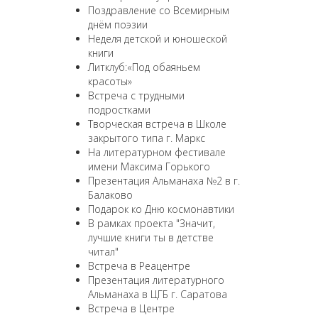
Поздравление со Всемирным
днём поэзии
Неделя детской и юношеской
книги
Литклуб:«Под обаяньем
красоты»
Встреча с трудными
подростками
Творческая встреча в Школе
закрытого типа г. Маркс
На литературном фестивале
имени Максима Горького
Презентация Альманаха №2 в г.
Балаково
Подарок ко Дню космонавтики
В рамках проекта "Значит,
лучшие книги ты в детстве
читал"
Встреча в Реацентре
Презентация литературного
Альманаха в ЦГБ г. Саратова
Встреча в Центре