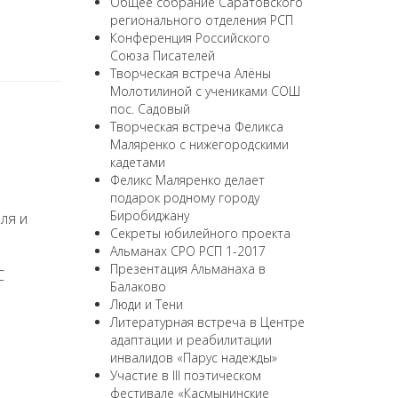
Общее собрание Саратовского
регионального отделения РСП
Конференция Российского
Союза Писателей
Творческая встреча Алёны
Молотилиной с учениками СОШ
пос. Садовый
Творческая встреча Феликса
Маляренко с нижегородскими
кадетами
Феликс Маляренко делает
подарок родному городу
Биробиджану
ля и
Секреты юбилейного проекта
Альманах СРО РСП 1-2017
Презентация Альманаха в
С
Балаково
Люди и Тени
Литературная встреча в Центре
адаптации и реабилитации
инвалидов «Парус надежды»
Участие в III поэтическом
фестивале «Касмынинские