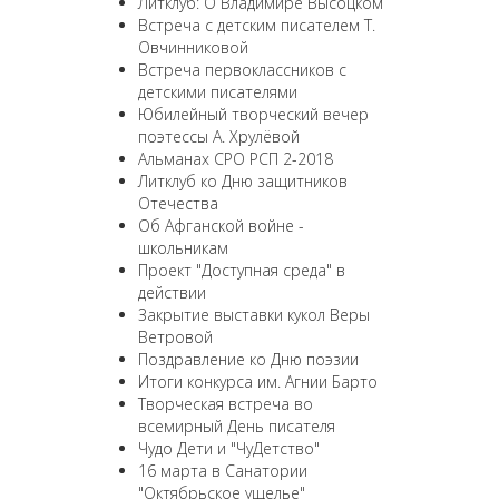
Литклуб: О Владимире Высоцком
Встреча с детским писателем Т.
Овчинниковой
Встреча первоклассников с
детскими писателями
Юбилейный творческий вечер
поэтессы А. Хрулёвой
Альманах СРО РСП 2-2018
Литклуб ко Дню защитников
Отечества
Об Афганской войне -
школьникам
Проект "Доступная среда" в
действии
Закрытие выставки кукол Веры
Ветровой
Поздравление ко Дню поэзии
Итоги конкурса им. Агнии Барто
Творческая встреча во
всемирный День писателя
Чудо Дети и "ЧуДетство"
16 марта в Санатории
"Октябрьское ущелье"