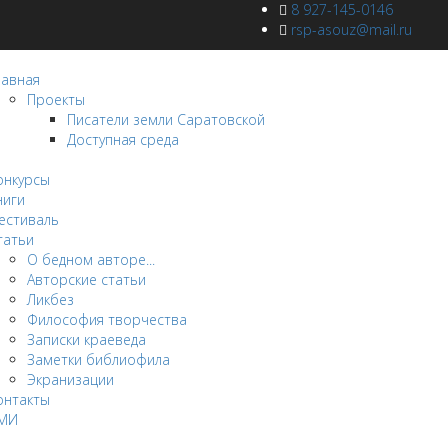
8 927-145-0146
rsp-asouz@mail.ru
лавная
Проекты
Писатели земли Саратовской
Доступная среда
овости
онкурсы
ниги
естиваль
татьи
О бедном авторе...
Авторские статьи
Ликбез
Философия творчества
Записки краеведа
Заметки библиофила
Экранизации
онтакты
МИ