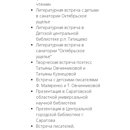
чтения»
Литературная встреча с детьми
в санатории Октябрьское
ущелье
Литературная встреча в
Детской центральной
библиотеке р.п. Татищево
Литературная встреча в
санатории "Октябрьское
ущелье"
Творческая встреча поэтесс
Татьяны Овчинниковой и
Татьяны Кузнецовой
Встреча с детскими писателями
Ф. Маляренко и Т. Овчинниковой
Презентация в Саратовской
областной универсальной
научной библиотеке
Презентация в Центральной
городской библиотеке г.
Саратова
Встреча писателей,