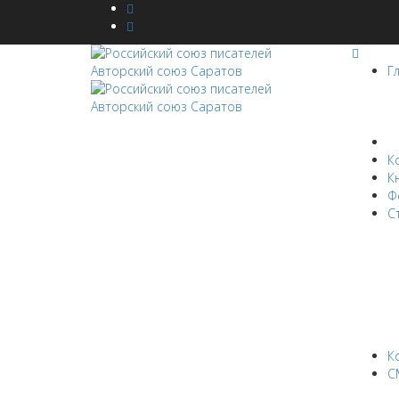
Г
Н
К
К
Ф
С
К
С