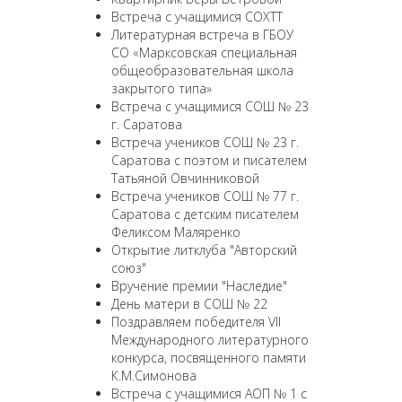
Встреча с учащимися СОХТТ
Литературная встреча в ГБОУ
СО «Марксовская специальная
общеобразовательная школа
закрытого типа»
Встреча с учащимися СОШ № 23
г. Саратова
Встреча учеников СОШ № 23 г.
Саратова с поэтом и писателем
Татьяной Овчинниковой
Встреча учеников СОШ № 77 г.
Саратова с детским писателем
Феликсом Маляренко
Открытие литклуба "Авторский
союз"
Вручение премии "Наследие"
День матери в СОШ № 22
Поздравляем победителя VII
Международного литературного
конкурса, посвященного памяти
К.М.Симонова
Встреча с учащимися АОП № 1 с