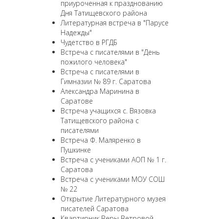
приуроченная к празднованию
Дня Татищевского района
Литературная встреча в "Парусе
Надежды"
Чудетство в РГДБ
Встреча с писателями в "День
пожилого человека"
Встреча с писателями в
Гимназии № 89 г. Саратова
Александра Маринина в
Саратове
Встреча учащихся с. Вязовка
Татищевского района с
писателями
Встреча Ф. Маляренко в
Пушкинке
Встреча с учениками АОП № 1 г.
Саратова
Встреча с учениками МОУ СОШ
№ 22
Открытие Литературного музея
писателей Саратова
Квартирник Веры Ветровой