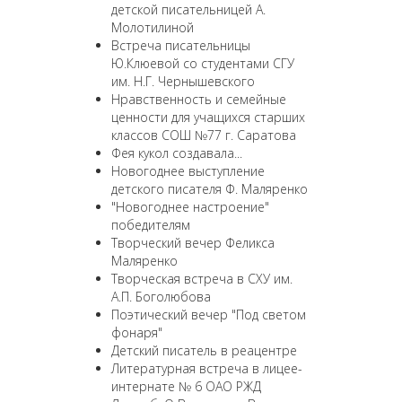
детской писательницей А.
Молотилиной
Встреча писательницы
Ю.Клюевой со студентами СГУ
им. Н.Г. Чернышевского
Нравственность и семейные
ценности для учащихся старших
классов СОШ №77 г. Саратова
Фея кукол создавала...
Новогоднее выступление
детского писателя Ф. Маляренко
"Новогоднее настроение"
победителям
Творческий вечер Феликса
Маляренко
Творческая встреча в СХУ им.
А.П. Боголюбова
Поэтический вечер "Под светом
фонаря"
Детский писатель в реацентре
Литературная встреча в лицее-
интернате № 6 ОАО РЖД