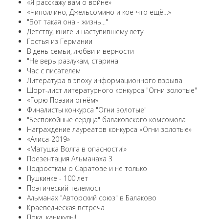
«Я расскажу вам о войне»
«Чиполлино, Джельсомино и кое-что ещё…»
"Вот такая она - жизнь..."
Детству, книге и наступившему лету
Гостья из Германии
В день семьи, любви и верности
"Не верь разлукам, старина"
Час с писателем
Литература в эпоху информационного взрыва
Шорт-лист литературного конкурса "Огни золотые"
«Горю Поэзии огнём»
Финалисты конкурса "Огни золотые"
"Беспокойные сердца" балаковского комсомола
Награждение лауреатов конкурса «Огни золотые»
«Алиса-2019»
«Матушка Волга в опасности!»
Презентация Альманаха 3
Подросткам о Саратове и не только
Пушкинке - 100 лет
Поэтический телемост
Альманах "Авторский союз" в Балаково
Краеведческая встреча
Пока, каникулы!