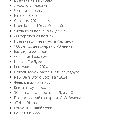
Времена не выбирают
Лукошко с чудесами
Читаем классику
Итоги 2023 года
С Новым 2024 годом!
Ноев Ковчег Юлии Клюевой
"Испанская волна" в лицее 62
«Литературная волна»
Презентация книги Аллы Каргиной
100 лет со дня смерти В.И.Ленина
Блокада и её герои
Открытие Года семьи
Наши в ГосДуме
Книгодарение 2024
Святая наука - расслышать друг друга
New Delhi World Book Fair 2024
Февральский литклуб
Книга в наушниках
30-летначала работы ГосДумы РФ
Всероссийский конкур им. С. Соболева
«Tolles Diktat»
Стихоня и Ошибастик
Кошки и книжки