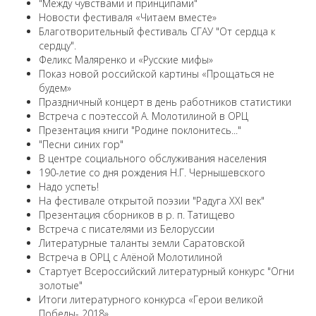
"Между чувствами и принципами"
Новости фестиваля «Читаем вместе»
Благотворительный фестиваль СГАУ "От сердца к
сердцу".
Феликс Маляренко и «Русские мифы»
Показ новой российской картины «Прощаться не
будем»
Праздничный концерт в день работников статистики
Встреча с поэтессой А. Молотилиной в ОРЦ
Презентация книги "Родине поклонитесь..."
"Песни синих гор"
В центре социального обслуживания населения
190-летие со дня рождения Н.Г. Чернышевского
Надо успеть!
На фестивале открытой поэзии "Радуга XXI век"
Презентация сборников в р. п. Татищево
Встреча с писателями из Белоруссии
Литературные таланты земли Саратовской
Встреча в ОРЦ с Алёной Молотилиной
Cтартует Всероссийский литературный конкурс "Огни
золотые"
Итоги литературного конкурса «Герои великой
Победы- 2018».