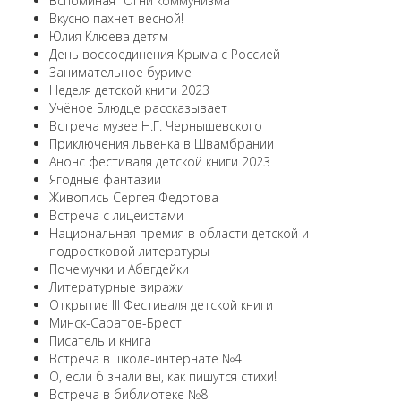
Вспоминая "Огни коммунизма"
Вкусно пахнет весной!
Юлия Клюева детям
День воссоединения Крыма с Россией
Занимательное буриме
Неделя детской книги 2023
Учёное Блюдце рассказывает
Встреча музее Н.Г. Чернышевского
Приключения львенка в Швамбрании
Анонс фестиваля детской книги 2023
Ягодные фантазии
Живопись Сергея Федотова
Встреча с лицеистами
Национальная премия в области детской и
подростковой литературы
Почемучки и Абвгдейки
Литературные виражи
Открытие III Фестиваля детской книги
Минск-Саратов-Брест
Писатель и книга
Встреча в школе-интернате №4
О, если б знали вы, как пишутся стихи!
Встреча в библиотеке №8