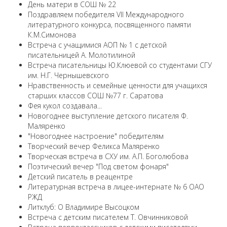
День матери в СОШ № 22
Поздравляем победителя VII Международного
литературного конкурса, посвященного памяти
К.М.Симонова
Встреча с учащимися АОП № 1 с детской
писательницей А. Молотилиной
Встреча писательницы Ю.Клюевой со студентами СГУ
им. Н.Г. Чернышевского
Нравственность и семейные ценности для учащихся
старших классов СОШ №77 г. Саратова
Фея кукол создавала...
Новогоднее выступление детского писателя Ф.
Маляренко
"Новогоднее настроение" победителям
Творческий вечер Феликса Маляренко
Творческая встреча в СХУ им. А.П. Боголюбова
Поэтический вечер "Под светом фонаря"
Детский писатель в реацентре
Литературная встреча в лицее-интернате № 6 ОАО
РЖД
Литклуб: О Владимире Высоцком
Встреча с детским писателем Т. Овчинниковой