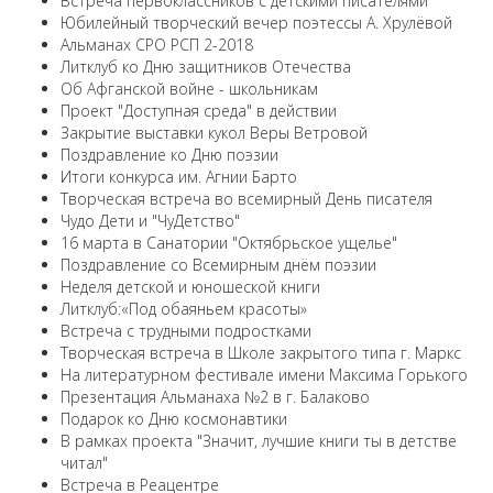
Встреча первоклассников с детскими писателями
Юбилейный творческий вечер поэтессы А. Хрулёвой
Альманах СРО РСП 2-2018
Литклуб ко Дню защитников Отечества
Об Афганской войне - школьникам
Проект "Доступная среда" в действии
Закрытие выставки кукол Веры Ветровой
Поздравление ко Дню поэзии
Итоги конкурса им. Агнии Барто
Творческая встреча во всемирный День писателя
Чудо Дети и "ЧуДетство"
16 марта в Санатории "Октябрьское ущелье"
Поздравление со Всемирным днём поэзии
Неделя детской и юношеской книги
Литклуб:«Под обаяньем красоты»
Встреча с трудными подростками
Творческая встреча в Школе закрытого типа г. Маркс
На литературном фестивале имени Максима Горького
Презентация Альманаха №2 в г. Балаково
Подарок ко Дню космонавтики
В рамках проекта "Значит, лучшие книги ты в детстве
читал"
Встреча в Реацентре