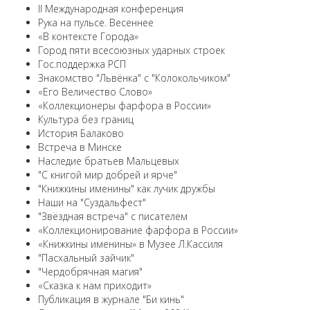
II Международная конференция
Рука на пульсе. Весеннее
«В контексте Города»
Город пяти всесоюзных ударных строек
Гос.поддержка РСП
Знакомство "Львёнка" с "Колокольчиком"
«Его Величество Слово»
«Коллекционеры фарфора в России»
Культура без границ
История Балаково
Встреча в Минске
Наследие братьев Мальцевых
"С книгой мир добрей и ярче"
"Книжкины именины" как лучик дружбы
Наши на "Суздальфест"
"Звёздная встреча" с писателем
«Коллекционирование фарфора в России»
«Книжкины именины» в Музее Л.Кассиля
"Пасхальный зайчик"
"Чердобрячная магия"
«Сказка к нам приходит»
Публикация в журнале "Би кинь"