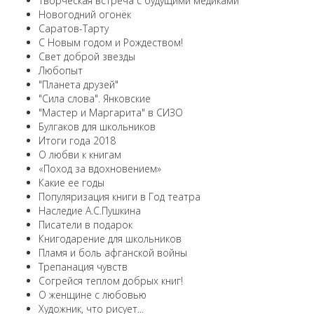
Творческая встреча с будущими медиками
Новогодний огонёк
Саратов-Тарту
С Новым годом и Рождеством!
Свет доброй звезды
Любопыт
"Планета друзей"
"Сила слова". Янковские
"Мастер и Маргарита" в СИЗО
Булгаков для школьников
Итоги года 2018
О любви к книгам
«Поход за вдохновением»
Какие ее годы
Популяризация книги в Год театра
Наследие А.С.Пушкина
Писатели в подарок
Книгодарение для школьников
Пламя и боль афганской войны
Трепанация чувств
Согрейся теплом добрых книг!
О женщине с любовью
Художник, что рисует...