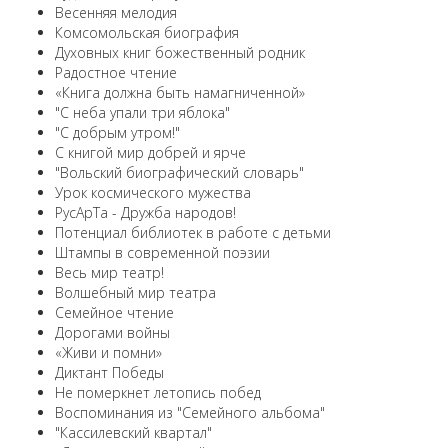
Весенняя мелодия
Комсомольская биография
Духовных книг божественный родник
Радостное чтение
«Книга должна быть намагниченной»
"С неба упали три яблока"
"С добрым утром!"
С книгой мир добрей и ярче
"Вольский биографический словарь"
Урок космического мужества
РусАрТа - Дружба народов!
Потенциал библиотек в работе с детьми
Штампы в современной поэзии
Весь мир театр!
Волшебный мир театра
Семейное чтение
Дорогами войны
«Живи и помни»
Диктант Победы
Не померкнет летопись побед
Воспоминания из "Семейного альбома"
"Кассилевский квартал"