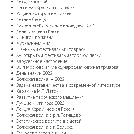
Лето, книга и я!
Наши на «Красной площади»
Родина, которой нет милей
Летние беседы
Лауреаты «Культурное наследие» 2022
День рождения Кассиля
С книгой по жизни
Журнальный мир
III Книжный фестиваль «Китоврас»
ХVI открытый фестиваль авторской песни
Карусельное настроение
36-я Московская Международная книжная ярмарка
День знаний 2023
Волжская волна 〜 2023
Задача наставничества в современной литературе
Керамика М.П. Латри
Развитие творческого мышления
Лучшие книги года 2022
Лекция Керамическая Россия
Волжская волна в р.п. Татищево
Эстетическое воспитание детей
Волжская волна в г. Вольске
Где растут детские книги