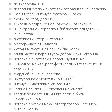
День города-2018
Делегация русских писателей отправилась в Болгарию
Новый сезон Литклуба "Авторский союз"
"Большое сердце" в СИЗО
Книга Ф. Маляренко на "Волжской Волне-2018
В Центральной городской библиотеке для детей и
юношества
"Летописцы истории страны"
Мастер-класс от издателя
Источник счастья с Полиной Дашковой
Агния Барто и первый урок добра Юрия Гагарина
Встреча с писателем Сергеем Лукъяненко
Ф. Маляренко - лауреат фестиваля «Интеллигентный
сезон-2018»
"Сердцебиение" в Балаково
Выступление А.Молотилиной В ОРЦ
Литклуб: "Счастливые мгновенья"
Галина Вольская и "Сокровенные мысли"
Кассилевские чтения: «Книга должна быть
намагниченной».
Встреча с художником-иллюстратором Евгением
Антоненковым