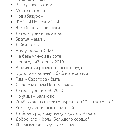
Все лучшее - детям
Место встречи
Под абажуром
"Врёшь! Не возьмёшь!"
Эти сберегающие руки...
Литературный Балаково
Братья Мамины
Лейся, песня
Нам угрожает СПИД
На безымянной высоте
Новогодний огонёк 2019
В ожидании рождественского чуда
"Дорогами войны" с библиотекарями
Гимну Саратова - быть!
С наступающим Новым годом!
Литературный клуб 2020
По улицам Балаково
Опубликован список конкурсантов "Огни золотые"
Книга для истинных ценителей
Любовь к родному языку и доктор Живаго
Добро, зло и боль "Большого сердца"
XIII Пушкинские научные чтения