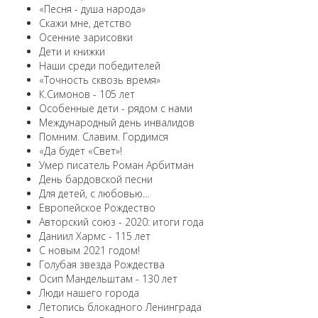
«Песня - душа народа»
Скажи мне, детство
Осенние зарисовки
Дети и книжки
Наши среди победителей
«Точность сквозь время»
К.Симонов - 105 лет
Особенные дети - рядом с нами
Международный день инвалидов
Помним. Славим. Гордимся
«Да будет «Свет»!
Умер писатель Роман Арбитман
День бардовской песни
Для детей, с любовью…
Европейскоe Рождество
Авторский союз - 2020: итоги года
Даниил Хармс - 115 лет
С новым 2021 годом!
Голубая звезда Рождества
Осип Мандельштам - 130 лет
Люди нашего города
Летопись блокадного Ленинграда