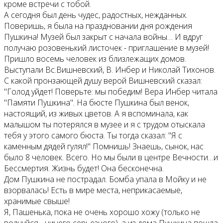
кроме встречи с тобой.
А сегодня был день чудес, радостных, нежданных.
Поверишь, я была на праздновании дня рождения
Пушкина! Музей был закрыт с начала войны… И вдруг
получаю розовенький листочек - приглашение в музей!
Пришло восемь человек из близлежащих домов.
Выступали Вс.Вишневский, В. Инбер и Николай Тихонов.
С какой пронзающей душу верой Вишневский сказал:
"Голод уйдет! Поверьте: мы победим! Вера Инбер читала
"Памяти Пушкина". На бюсте Пушкина был венок,
настоящий, из живых цветов. А я вспоминала, как
малышом ты потерялся в музее и я с трудом отыскала
тебя у этого самого бюста. Ты тогда сказал: "Я с
каменным дядей гулял!" Помнишь! Знаешь, сынок, нас
было 8 человек. Всего. Но мы были в центре Вечности…и
Бессмертия. Жизнь будет! Она бесконечна.
Дом Пушкина не пострадал. Бомба упала в Мойку и не
взорвалась! Есть в мире места, неприкасаемые,
хранимые свыше!
Я, Пашенька, пока не очень хорошо хожу (только не