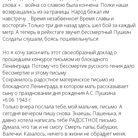
слова: «… война со славою была кончена. Полки наши
возвращались из-за границы. Народ бежал им
навстречу… Время незабвенное! Время славы и
восторга!» Только три дня назад здесь шел бой за каждый
метр. А теперь в рейхстаге звучит бессмертный Пушкин.
Солдаты слушали, боясь пошевельнуться.
Но я хочу закончить этот своеобразный доклад о
прошедшем конкурсе письмом из блокадного
Ленинграда. Потому что бессмертие русского гения дало
бессмертие и этому письму:
Сохранилось радостное материнское письмо из
блокадного Ленинграда, в котором мать рассказывает
сыну о праздновании дня рождения А.С. Пушкина:
«6.06. 1943 г.
Только вчера послала тебе, мой мальчик, письмо. А
сегодня вечером пишу снова. Знаешь, Пашенька, я
давно хотела написать тебе РАДОСТНОЕ письмо.
Думала, что так и не смогу. Смерть папы, бабушки,
Валечки. Казалось, ничего в жизни не обрадует меня,