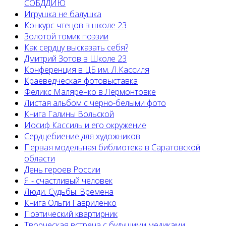
СОБДДИЮ
Игрушка не балушка
Конкурс чтецов в школе 23
Золотой томик поэзии
Как сердцу высказать себя?
Дмитрий Зотов в Школе 23
Конференция в ЦБ им. Л.Кассиля
Краеведческая фотовыставка
Феликс Маляренко в Лермонтовке
Листая альбом с черно-белыми фото
Книга Галины Вольской
Иосиф Кассиль и его окружение
Сердцебиение для художников
Первая модельная библиотека в Саратовской
области
День героев России
Я - счастливый человек
Люди. Судьбы. Времена
Книга Ольги Гавриленко
Поэтический квартирник
Творческая встреча с будущими медиками