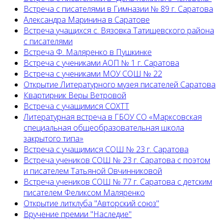
Встреча с писателями в Гимназии № 89 г. Саратова
Александра Маринина в Саратове
Встреча учащихся с. Вязовка Татищевского района
с писателями
Встреча Ф. Маляренко в Пушкинке
Встреча с учениками АОП № 1 г. Саратова
Встреча с учениками МОУ СОШ № 22
Открытие Литературного музея писателей Саратова
Квартирник Веры Ветровой
Встреча с учащимися СОХТТ
Литературная встреча в ГБОУ СО «Марксовская
специальная общеобразовательная школа
закрытого типа»
Встреча с учащимися СОШ № 23 г. Саратова
Встреча учеников СОШ № 23 г. Саратова с поэтом
и писателем Татьяной Овчинниковой
Встреча учеников СОШ № 77 г. Саратова с детским
писателем Феликсом Маляренко
Открытие литклуба "Авторский союз"
Вручение премии "Наследие"