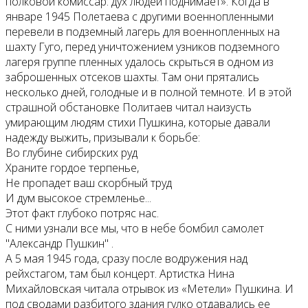
полковой комиссар: дух людей поднимает». Когда в
январе 1945 Полетаева с другими военнопленными
перевели в подземный лагерь для военнопленных на
шахту Гуго, перед уничтожением узников подземного
лагеря группе пленных удалось скрыться в одном из
заброшенных отсеков шахты. Там они прятались
несколько дней, голодные и в полной темноте. И в этой
страшной обстановке Политаев читал наизусть
умирающим людям стихи Пушкина, которые давали
надежду выжить, призывали к борьбе:
Во глубине сибирских руд
Храните гордое терпенье,
Не пропадет ваш скорбный труд
И дум высокое стремленье...
Этот факт глубоко потряс нас.
С ними узнали все мы, что в небе бомбил самолет
"Александр Пушкин" .
А 5 мая 1945 года, сразу после водружения над
рейхстагом, там был концерт. Артистка Нина
Михайловская читала отрывок из «Метели» Пушкина. И
под сводами разбитого здания гулко отдавались ее