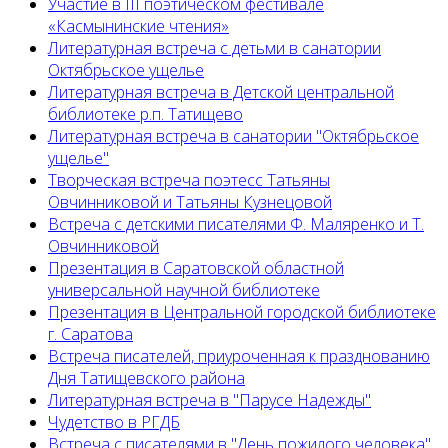
Участие в III поэтическом фестивале
«Касмынинские чтения»
Литературная встреча с детьми в санатории
Октябрьское ущелье
Литературная встреча в Детской центральной
библиотеке р.п. Татищево
Литературная встреча в санатории "Октябрьское
ущелье"
Творческая встреча поэтесс Татьяны
Овчинниковой и Татьяны Кузнецовой
Встреча с детскими писателями Ф. Маляренко и Т.
Овчинниковой
Презентация в Саратовской областной
универсальной научной библиотеке
Презентация в Центральной городской библиотеке
г. Саратова
Встреча писателей, приуроченная к празднованию
Дня Татищевского района
Литературная встреча в "Парусе Надежды"
Чудетство в РГДБ
Встреча с писателями в "День пожилого человека"