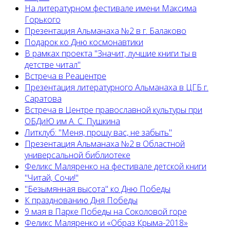
На литературном фестивале имени Максима
Горького
Презентация Альманаха №2 в г. Балаково
Подарок ко Дню космонавтики
В рамках проекта "Значит, лучшие книги ты в
детстве читал"
Встреча в Реацентре
Презентация литературного Альманаха в ЦГБ г.
Саратова
Встреча в Центре православной культуры при
ОБДиЮ им А. С. Пушкина
Литклуб: "Меня, прошу вас, не забыть"
Презентация Альманаха №2 в Областной
универсальной библиотеке
Феликс Маляренко на фестивале детской книги
"Читай, Сочи!"
"Безымянная высота" ко Дню Победы
К празднованию Дня Победы
9 мая в Парке Победы на Соколовой горе
Феликс Маляренко и «Образ Крыма-2018»