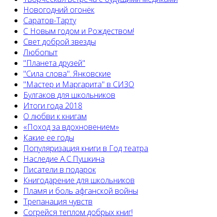
Новогодний огонёк
Саратов-Тарту
С Новым годом и Рождеством!
Свет доброй звезды
Любопыт
"Планета друзей"
"Сила слова". Янковские
"Мастер и Маргарита" в СИЗО
Булгаков для школьников
Итоги года 2018
О любви к книгам
«Поход за вдохновением»
Какие ее годы
Популяризация книги в Год театра
Наследие А.С.Пушкина
Писатели в подарок
Книгодарение для школьников
Пламя и боль афганской войны
Трепанация чувств
Согрейся теплом добрых книг!