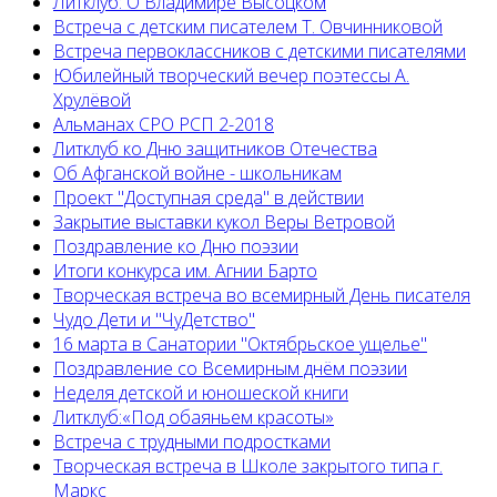
Литклуб: О Владимире Высоцком
Встреча с детским писателем Т. Овчинниковой
Встреча первоклассников с детскими писателями
Юбилейный творческий вечер поэтессы А.
Хрулёвой
Альманах СРО РСП 2-2018
Литклуб ко Дню защитников Отечества
Об Афганской войне - школьникам
Проект "Доступная среда" в действии
Закрытие выставки кукол Веры Ветровой
Поздравление ко Дню поэзии
Итоги конкурса им. Агнии Барто
Творческая встреча во всемирный День писателя
Чудо Дети и "ЧуДетство"
16 марта в Санатории "Октябрьское ущелье"
Поздравление со Всемирным днём поэзии
Неделя детской и юношеской книги
Литклуб:«Под обаяньем красоты»
Встреча с трудными подростками
Творческая встреча в Школе закрытого типа г.
Маркс