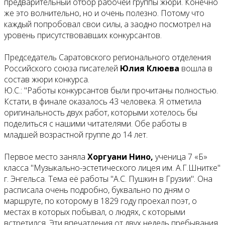
предварительный отбор рабочей группы жюри. Конечно
же это волнительно, но и очень полезно. Потому что
каждый попробовал свои силы, а заодно посмотрел на
уровень присутствовавших конкурсантов.
Председатель Саратовского регионального отделения
Российского союза писателей
Юлия Клюева
вошла в
состав жюри конкурса.
Ю.С.: "Работы конкурсантов были прочитаны полностью.
Кстати, в финале оказалось 43 человека. Я отметила
оригинальность двух работ, которыми хотелось бы
поделиться с нашими читателями. Обе работы в
младшей возрастной группе до 14 лет.
Первое место заняла
Хоргуани Нино,
ученица 7 «Б»
класса "Музыкально-эстетического лицея им. А.Г.Шнитке"
г. Энгельса. Тема её работы "А.С. Пушкин в Грузии". Она
расписала очень подробно, буквально по дням о
маршруте, по которому в 1829 году проехал поэт, о
местах в которых побывал, о людях, с которыми
встретился. Эти впечатления от двух недель пребывания