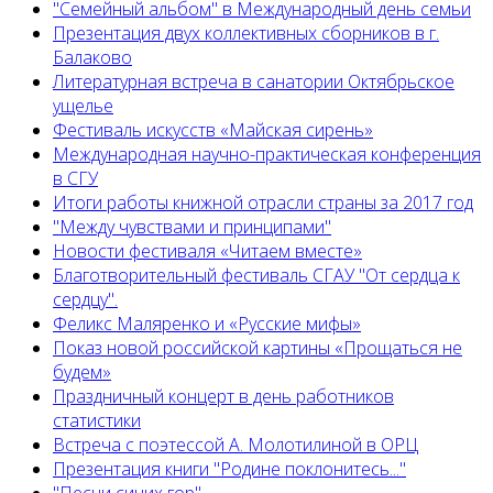
"Семейный альбом" в Международный день семьи
Презентация двух коллективных сборников в г.
Балаково
Литературная встреча в санатории Октябрьское
ущелье
Фестиваль искусств «Майская сирень»
Международная научно-практическая конференция
в СГУ
Итоги работы книжной отрасли страны за 2017 год
"Между чувствами и принципами"
Новости фестиваля «Читаем вместе»
Благотворительный фестиваль СГАУ "От сердца к
сердцу".
Феликс Маляренко и «Русские мифы»
Показ новой российской картины «Прощаться не
будем»
Праздничный концерт в день работников
статистики
Встреча с поэтессой А. Молотилиной в ОРЦ
Презентация книги "Родине поклонитесь..."