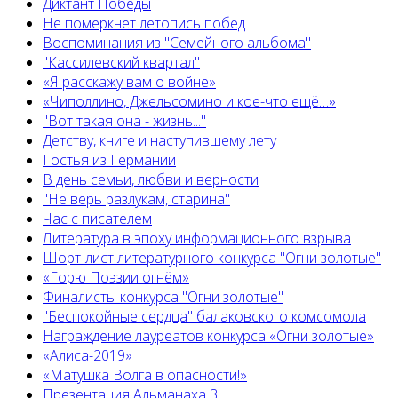
Диктант Победы
Не померкнет летопись побед
Воспоминания из "Семейного альбома"
"Кассилевский квартал"
«Я расскажу вам о войне»
«Чиполлино, Джельсомино и кое-что ещё…»
"Вот такая она - жизнь..."
Детству, книге и наступившему лету
Гостья из Германии
В день семьи, любви и верности
"Не верь разлукам, старина"
Час с писателем
Литература в эпоху информационного взрыва
Шорт-лист литературного конкурса "Огни золотые"
«Горю Поэзии огнём»
Финалисты конкурса "Огни золотые"
"Беспокойные сердца" балаковского комсомола
Награждение лауреатов конкурса «Огни золотые»
«Алиса-2019»
«Матушка Волга в опасности!»
Презентация Альманаха 3