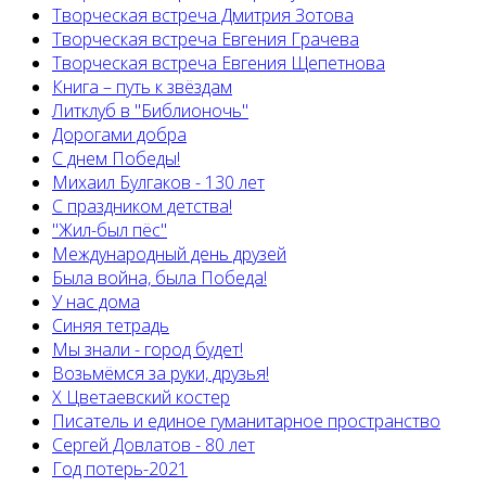
Творческая встреча Дмитрия Зотова
Творческая встреча Евгения Грачева
Творческая встреча Евгения Щепетнова
Книга – путь к звёздам
Литклуб в "Библионочь"
Дорогами добра
С днем Победы!
Михаил Булгаков - 130 лет
С праздником детства!
"Жил-был пёс"
Международный день друзей
Была война, была Победа!
У нас дома
Синяя тетрадь
Мы знали - город будет!
Возьмёмся за руки, друзья!
X Цветаевский костер
Писатель и единое гуманитарное пространство
Сергей Довлатов - 80 лет
Год потерь-2021