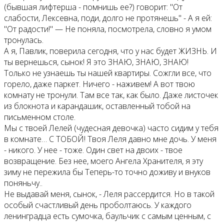
(бывшая лифтерша - помнишь ее?) говорит: "От
слабости, Лексевна, поди, долго не протянешь" - А я ей:
"От радости!" — Не поняла, посмотрела, словно я умом
тронулась.
А я, Павлик, поверила сегодня, что у нас будет ЖИЗНЬ. И
ты вернешься, сынок! Я это ЗНАЮ, ЗНАЮ, ЗНАЮ!
Только не узнаешь ты нашей квартиры. Сожгли все, что
горело, даже паркет. Ничего - наживем! А вот твою
комнату не тронули. Там все так, как было. Даже листочек
из блокнота и карандашик, оставленный тобой на
письменном столе.
Мы с твоей Лелей (чудесная девочка) часто сидим у тебя
в комнате… С ТОБОЙ! Твоя Леля давно мне дочь. У меня
- никого. У нее - тоже. Один свет на двоих - твое
возвращение. Без нее, моего Ангела Хранителя, я эту
зиму не пережила бы Теперь-то точно доживу и внуков
поняньчу..
Не выдавай меня, сынок, - Леля рассердится. Но в такой
особый счастливый день проболтаюсь. У каждого
ленинградца есть сумочка, баульчик с самым ценным, с