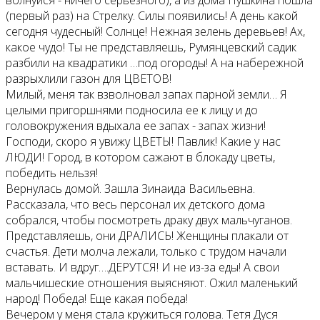
волнуйся - ничего серьезного), а из дома Пушкина пошла
(первый раз) на Стрелку. Силы появились! А день какой
сегодня чудесный! Солнце! Нежная зелень деревьев! Ах,
какое чудо! Ты не представляешь, Румянцевский садик
разбили на квадратики …под огороды! А на набережной
разрыхлили газон для ЦВЕТОВ!
Милый, меня так взволновал запах парной земли… Я
целыми пригоршнями подносила ее к лицу и до
головокружения вдыхала ее запах - запах жизни!
Господи, скоро я увижу ЦВЕТЫ! Павлик! Какие у нас
ЛЮДИ! Город, в котором сажают в блокаду цветы,
победить нельзя!
Вернулась домой. Зашла Зинаида Васильевна.
Рассказала, что весь персонал их детского дома
собрался, чтобы посмотреть драку двух мальчуганов.
Представляешь, они ДРАЛИСЬ! Женщины плакали от
счастья. Дети молча лежали, только с трудом начали
вставать. И вдруг….ДЕРУТСЯ! И не из-за еды! А свои
мальчишеские отношения выясняют. Ожил маленький
народ! Победа! Еще какая победа!
Вечером у меня стала кружиться голова. Тетя Дуся