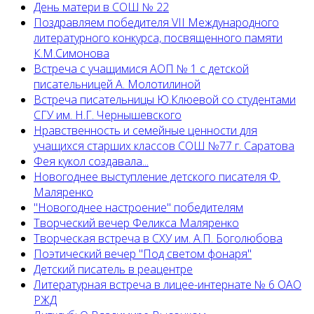
День матери в СОШ № 22
Поздравляем победителя VII Международного
литературного конкурса, посвященного памяти
К.М.Симонова
Встреча с учащимися АОП № 1 с детской
писательницей А. Молотилиной
Встреча писательницы Ю.Клюевой со студентами
СГУ им. Н.Г. Чернышевского
Нравственность и семейные ценности для
учащихся старших классов СОШ №77 г. Саратова
Фея кукол создавала...
Новогоднее выступление детского писателя Ф.
Маляренко
"Новогоднее настроение" победителям
Творческий вечер Феликса Маляренко
Творческая встреча в СХУ им. А.П. Боголюбова
Поэтический вечер "Под светом фонаря"
Детский писатель в реацентре
Литературная встреча в лицее-интернате № 6 ОАО
РЖД