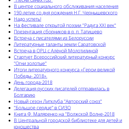
"Песни синих гор"
В центре социального обслуживания населения
190-летие со дня рождения Н.Г. Чернышевского
Надо успеть!
На фестивале открытой поэзии "Радуга XXI век"
Презентация сборников в р. п. Татищево
Встреча с писателями из Белоруссии
Литературные таланты земли Саратовской
Встреча в ОРЦ с Алёной Молотилиной
Cтартует Всероссийский литературный конкурс
"Огни золотые"
Итоги литературного конкурса «Герои великой
Победы- 2018».
День города-2018
Делегация русских писателей отправилась в
Болгарию
Новый сезон Литклуба "Авторский союз"
"Большое сердце" в СИЗО
Книга Ф. Маляренко на "Волжской Волне-2018
В Центральной городской библиотеке для детей и
юношества