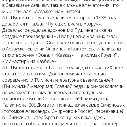
в Закавказье дали ему такие сильные впечатления, что
мы и сейчас с наслаждением читаем.
А.С. Пушкин вёл путевые записки, которые в 1835 году
доработал и назвал
«Путешествием в Арзрум».
Дарьяльское ущелье вдохновило Пушкина также на
создание произведений «И вот ущелье мрачных скал»,
«Страшно и скучно». Оно также описано в «Путешествии
в Арзрум», «Евгении Онегине», «Тазите». Были написаны
стихотворения «Обвал» «Кавказ», "На холмах Грузии" ,
«Монастырь на Казбеке».
А.С. Пушкин въехал в Тифлис по улице, которая в ХХ веке
стала носить его
имя. Достопримечательностью
современного Тбилиси литературных взаимосвязей
(Пушкинский мемориал) Главной редакционной
коллегии
по художественному переводу и литературным
взаимосвязям при Союзе писателей Грузии (улица
Галактиона, 20). Дом этот принадлежал семье Смирновых
(потомков Александры Смирновой-Россет), переехавшей
в Тбилиси из Петербурга в конце XIX века. Здесь
воссоздана обстановка знаменитого салона: секретер,