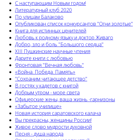
С наступающим Новым годом!
Литературный клуб 2020
По улицам Балаково
Опубликован список конкурсантов "Огни золотые"
Книга для истинных ценителей
Любовь к родному языку и доктор Живаго
Добро, зло и боль "Большого сердца"
XIII Пушкинские научные чтения
Дарите книги с любовью
Фронтовая "Вечная любовь"
«Война. Победа. Память»
"Сохраним читающее детство"
В гостях у кадетов с книгой
Добрым утром - море света
Офицерские жены, ваша жизнь -гарнизоны
«Забытое училище»
Новая история саратовского калача
Вы прекрасны, женщины России!
Живое слово мудрости духовной
Песня - душа народа