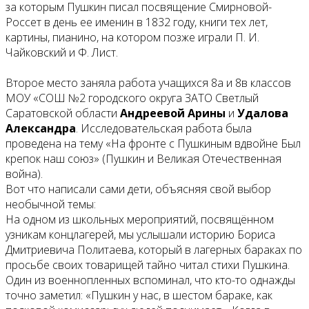
за которым Пушкин писал посвящение Смирновой-
Россет в день ее именин в 1832 году, книги тех лет,
картины, пианино, на котором позже играли П. И.
Чайковский и Ф. Лист.
Второе место заняла работа учащихся 8а и 8в классов
МОУ «СОШ №2 городского округа ЗАТО Светлый
Саратовской области
Андреевой Арины
и
Удалова
Александра
. Исследовательская работа была
проведена на тему «На фронте с Пушкиным вдвойне Был
крепок наш союз» (Пушкин и Великая Отечественная
война).
Вот что написали сами дети, объясняя свой выбор
необычной темы:
На одном из школьных мероприятий, посвящённом
узникам концлагерей, мы услышали историю Бориса
Дмитриевича Политаева, который в лагерных бараках по
просьбе своих товарищей тайно читал стихи Пушкина.
Один из военнопленных вспоминал, что кто-то однажды
точно заметил: «Пушкин у нас, в шестом бараке, как