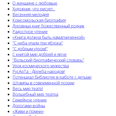
О женщине с любовью
Художник, что рисует...
Весенняя мелодия
Комсомольская биография
Духовных книг божественный родник
Радостное чтение
«Книга должна быть намагниченной»
"С неба упали три яблока"
"С добрым утром!"
С книгой мир добрей и ярче
"Вольский биографический словарь"
Урок космического мужества
РусАрТа - Дружба народов!
Потенциал библиотек в работе с детьми
Штампы в современной поэзии
Весь мир театр!
Волшебный мир театра
Семейное чтение
Дорогами войны
«Живи и помни»