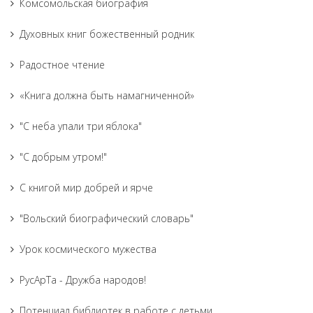
Комсомольская биография
Духовных книг божественный родник
Радостное чтение
«Книга должна быть намагниченной»
"С неба упали три яблока"
"С добрым утром!"
С книгой мир добрей и ярче
"Вольский биографический словарь"
Урок космического мужества
РусАрТа - Дружба народов!
Потенциал библиотек в работе с детьми