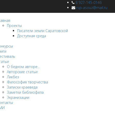
8 927-145-0146
rsp-asouz@mail.ru
лавная
Проекты
Писатели земли Саратовской
Доступная среда
овости
онкурсы
ниги
естиваль
татьи
О бедном авторе...
Авторские статьи
Ликбез
Философия творчества
Записки краеведа
Заметки библиофила
Экранизации
онтакты
МИ