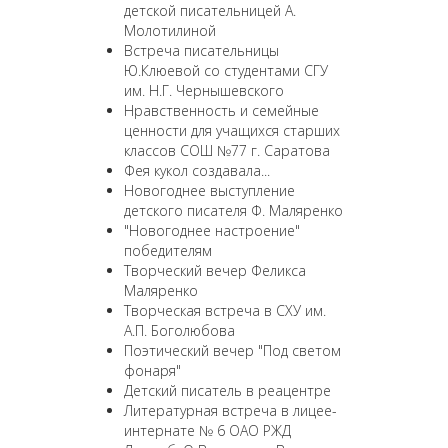
детской писательницей А.
Молотилиной
Встреча писательницы
Ю.Клюевой со студентами СГУ
им. Н.Г. Чернышевского
Нравственность и семейные
ценности для учащихся старших
классов СОШ №77 г. Саратова
Фея кукол создавала...
Новогоднее выступление
детского писателя Ф. Маляренко
"Новогоднее настроение"
победителям
Творческий вечер Феликса
Маляренко
Творческая встреча в СХУ им.
А.П. Боголюбова
Поэтический вечер "Под светом
фонаря"
Детский писатель в реацентре
Литературная встреча в лицее-
интернате № 6 ОАО РЖД