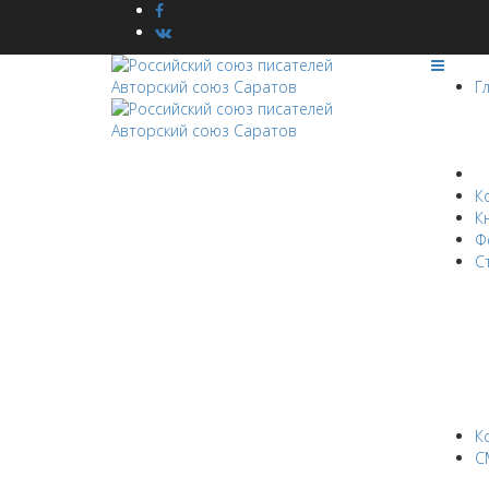
Г
Н
К
К
Ф
С
К
С