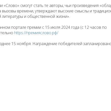
 «Слово» смогут стать те авторы, чьи произведения «обл
а вызовы времени, утверждают высокие смыслы и традици
 литературы и общественной жизни».
нном портале премии с 15 июля 2024 года (с 12 часов по
ительно
https://премияслово.рф/
озднее 15 ноября. Награждение победителей запланирован