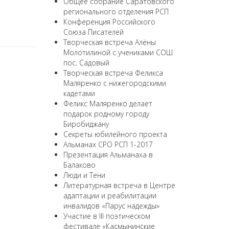
Общее собрание Саратовского
регионального отделения РСП
Конференция Российского
Союза Писателей
Творческая встреча Алёны
Молотилиной с учениками СОШ
пос. Садовый
Творческая встреча Феликса
Маляренко с нижегородскими
кадетами
Феликс Маляренко делает
подарок родному городу
Биробиджану
Секреты юбилейного проекта
Альманах СРО РСП 1-2017
Презентация Альманаха в
Балаково
Люди и Тени
Литературная встреча в Центре
адаптации и реабилитации
инвалидов «Парус надежды»
Участие в III поэтическом
фестивале «Касмынинские