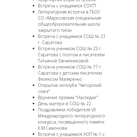
Встреча с учащимися СОХТТ
Литературная встреча в ГБОУ
СО «Марксовская специальная
общеобразовательная школа
закрытого типа»
Встреча с учащимися СОШ № 23
г. Саратова
Встреча учеников СОШ № 23 г.
Саратова с поэтом и писателем
Татьяной Овчинниковой
Встреча учеников СОШ № 77 г.
Саратова с детским писателем
Феликсом Маляренко
Открытие литклуба "Авторский
союз"
Вручение премии "Наследие"
День матери в СОШ № 22
Поздравляем победителя VII
Международного литературного
конкурса, посвященного памяти
К.М.Симонова
Встреча с учащимися АОП № 1 с