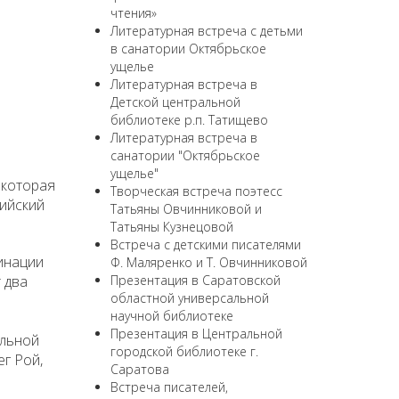
чтения»
Литературная встреча с детьми
в санатории Октябрьское
ущелье
Литературная встреча в
Детской центральной
библиотеке р.п. Татищево
Литературная встреча в
санатории "Октябрьское
ущелье"
 которая
Творческая встреча поэтесс
сийский
Татьяны Овчинниковой и
Татьяны Кузнецовой
Встреча с детскими писателями
инации
Ф. Маляренко и Т. Овчинниковой
 два
Презентация в Саратовской
областной универсальной
научной библиотеке
Презентация в Центральной
альной
городской библиотеке г.
г Рой,
Саратова
Встреча писателей,