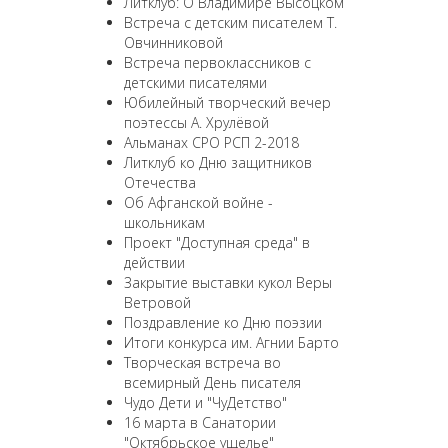
Литклуб: О Владимире Высоцком
Встреча с детским писателем Т.
Овчинниковой
Встреча первоклассников с
детскими писателями
Юбилейный творческий вечер
поэтессы А. Хрулёвой
Альманах СРО РСП 2-2018
Литклуб ко Дню защитников
Отечества
Об Афганской войне -
школьникам
Проект "Доступная среда" в
действии
Закрытие выставки кукол Веры
Ветровой
Поздравление ко Дню поэзии
Итоги конкурса им. Агнии Барто
Творческая встреча во
всемирный День писателя
Чудо Дети и "ЧуДетство"
16 марта в Санатории
"Октябрьское ущелье"