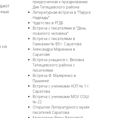
приуроченная к празднованию
адают
Дня Татищевского района
онные
Литературная встреча в "Парусе
Надежды"
Чудетство в РГДБ
Встреча с писателями в "День
пожилого человека"
Встреча с писателями в
Гимназии № 89 г. Саратова
о на
Александра Маринина в
Саратове
Встреча учащихся с. Вязовка
Татищевского района с
писателями
Встреча Ф. Маляренко в
Пушкинке
Встреча с учениками АОП № 1 г.
Саратова
Встреча с учениками МОУ СОШ
№ 22
Открытие Литературного музея
писателей Саратова
Квартирник Веры Ветровой