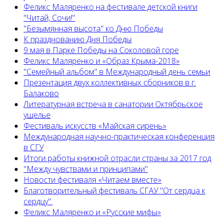
Феликс Маляренко на фестивале детской книги
"Читай, Сочи!"
"Безымянная высота" ко Дню Победы
К празднованию Дня Победы
9 мая в Парке Победы на Соколовой горе
Феликс Маляренко и «Образ Крыма-2018»
"Семейный альбом" в Международный день семьи
Презентация двух коллективных сборников в г.
Балаково
Литературная встреча в санатории Октябрьское
ущелье
Фестиваль искусств «Майская сирень»
Международная научно-практическая конференция
в СГУ
Итоги работы книжной отрасли страны за 2017 год
"Между чувствами и принципами"
Новости фестиваля «Читаем вместе»
Благотворительный фестиваль СГАУ "От сердца к
сердцу".
Феликс Маляренко и «Русские мифы»