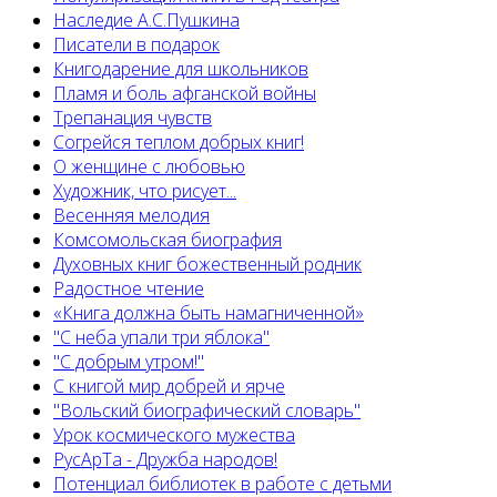
Наследие А.С.Пушкина
Писатели в подарок
Книгодарение для школьников
Пламя и боль афганской войны
Трепанация чувств
Согрейся теплом добрых книг!
О женщине с любовью
Художник, что рисует...
Весенняя мелодия
Комсомольская биография
Духовных книг божественный родник
Радостное чтение
«Книга должна быть намагниченной»
"С неба упали три яблока"
"С добрым утром!"
С книгой мир добрей и ярче
"Вольский биографический словарь"
Урок космического мужества
РусАрТа - Дружба народов!
Потенциал библиотек в работе с детьми