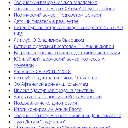
Творческий вечер Феликса Маляренко
Творческая встреча в СХУ им. А.П. Боголюбова
Поэтический вечер "Под светом фонаря"
Детский писатель в реацентре
Литературная встреча в лицее-интернате № 6 ОАО
РЖД
Литклуб: О Владимире Высоцком
Встреча с детским писателем Т. Овчинниковой
Встреча первоклассников с детскими писателями
Юбилейный творческий вечер поэтессы А.
Хрулёвой
Альманах СРО РСП 2-2018
Литклуб ко Дню защитников Отечества
Об Афганской войне - школьникам
Проект "Доступная среда" в действии
Закрытие выставки кукол Веры Ветровой
Поздравление ко Дню поэзии
Итоги конкурса им. Агнии Барто
Творческая встреча во всемирный День писателя
Чудо Дети и "ЧуДетство"