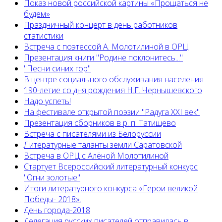
Показ новой российской картины «Прощаться не
будем»
Праздничный концерт в день работников
статистики
Встреча с поэтессой А. Молотилиной в ОРЦ
Презентация книги "Родине поклонитесь..."
"Песни синих гор"
В центре социального обслуживания населения
190-летие со дня рождения Н.Г. Чернышевского
Надо успеть!
На фестивале открытой поэзии "Радуга XXI век"
Презентация сборников в р. п. Татищево
Встреча с писателями из Белоруссии
Литературные таланты земли Саратовской
Встреча в ОРЦ с Алёной Молотилиной
Cтартует Всероссийский литературный конкурс
"Огни золотые"
Итоги литературного конкурса «Герои великой
Победы- 2018».
День города-2018
Делегация русских писателей отправилась в