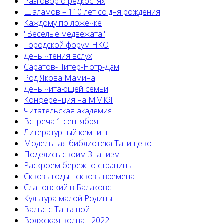
Разговор о редкостях
Шаламов – 110 лет со дня рождения
Каждому по ложечке
"Весёлые медвежата"
Городской форум НКО
День чтения вслух
Саратов-Питер-Нотр-Дам
Род Якова Мамина
День читающей семьи
Конференция на ММКЯ
Читательская академия
Встреча 1 сентября
Литературный кемпинг
Модельная библиотека Татищево
Поделись своим Знанием
Раскроем бережно страницы
Сквозь годы - сквозь времена
Слаповский в Балаково
Культура малой Родины
Вальс с Татьяной
Волжская волна - 2022