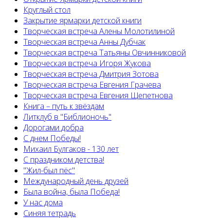
Круглый стол
Закрытие ярмарки детской книги
Творческая встреча Алены Молотилиной
Творческая встреча Анны Дубчак
Творческая встреча Татьяны Овчинниковой
Творческая встреча Игоря Жукова
Творческая встреча Дмитрия Зотова
Творческая встреча Евгения Грачева
Творческая встреча Евгения Щепетнова
Книга – путь к звёздам
Литклуб в "Библионочь"
Дорогами добра
С днем Победы!
Михаил Булгаков - 130 лет
С праздником детства!
"Жил-был пёс"
Международный день друзей
Была война, была Победа!
У нас дома
Синяя тетрадь