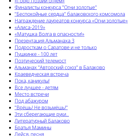
«Горю Поэзии огнём»
Финалисты конкурса "Огни золотые"
"Беспокойные сердца" балаковского комсомола
Награждение лауреатов конкурса «Огни золотые»
«Алиса-2019»
«Матушка Волга в опасности!»
Презентация Альманаха 3
Подросткам о Саратове и не только
Пушкинке - 100 лет
Поэтический телемост
Альманах "Авторский союз" в Балаково
Краеведческая встреча
Пока, каникулы!
Все лучшее - детям
Место встречи
Под абажуром
"Врёшь! Не возьмёшь!"
Эти сберегающие руки...
Литературный Балаково
Братья Мамины
Лейся, песня