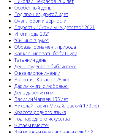
Николай Некрасов 200 лет
Особенный день
Год прошел, другой идет
Очаг любви и верности
Лауреаты "Скажи мне, детство" 2021
Итоги года 2021
"Синица в руке"
Образы, орнамент, природа
Как клонировать бабу Шуру
Татьянин день
День студента в библиотеке
О взаимопонимании
Валентин Катаев 125 лет
Дарим книги с любовью!
День дарения книг
Василий Чапаев 135 лет
Николай Гарин-Михайловский 170 лет
Красота родного языка
Год народного искусства
Читаем вместе!
Эти встречи нам дарованы судьбой