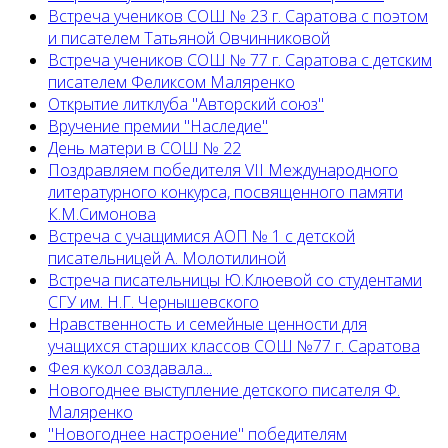
Встреча учеников СОШ № 23 г. Саратова с поэтом
и писателем Татьяной Овчинниковой
Встреча учеников СОШ № 77 г. Саратова с детским
писателем Феликсом Маляренко
Открытие литклуба "Авторский союз"
Вручение премии "Наследие"
День матери в СОШ № 22
Поздравляем победителя VII Международного
литературного конкурса, посвященного памяти
К.М.Симонова
Встреча с учащимися АОП № 1 с детской
писательницей А. Молотилиной
Встреча писательницы Ю.Клюевой со студентами
СГУ им. Н.Г. Чернышевского
Нравственность и семейные ценности для
учащихся старших классов СОШ №77 г. Саратова
Фея кукол создавала...
Новогоднее выступление детского писателя Ф.
Маляренко
"Новогоднее настроение" победителям