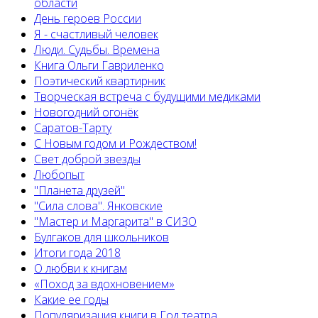
области
День героев России
Я - счастливый человек
Люди. Судьбы. Времена
Книга Ольги Гавриленко
Поэтический квартирник
Творческая встреча с будущими медиками
Новогодний огонёк
Саратов-Тарту
С Новым годом и Рождеством!
Свет доброй звезды
Любопыт
"Планета друзей"
"Сила слова". Янковские
"Мастер и Маргарита" в СИЗО
Булгаков для школьников
Итоги года 2018
О любви к книгам
«Поход за вдохновением»
Какие ее годы
Популяризация книги в Год театра