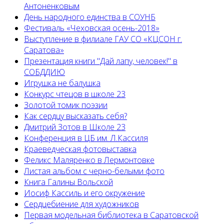
Антоненковым
День народного единства в СОУНБ
Фестиваль «Чеховская осень-2018»
Выступление в филиале ГАУ СО «КЦСОН г.
Саратова»
Презентация книги "Дай лапу, человек!" в
СОБДДИЮ
Игрушка не балушка
Конкурс чтецов в школе 23
Золотой томик поэзии
Как сердцу высказать себя?
Дмитрий Зотов в Школе 23
Конференция в ЦБ им. Л.Кассиля
Краеведческая фотовыставка
Феликс Маляренко в Лермонтовке
Листая альбом с черно-белыми фото
Книга Галины Вольской
Иосиф Кассиль и его окружение
Сердцебиение для художников
Первая модельная библиотека в Саратовской