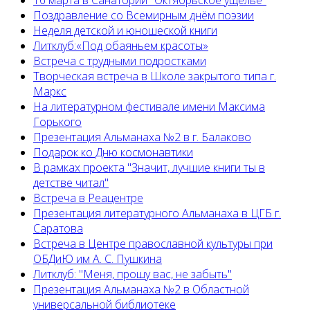
16 марта в Санатории "Октябрьское ущелье"
Поздравление со Всемирным днём поэзии
Неделя детской и юношеской книги
Литклуб:«Под обаяньем красоты»
Встреча с трудными подростками
Творческая встреча в Школе закрытого типа г.
Маркс
На литературном фестивале имени Максима
Горького
Презентация Альманаха №2 в г. Балаково
Подарок ко Дню космонавтики
В рамках проекта "Значит, лучшие книги ты в
детстве читал"
Встреча в Реацентре
Презентация литературного Альманаха в ЦГБ г.
Саратова
Встреча в Центре православной культуры при
ОБДиЮ им А. С. Пушкина
Литклуб: "Меня, прошу вас, не забыть"
Презентация Альманаха №2 в Областной
универсальной библиотеке