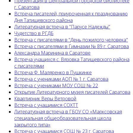
Презентация в Центральной городской библиотеке
г. Саратова
Встреча писателей, приуроченная к празднованию
Дня Татищевского района
Литературная встреча в "Парусе Надежды"
Чудетство в РГДБ
Встреча с писателями в "День пожилого человека"
Встреча с писателями в Гимназии № 89 г. Саратова
Александра Маринина в Саратове
Встреча учащихся с. Вязовка Татищевского района
с писателями
Встреча Ф. Маляренко в Пушкинке
Встреча с учениками АОП № 1 г. Саратова
Встреча с учениками МОУ СОШ № 22
Открытие Литературного музея писателей Саратова
Квартирник Веры Ветровой
Встреча с учащимися СОХТТ
Литературная встреча в ГБОУ СО «Марксовская
специальная общеобразовательная школа
закрытого типа»
Встреча с учащимися СОШ № 23 г. Саратова