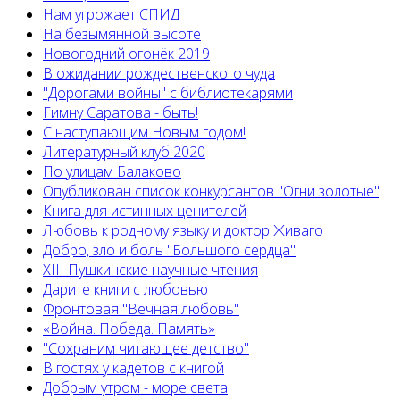
Нам угрожает СПИД
На безымянной высоте
Новогодний огонёк 2019
В ожидании рождественского чуда
"Дорогами войны" с библиотекарями
Гимну Саратова - быть!
С наступающим Новым годом!
Литературный клуб 2020
По улицам Балаково
Опубликован список конкурсантов "Огни золотые"
Книга для истинных ценителей
Любовь к родному языку и доктор Живаго
Добро, зло и боль "Большого сердца"
XIII Пушкинские научные чтения
Дарите книги с любовью
Фронтовая "Вечная любовь"
«Война. Победа. Память»
"Сохраним читающее детство"
В гостях у кадетов с книгой
Добрым утром - море света