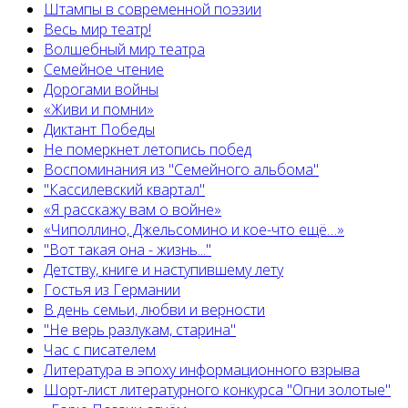
Штампы в современной поэзии
Весь мир театр!
Волшебный мир театра
Семейное чтение
Дорогами войны
«Живи и помни»
Диктант Победы
Не померкнет летопись побед
Воспоминания из "Семейного альбома"
"Кассилевский квартал"
«Я расскажу вам о войне»
«Чиполлино, Джельсомино и кое-что ещё…»
"Вот такая она - жизнь..."
Детству, книге и наступившему лету
Гостья из Германии
В день семьи, любви и верности
"Не верь разлукам, старина"
Час с писателем
Литература в эпоху информационного взрыва
Шорт-лист литературного конкурса "Огни золотые"