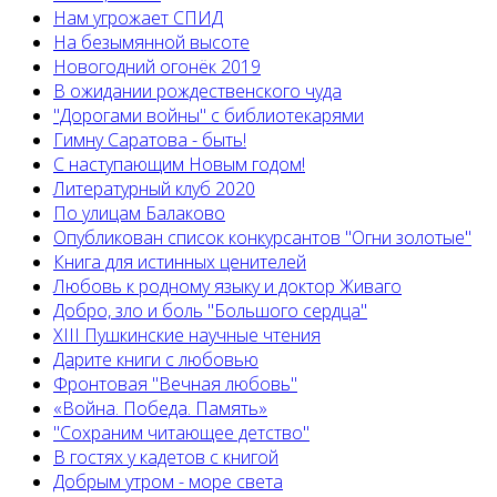
Нам угрожает СПИД
На безымянной высоте
Новогодний огонёк 2019
В ожидании рождественского чуда
"Дорогами войны" с библиотекарями
Гимну Саратова - быть!
С наступающим Новым годом!
Литературный клуб 2020
По улицам Балаково
Опубликован список конкурсантов "Огни золотые"
Книга для истинных ценителей
Любовь к родному языку и доктор Живаго
Добро, зло и боль "Большого сердца"
XIII Пушкинские научные чтения
Дарите книги с любовью
Фронтовая "Вечная любовь"
«Война. Победа. Память»
"Сохраним читающее детство"
В гостях у кадетов с книгой
Добрым утром - море света