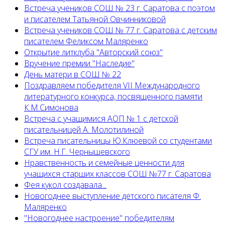
Встреча учеников СОШ № 23 г. Саратова с поэтом
и писателем Татьяной Овчинниковой
Встреча учеников СОШ № 77 г. Саратова с детским
писателем Феликсом Маляренко
Открытие литклуба "Авторский союз"
Вручение премии "Наследие"
День матери в СОШ № 22
Поздравляем победителя VII Международного
литературного конкурса, посвященного памяти
К.М.Симонова
Встреча с учащимися АОП № 1 с детской
писательницей А. Молотилиной
Встреча писательницы Ю.Клюевой со студентами
СГУ им. Н.Г. Чернышевского
Нравственность и семейные ценности для
учащихся старших классов СОШ №77 г. Саратова
Фея кукол создавала...
Новогоднее выступление детского писателя Ф.
Маляренко
"Новогоднее настроение" победителям