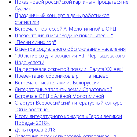
Показ новой российской картины «Прощаться не
будем»
Праздничный концерт в день работников
статистики
Встреча с поэтессой А. Молотилиной в ОРЦ
Презентация книги "Родине поклонитесь..."
"Песни синих гор"
В центре социального обслуживания населения
190-летие со дня рождения Н.Г. Чернышевского
Надо успеть!
На фестивале открытой поэзии "Радуга XXI век"
Презентация сборников в р. п. Татищево
Встреча с писателями из Белоруссии
Литературные таланты земли Саратовской
Встреча в ОРЦ с Алёной Молотилиной
Cтартует Всероссийский литературный конкурс
"Огни золотые"
Итоги литературного конкурса «Герои великой
Победы- 2018».
День города-2018
Делегация русских писателей отправилась в