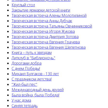
Круглый стол
Закрытие ярмарки детской книги
Творческая встреча Алены Молотилиной
Творческая встреча Анны Дубчак
Творческая встреча Татьяны Овчинниковой
Творческая встреча Игоря Жукова
Творческая встреча Дмитрия Зотова
Творческая встреча Евгения Грачева
Творческая встреча Евгения Щепетнова
Книга – путь к звёздам
Литклуб в "Библионочь"
Дорогами добра
С днем Победы!
Михаил Булгаков - 130 лет
С праздником детства!
"Жил-был пёс"
Международный день друзей
Была война, была Победа!
У нас дома
Синяя тетрадь