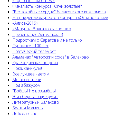
«Горю Поэзии огнём»
Финалисты конкурса "Огни золотые"
"Беспокойные сердца" балаковского комсомола
Награждение лауреатов конкурса «Огни золотые»
«Алиса-2019»
«Матушка Волга в опасности!»
Презентация Альманаха 3
Подросткам о Саратове и не только
Пушкинке - 100 лет
Поэтический телемост
Альманах "Авторский союз" в Балаково
Краеведческая встреча
Пока, каникулы!
Все лучшее - детям
Место встречи
Под абажуром
"Врёшь! Не возьмёшь!"
Эти сберегающие руки...
Литературный Балаково
Братья Мамины
Лейся, песня