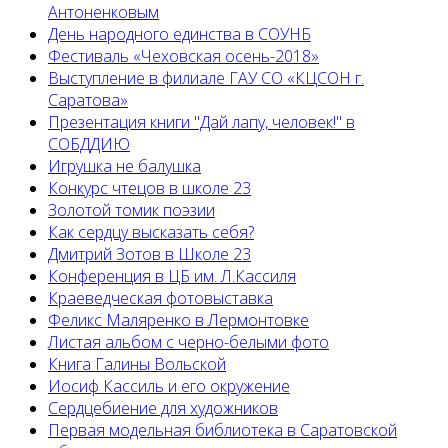
Антоненковым
День народного единства в СОУНБ
Фестиваль «Чеховская осень-2018»
Выступление в филиале ГАУ СО «КЦСОН г.
Саратова»
Презентация книги "Дай лапу, человек!" в
СОБДДИЮ
Игрушка не балушка
Конкурс чтецов в школе 23
Золотой томик поэзии
Как сердцу высказать себя?
Дмитрий Зотов в Школе 23
Конференция в ЦБ им. Л.Кассиля
Краеведческая фотовыставка
Феликс Маляренко в Лермонтовке
Листая альбом с черно-белыми фото
Книга Галины Вольской
Иосиф Кассиль и его окружение
Сердцебиение для художников
Первая модельная библиотека в Саратовской