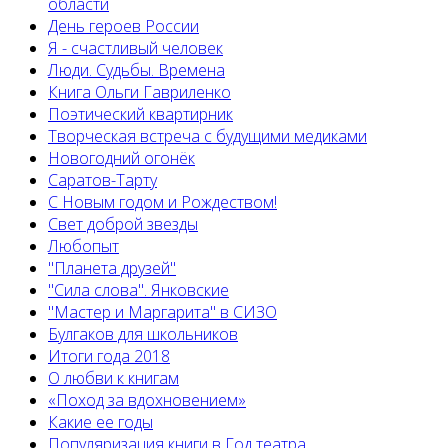
области
День героев России
Я - счастливый человек
Люди. Судьбы. Времена
Книга Ольги Гавриленко
Поэтический квартирник
Творческая встреча с будущими медиками
Новогодний огонёк
Саратов-Тарту
С Новым годом и Рождеством!
Свет доброй звезды
Любопыт
"Планета друзей"
"Сила слова". Янковские
"Мастер и Маргарита" в СИЗО
Булгаков для школьников
Итоги года 2018
О любви к книгам
«Поход за вдохновением»
Какие ее годы
Популяризация книги в Год театра