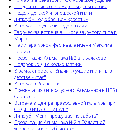
16 марта в Санатории "Октябрьское ущелье"
Поздравление со Всемирным днём поэзии
Неделя детской и юношеской книги
Литклуб:«Под обаяньем красоты»
Встреча с трудными подростками
Творческая встреча в Школе закрытого типа г.
Маркс
На литературном фестивале имени Максима
Горького
Презентация Альманаха №2 в г. Балаково
Подарок ко Дню космонавтики
В рамках проекта "Значит, лучшие книги ты в
детстве читал"
Встреча в Реацентре
Презентация литературного Альманаха в ЦГБ г.
Саратова
Встреча в Центре православной культуры при
ОБДиЮ им А. С. Пушкина
Литклуб: "Меня, прошу вас, не забыть"
Презентация Альманаха №2 в Областной
универсальной библиотеке