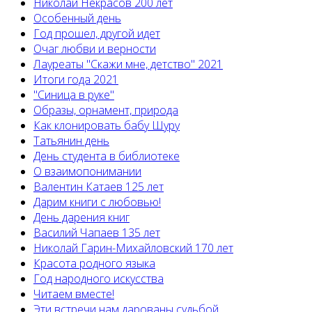
Николай Некрасов 200 лет
Особенный день
Год прошел, другой идет
Очаг любви и верности
Лауреаты "Скажи мне, детство" 2021
Итоги года 2021
"Синица в руке"
Образы, орнамент, природа
Как клонировать бабу Шуру
Татьянин день
День студента в библиотеке
О взаимопонимании
Валентин Катаев 125 лет
Дарим книги с любовью!
День дарения книг
Василий Чапаев 135 лет
Николай Гарин-Михайловский 170 лет
Красота родного языка
Год народного искусства
Читаем вместе!
Эти встречи нам дарованы судьбой