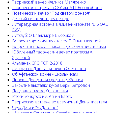
Творческий вечер Феликса Маляренко
Творческая встреча в СХУ им. А.П. Боголюбова
Поэтический вечер "Под светом фонаря"
Детский писатель в реацентре
Литературная встреча в лицее-интернате № 6 ОАО
РЖД
Литклуб: О Владимире Высоцком
Встреча с детским писателем Т. Овчинниковой
Встреча первоклассников с детскими писателями
Юбилейный творческий вечер поэтессы А.
Хрулёвой
Альманах СРО РСП 2-2018
Литклуб ко Дню защитников Отечества
Об Афганской войне - школьникам
Проект "Доступная среда" в действии
Закрытие выставки кукол Веры Ветровой
Поздравление ко Дню поэзии
Итоги конкурса им. Агнии Барто
Творческая встреча во всемирный День писателя
Чудо Дети и "ЧуДетство"