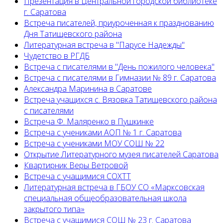
Презентация в Центральной городской библиотеке
г. Саратова
Встреча писателей, приуроченная к празднованию
Дня Татищевского района
Литературная встреча в "Парусе Надежды"
Чудетство в РГДБ
Встреча с писателями в "День пожилого человека"
Встреча с писателями в Гимназии № 89 г. Саратова
Александра Маринина в Саратове
Встреча учащихся с. Вязовка Татищевского района
с писателями
Встреча Ф. Маляренко в Пушкинке
Встреча с учениками АОП № 1 г. Саратова
Встреча с учениками МОУ СОШ № 22
Открытие Литературного музея писателей Саратова
Квартирник Веры Ветровой
Встреча с учащимися СОХТТ
Литературная встреча в ГБОУ СО «Марксовская
специальная общеобразовательная школа
закрытого типа»
Встреча с учащимися СОШ № 23 г. Саратова