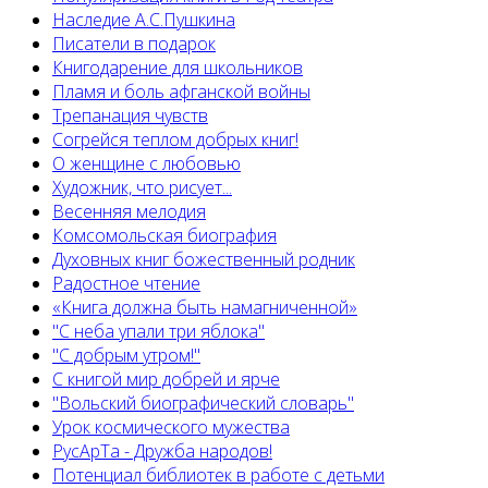
Наследие А.С.Пушкина
Писатели в подарок
Книгодарение для школьников
Пламя и боль афганской войны
Трепанация чувств
Согрейся теплом добрых книг!
О женщине с любовью
Художник, что рисует...
Весенняя мелодия
Комсомольская биография
Духовных книг божественный родник
Радостное чтение
«Книга должна быть намагниченной»
"С неба упали три яблока"
"С добрым утром!"
С книгой мир добрей и ярче
"Вольский биографический словарь"
Урок космического мужества
РусАрТа - Дружба народов!
Потенциал библиотек в работе с детьми