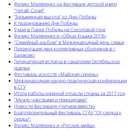
Феликс Маляренко на фестивале детской книги
"Читай, Сочи!"
"Безымянная высота" ко Дню Победы
К празднованию Дня Победы
9 мая в Парке Победы на Соколовой горе
Феликс Маляренко и «Образ Крыма-2018»
"Семейный альбом" в Международный день семьи
Презентация двух коллективных сборников в г.
Балаково
Литературная встреча в санатории Октябрьское
ущелье
Фестиваль искусств «Майская сирень»
Международная научно-практическая конференция
в СГУ
Итоги работы книжной отрасли страны за 2017 год
"Между чувствами и принципами"
Новости фестиваля «Читаем вместе»
Благотворительный фестиваль СГАУ "От сердца к
сердцу".
Феликс Маляренко и «Русские мифы»