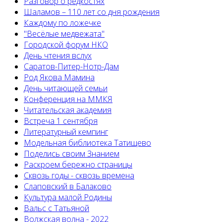
Разговор о редкостях
Шаламов – 110 лет со дня рождения
Каждому по ложечке
"Весёлые медвежата"
Городской форум НКО
День чтения вслух
Саратов-Питер-Нотр-Дам
Род Якова Мамина
День читающей семьи
Конференция на ММКЯ
Читательская академия
Встреча 1 сентября
Литературный кемпинг
Модельная библиотека Татищево
Поделись своим Знанием
Раскроем бережно страницы
Сквозь годы - сквозь времена
Слаповский в Балаково
Культура малой Родины
Вальс с Татьяной
Волжская волна - 2022