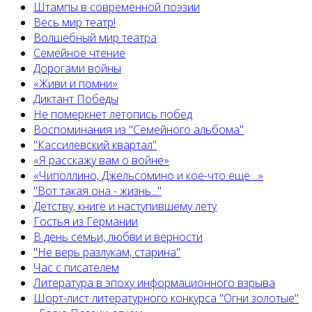
Штампы в современной поэзии
Весь мир театр!
Волшебный мир театра
Семейное чтение
Дорогами войны
«Живи и помни»
Диктант Победы
Не померкнет летопись побед
Воспоминания из "Семейного альбома"
"Кассилевский квартал"
«Я расскажу вам о войне»
«Чиполлино, Джельсомино и кое-что ещё…»
"Вот такая она - жизнь..."
Детству, книге и наступившему лету
Гостья из Германии
В день семьи, любви и верности
"Не верь разлукам, старина"
Час с писателем
Литература в эпоху информационного взрыва
Шорт-лист литературного конкурса "Огни золотые"