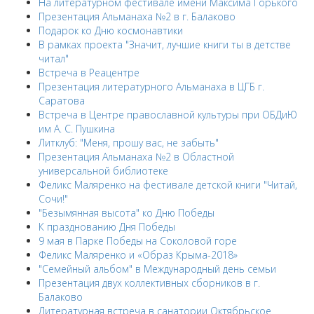
На литературном фестивале имени Максима Горького
Презентация Альманаха №2 в г. Балаково
Подарок ко Дню космонавтики
В рамках проекта "Значит, лучшие книги ты в детстве
читал"
Встреча в Реацентре
Презентация литературного Альманаха в ЦГБ г.
Саратова
Встреча в Центре православной культуры при ОБДиЮ
им А. С. Пушкина
Литклуб: "Меня, прошу вас, не забыть"
Презентация Альманаха №2 в Областной
универсальной библиотеке
Феликс Маляренко на фестивале детской книги "Читай,
Сочи!"
"Безымянная высота" ко Дню Победы
К празднованию Дня Победы
9 мая в Парке Победы на Соколовой горе
Феликс Маляренко и «Образ Крыма-2018»
"Семейный альбом" в Международный день семьи
Презентация двух коллективных сборников в г.
Балаково
Литературная встреча в санатории Октябрьское