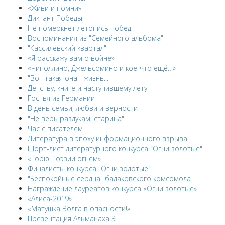
«Живи и помни»
Диктант Победы
Не померкнет летопись побед
Воспоминания из "Семейного альбома"
"Кассилевский квартал"
«Я расскажу вам о войне»
«Чиполлино, Джельсомино и кое-что ещё…»
"Вот такая она - жизнь..."
Детству, книге и наступившему лету
Гостья из Германии
В день семьи, любви и верности
"Не верь разлукам, старина"
Час с писателем
Литература в эпоху информационного взрыва
Шорт-лист литературного конкурса "Огни золотые"
«Горю Поэзии огнём»
Финалисты конкурса "Огни золотые"
"Беспокойные сердца" балаковского комсомола
Награждение лауреатов конкурса «Огни золотые»
«Алиса-2019»
«Матушка Волга в опасности!»
Презентация Альманаха 3