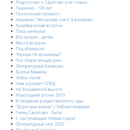
Подросткам о Саратове и не только
Пушкинке - 100 лет
Поэтический телемост
Альманах "Авторский союз" в Балаково
Краеведческая встреча
Пока, каникулы!
Все лучшее - детям
Место встречи
Под абажуром
"Врёшь! Не возьмёшь!"
Эти сберегающие руки...
Литературный Балаково
Братья Мамины
Лейся, песня
Нам угрожает СПИД
На безымянной высоте
Новогодний огонёк 2019
В ожидании рождественского чуда
"Дорогами войны" с библиотекарями
Гимну Саратова - быть!
С наступающим Новым годом!
Литературный клуб 2020
По улицам Балаково