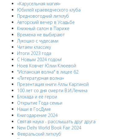
«Карусельная магия»
Юбилей краеведческого клуба
Предновогодний литклуб
Авторский вечер в Усадьбе
Книжный салон в Париже
Времена не выбирают
Лукошко с чудесами
Читаем классику
Итоги 2023 года
С Новым 2024 годом!
Ноев Ковчег Юлии Клюевой
"Испанская волна" в лицее 62
«Литературная волна»
Презентация книги Аллы Каргиной
100 лет со дня смерти В.И.Ленина
Блокада и её герои
Открытие Года семьи
Наши в ГосДуме
Книгодарение 2024
Святая наука - расслышать друг друга
New Delhi World Book Fair 2024
Февральский литклуб