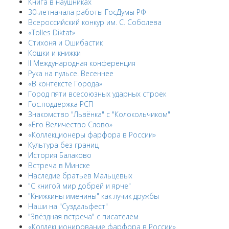
Книга в наушниках
30-летначала работы ГосДумы РФ
Всероссийский конкур им. С. Соболева
«Tolles Diktat»
Стихоня и Ошибастик
Кошки и книжки
II Международная конференция
Рука на пульсе. Весеннее
«В контексте Города»
Город пяти всесоюзных ударных строек
Гос.поддержка РСП
Знакомство "Львёнка" с "Колокольчиком"
«Его Величество Слово»
«Коллекционеры фарфора в России»
Культура без границ
История Балаково
Встреча в Минске
Наследие братьев Мальцевых
"С книгой мир добрей и ярче"
"Книжкины именины" как лучик дружбы
Наши на "Суздальфест"
"Звёздная встреча" с писателем
«Коллекционирование фарфора в России»