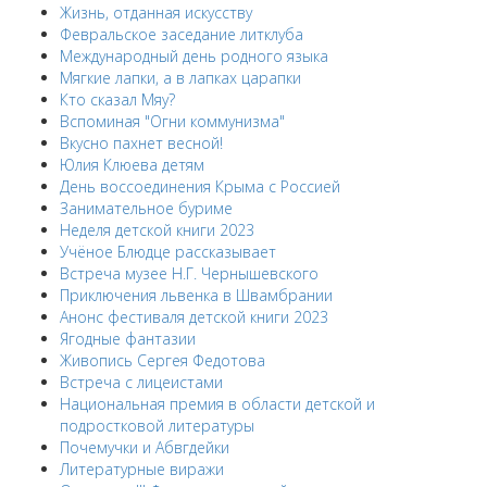
Жизнь, отданная искусству
Февральское заседание литклуба
Международный день родного языка
Мягкие лапки, а в лапках царапки
Кто сказал Мяу?
Вспоминая "Огни коммунизма"
Вкусно пахнет весной!
Юлия Клюева детям
День воссоединения Крыма с Россией
Занимательное буриме
Неделя детской книги 2023
Учёное Блюдце рассказывает
Встреча музее Н.Г. Чернышевского
Приключения львенка в Швамбрании
Анонс фестиваля детской книги 2023
Ягодные фантазии
Живопись Сергея Федотова
Встреча с лицеистами
Национальная премия в области детской и
подростковой литературы
Почемучки и Абвгдейки
Литературные виражи