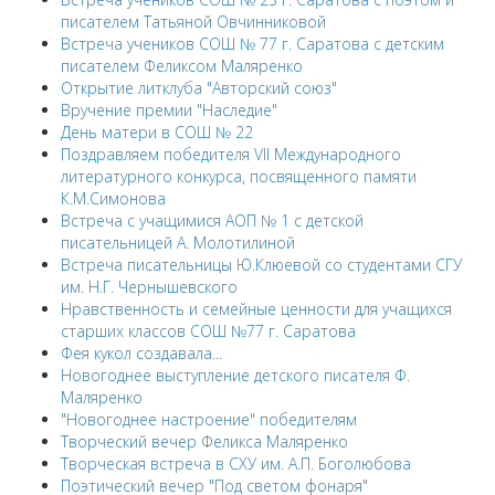
писателем Татьяной Овчинниковой
Встреча учеников СОШ № 77 г. Саратова с детским
писателем Феликсом Маляренко
Открытие литклуба "Авторский союз"
Вручение премии "Наследие"
День матери в СОШ № 22
Поздравляем победителя VII Международного
литературного конкурса, посвященного памяти
К.М.Симонова
Встреча с учащимися АОП № 1 с детской
писательницей А. Молотилиной
Встреча писательницы Ю.Клюевой со студентами СГУ
им. Н.Г. Чернышевского
Нравственность и семейные ценности для учащихся
старших классов СОШ №77 г. Саратова
Фея кукол создавала...
Новогоднее выступление детского писателя Ф.
Маляренко
"Новогоднее настроение" победителям
Творческий вечер Феликса Маляренко
Творческая встреча в СХУ им. А.П. Боголюбова
Поэтический вечер "Под светом фонаря"