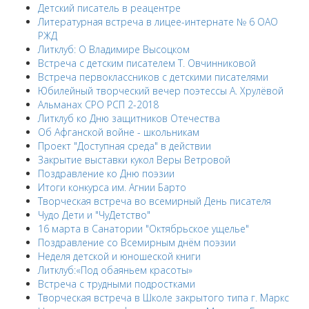
Детский писатель в реацентре
Литературная встреча в лицее-интернате № 6 ОАО
РЖД
Литклуб: О Владимире Высоцком
Встреча с детским писателем Т. Овчинниковой
Встреча первоклассников с детскими писателями
Юбилейный творческий вечер поэтессы А. Хрулёвой
Альманах СРО РСП 2-2018
Литклуб ко Дню защитников Отечества
Об Афганской войне - школьникам
Проект "Доступная среда" в действии
Закрытие выставки кукол Веры Ветровой
Поздравление ко Дню поэзии
Итоги конкурса им. Агнии Барто
Творческая встреча во всемирный День писателя
Чудо Дети и "ЧуДетство"
16 марта в Санатории "Октябрьское ущелье"
Поздравление со Всемирным днём поэзии
Неделя детской и юношеской книги
Литклуб:«Под обаяньем красоты»
Встреча с трудными подростками
Творческая встреча в Школе закрытого типа г. Маркс