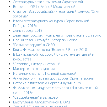
Литературные таланты земли Саратовской
Встреча в ОРЦ с Алёной Молотилиной
Cтартует Всероссийский литературный конкурс "Огни
золотые"
Итоги литературного конкурса «Герои великой
Победы- 2018».
День города-2018
Делегация русских писателей отправилась в Болгарию
Новый сезон Литклуба "Авторский союз"
"Большое сердце" в СИЗО
Книга Ф. Маляренко на "Волжской Волне-2018
В Центральной городской библиотеке для детей и
юношества
"Летописцы истории страны"
Мастер-класс от издателя
Источник счастья с Полиной Дашковой
Агния Барто и первый урок добра Юрия Гагарина
Встреча с писателем Сергеем Лукъяненко
Ф. Маляренко - лауреат фестиваля «Интеллигентный
сезон-2018»
"Сердцебиение" в Балаково
Выступление А.Молотилиной В ОРЦ
Литклуб: "Счастливые мгновенья"