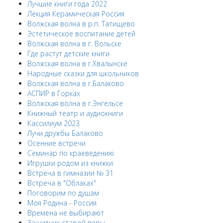
Лучшие книги года 2022
Лекция Керамическая Россия
Волжская волна в р.п. Татищево
Эстетическое воспитание детей
Волжская волна в г. Вольске
Где растут детские книги
Волжская волна в г.Хвалынске
Народные сказки для школьников
Волжская волна в г.Балаково
АСПИР в Горках
Волжская волна в г.Энгельсе
Книжный театр и аудиокниги
Кассилиум 2023
Лучи дружбы Балаково
Осенние встречи
Семинар по краеведению
Игрушки родом из книжки
Встреча в гимназии № 31
Встреча в "Облаках"
Поговорим по душам
Моя Родина - Россия
Времена не выбирают
Защитник старой веры