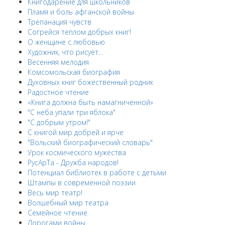
Книгодарение для школьников
Пламя и боль афганской войны
Трепанация чувств
Согрейся теплом добрых книг!
О женщине с любовью
Художник, что рисует...
Весенняя мелодия
Комсомольская биография
Духовных книг божественный родник
Радостное чтение
«Книга должна быть намагниченной»
"С неба упали три яблока"
"С добрым утром!"
С книгой мир добрей и ярче
"Вольский биографический словарь"
Урок космического мужества
РусАрТа - Дружба народов!
Потенциал библиотек в работе с детьми
Штампы в современной поэзии
Весь мир театр!
Волшебный мир театра
Семейное чтение
Дорогами войны