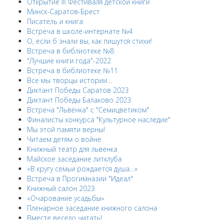
Открытие III Фестиваля детской книги
Минск-Саратов-Брест
Писатель и книга
Встреча в школе-интернате №4
О, если б знали вы, как пишутся стихи!
Встреча в библиотеке №8
"Лучшие книги года"-2022
Встреча в библиотеке №11
Все мы творцы истории…
Диктант Победы Саратов 2023
Диктант Победы Балаково 2023
Встреча "Львёнка" с "Семицветиком"
Финалисты конкурса "Культурное наследие"
Мы этой памяти верны!
Читаем детям о войне
Книжный театр для львенка
Майское заседание литклуба
«В кругу семьи рождается душа…»
Встреча в Прогимназии "Идеал"
Книжный салон 2023
«Очарование усадьбы»
Пленарное заседание книжного салона
Вместе весело читать!