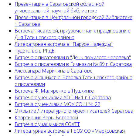
Презентация в Саратовской областной
универсальной научной библиотеке
Презентация в Центральной городской библиотеке
г. Саратова
Встреча писателей, приуроченная к празднованию
Дня Татищевского района
Литературная встреча в "Парусе Надежды"
Чудетство в РГДБ
Встреча с писателями в "День пожилого человека"
Встреча с писателями в Гимназии № 89 г. Саратова
Александра Маринина в Саратове
Встреча учащихся с. Вязовка Татищевского района
с писателями
Встреча Ф. Маляренко в Пушкинке
Встреча с учениками АОП № 1 г. Саратова
Встреча с учениками МОУ СОШ № 22
Открытие Литературного музея писателей Саратова
Квартирник Веры Ветровой
Встреча с учащимися СОХТТ
Литературная встреча в ГБОУ СО «Марксовская