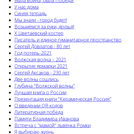
Была война, была Победа!
У нас дома
Синяя тетрадь
Мы знали - город будет!
Возьмёмся за руки, друзья!
X Цветаевский костер
Писатель и единое гуманитарное пространство
Сергей Довлатов - 80 лет
Год потерь-2021
Волжская волна – 2021
Открытие ярмарки 2021
Сергей Аксаков - 230 лет
Две волны сошлись
Глубина "Волжской волны"
Лучшая книга о России
Презентация книги "Керамическая Россия"
О введении QR-кодов
Литературная победа
Памяти Владимира Иванова
Встреча с "мамой" львёнка Ромки
Я выбираю жизнь