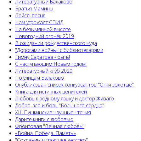
Литературный Балаково
Братья Мамины
Лейся, песня
Нам угрожает СПИД
На безымянной высоте
Новогодний огонёк 2019
В ожидании рождественского чуда
"Дорогами войны" с библиотекарями
Гимну Саратова - быть!
С наступающим Новым годом!
Литературный клуб 2020
По улицам Балаково
Опубликован список конкурсантов "Огни золотые"
Книга для истинных ценителей
Любовь к родному языку и доктор Живаго
Добро, зло и боль "Большого сердца"
XIII Пушкинские научные чтения
Дарите книги с любовью
Фронтовая "Вечная любовь"
«Война. Победа. Память»
"Сохраним читающее детство"