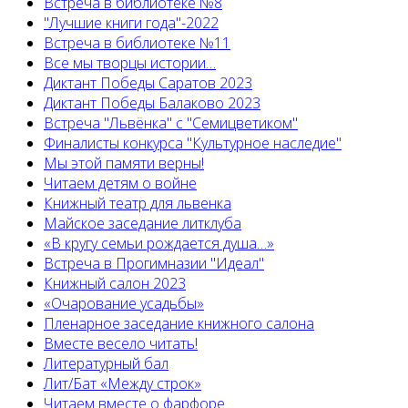
Встреча в библиотеке №8
"Лучшие книги года"-2022
Встреча в библиотеке №11
Все мы творцы истории…
Диктант Победы Саратов 2023
Диктант Победы Балаково 2023
Встреча "Львёнка" с "Семицветиком"
Финалисты конкурса "Культурное наследие"
Мы этой памяти верны!
Читаем детям о войне
Книжный театр для львенка
Майское заседание литклуба
«В кругу семьи рождается душа…»
Встреча в Прогимназии "Идеал"
Книжный салон 2023
«Очарование усадьбы»
Пленарное заседание книжного салона
Вместе весело читать!
Литературный бал
Лит/Бат «Между строк»
Читаем вместе о фарфоре