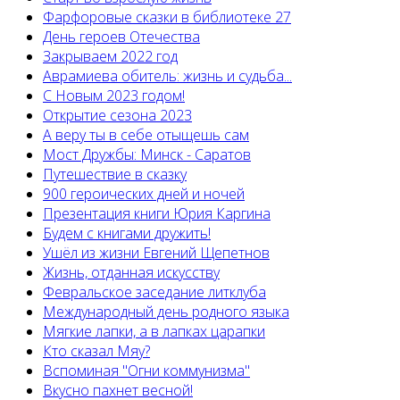
Фарфоровые сказки в библиотеке 27
День героев Отечества
Закрываем 2022 год
Аврамиева обитель: жизнь и судьба...
С Новым 2023 годом!
Открытие сезона 2023
А веру ты в себе отыщешь сам
Мост Дружбы: Минск - Саратов
Путешествие в сказку
900 героических дней и ночей
Презентация книги Юрия Каргина
Будем с книгами дружить!
Ушёл из жизни Евгений Щепетнов
Жизнь, отданная искусству
Февральское заседание литклуба
Международный день родного языка
Мягкие лапки, а в лапках царапки
Кто сказал Мяу?
Вспоминая "Огни коммунизма"
Вкусно пахнет весной!