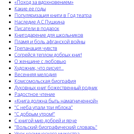
«Поход за вдохновением»
Какие ее годы
Популяризация книги в Год театра
Наследие А.С.Пушкина
Писатели в подарок
Книгодарение для школьников
Пламя и боль афганской войны
Трепанация чувств
Согрейся теплом добрых книг!
О женщине с любовью
Художник, что рисует...
Весенняя мелодия
Комсомольская биография
Духовных книг божественный родник
Радостное чтение
«Книга должна быть намагниченной»
"С неба упали три яблока"
"С добрым утром!"
С книгой мир добрей и ярче
"Вольский биографический словарь"
Урок космического мужества