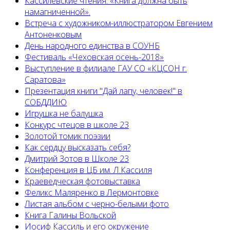
Кассилевские чтения: «Книга должна быть
намагниченной».
Встреча с художником-иллюстратором Евгением
Антоненковым
День народного единства в СОУНБ
Фестиваль «Чеховская осень-2018»
Выступление в филиале ГАУ СО «КЦСОН г.
Саратова»
Презентация книги "Дай лапу, человек!" в
СОБДДИЮ
Игрушка не балушка
Конкурс чтецов в школе 23
Золотой томик поэзии
Как сердцу высказать себя?
Дмитрий Зотов в Школе 23
Конференция в ЦБ им. Л.Кассиля
Краеведческая фотовыставка
Феликс Маляренко в Лермонтовке
Листая альбом с черно-белыми фото
Книга Галины Вольской
Иосиф Кассиль и его окружение