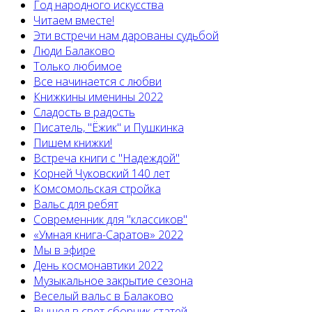
Год народного искусства
Читаем вместе!
Эти встречи нам дарованы судьбой
Люди Балаково
Только любимое
Все начинается с любви
Книжкины именины 2022
Сладость в радость
Писатель, "Ёжик" и Пушкинка
Пишем книжки!
Встреча книги с "Надеждой"
Корней Чуковский 140 лет
Комсомольская стройка
Вальс для ребят
Современник для "классиков"
«Умная книга-Саратов» 2022
Мы в эфире
День космонавтики 2022
Музыкальное закрытие сезона
Веселый вальс в Балаково
Вышел в свет сборник статей