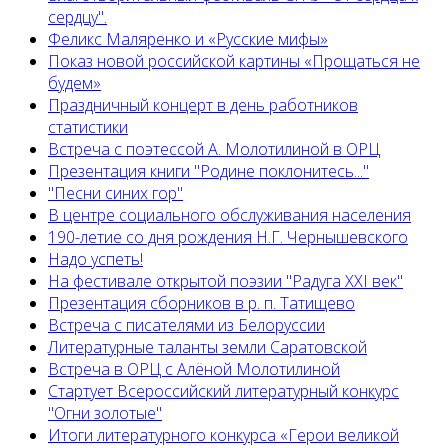
сердцу".
Феликс Маляренко и «Русские мифы»
Показ новой российской картины «Прощаться не
будем»
Праздничный концерт в день работников
статистики
Встреча с поэтессой А. Молотилиной в ОРЦ
Презентация книги "Родине поклонитесь..."
"Песни синих гор"
В центре социального обслуживания населения
190-летие со дня рождения Н.Г. Чернышевского
Надо успеть!
На фестивале открытой поэзии "Радуга XXI век"
Презентация сборников в р. п. Татищево
Встреча с писателями из Белоруссии
Литературные таланты земли Саратовской
Встреча в ОРЦ с Алёной Молотилиной
Cтартует Всероссийский литературный конкурс
"Огни золотые"
Итоги литературного конкурса «Герои великой