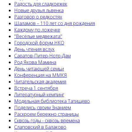
Радость для сладкоежек
Новые друзья львенка
Разговор о редкостях
Шаламов – 110 лет со дня рождения
Каждому по ложечке
"Весёлые медвежата"
Городской форум НКО
День чтения вслух
Саратов-Питер-Нотр-Дам
Род Якова Мамина
День читающей семьи
Конференция на ММКЯ
Читательская академия
Встреча 1 сентября
Литературный кемпинг
Модельная библиотека Татищево
Поделись своим Знанием
Раскроем бережно страницы
Сквозь годы - сквозь времена
Слаповский в Балаково