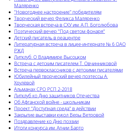
Маляренко
"Новогоднее настроение" победителям
Творческий вечер Феликса Маляренко
Творческая встреча в СХУ им. А.П. Боголюбова
Поэтический вечер "Под светом фонаря"
Детский писатель в реацентре
Литературная встреча в лицее-интернате № 6 ОАО
РЖД
Литклуб: О Владимире Высоцком
Встреча с детским писателем Т. Овчинниковой
Встреча первоклассников с детскими писателями
Юбилейный творческий вечер поэтессы А.
Хрулёвой
Альманах СРО РСП 2-2018
Литклуб ко Дню защитников Отечества
Об Афганской войне - школьникам
Проект "Доступная среда" в действии
Закрытие выставки кукол Веры Ветровой
Поздравление ко Дню поэзии
Итоги конкурса им. Агнии Барто