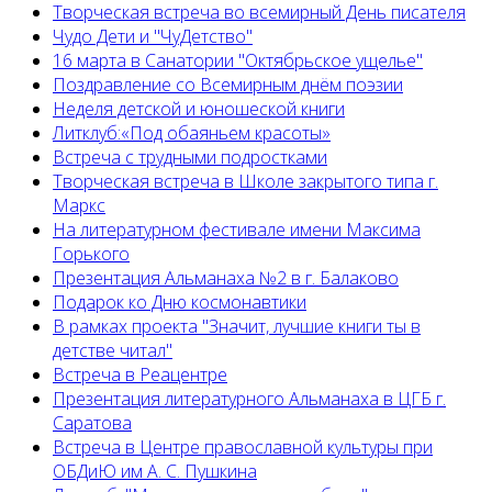
Творческая встреча во всемирный День писателя
Чудо Дети и "ЧуДетство"
16 марта в Санатории "Октябрьское ущелье"
Поздравление со Всемирным днём поэзии
Неделя детской и юношеской книги
Литклуб:«Под обаяньем красоты»
Встреча с трудными подростками
Творческая встреча в Школе закрытого типа г.
Маркс
На литературном фестивале имени Максима
Горького
Презентация Альманаха №2 в г. Балаково
Подарок ко Дню космонавтики
В рамках проекта "Значит, лучшие книги ты в
детстве читал"
Встреча в Реацентре
Презентация литературного Альманаха в ЦГБ г.
Саратова
Встреча в Центре православной культуры при
ОБДиЮ им А. С. Пушкина