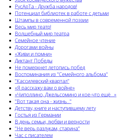
РусАрТа - Дружба народов!
Потенциал библиотек в работе с детьми
Штампы в современной поэзии
Весь мир театр!
Волшебный мир театра
Семейное чтение
Дорогами войны
«Живи и помни»
Диктант Победы
Не померкнет летопись побед
Воспоминания из "Семейного альбома"
"Кассилевский квартал"
«Я расскажу вам о войне»
«Чиполлино, Джельсомино и кое-что ещё…»
"Вот такая она - жизнь..."
Детству, книге и наступившему лету
Гостья из Германии
В день семьи, любви и верности
"Не верь разлукам, старина"
Час с писателем