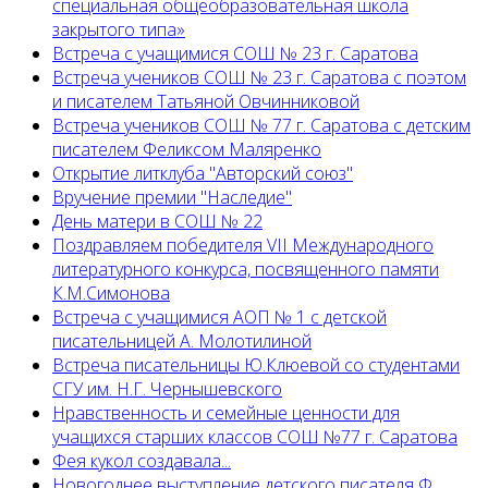
специальная общеобразовательная школа
закрытого типа»
Встреча с учащимися СОШ № 23 г. Саратова
Встреча учеников СОШ № 23 г. Саратова с поэтом
и писателем Татьяной Овчинниковой
Встреча учеников СОШ № 77 г. Саратова с детским
писателем Феликсом Маляренко
Открытие литклуба "Авторский союз"
Вручение премии "Наследие"
День матери в СОШ № 22
Поздравляем победителя VII Международного
литературного конкурса, посвященного памяти
К.М.Симонова
Встреча с учащимися АОП № 1 с детской
писательницей А. Молотилиной
Встреча писательницы Ю.Клюевой со студентами
СГУ им. Н.Г. Чернышевского
Нравственность и семейные ценности для
учащихся старших классов СОШ №77 г. Саратова
Фея кукол создавала...
Новогоднее выступление детского писателя Ф.