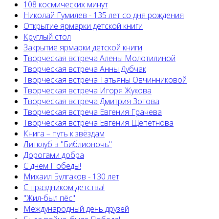
108 космических минут
Николай Гумилев - 135 лет со дня рождения
Открытие ярмарки детской книги
Круглый стол
Закрытие ярмарки детской книги
Творческая встреча Алены Молотилиной
Творческая встреча Анны Дубчак
Творческая встреча Татьяны Овчинниковой
Творческая встреча Игоря Жукова
Творческая встреча Дмитрия Зотова
Творческая встреча Евгения Грачева
Творческая встреча Евгения Щепетнова
Книга – путь к звёздам
Литклуб в "Библионочь"
Дорогами добра
С днем Победы!
Михаил Булгаков - 130 лет
С праздником детства!
"Жил-был пёс"
Международный день друзей