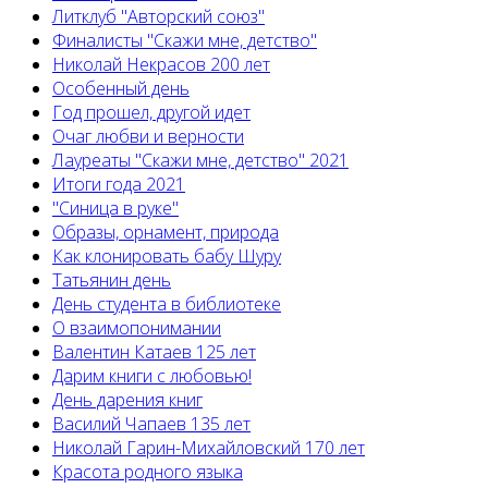
Литклуб "Авторский союз"
Финалисты "Скажи мне, детство"
Николай Некрасов 200 лет
Особенный день
Год прошел, другой идет
Очаг любви и верности
Лауреаты "Скажи мне, детство" 2021
Итоги года 2021
"Синица в руке"
Образы, орнамент, природа
Как клонировать бабу Шуру
Татьянин день
День студента в библиотеке
О взаимопонимании
Валентин Катаев 125 лет
Дарим книги с любовью!
День дарения книг
Василий Чапаев 135 лет
Николай Гарин-Михайловский 170 лет
Красота родного языка