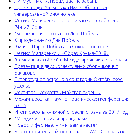
Литклуб: "Меня, прошу вас, не забыть"
Презентация Альманаха №2 в Областной
универсальной библиотеке
Феликс Маляренко на фестивале детской книги
"Читай, Сочи!"
"Безымянная высота" ко Дню Победы
К празднованию Дня Победы
9 мая в Парке Победы на Соколовой горе
Феликс Маляренко и «Образ Крыма-2018»
"Семейный альбом" в Международный день семьи
Презентация двух коллективных сборников в г.
Балаково
Литературная встреча в санатории Октябрьское
ущелье
Фестиваль искусств «Майская сирень»
Международная научно-практическая конференция
в СГУ
Итоги работы книжной отрасли страны за 2017 год
"Между чувствами и принципами"
Новости фестиваля «Читаем вместе»
Благотворительный фестиваль СГАУ "От сердца к