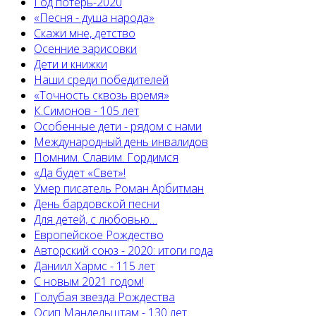
Год потерь-2020
«Песня - душа народа»
Скажи мне, детство
Осенние зарисовки
Дети и книжки
Наши среди победителей
«Точность сквозь время»
К.Симонов - 105 лет
Особенные дети - рядом с нами
Международный день инвалидов
Помним. Славим. Гордимся
«Да будет «Свет»!
Умер писатель Роман Арбитман
День бардовской песни
Для детей, с любовью…
Европейскоe Рождество
Авторский союз - 2020: итоги года
Даниил Хармс - 115 лет
С новым 2021 годом!
Голубая звезда Рождества
Осип Мандельштам - 130 лет