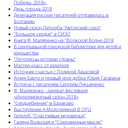
Победы- 2018».
День города-2018
Делегация русских писателей отправилась в
Болгарию
Новый сезон Литклуба "Авторский союз"
"Большое сердце" в СИЗО
Книга Ф. Маляренко на "Волжской Волне-2018
В Центральной городской библиотеке для детей и
юношества
"Летописцы истории страны"
Мастер-класс от издателя
Источник счастья с Полиной Дашковой
Агния Барто и первый урок добра Юрия Гагарина
Встреча с писателем Сергеем Лукъяненко
Ф. Маляренко - лауреат фестиваля
«Интеллигентный сезон-2018»
"Сердцебиение" в Балаково
Выступление А.Молотилиной В ОРЦ
Литклуб: "Счастливые мгновенья"
Галина Вольская и "Сокровенные мысли"