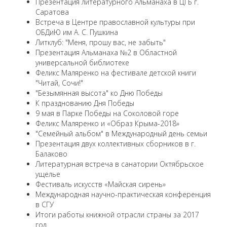
Презентация литературного Альманаха в ЦГБ г.
Саратова
Встреча в Центре православной культуры при
ОБДиЮ им А. С. Пушкина
Литклуб: "Меня, прошу вас, не забыть"
Презентация Альманаха №2 в Областной
универсальной библиотеке
Феликс Маляренко на фестивале детской книги
"Читай, Сочи!"
"Безымянная высота" ко Дню Победы
К празднованию Дня Победы
9 мая в Парке Победы на Соколовой горе
Феликс Маляренко и «Образ Крыма-2018»
"Семейный альбом" в Международный день семьи
Презентация двух коллективных сборников в г.
Балаково
Литературная встреча в санатории Октябрьское
ущелье
Фестиваль искусств «Майская сирень»
Международная научно-практическая конференция
в СГУ
Итоги работы книжной отрасли страны за 2017
год