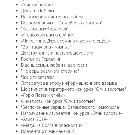
«Живи и помни»
Диктант Победы
Не померкнет летопись побед
Воспоминания из "Семейного альбома"
"Кассилевский квартал"
«Я расскажу вам о войне»
«Чиполлино, Джельсомино и кое-что ещё…»
"Вот такая она - жизнь..."
Детству, книге и наступившему лету
Гостья из Германии
В день семьи, любви и верности
"Не верь разлукам, старина"
Час с писателем
Литература в эпоху информационного взрыва
Шорт-лист литературного конкурса "Огни золотые"
«Горю Поэзии огнём»
Финалисты конкурса "Огни золотые"
"Беспокойные сердца" балаковского комсомола
Награждение лауреатов конкурса «Огни золотые»
«Алиса-2019»
«Матушка Волга в опасности!»
Презентация Альманаха 3