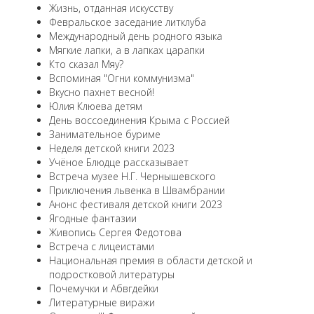
Жизнь, отданная искусству
Февральское заседание литклуба
Международный день родного языка
Мягкие лапки, а в лапках царапки
Кто сказал Мяу?
Вспоминая "Огни коммунизма"
Вкусно пахнет весной!
Юлия Клюева детям
День воссоединения Крыма с Россией
Занимательное буриме
Неделя детской книги 2023
Учёное Блюдце рассказывает
Встреча музее Н.Г. Чернышевского
Приключения львенка в Швамбрании
Анонс фестиваля детской книги 2023
Ягодные фантазии
Живопись Сергея Федотова
Встреча с лицеистами
Национальная премия в области детской и
подростковой литературы
Почемучки и Абвгдейки
Литературные виражи