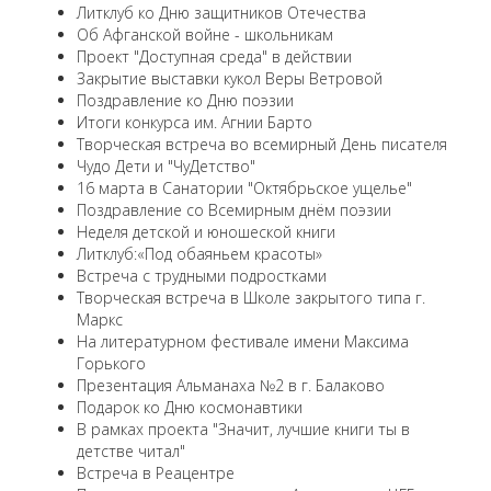
Литклуб ко Дню защитников Отечества
Об Афганской войне - школьникам
Проект "Доступная среда" в действии
Закрытие выставки кукол Веры Ветровой
Поздравление ко Дню поэзии
Итоги конкурса им. Агнии Барто
Творческая встреча во всемирный День писателя
Чудо Дети и "ЧуДетство"
16 марта в Санатории "Октябрьское ущелье"
Поздравление со Всемирным днём поэзии
Неделя детской и юношеской книги
Литклуб:«Под обаяньем красоты»
Встреча с трудными подростками
Творческая встреча в Школе закрытого типа г.
Маркс
На литературном фестивале имени Максима
Горького
Презентация Альманаха №2 в г. Балаково
Подарок ко Дню космонавтики
В рамках проекта "Значит, лучшие книги ты в
детстве читал"
Встреча в Реацентре