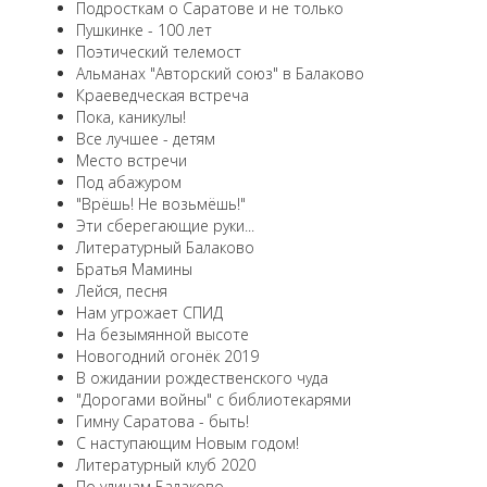
Подросткам о Саратове и не только
Пушкинке - 100 лет
Поэтический телемост
Альманах "Авторский союз" в Балаково
Краеведческая встреча
Пока, каникулы!
Все лучшее - детям
Место встречи
Под абажуром
"Врёшь! Не возьмёшь!"
Эти сберегающие руки...
Литературный Балаково
Братья Мамины
Лейся, песня
Нам угрожает СПИД
На безымянной высоте
Новогодний огонёк 2019
В ожидании рождественского чуда
"Дорогами войны" с библиотекарями
Гимну Саратова - быть!
С наступающим Новым годом!
Литературный клуб 2020
По улицам Балаково