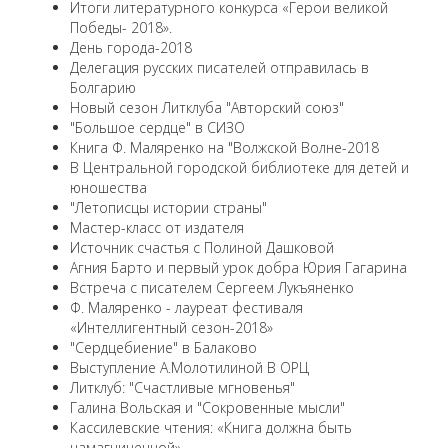
Итоги литературного конкурса «Герои великой
Победы- 2018».
День города-2018
Делегация русских писателей отправилась в
Болгарию
Новый сезон Литклуба "Авторский союз"
"Большое сердце" в СИЗО
Книга Ф. Маляренко на "Волжской Волне-2018
В Центральной городской библиотеке для детей и
юношества
"Летописцы истории страны"
Мастер-класс от издателя
Источник счастья с Полиной Дашковой
Агния Барто и первый урок добра Юрия Гагарина
Встреча с писателем Сергеем Лукъяненко
Ф. Маляренко - лауреат фестиваля
«Интеллигентный сезон-2018»
"Сердцебиение" в Балаково
Выступление А.Молотилиной В ОРЦ
Литклуб: "Счастливые мгновенья"
Галина Вольская и "Сокровенные мысли"
Кассилевские чтения: «Книга должна быть
намагниченной».