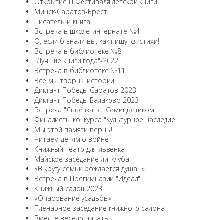
Открытие III Фестиваля детской книги
Минск-Саратов-Брест
Писатель и книга
Встреча в школе-интернате №4
О, если б знали вы, как пишутся стихи!
Встреча в библиотеке №8
"Лучшие книги года"-2022
Встреча в библиотеке №11
Все мы творцы истории…
Диктант Победы Саратов 2023
Диктант Победы Балаково 2023
Встреча "Львёнка" с "Семицветиком"
Финалисты конкурса "Культурное наследие"
Мы этой памяти верны!
Читаем детям о войне
Книжный театр для львенка
Майское заседание литклуба
«В кругу семьи рождается душа…»
Встреча в Прогимназии "Идеал"
Книжный салон 2023
«Очарование усадьбы»
Пленарное заседание книжного салона
Вместе весело читать!