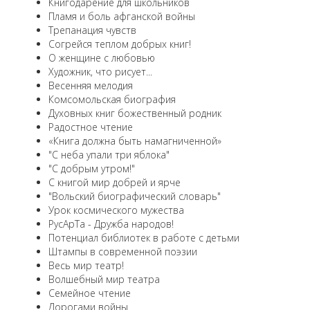
Книгодарение для школьников
Пламя и боль афганской войны
Трепанация чувств
Согрейся теплом добрых книг!
О женщине с любовью
Художник, что рисует...
Весенняя мелодия
Комсомольская биография
Духовных книг божественный родник
Радостное чтение
«Книга должна быть намагниченной»
"С неба упали три яблока"
"С добрым утром!"
С книгой мир добрей и ярче
"Вольский биографический словарь"
Урок космического мужества
РусАрТа - Дружба народов!
Потенциал библиотек в работе с детьми
Штампы в современной поэзии
Весь мир театр!
Волшебный мир театра
Семейное чтение
Дорогами войны