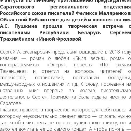
9 августа
по личному приглашению председателя
Саратовского регионального отделения
Российского союза писателей Феликса Маляренко в
Областной библиотеке для детей и юношества им.
А.С. Пушкина прошла творческая встреча с
писателями Республики Беларусь Сергеем
Трахимёнком
и
Инной Фроловой
.
Сергей Александрович представил вышедшие в 2018 году
издания — роман о любви «Была весна», роман о
контрразведчиках «Опер
а
», повесть «По следам
Таманцева», и ответил на вопросы читателей о
творчестве, патриотизме, воспитании молодежи,
международных отношениях и т.д. К слову, последняя из
названных книг впервые за долгую писательскую
деятельность Сергея Трахимёнка была издана именно в
Саратове.
Главное правило в творчестве, которое для себя вывел и
которому неукоснительно следует автор — «писать нужно
так, чтобы читатель не просто купил твою книжку, но и
захотел дочитать ее до самого конца». А чтобы понять —