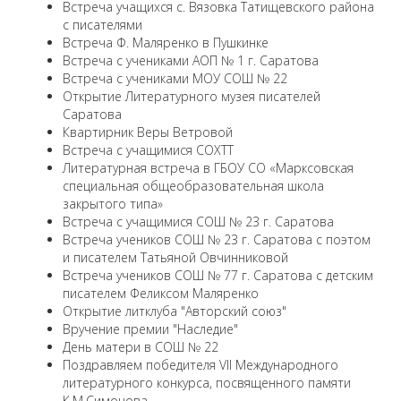
Встреча учащихся с. Вязовка Татищевского района
с писателями
Встреча Ф. Маляренко в Пушкинке
Встреча с учениками АОП № 1 г. Саратова
Встреча с учениками МОУ СОШ № 22
Открытие Литературного музея писателей
Саратова
Квартирник Веры Ветровой
Встреча с учащимися СОХТТ
Литературная встреча в ГБОУ СО «Марксовская
специальная общеобразовательная школа
закрытого типа»
Встреча с учащимися СОШ № 23 г. Саратова
Встреча учеников СОШ № 23 г. Саратова с поэтом
и писателем Татьяной Овчинниковой
Встреча учеников СОШ № 77 г. Саратова с детским
писателем Феликсом Маляренко
Открытие литклуба "Авторский союз"
Вручение премии "Наследие"
День матери в СОШ № 22
Поздравляем победителя VII Международного
литературного конкурса, посвященного памяти
К.М.Симонова