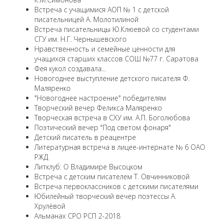
Встреча с учащимися АОП № 1 с детской
писательницей А. Молотилиной
Встреча писательницы Ю.Клюевой со студентами
СГУ им. Н.Г. Чернышевского
Нравственность и семейные ценности для
учащихся старших классов СОШ №77 г. Саратова
Фея кукол создавала...
Новогоднее выступление детского писателя Ф.
Маляренко
"Новогоднее настроение" победителям
Творческий вечер Феликса Маляренко
Творческая встреча в СХУ им. А.П. Боголюбова
Поэтический вечер "Под светом фонаря"
Детский писатель в реацентре
Литературная встреча в лицее-интернате № 6 ОАО
РЖД
Литклуб: О Владимире Высоцком
Встреча с детским писателем Т. Овчинниковой
Встреча первоклассников с детскими писателями
Юбилейный творческий вечер поэтессы А.
Хрулёвой
Альманах СРО РСП 2-2018