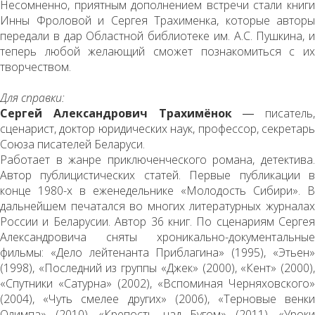
Несомненно, приятным дополнением встречи стали книги
Инны Фроловой и Сергея Трахименка, которые авторы
передали в дар Областной библиотеке им. А.С. Пушкина, и
теперь любой желающий сможет познакомиться с их
творчеством.
Для справки:
Сергей Александрович Трахимёнок
― писатель,
сценарист, доктор юридических наук, профессор, секретарь
Союза писателей Беларуси.
Работает в жанре приключенческого романа, детектива.
Автор публицистических статей. Первые публикации в
конце 1980-х в еженедельнике «Молодость Сибири». В
дальнейшем печатался во многих литературных журналах
России и Беларусии. Автор 36 книг. По сценариям Сергея
Александровича сняты хроникально-документальные
фильмы: «Дело лейтенанта Приблагина» (1995), «Этьен»
(1998), «Последний из группы «Джек» (2000), «Кент» (2000),
«Спутники «Сатурна» (2002), «Вспоминая Черняховского»
(2004), «Чуть смелее других» (2006), «Терновые венки
Олимпа» (2010), «Крепость над Бугом» (2011), «Уроки