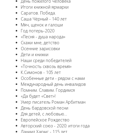
День пожилого человека
Итоги книжной ярмарки
Саратов. Победа.
Саша Чёрный - 140 лет
Мяч, щенок и галоши
Год потерь-2020
«Песня - душа народа»
Скажи мне, детство
Осенние зарисовки
Дети и книжки
Наши среди победителей
«Точность сквозь время»
К.Симонов - 105 лет
Особенные дети - рядом с нами
Международный день инвалидов
Помним. Славим. Гордимся
«Да будет «Свет»!
Умер писатель Роман Арбитман
День бардовской песни
Для детей, с любовью…
Европейскоe Рождество
Авторский союз - 2020: итоги года
Даниил Хармс - 115 лет