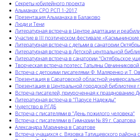
Секреты юбилейного проекта
Альманах СРО РСП 1-2017
Презентация Альманаха в Балаково
Люди и Тени
Литературная встреча в Центре адаптации и реабил
Участие в III поэтическом фестивале «Касмынинские
Литературная встреча с детьми в санатории Октябр
Литературная встреча в Детской центральной библио
Литературная встреча в санатории "Октябрьское ущ
Творческая встреча поэтесс Татьяны Овчинниковой
Встреча с детскими писателями Ф. Маляренко и Т. 
Презентация в Саратовской областной универсальн
Презентация в Центральной городской библиотеке г
Встреча писателей, приуроченная к празднованию Д
Литературная встреча в "Парусе Надежды"
Чудетство в РГДБ
Встреча с писателями в "День пожилого человека"
Встреча с писателями в Гимназии № 89 г. Саратова
Александра Маринина в Саратове
Встреча учащихся с. Вязовка Татищевского района 