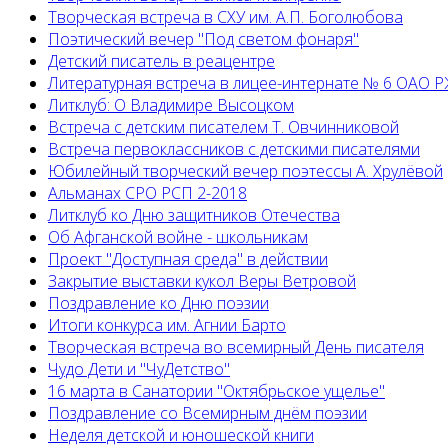
Творческая встреча в СХУ им. А.П. Боголюбова
Поэтический вечер "Под светом фонаря"
Детский писатель в реацентре
Литературная встреча в лицее-интернате № 6 ОАО 
Литклуб: О Владимире Высоцком
Встреча с детским писателем Т. Овчинниковой
Встреча первоклассников с детскими писателями
Юбилейный творческий вечер поэтессы А. Хрулёвой
Альманах СРО РСП 2-2018
Литклуб ко Дню защитников Отечества
Об Афганской войне - школьникам
Проект "Доступная среда" в действии
Закрытие выставки кукол Веры Ветровой
Поздравление ко Дню поэзии
Итоги конкурса им. Агнии Барто
Творческая встреча во всемирный День писателя
Чудо Дети и "ЧуДетство"
16 марта в Санатории "Октябрьское ущелье"
Поздравление со Всемирным днём поэзии
Неделя детской и юношеской книги