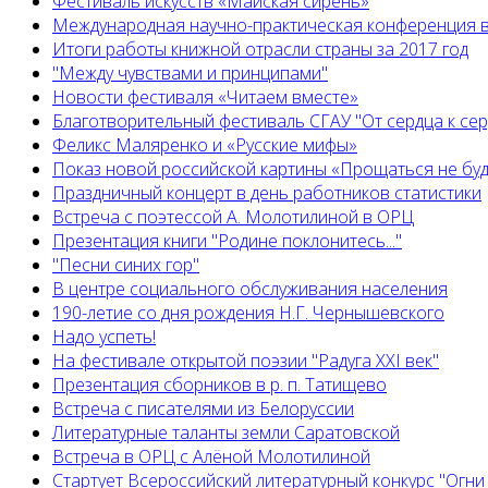
Фестиваль искусств «Майская сирень»
Международная научно-практическая конференция в
Итоги работы книжной отрасли страны за 2017 год
"Между чувствами и принципами"
Новости фестиваля «Читаем вместе»
Благотворительный фестиваль СГАУ "От сердца к сер
Феликс Маляренко и «Русские мифы»
Показ новой российской картины «Прощаться не бу
Праздничный концерт в день работников статистики
Встреча с поэтессой А. Молотилиной в ОРЦ
Презентация книги "Родине поклонитесь..."
"Песни синих гор"
В центре социального обслуживания населения
190-летие со дня рождения Н.Г. Чернышевского
Надо успеть!
На фестивале открытой поэзии "Радуга XXI век"
Презентация сборников в р. п. Татищево
Встреча с писателями из Белоруссии
Литературные таланты земли Саратовской
Встреча в ОРЦ с Алёной Молотилиной
Cтартует Всероссийский литературный конкурс "Огни