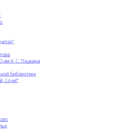
с
го
 читал"
атова
 им А. С. Пушкина
ьной библиотеке
, Сочи!"
ково
лье