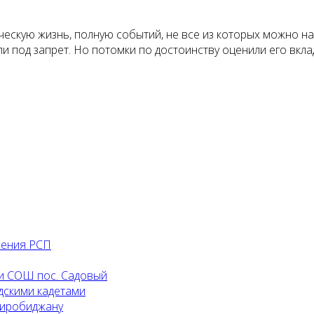
ческую жизнь, полную событий, не все из которых можно н
али под запрет. Но потомки по достоинству оценили его вкл
ления РСП
и СОШ пос. Садовый
дскими кадетами
Биробиджану