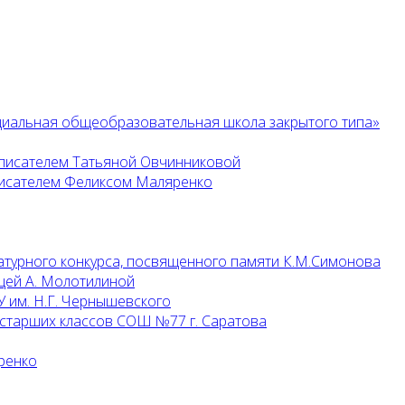
циальная общеобразовательная школа закрытого типа»
 писателем Татьяной Овчинниковой
 писателем Феликсом Маляренко
атурного конкурса, посвященного памяти К.М.Симонова
цей А. Молотилиной
 им. Н.Г. Чернышевского
 старших классов СОШ №77 г. Саратова
ренко