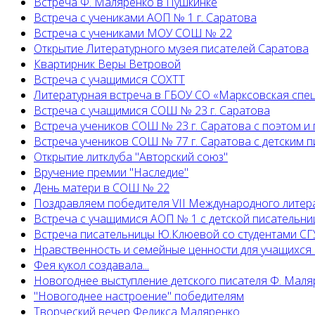
Встреча Ф. Маляренко в Пушкинке
Встреча с учениками АОП № 1 г. Саратова
Встреча с учениками МОУ СОШ № 22
Открытие Литературного музея писателей Саратова
Квартирник Веры Ветровой
Встреча с учащимися СОХТТ
Литературная встреча в ГБОУ СО «Марксовская спе
Встреча с учащимися СОШ № 23 г. Саратова
Встреча учеников СОШ № 23 г. Саратова с поэтом и
Встреча учеников СОШ № 77 г. Саратова с детским
Открытие литклуба "Авторский союз"
Вручение премии "Наследие"
День матери в СОШ № 22
Поздравляем победителя VII Международного литер
Встреча с учащимися АОП № 1 с детской писательни
Встреча писательницы Ю.Клюевой со студентами СГУ
Нравственность и семейные ценности для учащихся
Фея кукол создавала...
Новогоднее выступление детского писателя Ф. Маля
"Новогоднее настроение" победителям
Творческий вечер Феликса Маляренко