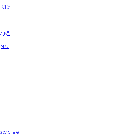
 СГУ
дцу".
дем»
 золотые"