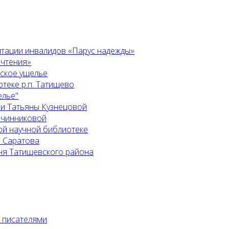
итации инвалидов «Парус надежды»
 чтения»
ьское ущелье
теке р.п. Татищево
елье"
 и Татьяны Кузнецовой
Овчинниковой
ой научной библиотеке
. Саратова
ня Татищевского района
с писателями