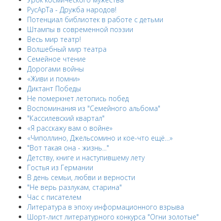
РусАрТа - Дружба народов!
Потенциал библиотек в работе с детьми
Штампы в современной поэзии
Весь мир театр!
Волшебный мир театра
Семейное чтение
Дорогами войны
«Живи и помни»
Диктант Победы
Не померкнет летопись побед
Воспоминания из "Семейного альбома"
"Кассилевский квартал"
«Я расскажу вам о войне»
«Чиполлино, Джельсомино и кое-что ещё…»
"Вот такая она - жизнь..."
Детству, книге и наступившему лету
Гостья из Германии
В день семьи, любви и верности
"Не верь разлукам, старина"
Час с писателем
Литература в эпоху информационного взрыва
Шорт-лист литературного конкурса "Огни золотые"