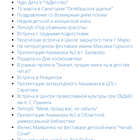
Чудо Дети и "ЧуДетство"
16 марта в Санатории "Октябрьское ущелье"
Поздравление со Всемирным днём поэзии
Неделя детской и юношеской книги
Литклуб:«Под обаяньем красоты»
Встреча с трудными подростками
Творческая встреча в Школе закрытого типа г. Маркс
На литературном фестивале имени Максима Горького
Презентация Альманаха №2 в г. Балаково
Подарок ко Дню космонавтики
В рамках проекта "Значит, лучшие книги ты в детстве
читал"
Встреча в Реацентре
Презентация литературного Альманаха в ЦГБ г.
Саратова
Встреча в Центре православной культуры при ОБДиЮ
им А. С. Пушкина
Литклуб: "Меня, прошу вас, не забыть"
Презентация Альманаха №2 в Областной
универсальной библиотеке
Феликс Маляренко на фестивале детской книги "Читай,
Сочи!"
"Безымянная высота" ко Дню Победы