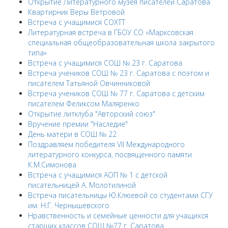
Открытие Литературного музея писателей Саратова
Квартирник Веры Ветровой
Встреча с учащимися СОХТТ
Литературная встреча в ГБОУ СО «Марксовская
специальная общеобразовательная школа закрытого
типа»
Встреча с учащимися СОШ № 23 г. Саратова
Встреча учеников СОШ № 23 г. Саратова с поэтом и
писателем Татьяной Овчинниковой
Встреча учеников СОШ № 77 г. Саратова с детским
писателем Феликсом Маляренко
Открытие литклуба "Авторский союз"
Вручение премии "Наследие"
День матери в СОШ № 22
Поздравляем победителя VII Международного
литературного конкурса, посвященного памяти
К.М.Симонова
Встреча с учащимися АОП № 1 с детской
писательницей А. Молотилиной
Встреча писательницы Ю.Клюевой со студентами СГУ
им. Н.Г. Чернышевского
Нравственность и семейные ценности для учащихся
старших классов СОШ №77 г. Саратова