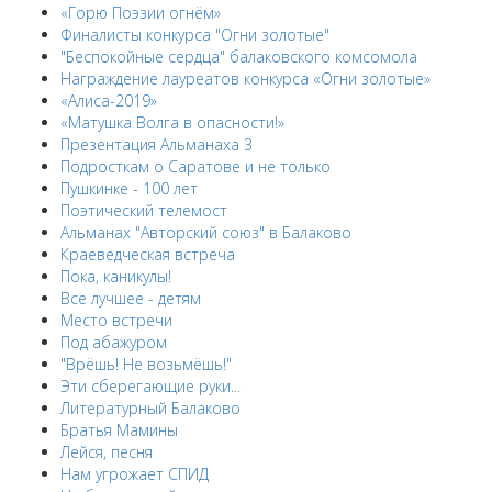
«Горю Поэзии огнём»
Финалисты конкурса "Огни золотые"
"Беспокойные сердца" балаковского комсомола
Награждение лауреатов конкурса «Огни золотые»
«Алиса-2019»
«Матушка Волга в опасности!»
Презентация Альманаха 3
Подросткам о Саратове и не только
Пушкинке - 100 лет
Поэтический телемост
Альманах "Авторский союз" в Балаково
Краеведческая встреча
Пока, каникулы!
Все лучшее - детям
Место встречи
Под абажуром
"Врёшь! Не возьмёшь!"
Эти сберегающие руки...
Литературный Балаково
Братья Мамины
Лейся, песня
Нам угрожает СПИД