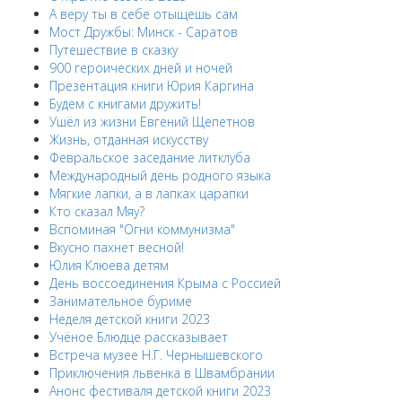
А веру ты в себе отыщешь сам
Мост Дружбы: Минск - Саратов
Путешествие в сказку
900 героических дней и ночей
Презентация книги Юрия Каргина
Будем с книгами дружить!
Ушёл из жизни Евгений Щепетнов
Жизнь, отданная искусству
Февральское заседание литклуба
Международный день родного языка
Мягкие лапки, а в лапках царапки
Кто сказал Мяу?
Вспоминая "Огни коммунизма"
Вкусно пахнет весной!
Юлия Клюева детям
День воссоединения Крыма с Россией
Занимательное буриме
Неделя детской книги 2023
Учёное Блюдце рассказывает
Встреча музее Н.Г. Чернышевского
Приключения львенка в Швамбрании
Анонс фестиваля детской книги 2023