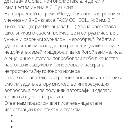
детства» в Областной библиотеке для детей и
юношества имени А.С. Пушкина.
На творческой встрече «Чердобрячное настроение» с
учениками 3 «Б» класса ГАОУ СО "СОШ №2 им. В.П.
Тихонова" (кл.рук.Ненашева Е. Г.) Алёна рассказала
школьникам о своем творчестве и сотрудничестве с
умным и озорным журналом "Чердобряк". Ребята с
удовольствием разгадывали рифмы, изучали ползуче-
чешуйчатых змей и ящерок, и даже йогой занимались.
А еще юные читатели попробовали себя в качестве
настоящих сыщиков и попробовали раскрыть
непростую тайну грибного номера.
После познавательно-игровой программы школьники
смогли задать автору множество интересующих
вопросов, а после получили автографы и сделали
коллективную фотографию.
Ответным подарком для писательницы стали
иллюстрации к её стихам и сказкам.