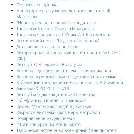
Фея кукол создавала...
Новогоднее выступление детского писателя Ф.
Маляренко
"Новогоднее настроение" победителям
Творческий вечер Феликса Маляренко
Творческая встреча в СХУ им. А.П. Боголюбова
Поэтический вечер "Под светом фонаря"
Детский писатель в реацентре
Литературная встреча в лицее-интернате № 6 ОАО
РЖД
Литклуб: О Владимире Высоцком
Встреча с детским писателем Т. Овчинниковой
Встреча первоклассников с детскими писателями
Юбилейный творческий вечер поэтессы А. Хрулёвой
Альманах СРО РСП 2-2018
Литклуб ко Дню защитников Отечества
Об Афганской войне - школьникам
Проект "Доступная среда" в действии
Закрытие выставки кукол Веры Ветровой
Поздравление ко Дню поэзии
Итоги конкурса им. Агнии Барто
Творческая встреча во всемирный День писателя