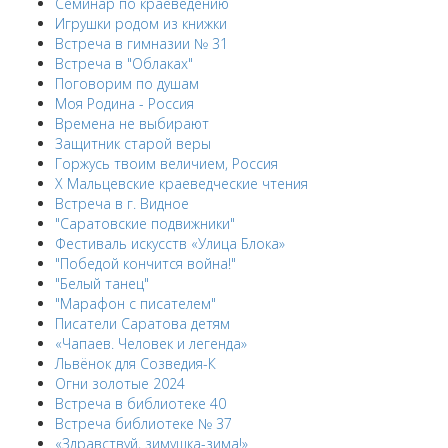
Семинар по краеведению
Игрушки родом из книжки
Встреча в гимназии № 31
Встреча в "Облаках"
Поговорим по душам
Моя Родина - Россия
Времена не выбирают
Защитник старой веры
Горжусь твоим величием, Россия
X Мальцевские краеведческие чтения
Встреча в г. Видное
"Саратовские подвижники"
Фестиваль искусств «Улица Блока»
"Победой кончится война!"
"Белый танец"
"Марафон с писателем"
Писатели Саратова детям
«Чапаев. Человек и легенда»
Львёнок для Созведия-К
Огни золотые 2024
Встреча в библиотеке 40
Встреча библиотеке № 37
«Здравствуй, зимушка-зима!»