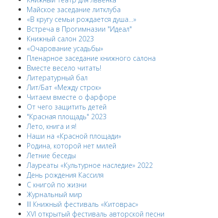
Майское заседание литклуба
«В кругу семьи рождается душа…»
Встреча в Прогимназии "Идеал"
Книжный салон 2023
«Очарование усадьбы»
Пленарное заседание книжного салона
Вместе весело читать!
Литературный бал
Лит/Бат «Между строк»
Читаем вместе о фарфоре
От чего защитить детей
"Красная площадь" 2023
Лето, книга и я!
Наши на «Красной площади»
Родина, которой нет милей
Летние беседы
Лауреаты «Культурное наследие» 2022
День рождения Кассиля
С книгой по жизни
Журнальный мир
III Книжный фестиваль «Китоврас»
ХVI открытый фестиваль авторской песни