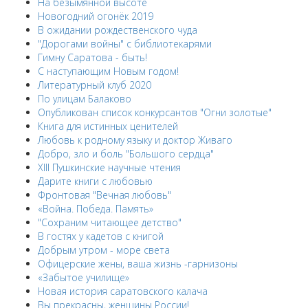
На безымянной высоте
Новогодний огонёк 2019
В ожидании рождественского чуда
"Дорогами войны" с библиотекарями
Гимну Саратова - быть!
С наступающим Новым годом!
Литературный клуб 2020
По улицам Балаково
Опубликован список конкурсантов "Огни золотые"
Книга для истинных ценителей
Любовь к родному языку и доктор Живаго
Добро, зло и боль "Большого сердца"
XIII Пушкинские научные чтения
Дарите книги с любовью
Фронтовая "Вечная любовь"
«Война. Победа. Память»
"Сохраним читающее детство"
В гостях у кадетов с книгой
Добрым утром - море света
Офицерские жены, ваша жизнь -гарнизоны
«Забытое училище»
Новая история саратовского калача
Вы прекрасны, женщины России!