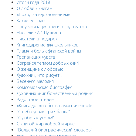
Итоги года 2018
О любви к книгам
«Поход за вдохновением»
Какие ее годы
Популяризация книги в Год театра
Наследие А.С.Пушкина
Писатели в подарок
Книгодарение для школьников
Пламя и боль афганской войны
Трепанация чувств
Согрейся теплом добрых книг!
О женщине с любовью
Художник, что рисует...
Весенняя мелодия
Комсомольская биография
Духовных книг божественный родник
Радостное чтение
«Книга должна быть намагниченной»
"С неба упали три яблока"
"С добрым утром!"
С книгой мир добрей и ярче
"Вольский биографический словарь"
Урок космического мужества