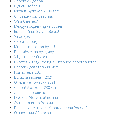
Дорогами добра
С днем Победы!
Михаил Булгаков - 130 лет
С праздником детства!
"Жил-был пёс"
Международный день друзей
Была война, была Победа!
У нас дома
Синяя тетрадь
Мы знали - город будет!
Возьмёмся за руки, друзья!
X Цветаевский костер
Писатель и единое гуманитарное пространство
Сергей Довлатов - 80 лет
Год потерь-2021
Волжская волна – 2021
Открытие ярмарки 2021
Сергей Аксаков - 230 лет
Две волны сошлись
Глубина "Волжской волны"
Лучшая книга о России
Презентация книги "Керамическая Россия"
О введении QR-кодов