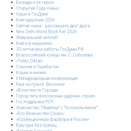
Блокада и её герои
Открытие Года семьи
Наши в ГосДуме
Книгодарение 2024
Святая наука - расслышать друг друга
New Delhi World Book Fair 2024
Февральский литклуб
Книга в наушниках
30-летначала работы ГосДумы РФ
Всероссийский конкур им. С. Соболева
«Tolles Diktat»
Стихоня и Ошибастик
Кошки и книжки
II Международная конференция
Рука на пульсе. Весеннее
«В контексте Города»
Город пяти всесоюзных ударных строек
Гос.поддержка РСП
Знакомство "Львёнка" с "Колокольчиком"
«Его Величество Слово»
«Коллекционеры фарфора в России»
Культура без границ
История Балаково