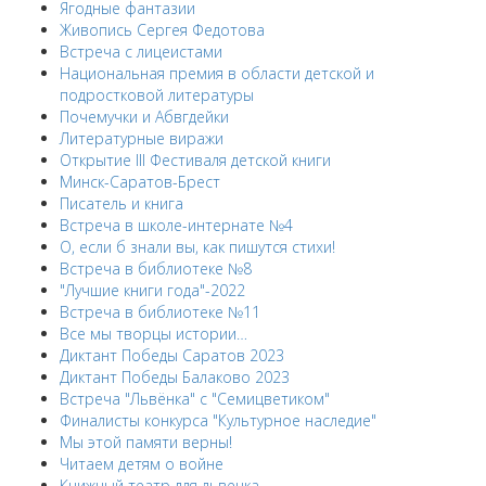
Ягодные фантазии
Живопись Сергея Федотова
Встреча с лицеистами
Национальная премия в области детской и
подростковой литературы
Почемучки и Абвгдейки
Литературные виражи
Открытие III Фестиваля детской книги
Минск-Саратов-Брест
Писатель и книга
Встреча в школе-интернате №4
О, если б знали вы, как пишутся стихи!
Встреча в библиотеке №8
"Лучшие книги года"-2022
Встреча в библиотеке №11
Все мы творцы истории…
Диктант Победы Саратов 2023
Диктант Победы Балаково 2023
Встреча "Львёнка" с "Семицветиком"
Финалисты конкурса "Культурное наследие"
Мы этой памяти верны!
Читаем детям о войне
Книжный театр для львенка