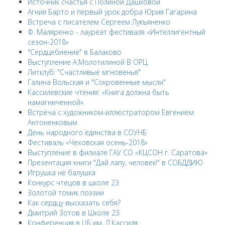
Источник счастья с Полиной Дашковой
Агния Барто и первый урок добра Юрия Гагарина
Встреча с писателем Сергеем Лукъяненко
Ф. Маляренко - лауреат фестиваля «Интеллигентный
сезон-2018»
"Сердцебиение" в Балаково
Выступление А.Молотилиной В ОРЦ
Литклуб: "Счастливые мгновенья"
Галина Вольская и "Сокровенные мысли"
Кассилевские чтения: «Книга должна быть
намагниченной».
Встреча с художником-иллюстратором Евгением
Антоненковым
День народного единства в СОУНБ
Фестиваль «Чеховская осень-2018»
Выступление в филиале ГАУ СО «КЦСОН г. Саратова»
Презентация книги "Дай лапу, человек!" в СОБДДИЮ
Игрушка не балушка
Конкурс чтецов в школе 23
Золотой томик поэзии
Как сердцу высказать себя?
Дмитрий Зотов в Школе 23
Конференция в ЦБ им. Л.Кассиля