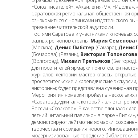
В рамках трёхдневной программы состоится в
«Союз писателей», «Аквилегия-М», «Идолга», «
Саратовская региональная общественная орг
ознакомиться с новинками издательского рын
признание читательской аудитории.
Гостями Саратова и участниками ключевых с
разных регионов страны:
Мария Семенова
(
(Москва),
Денис Либстер
(Самара),
Денис 
(Бочарова) (Рязань),
Виктория Топоногова
(Волгоград),
Михаил Третьяков
(Белгород).
Для посетителей ярмарки приготовлен настоя
журналов, лектории, мастер-классы, открытые 
просветительские и краеведческие экскурсии,
викторины; будет представлена сувенирная п
Мероприятия ярмарки пройдут в нескольких л
«Саратов Диджитал», который является рег
России «Сколково». В качестве площадок для
летний читальный павильон в парке «Липки», 
демонстрируют лейтмотив ярмарки: сохранен
творчества и созидания нового. Инновацион
модернизированные городские библиотеки, па