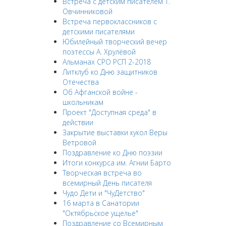
Встреча с детским писателем Т.
Овчинниковой
Встреча первоклассников с
детскими писателями
Юбилейный творческий вечер
поэтессы А. Хрулёвой
Альманах СРО РСП 2-2018
Литклуб ко Дню защитников
Отечества
Об Афганской войне -
школьникам
Проект "Доступная среда" в
действии
Закрытие выставки кукол Веры
Ветровой
Поздравление ко Дню поэзии
Итоги конкурса им. Агнии Барто
Творческая встреча во
всемирный День писателя
Чудо Дети и "ЧуДетство"
16 марта в Санатории
"Октябрьское ущелье"
Поздравление со Всемирным