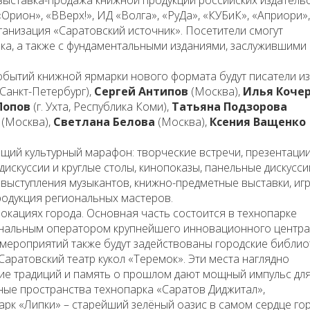
ыставка-продажа книжной продукции российских издательс
Орион», «ВВерх!», ИД «Волга», «РуДа», «КУБиК», «Априори»,
анизация «Саратовский источник». Посетители смогут
ка, а также с фундаментальными изданиями, заслужившими
обытий книжной ярмарки нового формата будут писатели из
Санкт-Петербург),
Сергей Антипов
(Москва),
Илья Коче
Попов
(г. Ухта, Республика Коми),
Татьяна Подзорова
(Москва),
Светлана Белова
(Москва),
Ксения Ващенко
щий культурный марафон: творческие встречи, презентации
дискуссии и круглые столы, кинопоказы, панельные дискусси
 выступления музыкантов, книжно-предметные выставки, иг
родукция региональных мастеров.
окациях города. Основная часть состоится в технопарке
иональным оператором крупнейшего инновационного центра
 мероприятий также будут задействованы городские библио
Саратовский театр кукол «Теремок». Эти места наглядно
ие традиций и память о прошлом дают мощный импульс дл
ные пространства технопарка «Саратов Диджитал»,
рк «Липки» – старейший зелёный оазис в самом сердце гор