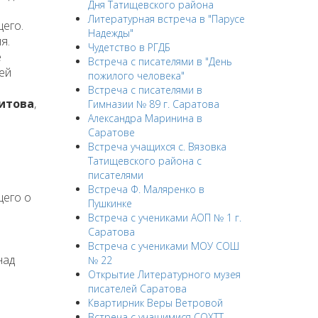
Дня Татищевского района
Литературная встреча в "Парусе
щего.
Надежды"
я.
Чудетство в РГДБ
ё
Встреча с писателями в "День
ей
пожилого человека"
Встреча с писателями в
итова
,
Гимназии № 89 г. Саратова
Александра Маринина в
Саратове
Встреча учащихся с. Вязовка
Татищевского района с
писателями
Встреча Ф. Маляренко в
щего о
Пушкинке
Встреча с учениками АОП № 1 г.
Саратова
Встреча с учениками МОУ СОШ
над
№ 22
Открытие Литературного музея
писателей Саратова
Квартирник Веры Ветровой
Встреча с учащимися СОХТТ