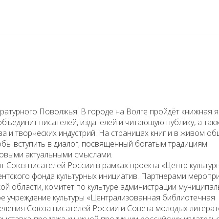
ературного Поволжья. В городе на Волге пройдёт книжная 
объединит писателей, издателей и читающую публику, а так
ва и творческих индустрий. На страницах книг и в живом о
тобы вступить в диалог, посвященный богатым традициям
новыми актуальными смыслами.
 Союз писателей России в рамках проекта «Центр культур
ентского фонда культурных инициатив. Партнерами меропр
ой области, комитет по культуре администрации муниципа
ое учреждение культуры «Централизованная библиотечная
деления Союза писателей России и Совета молодых литерат