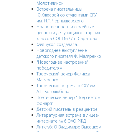
Молотилиной
Встреча писательницы
Ю.Клюевой со студентами СГУ
им. Н.Г. Чернышевского
Нравственность и семейные
ценности для учащихся старших
классов СОШ №77 г. Саратова
Фея кукол создавала...
Новогоднее выступление
детского писателя Ф. Маляренко
"Новогоднее настроение"
победителям
Творческий вечер Феликса
Маляренко
Творческая встреча в СХУ им.
А.П. Боголюбова
Поэтический вечер "Под светом
фонаря"
Детский писатель в реацентре
Литературная встреча в лицее-
интернате № 6 ОАО РЖД
Литклуб: О Владимире Высоцком