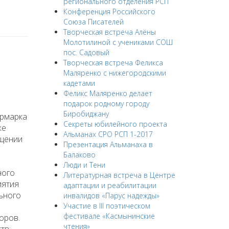
регионального отделения РСП
Конференция Российского
Союза Писателей
Творческая встреча Алёны
Молотилиной с учениками СОШ
пос. Садовый
Творческая встреча Феликса
Маляренко с нижегородскими
кадетами
Феликс Маляренко делает
подарок родному городу
Биробиджану
ярмарка
Секреты юбилейного проекта
же
Альманах СРО РСП 1-2017
бщении
Презентация Альманаха в
Балаково
Люди и Тени
ного
Литературная встреча в Центре
иятия
адаптации и реабилитации
льного
инвалидов «Парус надежды»
Участие в III поэтическом
фестивале «Касмынинские
оров.
чтения»