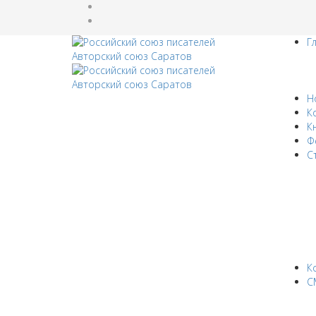
Г
Н
К
К
Ф
С
К
С