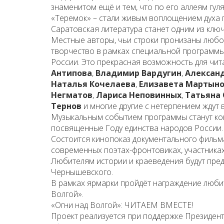
знаменитом ещё и тем, что по его аллеям гул
«Теремок» – стали живым воплощением духа г
Саратовская литература станет одним из кл
Местные авторы, чьи строки пронизаны любов
творчество в рамках специальной программы
России. Это прекрасная возможность для чита
Антипова
,
Владимир Вардугин
,
Алексан
Наталья Кочелаева
,
Елизавета Мартын
Негматов
,
Лариса Неповинных
,
Татьяна
Тернов
и многие другие с нетерпением ждут 
Музыкальным событием программы станут кон
посвященные Году единства народов России.
Состоится кинопоказ документального фильм
современных поэтах-фронтовиках, участника
Любителям истории и краеведения будут пред
Чернышевского.
В рамках ярмарки пройдёт награждение любит
Волгой».
«Огни над Волгой»: ЧИТАЕМ ВМЕСТЕ!
Проект реализуется при поддержке Президент