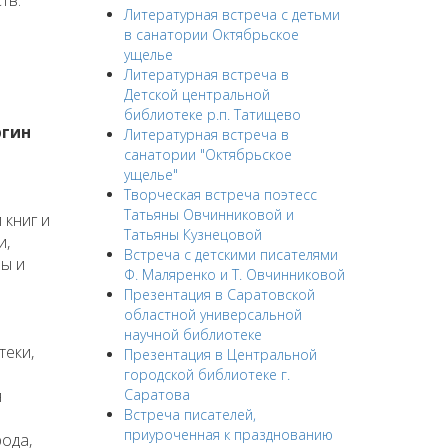
тв:
Литературная встреча с детьми
в санатории Октябрьское
ущелье
Литературная встреча в
Детской центральной
библиотеке р.п. Татищево
ргин
Литературная встреча в
санатории "Октябрьское
ущелье"
Творческая встреча поэтесс
Татьяны Овчинниковой и
 книг и
Татьяны Кузнецовой
и,
Встреча с детскими писателями
ры и
Ф. Маляренко и Т. Овчинниковой
Презентация в Саратовской
областной универсальной
научной библиотеке
теки,
Презентация в Центральной
городской библиотеке г.
я
Саратова
Встреча писателей,
приуроченная к празднованию
ода,