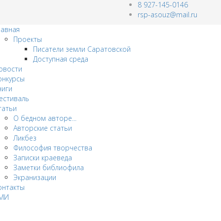
8 927-145-0146
rsp-asouz@mail.ru
лавная
Проекты
Писатели земли Саратовской
Доступная среда
овости
онкурсы
ниги
естиваль
татьи
О бедном авторе...
Авторские статьи
Ликбез
Философия творчества
Записки краеведа
Заметки библиофила
Экранизации
онтакты
МИ