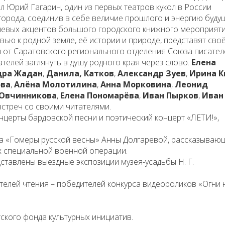
ял Юрий Гагарин, один из первых театров кукол в России
орода, соединив в себе величие прошлого и энергию буду
ючевых акцентов большого городского книжного мероприяти
ью к родной земле, её истории и природе, представят сво
 от Саратовского регионального отделения Союза писател
телей заглянуть в душу родного края через слово.
Елена
дра Жадан
,
Данила, Катков
,
Александр Зуев
,
Ирина К
ова
,
Алёна Молотилина
,
Анна Морковина
,
Леонид
 Овчинникова
,
Елена Пономарёва
,
Иван Пырков
,
Иван
встреч со своими читателями.
церты бардовской песни и поэтический концерт «ЛЕТИ!»,
а «Гомеры русской весны» Анны Долгаревой, рассказываю
х специальной военной операции.
ставлены выездные экспозиции музея-усадьбы Н. Г.
елей чтения – победителей конкурса видеороликов «Огни 
ского фонда культурных инициатив.