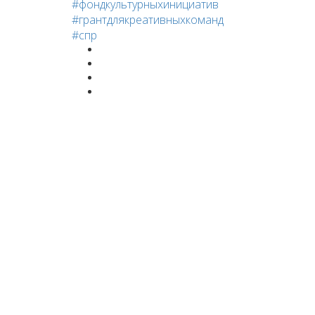
#фондкультурныхинициатив
#грантдлякреативныхкоманд
#спр