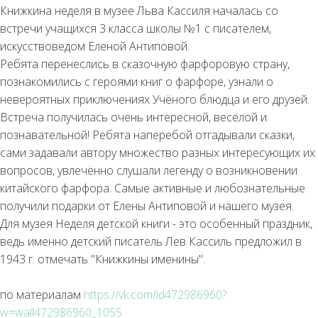
Книжкина неделя в музее Льва Кассиля началась со
встречи учащихся 3 класса школы №1 с писателем,
искусствоведом Еленой Антиповой.
Ребята перенеслись в сказочную фарфоровую страну,
познакомились с героями книг о фарфоре, узнали о
невероятных приключениях Учёного блюдца и его друзей.
Встреча получилась очень интересной, весёлой и
познавательной! Ребята наперебой отгадывали сказки,
сами задавали автору множество разных интересующих их
вопросов, увлечённо слушали легенду о возникновении
китайского фарфора. Самые активные и любознательные
получили подарки от Елены Антиповой и нашего музея.
Для музея Неделя детской книги - это особенный праздник,
ведь именно детский писатель Лев Кассиль предложил в
1943 г. отмечать "Книжкины именины".
по материалам
https://vk.com/id472986960?
w=wall472986960_1055