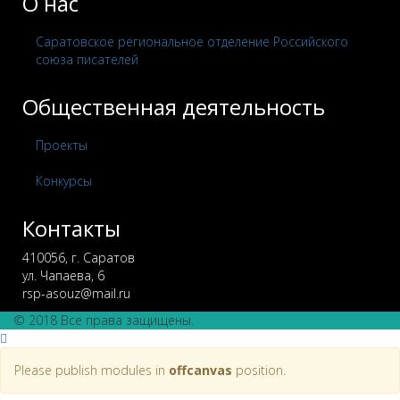
О нас
Саратовское региональное отделение Российского
союза писателей
Общественная деятельность
Проекты
Конкурсы
Контакты
410056, г. Саратов
ул. Чапаева, 6
rsp-asouz@mail.ru
© 2018 Все права защищены.
Please publish modules in
offcanvas
position.