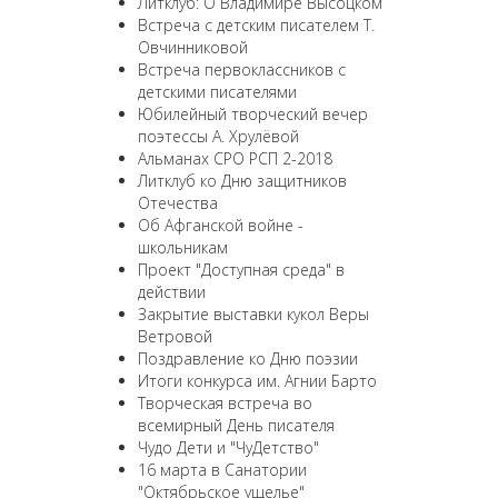
Литклуб: О Владимире Высоцком
Встреча с детским писателем Т.
Овчинниковой
Встреча первоклассников с
детскими писателями
Юбилейный творческий вечер
поэтессы А. Хрулёвой
Альманах СРО РСП 2-2018
Литклуб ко Дню защитников
Отечества
Об Афганской войне -
школьникам
Проект "Доступная среда" в
действии
Закрытие выставки кукол Веры
Ветровой
Поздравление ко Дню поэзии
Итоги конкурса им. Агнии Барто
Творческая встреча во
всемирный День писателя
Чудо Дети и "ЧуДетство"
16 марта в Санатории
"Октябрьское ущелье"