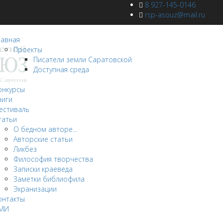
8 927-145-0146
rsp-asouz@mail.ru
лавная
Проекты
Писатели земли Саратовской
Доступная среда
овости
онкурсы
ниги
естиваль
татьи
О бедном авторе...
Авторские статьи
Ликбез
Философия творчества
Записки краеведа
Заметки библиофила
Экранизации
онтакты
МИ