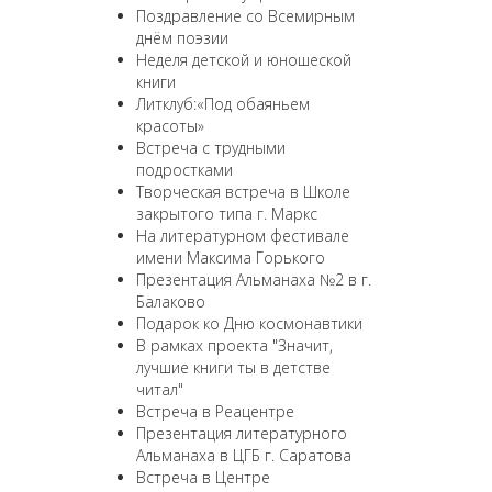
Поздравление со Всемирным
днём поэзии
Неделя детской и юношеской
книги
Литклуб:«Под обаяньем
красоты»
Встреча с трудными
подростками
Творческая встреча в Школе
закрытого типа г. Маркс
На литературном фестивале
имени Максима Горького
Презентация Альманаха №2 в г.
Балаково
Подарок ко Дню космонавтики
В рамках проекта "Значит,
лучшие книги ты в детстве
читал"
Встреча в Реацентре
Презентация литературного
Альманаха в ЦГБ г. Саратова
Встреча в Центре