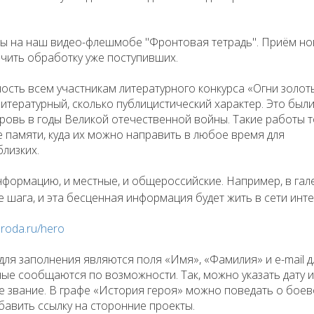
ты на наш видео-флешмобе "Фронтовая тетрадь". Приём н
чить обработку уже поступивших.
ость всем участникам литературного конкурса «Огни золот
литературный, сколько публицистический характер. Это был
 кровь в годы Великой отечественной войны. Такие работы 
е памяти, куда их можно направить в любое время для
лизких.
информацию, и местные, и общероссийские. Например, в га
е шага, и эта бесценная информация будет жить в сети инте
aroda.ru/hero
для заполнения являются поля «Имя», «Фамилия» и e-mail д
ные сообщаются по возможности. Так, можно указать дату 
ое звание. В графе «История героя» можно поведать о боев
обавить ссылку на сторонние проекты.