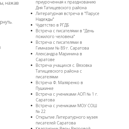
приуроченная к празднованию
ы, нажав
Дня Татищевского района
Литературная встреча в "Парусе
Надежды"
рнуть.
Чудетство в РГДБ
Встреча с писателями в "День
пожилого человека"
Встреча с писателями в
м
Гимназии № 89 г. Саратова
Александра Маринина в
Саратове
Встреча учащихся с. Вязовка
Татищевского района с
писателями
Встреча Ф. Маляренко в
Пушкинке
Встреча с учениками АОП № 1 г.
Саратова
Встреча с учениками МОУ СОШ
№ 22
Открытие Литературного музея
писателей Саратова
Квартирник Веры Ветровой