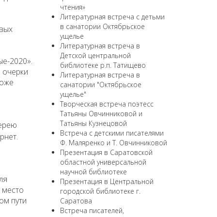
чтения»
Литературная встреча с детьми
в санатории Октябрьское
овых
ущелье
Литературная встреча в
Детской центральной
ые-2020».
библиотеке р.п. Татищево
и очерки
Литературная встреча в
тоже
санатории "Октябрьское
ущелье"
Творческая встреча поэтесс
Татьяны Овчинниковой и
Татьяны Кузнецовой
лерею
Встреча с детскими писателями
рнет.
Ф. Маляренко и Т. Овчинниковой
Презентация в Саратовской
областной универсальной
научной библиотеке
ля
Презентация в Центральной
и место
городской библиотеке г.
ом пути
Саратова
Встреча писателей,