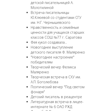
детской писательницей А.
Молотилиной
Встреча писательницы
Ю.Клюевой со студентами СГУ
им. Н.Г. Чернышевского
Нравственность и семейные
ценности для учащихся старших
классов СОШ №77 г. Саратова
Фея кукол создавала...
Новогоднее выступление
детского писателя Ф. Маляренко
"Новогоднее настроение"
победителям
Творческий вечер Феликса
Маляренко
Творческая встреча в СХУ им.
А.П. Боголюбова
Поэтический вечер "Под светом
фонаря"
Детский писатель в реацентре
Литературная встреча в лицее-
интернате № 6 ОАО РЖД