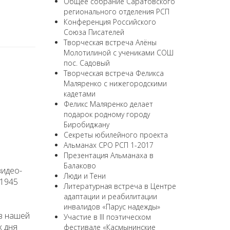
Общее собрание Саратовского
регионального отделения РСП
Конференция Российского
Союза Писателей
Творческая встреча Алёны
Молотилиной с учениками СОШ
пос. Садовый
Творческая встреча Феликса
Маляренко с нижегородскими
кадетами
Феликс Маляренко делает
подарок родному городу
Биробиджану
Секреты юбилейного проекта
Альманах СРО РСП 1-2017
Презентация Альманаха в
Балаково
видео-
Люди и Тени
-1945
Литературная встреча в Центре
адаптации и реабилитации
инвалидов «Парус надежды»
 в нашей
Участие в III поэтическом
х дня
фестивале «Касмынинские