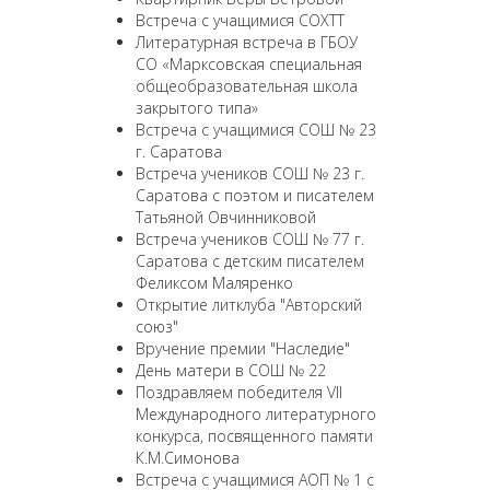
Встреча с учащимися СОХТТ
Литературная встреча в ГБОУ
СО «Марксовская специальная
общеобразовательная школа
закрытого типа»
Встреча с учащимися СОШ № 23
г. Саратова
Встреча учеников СОШ № 23 г.
Саратова с поэтом и писателем
Татьяной Овчинниковой
Встреча учеников СОШ № 77 г.
Саратова с детским писателем
Феликсом Маляренко
Открытие литклуба "Авторский
союз"
Вручение премии "Наследие"
День матери в СОШ № 22
Поздравляем победителя VII
Международного литературного
конкурса, посвященного памяти
К.М.Симонова
Встреча с учащимися АОП № 1 с