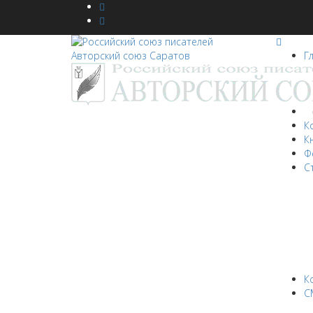
Г
Н
К
К
Ф
С
К
С