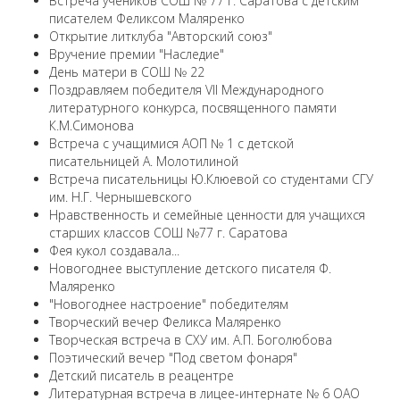
Встреча учеников СОШ № 77 г. Саратова с детским
писателем Феликсом Маляренко
Открытие литклуба "Авторский союз"
Вручение премии "Наследие"
День матери в СОШ № 22
Поздравляем победителя VII Международного
литературного конкурса, посвященного памяти
К.М.Симонова
Встреча с учащимися АОП № 1 с детской
писательницей А. Молотилиной
Встреча писательницы Ю.Клюевой со студентами СГУ
им. Н.Г. Чернышевского
Нравственность и семейные ценности для учащихся
старших классов СОШ №77 г. Саратова
Фея кукол создавала...
Новогоднее выступление детского писателя Ф.
Маляренко
"Новогоднее настроение" победителям
Творческий вечер Феликса Маляренко
Творческая встреча в СХУ им. А.П. Боголюбова
Поэтический вечер "Под светом фонаря"
Детский писатель в реацентре
Литературная встреча в лицее-интернате № 6 ОАО