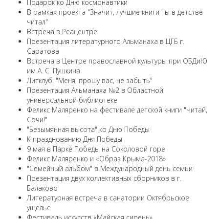
Подарок ко Дню космонавтики
В рамках проекта "Значит, лучшие книги ты в детстве
читал"
Встреча в Реацентре
Презентация литературного Альманаха в ЦГБ г.
Саратова
Встреча в Центре православной культуры при ОБДиЮ
им А. С. Пушкина
Литклуб: "Меня, прошу вас, не забыть"
Презентация Альманаха №2 в Областной
универсальной библиотеке
Феликс Маляренко на фестивале детской книги "Читай,
Сочи!"
"Безымянная высота" ко Дню Победы
К празднованию Дня Победы
9 мая в Парке Победы на Соколовой горе
Феликс Маляренко и «Образ Крыма-2018»
"Семейный альбом" в Международный день семьи
Презентация двух коллективных сборников в г.
Балаково
Литературная встреча в санатории Октябрьское
ущелье
Фестиваль искусств «Майская сирень»