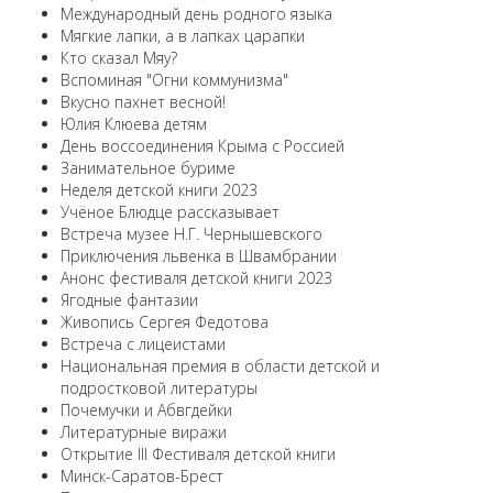
Международный день родного языка
Мягкие лапки, а в лапках царапки
Кто сказал Мяу?
Вспоминая "Огни коммунизма"
Вкусно пахнет весной!
Юлия Клюева детям
День воссоединения Крыма с Россией
Занимательное буриме
Неделя детской книги 2023
Учёное Блюдце рассказывает
Встреча музее Н.Г. Чернышевского
Приключения львенка в Швамбрании
Анонс фестиваля детской книги 2023
Ягодные фантазии
Живопись Сергея Федотова
Встреча с лицеистами
Национальная премия в области детской и
подростковой литературы
Почемучки и Абвгдейки
Литературные виражи
Открытие III Фестиваля детской книги
Минск-Саратов-Брест