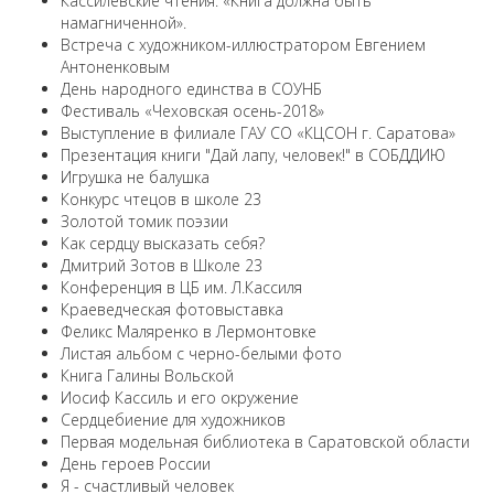
Кассилевские чтения: «Книга должна быть
намагниченной».
Встреча с художником-иллюстратором Евгением
Антоненковым
День народного единства в СОУНБ
Фестиваль «Чеховская осень-2018»
Выступление в филиале ГАУ СО «КЦСОН г. Саратова»
Презентация книги "Дай лапу, человек!" в СОБДДИЮ
Игрушка не балушка
Конкурс чтецов в школе 23
Золотой томик поэзии
Как сердцу высказать себя?
Дмитрий Зотов в Школе 23
Конференция в ЦБ им. Л.Кассиля
Краеведческая фотовыставка
Феликс Маляренко в Лермонтовке
Листая альбом с черно-белыми фото
Книга Галины Вольской
Иосиф Кассиль и его окружение
Сердцебиение для художников
Первая модельная библиотека в Саратовской области
День героев России
Я - счастливый человек