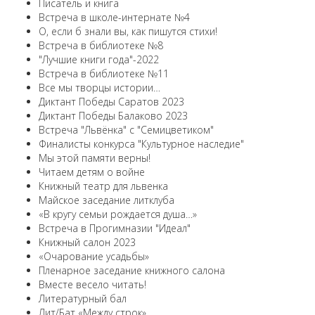
Писатель и книга
Встреча в школе-интернате №4
О, если б знали вы, как пишутся стихи!
Встреча в библиотеке №8
"Лучшие книги года"-2022
Встреча в библиотеке №11
Все мы творцы истории…
Диктант Победы Саратов 2023
Диктант Победы Балаково 2023
Встреча "Львёнка" с "Семицветиком"
Финалисты конкурса "Культурное наследие"
Мы этой памяти верны!
Читаем детям о войне
Книжный театр для львенка
Майское заседание литклуба
«В кругу семьи рождается душа…»
Встреча в Прогимназии "Идеал"
Книжный салон 2023
«Очарование усадьбы»
Пленарное заседание книжного салона
Вместе весело читать!
Литературный бал
Лит/Бат «Между строк»