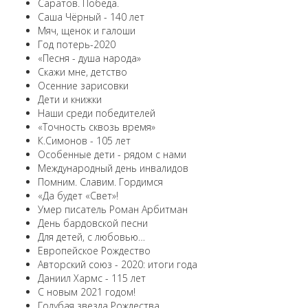
Саратов. Победа.
Саша Чёрный - 140 лет
Мяч, щенок и галоши
Год потерь-2020
«Песня - душа народа»
Скажи мне, детство
Осенние зарисовки
Дети и книжки
Наши среди победителей
«Точность сквозь время»
К.Симонов - 105 лет
Особенные дети - рядом с нами
Международный день инвалидов
Помним. Славим. Гордимся
«Да будет «Свет»!
Умер писатель Роман Арбитман
День бардовской песни
Для детей, с любовью…
Европейскоe Рождество
Авторский союз - 2020: итоги года
Даниил Хармс - 115 лет
С новым 2021 годом!
Голубая звезда Рождества