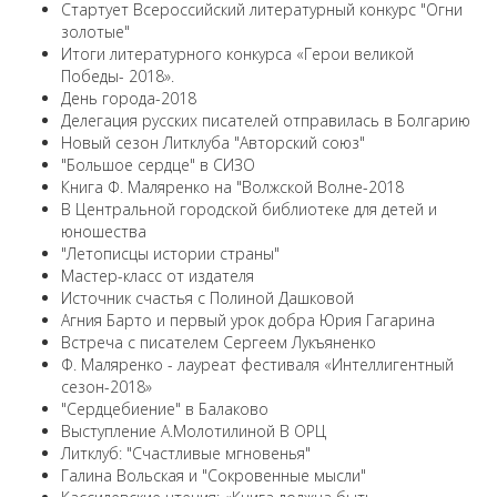
Cтартует Всероссийский литературный конкурс "Огни
золотые"
Итоги литературного конкурса «Герои великой
Победы- 2018».
День города-2018
Делегация русских писателей отправилась в Болгарию
Новый сезон Литклуба "Авторский союз"
"Большое сердце" в СИЗО
Книга Ф. Маляренко на "Волжской Волне-2018
В Центральной городской библиотеке для детей и
юношества
"Летописцы истории страны"
Мастер-класс от издателя
Источник счастья с Полиной Дашковой
Агния Барто и первый урок добра Юрия Гагарина
Встреча с писателем Сергеем Лукъяненко
Ф. Маляренко - лауреат фестиваля «Интеллигентный
сезон-2018»
"Сердцебиение" в Балаково
Выступление А.Молотилиной В ОРЦ
Литклуб: "Счастливые мгновенья"
Галина Вольская и "Сокровенные мысли"