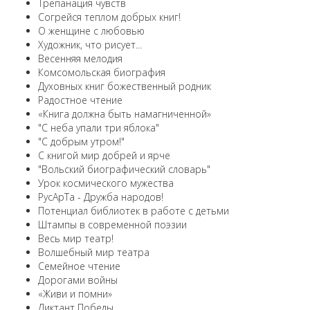
Трепанация чувств
Согрейся теплом добрых книг!
О женщине с любовью
Художник, что рисует...
Весенняя мелодия
Комсомольская биография
Духовных книг божественный родник
Радостное чтение
«Книга должна быть намагниченной»
"С неба упали три яблока"
"С добрым утром!"
С книгой мир добрей и ярче
"Вольский биографический словарь"
Урок космического мужества
РусАрТа - Дружба народов!
Потенциал библиотек в работе с детьми
Штампы в современной поэзии
Весь мир театр!
Волшебный мир театра
Семейное чтение
Дорогами войны
«Живи и помни»
Диктант Победы