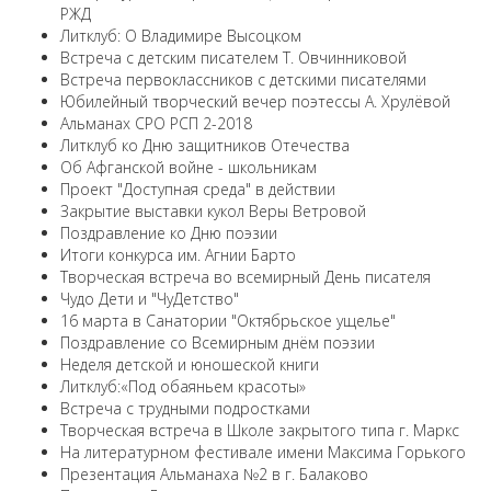
РЖД
Литклуб: О Владимире Высоцком
Встреча с детским писателем Т. Овчинниковой
Встреча первоклассников с детскими писателями
Юбилейный творческий вечер поэтессы А. Хрулёвой
Альманах СРО РСП 2-2018
Литклуб ко Дню защитников Отечества
Об Афганской войне - школьникам
Проект "Доступная среда" в действии
Закрытие выставки кукол Веры Ветровой
Поздравление ко Дню поэзии
Итоги конкурса им. Агнии Барто
Творческая встреча во всемирный День писателя
Чудо Дети и "ЧуДетство"
16 марта в Санатории "Октябрьское ущелье"
Поздравление со Всемирным днём поэзии
Неделя детской и юношеской книги
Литклуб:«Под обаяньем красоты»
Встреча с трудными подростками
Творческая встреча в Школе закрытого типа г. Маркс
На литературном фестивале имени Максима Горького
Презентация Альманаха №2 в г. Балаково