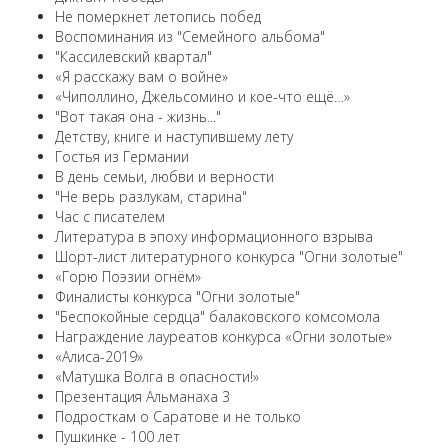
Не померкнет летопись побед
Воспоминания из "Семейного альбома"
"Кассилевский квартал"
«Я расскажу вам о войне»
«Чиполлино, Джельсомино и кое-что ещё…»
"Вот такая она - жизнь..."
Детству, книге и наступившему лету
Гостья из Германии
В день семьи, любви и верности
"Не верь разлукам, старина"
Час с писателем
Литература в эпоху информационного взрыва
Шорт-лист литературного конкурса "Огни золотые"
«Горю Поэзии огнём»
Финалисты конкурса "Огни золотые"
"Беспокойные сердца" балаковского комсомола
Награждение лауреатов конкурса «Огни золотые»
«Алиса-2019»
«Матушка Волга в опасности!»
Презентация Альманаха 3
Подросткам о Саратове и не только
Пушкинке - 100 лет