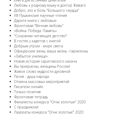
Книга для истинных ценителей
Любовь к родному языку и доктор Живаго
Добро, зло и боль "Большого сердца"
XIII Пушкинские научные чтения
Дарите книги с любовью
Фронтовая "Вечная любовь"
«Война. Победа. Память»
"Сохраним читающее детство"
В гостях у кадетов с книгой
Добрым утром - море света
Офицерские жены, ваша жизнь -гарнизоны
«Забытое училище»
Новая история саратовского калача
Вы прекрасны, женщины России!
Живое слово мудрости духовной
Песня - душа народа
Отмена массовых мероприятий
Писатели онлайн
Только позитив
Фронтовая тетрадь
Финалисты конкурса "Огни золотые" 2020
С праздником!
Лауреаты конкурса "Огни золотые" 2020