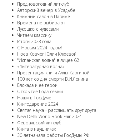
Предновогодний литклуб
Авторский вечер в Усадьбе
Книжный салон в Париже
Времена не выбирают
Лукошко с чудесами
Читаем классику
Итоги 2023 года
С Новым 2024 годом!
Ноев Ковчег Юлии Клюевой
"Испанская волна" в лицее 62
«Литературная волна»
Презентация книги Аллы Каргиной
100 лет со дня смерти В.И.Ленина
Блокада и её герои
Открытие Года семьи
Наши в ГосДуме
Книгодарение 2024
Святая наука - расслышать друг друга
New Delhi World Book Fair 2024
Февральский литклуб
Книга в наушниках
30-летначала работы ГосДумы РФ