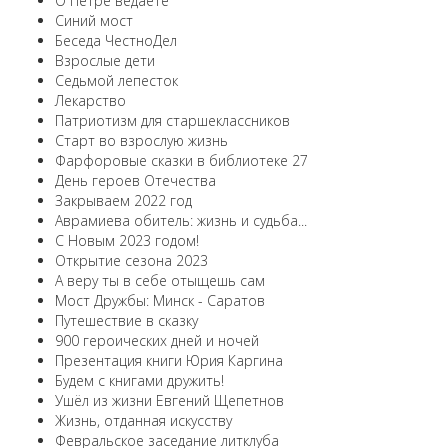
О Петре ведаете
Синий мост
Беседа ЧестноДел
Взрослые дети
Седьмой лепесток
Лекарство
Патриотизм для старшеклассников
Старт во взрослую жизнь
Фарфоровые сказки в библиотеке 27
День героев Отечества
Закрываем 2022 год
Аврамиева обитель: жизнь и судьба...
С Новым 2023 годом!
Открытие сезона 2023
А веру ты в себе отыщешь сам
Мост Дружбы: Минск - Саратов
Путешествие в сказку
900 героических дней и ночей
Презентация книги Юрия Каргина
Будем с книгами дружить!
Ушёл из жизни Евгений Щепетнов
Жизнь, отданная искусству
Февральское заседание литклуба