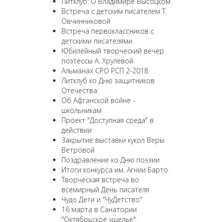
Литклуб: О Владимире Высоцком
Встреча с детским писателем Т.
Овчинниковой
Встреча первоклассников с
детскими писателями
Юбилейный творческий вечер
поэтессы А. Хрулёвой
Альманах СРО РСП 2-2018
Литклуб ко Дню защитников
Отечества
Об Афганской войне -
школьникам
Проект "Доступная среда" в
действии
Закрытие выставки кукол Веры
Ветровой
Поздравление ко Дню поэзии
Итоги конкурса им. Агнии Барто
Творческая встреча во
всемирный День писателя
Чудо Дети и "ЧуДетство"
16 марта в Санатории
"Октябрьское ущелье"