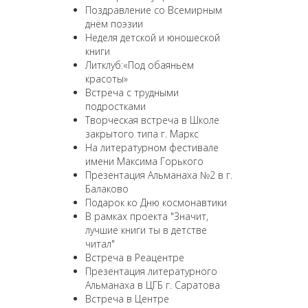
Поздравление со Всемирным
днём поэзии
Неделя детской и юношеской
книги
Литклуб:«Под обаяньем
красоты»
Встреча с трудными
подростками
Творческая встреча в Школе
закрытого типа г. Маркс
На литературном фестивале
имени Максима Горького
Презентация Альманаха №2 в г.
Балаково
Подарок ко Дню космонавтики
В рамках проекта "Значит,
лучшие книги ты в детстве
читал"
Встреча в Реацентре
Презентация литературного
Альманаха в ЦГБ г. Саратова
Встреча в Центре