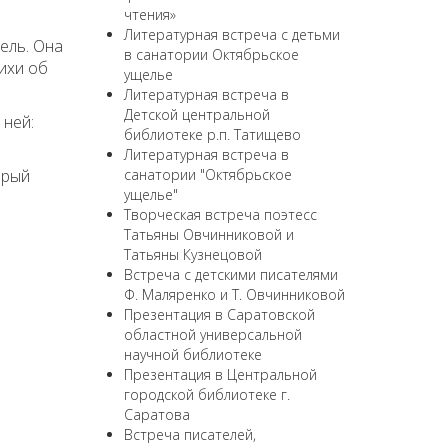
чтения»
Литературная встреча с детьми
тель. Она
в санатории Октябрьское
тихи об
ущелье
Литературная встреча в
Детской центральной
 ней:
библиотеке р.п. Татищево
Литературная встреча в
орый
санатории "Октябрьское
ущелье"
Творческая встреча поэтесс
Татьяны Овчинниковой и
Татьяны Кузнецовой
Встреча с детскими писателями
Ф. Маляренко и Т. Овчинниковой
Презентация в Саратовской
областной универсальной
научной библиотеке
Презентация в Центральной
городской библиотеке г.
Саратова
Встреча писателей,