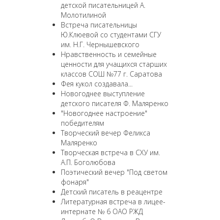
детской писательницей А.
Молотилиной
Встреча писательницы
Ю.Клюевой со студентами СГУ
им. Н.Г. Чернышевского
Нравственность и семейные
ценности для учащихся старших
классов СОШ №77 г. Саратова
Фея кукол создавала...
Новогоднее выступление
детского писателя Ф. Маляренко
"Новогоднее настроение"
победителям
Творческий вечер Феликса
Маляренко
Творческая встреча в СХУ им.
А.П. Боголюбова
Поэтический вечер "Под светом
фонаря"
Детский писатель в реацентре
Литературная встреча в лицее-
интернате № 6 ОАО РЖД