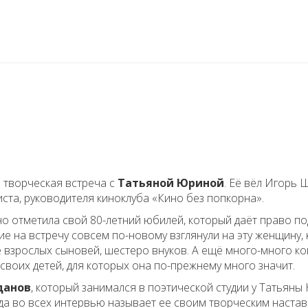
 творческая встреча с
Татьяной Юриной
. Её вёл Игорь 
ста, руководителя киноклуба «Кино без попкорна».
о отметила свой 80-летний юбилей, который даёт право по
е на встречу совсем по-новому взглянули на эту женщину,
е взрослых сыновей, шестеро внуков. А ещё много-много ко
своих детей, для которых она по-прежнему много значит.
данов
, который занимался в поэтической студии у Татьяны
егда во всех интервью называет ее своим творческим наста