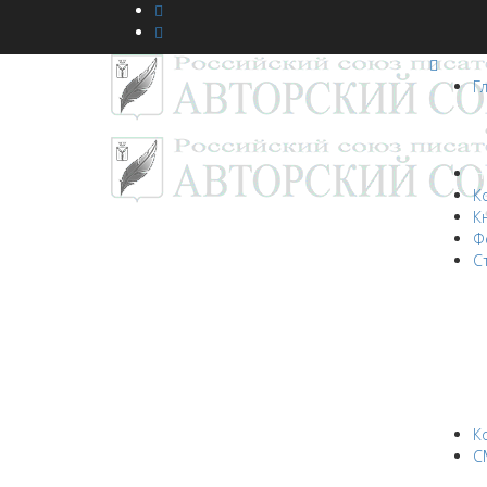
Г
Н
К
К
Ф
С
К
С