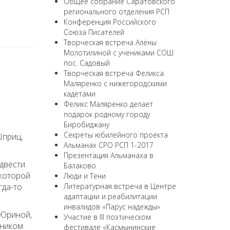
Общее собрание Саратовского
регионального отделения РСП
Конференция Российского
Союза Писателей
Творческая встреча Алёны
Молотилиной с учениками СОШ
пос. Садовый
Творческая встреча Феликса
Маляренко с нижегородскими
кадетами
Феликс Маляренко делает
подарок родному городу
Биробиджану
Секреты юбилейного проекта
Шприц,
Альманах СРО РСП 1-2017
Презентация Альманаха в
двести
Балаково
 которой
Люди и Тени
гда-то
Литературная встреча в Центре
адаптации и реабилитации
инвалидов «Парус надежды»
 Юриной,
Участие в III поэтическом
вником.
фестивале «Касмынинские