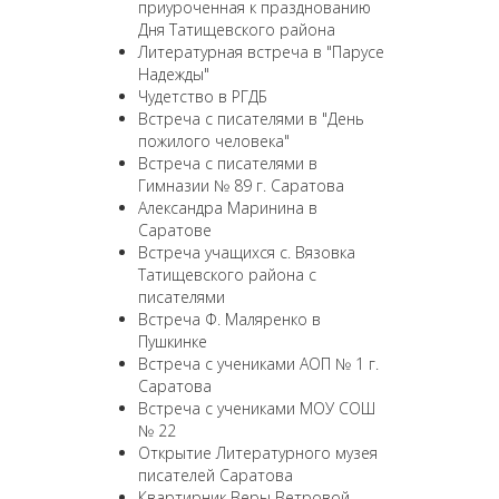
приуроченная к празднованию
Дня Татищевского района
Литературная встреча в "Парусе
Надежды"
Чудетство в РГДБ
Встреча с писателями в "День
пожилого человека"
Встреча с писателями в
Гимназии № 89 г. Саратова
Александра Маринина в
Саратове
Встреча учащихся с. Вязовка
Татищевского района с
писателями
Встреча Ф. Маляренко в
Пушкинке
Встреча с учениками АОП № 1 г.
Саратова
Встреча с учениками МОУ СОШ
№ 22
Открытие Литературного музея
писателей Саратова
Квартирник Веры Ветровой