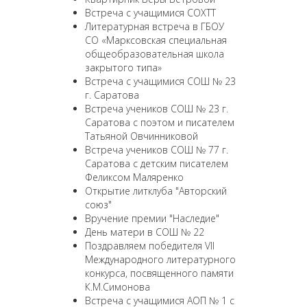
Встреча с учащимися СОХТТ
Литературная встреча в ГБОУ
СО «Марксовская специальная
общеобразовательная школа
закрытого типа»
Встреча с учащимися СОШ № 23
г. Саратова
Встреча учеников СОШ № 23 г.
Саратова с поэтом и писателем
Татьяной Овчинниковой
Встреча учеников СОШ № 77 г.
Саратова с детским писателем
Феликсом Маляренко
Открытие литклуба "Авторский
союз"
Вручение премии "Наследие"
День матери в СОШ № 22
Поздравляем победителя VII
Международного литературного
конкурса, посвященного памяти
К.М.Симонова
Встреча с учащимися АОП № 1 с