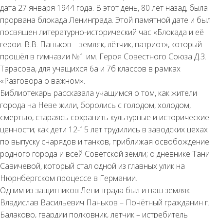
дата 27 января 1944 года. В этот день, 80 лет назад, была
прорвана блокада Ленинграда. Этой памятной дате и был
посвящен литературно-исторический час «Блокада и её
герои. В.В. Паньков – земляк, лётчик, патриот», который
прошёл в гимназии №1 им. Героя Совестного Союза Д.З.
Тарасова, для учащихся 6а и 7б классов в рамках
«Разговора о важном».
Библиотекарь рассказала учащимся о том, как жители
города на Неве жили, боролись с голодом, холодом,
смертью, стараясь сохранить культурные и исторические
ценности; как дети 12-15 лет трудились в заводских цехах
по выпуску снарядов и танков, приближая освобождение
родного города и всей Советской земли; о дневнике Тани
Савичевой, который стал одной из главных улик на
Нюрнбергском процессе в Германии.
Одним из защитников Ленинграда был и наш земляк
Владислав Васильевич Паньков – Почётный гражданин г.
Балаково, гвардии полковник, летчик – истребитель