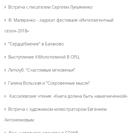
Встреча с писателем Сергеем Лукъяненко
Ф. Маляренко - лауреат фестиваля «Интеллигентный
сезон-2018»
"Сердцебиение" в Балаково
Выступление А.Молотилиной В ОРЦ
Литклуб: "Счастливые мгновенья"
Галина Вольская и "Сокровенные мысли"
Кассилевские чтения: «Книга должна быть намагниченной».
Встреча с художником-иллюстратором Евгением
Антоненковым
День народного единства в СОУНБ