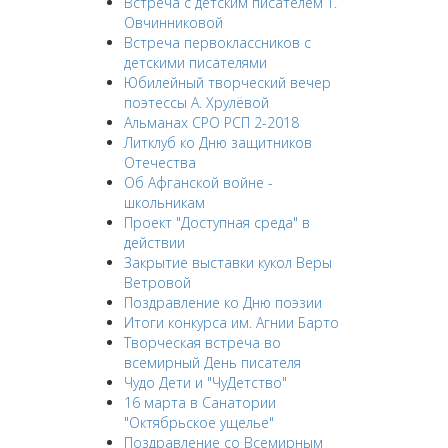
Встреча с детским писателем Т.
Овчинниковой
Встреча первоклассников с
детскими писателями
Юбилейный творческий вечер
поэтессы А. Хрулёвой
Альманах СРО РСП 2-2018
Литклуб ко Дню защитников
Отечества
Об Афганской войне -
школьникам
Проект "Доступная среда" в
действии
Закрытие выставки кукол Веры
Ветровой
Поздравление ко Дню поэзии
Итоги конкурса им. Агнии Барто
Творческая встреча во
всемирный День писателя
Чудо Дети и "ЧуДетство"
16 марта в Санатории
"Октябрьское ущелье"
Поздравление со Всемирным