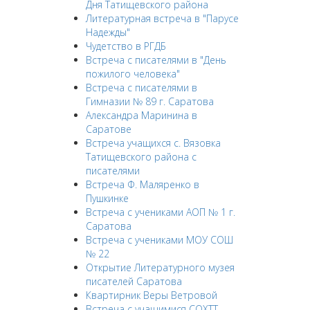
Дня Татищевского района
Литературная встреча в "Парусе
Надежды"
Чудетство в РГДБ
Встреча с писателями в "День
пожилого человека"
Встреча с писателями в
Гимназии № 89 г. Саратова
Александра Маринина в
Саратове
Встреча учащихся с. Вязовка
Татищевского района с
писателями
Встреча Ф. Маляренко в
Пушкинке
Встреча с учениками АОП № 1 г.
Саратова
Встреча с учениками МОУ СОШ
№ 22
Открытие Литературного музея
писателей Саратова
Квартирник Веры Ветровой
Встреча с учащимися СОХТТ