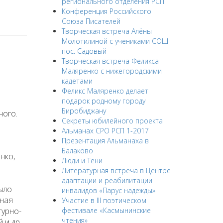
регионального отделения РСП
Конференция Российского
Союза Писателей
Творческая встреча Алёны
Молотилиной с учениками СОШ
пос. Садовый
Творческая встреча Феликса
Маляренко с нижегородскими
кадетами
Феликс Маляренко делает
подарок родному городу
Биробиджану
ного.
Секреты юбилейного проекта
Альманах СРО РСП 1-2017
Презентация Альманаха в
Балаково
нко,
Люди и Тени
Литературная встреча в Центре
адаптации и реабилитации
ыло
инвалидов «Парус надежды»
нная
Участие в III поэтическом
турно-
фестивале «Касмынинские
чтения»
 и др.