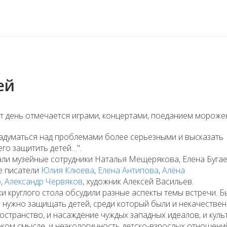
ей
от день отмечается играми, концертами, поеданием мороже
задуматься над проблемами более серьезными и высказать
его защитить детей…".
и музейные сотрудники Наталья Мещерякова, Елена Бугае
е писатели
Юлия Клюева
,
Елена Антипова
,
Алёна
о
,
Александр Червяков
, художник Алексей Васильев.
и круглого стола обсудили разные аспекты темы встречи. Б
 нужно защищать детей, среди который были и некачестве
странство, и насаждение чуждых западных идеалов, и куль
ком смысле, и неэкологичность детско-взрослых отношений