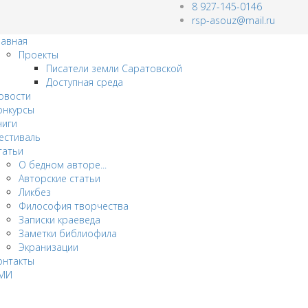
8 927-145-0146
rsp-asouz@mail.ru
лавная
Проекты
Писатели земли Саратовской
Доступная среда
овости
онкурсы
ниги
естиваль
татьи
О бедном авторе...
Авторские статьи
Ликбез
Философия творчества
Записки краеведа
Заметки библиофила
Экранизации
онтакты
МИ