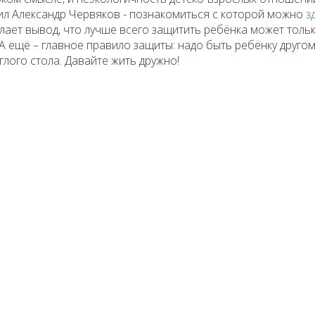
л Александр Червяков - познакомиться с которой можно
з
лает вывод, что лучше всего защитить ребёнка может толь
А ещё – главное правило защиты: надо быть ребёнку другом
глого стола. Давайте жить дружно!