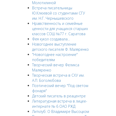
Молотилиной
Встреча писательницы
Ю.Клюевой со студентами СГУ
им. Н.Г. Чернышевского
Нравственность и семейные
ценности для учащихся старших
классов СОШ №77 г. Саратова
Фея кукол создавала...
Новогоднее выступление
детского писателя Ф. Маляренко
"Новогоднее настроение"
победителям
Творческий вечер Феликса
Маляренко
Творческая встреча в СХУ им.
А.П. Боголюбова
Поэтический вечер "Под светом
фонаря"
Детский писатель в реацентре
Литературная встреча в лицее-
интернате № 6 ОАО РЖД
Литклуб: О Владимире Высоцком