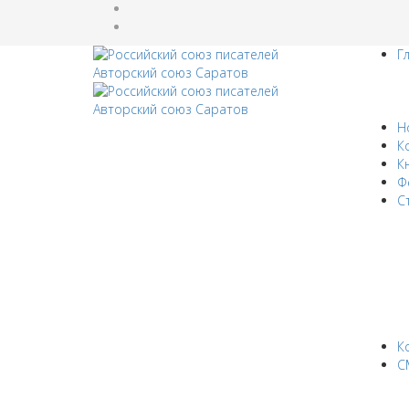
Г
Н
К
К
Ф
С
К
С