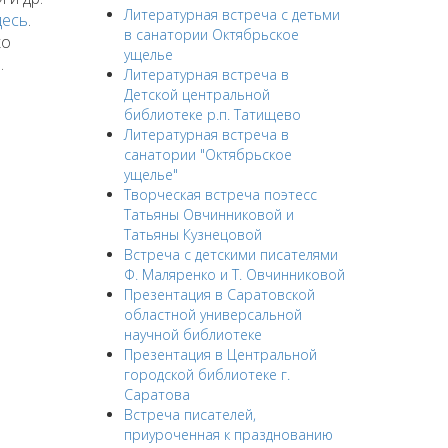
Литературная встреча с детьми
десь
.
в санатории Октябрьское
ко
ущелье
.
Литературная встреча в
Детской центральной
библиотеке р.п. Татищево
Литературная встреча в
санатории "Октябрьское
ущелье"
Творческая встреча поэтесс
Татьяны Овчинниковой и
Татьяны Кузнецовой
Встреча с детскими писателями
Ф. Маляренко и Т. Овчинниковой
Презентация в Саратовской
областной универсальной
научной библиотеке
Презентация в Центральной
городской библиотеке г.
Саратова
Встреча писателей,
приуроченная к празднованию