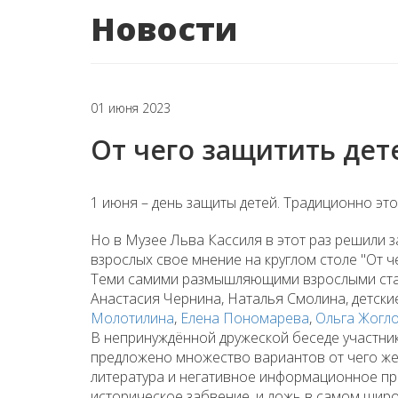
Новости
01 июня 2023
От чего защитить дет
1 июня – день защиты детей. Традиционно эт
Но в Музее Льва Кассиля в этот раз решили 
взрослых свое мнение на круглом столе "От ч
Теми самими размышляющими взрослыми стал
Анастасия Чернина, Наталья Смолина, детски
Молотилина
,
Елена Пономарева
,
Ольга Жогл
В непринуждённой дружеской беседе участник
предложено множество вариантов от чего же
литература и негативное информационное про
историческое забвение, и ложь в самом широ