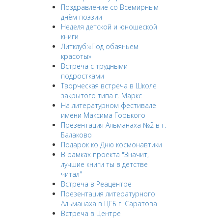
Поздравление со Всемирным
днём поэзии
Неделя детской и юношеской
книги
Литклуб:«Под обаяньем
красоты»
Встреча с трудными
подростками
Творческая встреча в Школе
закрытого типа г. Маркс
На литературном фестивале
имени Максима Горького
Презентация Альманаха №2 в г.
Балаково
Подарок ко Дню космонавтики
В рамках проекта "Значит,
лучшие книги ты в детстве
читал"
Встреча в Реацентре
Презентация литературного
Альманаха в ЦГБ г. Саратова
Встреча в Центре