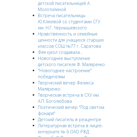
детской писательницей А.
Молотилиной
Встреча писательницы
Ю.Клюевой со студентами СГУ
им. Н.Г. Чернышевского
Нравственность и семейные
ценности для учащихся старших
классов СОШ №77 г. Саратова
Фея кукол создавала...
Новогоднее выступление
детского писателя Ф. Маляренко
"Новогоднее настроение"
победителям
Творческий вечер Феликса
Маляренко
Творческая встреча в СХУ им.
А.П. Боголюбова
Поэтический вечер "Под светом
фонаря"
Детский писатель в реацентре
Литературная встреча в лицее-
интернате № 6 ОАО РЖД