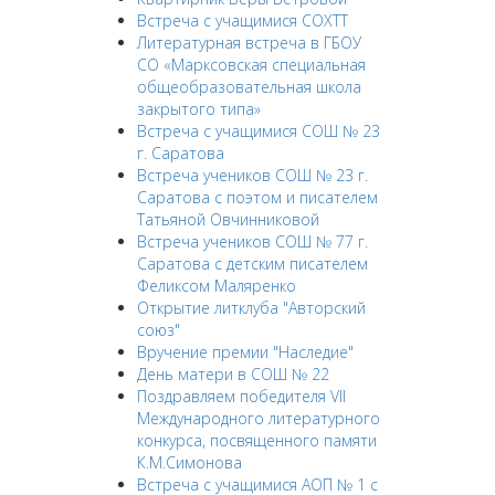
Встреча с учащимися СОХТТ
Литературная встреча в ГБОУ
СО «Марксовская специальная
общеобразовательная школа
закрытого типа»
Встреча с учащимися СОШ № 23
г. Саратова
Встреча учеников СОШ № 23 г.
Саратова с поэтом и писателем
Татьяной Овчинниковой
Встреча учеников СОШ № 77 г.
Саратова с детским писателем
Феликсом Маляренко
Открытие литклуба "Авторский
союз"
Вручение премии "Наследие"
День матери в СОШ № 22
Поздравляем победителя VII
Международного литературного
конкурса, посвященного памяти
К.М.Симонова
Встреча с учащимися АОП № 1 с