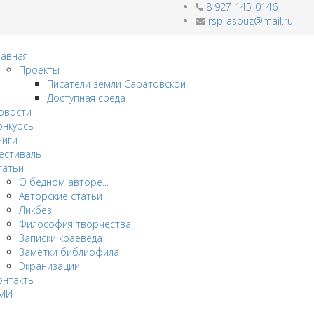
8 927-145-0146
rsp-asouz@mail.ru
лавная
Проекты
Писатели земли Саратовской
Доступная среда
овости
онкурсы
ниги
естиваль
татьи
О бедном авторе...
Авторские статьи
Ликбез
Философия творчества
Записки краеведа
Заметки библиофила
Экранизации
онтакты
МИ