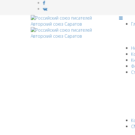
Г
Н
К
К
Ф
С
К
С