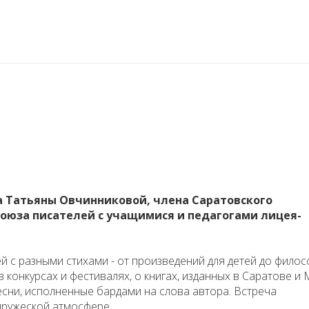
ча Татьяны Овчинниковой, члена Саратовского
союза писателей с учащимися и педагогами лицея-
 с разными стихами - от произведений для детей до фило
в конкурсах и фестивалях, о книгах, изданных в Саратове и 
есни, исполненные бардами на слова автора. Встреча
дружеской атмосфере.