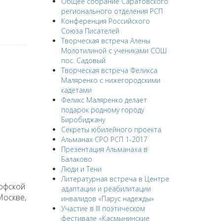
Общее собрание Саратовского
регионального отделения РСП
Конференция Российского
Союза Писателей
Творческая встреча Алёны
Молотилиной с учениками СОШ
пос. Садовый
Творческая встреча Феликса
Маляренко с нижегородскими
кадетами
Феликс Маляренко делает
подарок родному городу
Биробиджану
Секреты юбилейного проекта
Альманах СРО РСП 1-2017
Презентация Альманаха в
Балаково
Люди и Тени
Литературная встреча в Центре
софской
адаптации и реабилитации
Москве,
инвалидов «Парус надежды»
Участие в III поэтическом
фестивале «Касмынинские