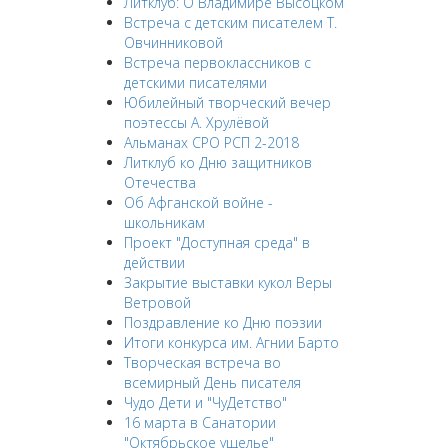
Литклуб: О Владимире Высоцком
Встреча с детским писателем Т.
Овчинниковой
Встреча первоклассников с
детскими писателями
Юбилейный творческий вечер
поэтессы А. Хрулёвой
Альманах СРО РСП 2-2018
Литклуб ко Дню защитников
Отечества
Об Афганской войне -
школьникам
Проект "Доступная среда" в
действии
Закрытие выставки кукол Веры
Ветровой
Поздравление ко Дню поэзии
Итоги конкурса им. Агнии Барто
Творческая встреча во
всемирный День писателя
Чудо Дети и "ЧуДетство"
16 марта в Санатории
"Октябрьское ущелье"