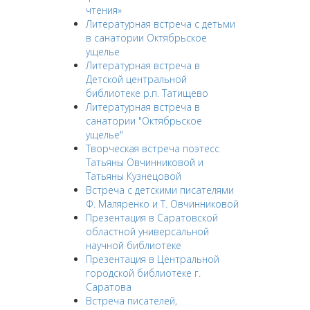
чтения»
Литературная встреча с детьми
в санатории Октябрьское
ущелье
Литературная встреча в
Детской центральной
библиотеке р.п. Татищево
Литературная встреча в
санатории "Октябрьское
ущелье"
Творческая встреча поэтесс
Татьяны Овчинниковой и
Татьяны Кузнецовой
Встреча с детскими писателями
Ф. Маляренко и Т. Овчинниковой
Презентация в Саратовской
областной универсальной
научной библиотеке
Презентация в Центральной
городской библиотеке г.
Саратова
Встреча писателей,