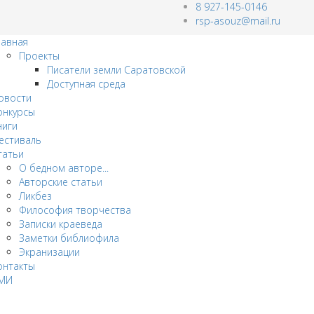
8 927-145-0146
rsp-asouz@mail.ru
лавная
Проекты
Писатели земли Саратовской
Доступная среда
овости
онкурсы
ниги
естиваль
татьи
О бедном авторе...
Авторские статьи
Ликбез
Философия творчества
Записки краеведа
Заметки библиофила
Экранизации
онтакты
МИ