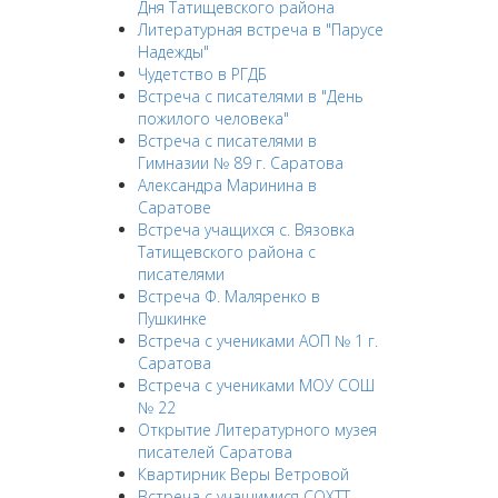
Дня Татищевского района
Литературная встреча в "Парусе
Надежды"
Чудетство в РГДБ
Встреча с писателями в "День
пожилого человека"
Встреча с писателями в
Гимназии № 89 г. Саратова
Александра Маринина в
Саратове
Встреча учащихся с. Вязовка
Татищевского района с
писателями
Встреча Ф. Маляренко в
Пушкинке
Встреча с учениками АОП № 1 г.
Саратова
Встреча с учениками МОУ СОШ
№ 22
Открытие Литературного музея
писателей Саратова
Квартирник Веры Ветровой
Встреча с учащимися СОХТТ