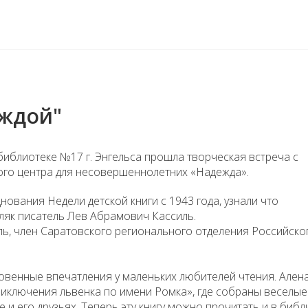
еждой"
библиотеке №17 г. Энгельса прошла творческая встреча с
го центра для несовершеннолетних «Надежда».
ования Недели детской книги с 1943 года, узнали что
ляк писатель Лев Абрамович Кассиль.
ль, член Саратовского регионального отделения Российско
овенные впечатления у маленьких любителей чтения. Ален
иключения львенка по имени Ромка», где собраны веселые
и его друзьях. Теперь эту книгу можно прочитать и в библ