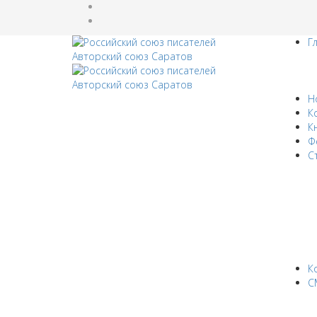
Г
Н
К
К
Ф
С
К
С