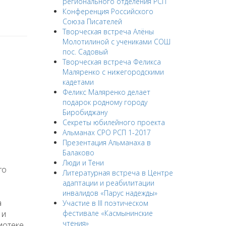
регионального отделения РСП
Конференция Российского
Союза Писателей
Творческая встреча Алёны
Молотилиной с учениками СОШ
пос. Садовый
Творческая встреча Феликса
Маляренко с нижегородскими
кадетами
Феликс Маляренко делает
подарок родному городу
Биробиджану
Секреты юбилейного проекта
Альманах СРО РСП 1-2017
Презентация Альманаха в
Балаково
Люди и Тени
го
Литературная встреча в Центре
адаптации и реабилитации
инвалидов «Парус надежды»
а
Участие в III поэтическом
 и
фестивале «Касмынинские
чтения»
иотеке.