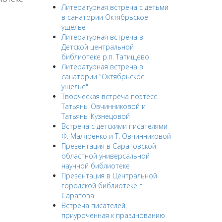
Литературная встреча с детьми
в санатории Октябрьское
ущелье
Литературная встреча в
Детской центральной
библиотеке р.п. Татищево
Литературная встреча в
санатории "Октябрьское
ущелье"
Творческая встреча поэтесс
Татьяны Овчинниковой и
Татьяны Кузнецовой
Встреча с детскими писателями
Ф. Маляренко и Т. Овчинниковой
Презентация в Саратовской
областной универсальной
научной библиотеке
Презентация в Центральной
городской библиотеке г.
Саратова
Встреча писателей,
приуроченная к празднованию