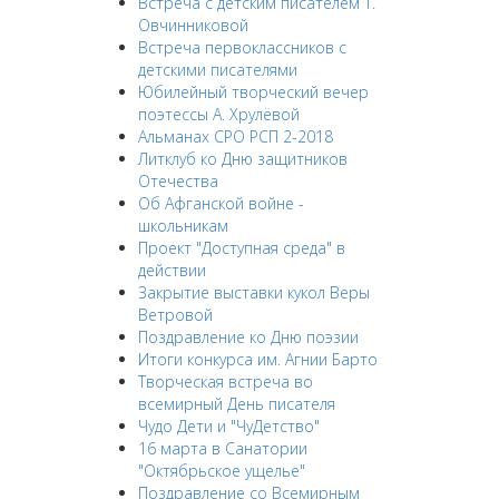
Встреча с детским писателем Т.
Овчинниковой
Встреча первоклассников с
детскими писателями
Юбилейный творческий вечер
поэтессы А. Хрулёвой
Альманах СРО РСП 2-2018
Литклуб ко Дню защитников
Отечества
Об Афганской войне -
школьникам
Проект "Доступная среда" в
действии
Закрытие выставки кукол Веры
Ветровой
Поздравление ко Дню поэзии
Итоги конкурса им. Агнии Барто
Творческая встреча во
всемирный День писателя
Чудо Дети и "ЧуДетство"
16 марта в Санатории
"Октябрьское ущелье"
Поздравление со Всемирным