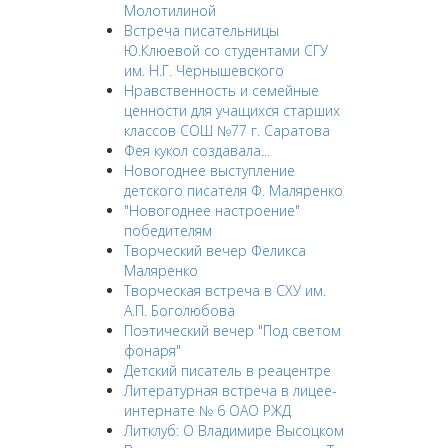
Молотилиной
Встреча писательницы
Ю.Клюевой со студентами СГУ
им. Н.Г. Чернышевского
Нравственность и семейные
ценности для учащихся старших
классов СОШ №77 г. Саратова
Фея кукол создавала...
Новогоднее выступление
детского писателя Ф. Маляренко
"Новогоднее настроение"
победителям
Творческий вечер Феликса
Маляренко
Творческая встреча в СХУ им.
А.П. Боголюбова
Поэтический вечер "Под светом
фонаря"
Детский писатель в реацентре
Литературная встреча в лицее-
интернате № 6 ОАО РЖД
Литклуб: О Владимире Высоцком