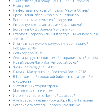
190-летие со дня рождения Н.Г. Чернышевского
Надо успеть!
На фестивале открытой поэзии "Радуга XXI век"
Презентация сборников в р. п. Татищево
Встреча с писателями из Белоруссии
Литературные таланты земли Саратовской
Встреча в ОРЦ с Алёной Молотилиной
Cтартует Всероссийский литературный конкурс "Огни
золотые"
Итоги литературного конкурса «Герои великой
Победы- 2018».
День города-2018
Делегация русских писателей отправилась в Болгарию
Новый сезон Литклуба "Авторский союз"
"Большое сердце" в СИЗО
Книга Ф. Маляренко на "Волжской Волне-2018
В Центральной городской библиотеке для детей и
юношества
"Летописцы истории страны"
Мастер-класс от издателя
Источник счастья с Полиной Дашковой
Агния Барто и первый урок добра Юрия Гагарина
Встреча с писателем Сергеем Лукъяненко