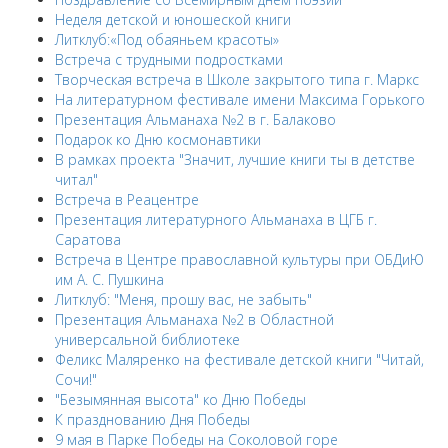
Неделя детской и юношеской книги
Литклуб:«Под обаяньем красоты»
Встреча с трудными подростками
Творческая встреча в Школе закрытого типа г. Маркс
На литературном фестивале имени Максима Горького
Презентация Альманаха №2 в г. Балаково
Подарок ко Дню космонавтики
В рамках проекта "Значит, лучшие книги ты в детстве
читал"
Встреча в Реацентре
Презентация литературного Альманаха в ЦГБ г.
Саратова
Встреча в Центре православной культуры при ОБДиЮ
им А. С. Пушкина
Литклуб: "Меня, прошу вас, не забыть"
Презентация Альманаха №2 в Областной
универсальной библиотеке
Феликс Маляренко на фестивале детской книги "Читай,
Сочи!"
"Безымянная высота" ко Дню Победы
К празднованию Дня Победы
9 мая в Парке Победы на Соколовой горе