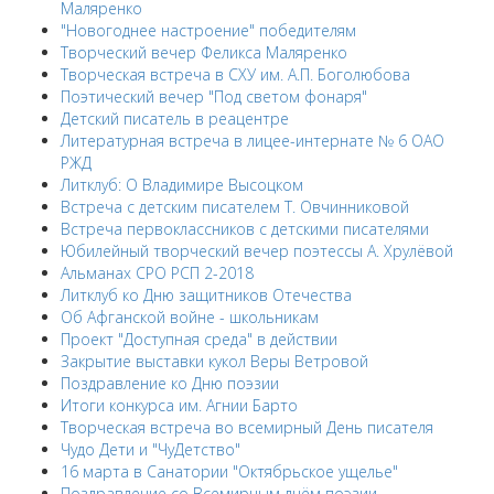
Маляренко
"Новогоднее настроение" победителям
Творческий вечер Феликса Маляренко
Творческая встреча в СХУ им. А.П. Боголюбова
Поэтический вечер "Под светом фонаря"
Детский писатель в реацентре
Литературная встреча в лицее-интернате № 6 ОАО
РЖД
Литклуб: О Владимире Высоцком
Встреча с детским писателем Т. Овчинниковой
Встреча первоклассников с детскими писателями
Юбилейный творческий вечер поэтессы А. Хрулёвой
Альманах СРО РСП 2-2018
Литклуб ко Дню защитников Отечества
Об Афганской войне - школьникам
Проект "Доступная среда" в действии
Закрытие выставки кукол Веры Ветровой
Поздравление ко Дню поэзии
Итоги конкурса им. Агнии Барто
Творческая встреча во всемирный День писателя
Чудо Дети и "ЧуДетство"
16 марта в Санатории "Октябрьское ущелье"
Поздравление со Всемирным днём поэзии