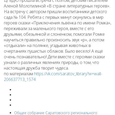
ЦГБДЮ прошла встреча с поэтом, детским писателем
Аленой Молотилиной «В стране литературных героев».
На встречу с автором пришли воспитанники детского
сада № 104. Ребята с первых минут окунулись в мир
героев сказки «Приключения львёнка по имени Ромка»,
переживали за маленького героя, вместе с его
друзьями, обезьянкой и слоненком, помогали Ромке
научиться правильно произносить звук «р», а потом
«отдыхали» на полянке, угадывая животных в
очертаниях пушистых облаков. Было весело! А ещё
очень познавательно! Дети вместе с героями сказки
узнали о различных явлениях природы, о том, что
настоящая дружба творит чудеса.
по материалам
https://vk.com/saratov_library?w=wall-
206637713_1574
Общее собрание Саратовского регионального