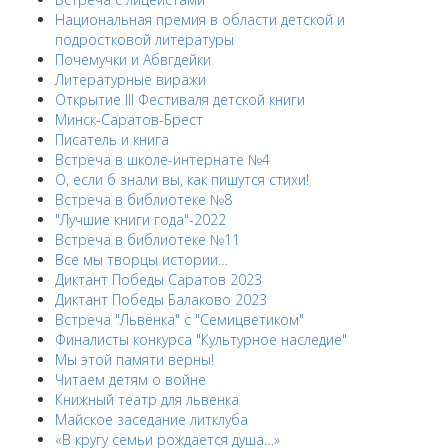
Национальная премия в области детской и
подростковой литературы
Почемучки и Абвгдейки
Литературные виражи
Открытие III Фестиваля детской книги
Минск-Саратов-Брест
Писатель и книга
Встреча в школе-интернате №4
О, если б знали вы, как пишутся стихи!
Встреча в библиотеке №8
"Лучшие книги года"-2022
Встреча в библиотеке №11
Все мы творцы истории…
Диктант Победы Саратов 2023
Диктант Победы Балаково 2023
Встреча "Львёнка" с "Семицветиком"
Финалисты конкурса "Культурное наследие"
Мы этой памяти верны!
Читаем детям о войне
Книжный театр для львенка
Майское заседание литклуба
«В кругу семьи рождается душа…»