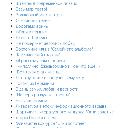
Штампы в современной поэзии
Весь мир театр!
Волшебный мир театра
Семейное чтение
Дорогами войны
«Живи и помни»
Диктант Победы
Не померкнет летопись побед
Воспоминания из "Семейного альбома"
"Кассилевский квартал"
«Я расскажу вам о войне»
«Чиполлино, Джельсомино и кое-что ещё…»
"Вот такая она - жизнь..."
Детству, книге и наступившему лету
Гостья из Германии
В день семьи, любви и верности
"Не верь разлукам, старина"
Час с писателем
Литература в эпоху информационного взрыва
Шорт-лист литературного конкурса "Огни золотые"
«Горю Поэзии огнём»
Финалисты конкурса "Огни золотые"