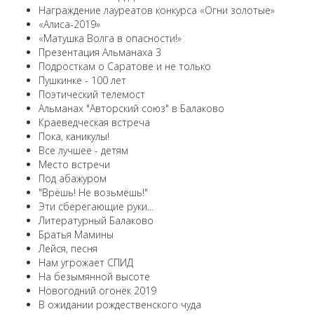
Награждение лауреатов конкурса «Огни золотые»
«Алиса-2019»
«Матушка Волга в опасности!»
Презентация Альманаха 3
Подросткам о Саратове и не только
Пушкинке - 100 лет
Поэтический телемост
Альманах "Авторский союз" в Балаково
Краеведческая встреча
Пока, каникулы!
Все лучшее - детям
Место встречи
Под абажуром
"Врёшь! Не возьмёшь!"
Эти сберегающие руки...
Литературный Балаково
Братья Мамины
Лейся, песня
Нам угрожает СПИД
На безымянной высоте
Новогодний огонёк 2019
В ожидании рождественского чуда