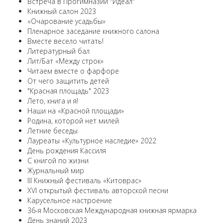
Встреча в Прогимназии "Идеал"
Книжный салон 2023
«Очарование усадьбы»
Пленарное заседание книжного салона
Вместе весело читать!
Литературный бал
Лит/Бат «Между строк»
Читаем вместе о фарфоре
От чего защитить детей
"Красная площадь" 2023
Лето, книга и я!
Наши на «Красной площади»
Родина, которой нет милей
Летние беседы
Лауреаты «Культурное наследие» 2022
День рождения Кассиля
С книгой по жизни
Журнальный мир
III Книжный фестиваль «Китоврас»
ХVI открытый фестиваль авторской песни
Карусельное настроение
36-я Московская Международная книжная ярмарка
День знаний 2023