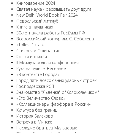
Книгодарение 2024
Святая наука - расслышать друг друга
New Delhi World Book Fair 2024
Февральский литклуб
Книга в наушниках
30-летначала работы ГосДумы РФ
Всероссийский конкур им. С. Соболева
«Tolles Diktat»
Стихоня и Ошибастик
Кошки и книжки
II Международная конференция
Рука на пульсе. Весеннее
«В контексте Города»
Город пяти всесоюзных ударных строек
Гос.поддержка РСП
Знакомство "Львёнка" с "Колокольчиком"
«Его Величество Слово»
«Коллекционеры фарфора в России»
Культура без границ
История Балаково
Встреча в Минске
Наследие братьев Мальцевых