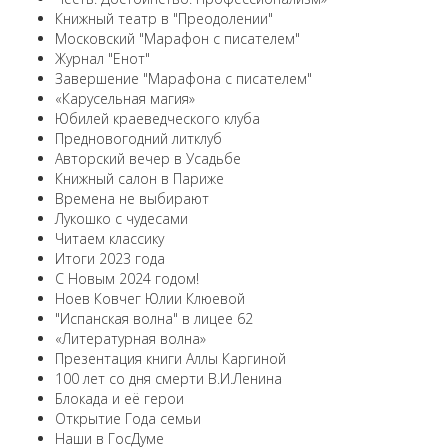
Книжный театр в "Преодолении"
Московский "Марафон с писателем"
Журнал "Енот"
Завершение "Марафона с писателем"
«Карусельная магия»
Юбилей краеведческого клуба
Предновогодний литклуб
Авторский вечер в Усадьбе
Книжный салон в Париже
Времена не выбирают
Лукошко с чудесами
Читаем классику
Итоги 2023 года
С Новым 2024 годом!
Ноев Ковчег Юлии Клюевой
"Испанская волна" в лицее 62
«Литературная волна»
Презентация книги Аллы Каргиной
100 лет со дня смерти В.И.Ленина
Блокада и её герои
Открытие Года семьи
Наши в ГосДуме