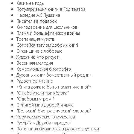
Какие ее годы
Популяризация книги в Год театра
Наследие А.С.Пушкина
Писатели в подарок
Книгодарение для школьников
Пламя и боль афганской войны
Трепанация чувств
Согрейся теплом добрых книг!
О женщине с любовью
Художник, что рисует...
Весенняя мелодия
Комсомольская биография
Духовных книг божественный родник
Радостное чтение
«Книга должна быть намагниченной»
"С неба упали три яблока"
"С добрым утром!"
С книгой мир добрей и ярче
"Вольский биографический словарь"
Урок космического мужества
РусАрТа - Дружба народов!
Потенциал библиотек в работе с детьми