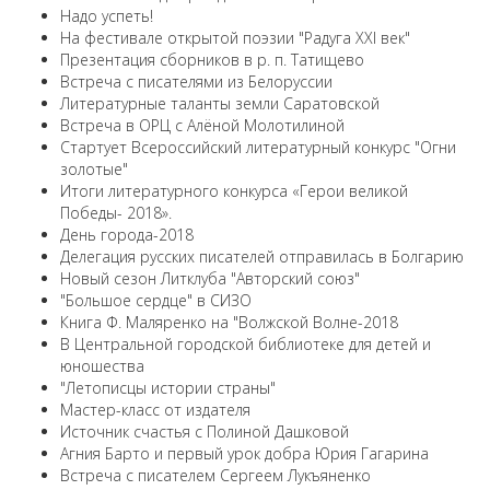
Надо успеть!
На фестивале открытой поэзии "Радуга XXI век"
Презентация сборников в р. п. Татищево
Встреча с писателями из Белоруссии
Литературные таланты земли Саратовской
Встреча в ОРЦ с Алёной Молотилиной
Cтартует Всероссийский литературный конкурс "Огни
золотые"
Итоги литературного конкурса «Герои великой
Победы- 2018».
День города-2018
Делегация русских писателей отправилась в Болгарию
Новый сезон Литклуба "Авторский союз"
"Большое сердце" в СИЗО
Книга Ф. Маляренко на "Волжской Волне-2018
В Центральной городской библиотеке для детей и
юношества
"Летописцы истории страны"
Мастер-класс от издателя
Источник счастья с Полиной Дашковой
Агния Барто и первый урок добра Юрия Гагарина
Встреча с писателем Сергеем Лукъяненко