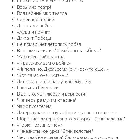
Штампы в современной поэзии
Весь мир театр!
Волшебный мир театра
Семейное чтение
Дорогами войны
«Живи и помни»
Диктант Победы
Не померкнет летопись побед
Воспоминания из "Семейного альбома"
"Кассилевский квартал"
«Я расскажу вам о войне»
«Чиполлино, Джельсомино и кое-что ещё…»
"Вот такая она - жизнь..."
Детству, книге и наступившему лету
Гостья из Германии
В день семьи, любви и верности
"Не верь разлукам, старина"
Час с писателем
Литература в эпоху информационного взрыва
Шорт-лист литературного конкурса "Огни золотые"
«Горю Поэзии огнём»
Финалисты конкурса "Огни золотые"
"Беспокойные сердца" балаковского комсомола