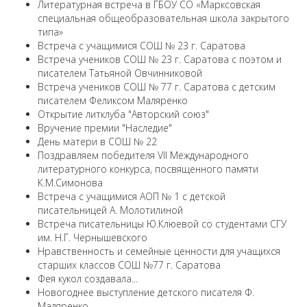
Литературная встреча в ГБОУ СО «Марксовская
специальная общеобразовательная школа закрытого
типа»
Встреча с учащимися СОШ № 23 г. Саратова
Встреча учеников СОШ № 23 г. Саратова с поэтом и
писателем Татьяной Овчинниковой
Встреча учеников СОШ № 77 г. Саратова с детским
писателем Феликсом Маляренко
Открытие литклуба "Авторский союз"
Вручение премии "Наследие"
День матери в СОШ № 22
Поздравляем победителя VII Международного
литературного конкурса, посвященного памяти
К.М.Симонова
Встреча с учащимися АОП № 1 с детской
писательницей А. Молотилиной
Встреча писательницы Ю.Клюевой со студентами СГУ
им. Н.Г. Чернышевского
Нравственность и семейные ценности для учащихся
старших классов СОШ №77 г. Саратова
Фея кукол создавала...
Новогоднее выступление детского писателя Ф.
Маляренко