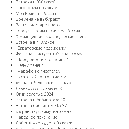
Встреча в "Облаках"
Поговорим по душам
Моя Родина - Россия
Времена не выбирают
Защитник старой веры
Горжусь твоим величием, Россия
X Мальцевские краеведческие чтения
Встреча в г. Видное
"Саратовские подвижники"
Фестиваль искусств «Улица Блока»
"Победой кончится война!"
"Белый танец"
"Марафон с писателем"
Писатели Саратова детям
«Чапаев. Человек и легенда»
Львёнок для Созведия-К
Огни золотые 2024
Встреча в библиотеке 40
Встреча библиотеке № 37
«Здравствуй, зимушка-зима!»
Народное признание
Добрый мир чудесной сказки
Честь. Достоинство. Профессионализм»