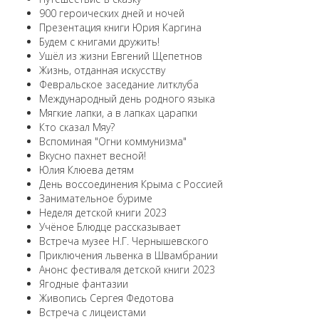
900 героических дней и ночей
Презентация книги Юрия Каргина
Будем с книгами дружить!
Ушёл из жизни Евгений Щепетнов
Жизнь, отданная искусству
Февральское заседание литклуба
Международный день родного языка
Мягкие лапки, а в лапках царапки
Кто сказал Мяу?
Вспоминая "Огни коммунизма"
Вкусно пахнет весной!
Юлия Клюева детям
День воссоединения Крыма с Россией
Занимательное буриме
Неделя детской книги 2023
Учёное Блюдце рассказывает
Встреча музее Н.Г. Чернышевского
Приключения львенка в Швамбрании
Анонс фестиваля детской книги 2023
Ягодные фантазии
Живопись Сергея Федотова
Встреча с лицеистами