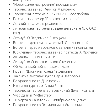
"Новогоднее настроение" победителям
Творческий вечер Феликса Маляренко
Творческая встреча в СХУ им. А.П. Боголюбова
Поэтический вечер "Под светом фонаря"
Детский писатель в реацентре
Литературная встреча в лицее-интернате № 6 ОАО
РЖД
Литклуб: О Владимире Высоцком
Встреча с детским писателем Т. Овчинниковой
Встреча первоклассников с детскими писателями
Юбилейный творческий вечер поэтессы А. Хрулёвой
Альманах СРО РСП 2-2018
Литклуб ко Дню защитников Отечества
Об Афганской войне - школьникам
Проект "Доступная среда" в действии
Закрытие выставки кукол Веры Ветровой
Поздравление ко Дню поэзии
Итоги конкурса им. Агнии Барто
Творческая встреча во всемирный День писателя
Чудо Дети и "ЧуДетство"
16 марта в Санатории "Октябрьское ущелье"
Поздравление со Всемирным днём поэзии