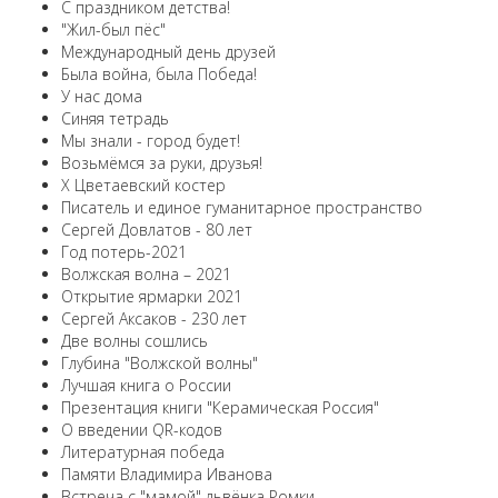
С праздником детства!
"Жил-был пёс"
Международный день друзей
Была война, была Победа!
У нас дома
Синяя тетрадь
Мы знали - город будет!
Возьмёмся за руки, друзья!
X Цветаевский костер
Писатель и единое гуманитарное пространство
Сергей Довлатов - 80 лет
Год потерь-2021
Волжская волна – 2021
Открытие ярмарки 2021
Сергей Аксаков - 230 лет
Две волны сошлись
Глубина "Волжской волны"
Лучшая книга о России
Презентация книги "Керамическая Россия"
О введении QR-кодов
Литературная победа
Памяти Владимира Иванова
Встреча с "мамой" львёнка Ромки