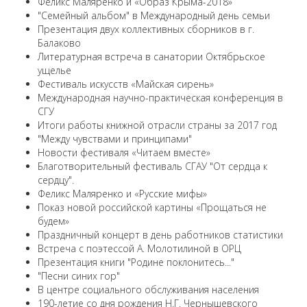
Феликс Маляренко и «Образ Крыма-2018»
"Семейный альбом" в Международный день семьи
Презентация двух коллективных сборников в г.
Балаково
Литературная встреча в санатории Октябрьское
ущелье
Фестиваль искусств «Майская сирень»
Международная научно-практическая конференция в
СГУ
Итоги работы книжной отрасли страны за 2017 год
"Между чувствами и принципами"
Новости фестиваля «Читаем вместе»
Благотворительный фестиваль СГАУ "От сердца к
сердцу".
Феликс Маляренко и «Русские мифы»
Показ новой российской картины «Прощаться не
будем»
Праздничный концерт в день работников статистики
Встреча с поэтессой А. Молотилиной в ОРЦ
Презентация книги "Родине поклонитесь..."
"Песни синих гор"
В центре социального обслуживания населения
190-летие со дня рождения Н.Г. Чернышевского