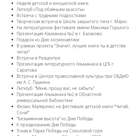
Неделя детской и юношеской книги
Литклуб:«Под обаяньем красоты»
Встреча с трудными подростками
Творческая встреча в Школе закрытого типа г. Маркс
На литературном фестивале имени Максима Горького
Презентация Альманаха №2 в г. Балаково
Подарок ко Дню космонавтики
В рамках проекта "Значит, лучшие книги ты в детстве
читал"
Встреча в Реацентре
Презентация литературного Альманаха в ЦГБ г.
Саратова
Встреча в Центре православной культуры при ОБДиЮ
им А. С. Пушкина
Литклуб: "Меня, прошу вас, не забыть"
Презентация Альманаха №2 в Областной
универсальной библиотеке
Феликс Маляренко на фестивале детской книги "Читай,
Сочи!"
"Безымянная высота" ко Дню Победы
К празднованию Дня Победы
9 мая в Парке Победы на Соколовой горе