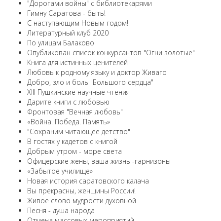
"Дорогами войны" с библиотекарями
Гимну Саратова - быть!
С наступающим Новым годом!
Литературный клуб 2020
По улицам Балаково
Опубликован список конкурсантов "Огни золотые"
Книга для истинных ценителей
Любовь к родному языку и доктор Живаго
Добро, зло и боль "Большого сердца"
XIII Пушкинские научные чтения
Дарите книги с любовью
Фронтовая "Вечная любовь"
«Война. Победа. Память»
"Сохраним читающее детство"
В гостях у кадетов с книгой
Добрым утром - море света
Офицерские жены, ваша жизнь -гарнизоны
«Забытое училище»
Новая история саратовского калача
Вы прекрасны, женщины России!
Живое слово мудрости духовной
Песня - душа народа
Отмена массовых мероприятий