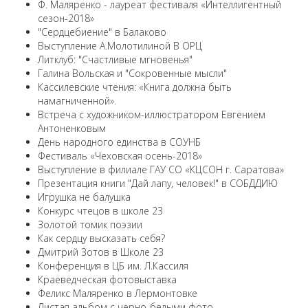
Ф. Маляренко - лауреат фестиваля «Интеллигентный
сезон-2018»
"Сердцебиение" в Балаково
Выступление А.Молотилиной В ОРЦ
Литклуб: "Счастливые мгновенья"
Галина Вольская и "Сокровенные мысли"
Кассилевские чтения: «Книга должна быть
намагниченной».
Встреча с художником-иллюстратором Евгением
Антоненковым
День народного единства в СОУНБ
Фестиваль «Чеховская осень-2018»
Выступление в филиале ГАУ СО «КЦСОН г. Саратова»
Презентация книги "Дай лапу, человек!" в СОБДДИЮ
Игрушка не балушка
Конкурс чтецов в школе 23
Золотой томик поэзии
Как сердцу высказать себя?
Дмитрий Зотов в Школе 23
Конференция в ЦБ им. Л.Кассиля
Краеведческая фотовыставка
Феликс Маляренко в Лермонтовке
Листая альбом с черно-белыми фото