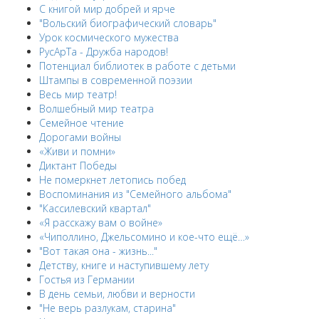
С книгой мир добрей и ярче
"Вольский биографический словарь"
Урок космического мужества
РусАрТа - Дружба народов!
Потенциал библиотек в работе с детьми
Штампы в современной поэзии
Весь мир театр!
Волшебный мир театра
Семейное чтение
Дорогами войны
«Живи и помни»
Диктант Победы
Не померкнет летопись побед
Воспоминания из "Семейного альбома"
"Кассилевский квартал"
«Я расскажу вам о войне»
«Чиполлино, Джельсомино и кое-что ещё…»
"Вот такая она - жизнь..."
Детству, книге и наступившему лету
Гостья из Германии
В день семьи, любви и верности
"Не верь разлукам, старина"