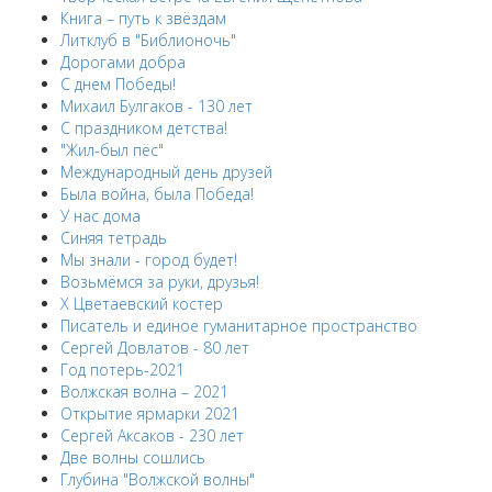
Книга – путь к звёздам
Литклуб в "Библионочь"
Дорогами добра
С днем Победы!
Михаил Булгаков - 130 лет
С праздником детства!
"Жил-был пёс"
Международный день друзей
Была война, была Победа!
У нас дома
Синяя тетрадь
Мы знали - город будет!
Возьмёмся за руки, друзья!
X Цветаевский костер
Писатель и единое гуманитарное пространство
Сергей Довлатов - 80 лет
Год потерь-2021
Волжская волна – 2021
Открытие ярмарки 2021
Сергей Аксаков - 230 лет
Две волны сошлись
Глубина "Волжской волны"