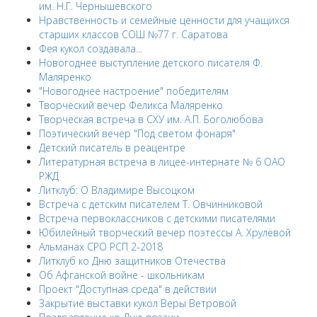
им. Н.Г. Чернышевского
Нравственность и семейные ценности для учащихся
старших классов СОШ №77 г. Саратова
Фея кукол создавала...
Новогоднее выступление детского писателя Ф.
Маляренко
"Новогоднее настроение" победителям
Творческий вечер Феликса Маляренко
Творческая встреча в СХУ им. А.П. Боголюбова
Поэтический вечер "Под светом фонаря"
Детский писатель в реацентре
Литературная встреча в лицее-интернате № 6 ОАО
РЖД
Литклуб: О Владимире Высоцком
Встреча с детским писателем Т. Овчинниковой
Встреча первоклассников с детскими писателями
Юбилейный творческий вечер поэтессы А. Хрулёвой
Альманах СРО РСП 2-2018
Литклуб ко Дню защитников Отечества
Об Афганской войне - школьникам
Проект "Доступная среда" в действии
Закрытие выставки кукол Веры Ветровой