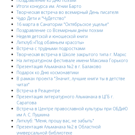
Поздравление ко Дню поэзии
Итоги конкурса им. Агнии Барто
Творческая встреча во всемирный День писателя
Чудо Дети и "ЧуДетство"
16 марта в Санатории "Октябрьское ущелье"
Поздравление со Всемирным днём поэзии
Неделя детской и юношеской книги
Литклуб:«Под обаяньем красоты»
Встреча с трудными подростками
Творческая встреча в Школе закрытого типа г. Маркс
На литературном фестивале имени Максима Горького
Презентация Альманаха №2 в г. Балаково
Подарок ко Дню космонавтики
В рамках проекта "Значит, лучшие книги ты в детстве
читал"
Встреча в Реацентре
Презентация литературного Альманаха в ЦГБ г.
Саратова
Встреча в Центре православной культуры при ОБДиЮ
им А. С. Пушкина
Литклуб: "Меня, прошу вас, не забыть"
Презентация Альманаха №2 в Областной
универсальной библиотеке