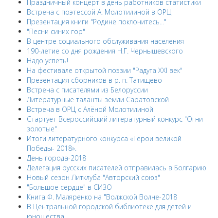
Праздничный концерт в день работников статистики
Встреча с поэтессой А. Молотилиной в ОРЦ
Презентация книги "Родине поклонитесь..."
"Песни синих гор"
В центре социального обслуживания населения
190-летие со дня рождения Н.Г. Чернышевского
Надо успеть!
На фестивале открытой поэзии "Радуга XXI век"
Презентация сборников в р. п. Татищево
Встреча с писателями из Белоруссии
Литературные таланты земли Саратовской
Встреча в ОРЦ с Алёной Молотилиной
Cтартует Всероссийский литературный конкурс "Огни
золотые"
Итоги литературного конкурса «Герои великой
Победы- 2018».
День города-2018
Делегация русских писателей отправилась в Болгарию
Новый сезон Литклуба "Авторский союз"
"Большое сердце" в СИЗО
Книга Ф. Маляренко на "Волжской Волне-2018
В Центральной городской библиотеке для детей и
юношества