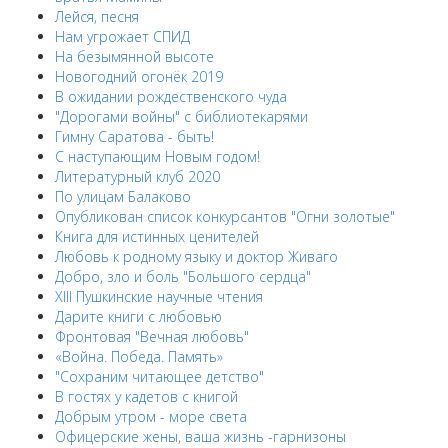
Лейся, песня
Нам угрожает СПИД
На безымянной высоте
Новогодний огонёк 2019
В ожидании рождественского чуда
"Дорогами войны" с библиотекарями
Гимну Саратова - быть!
С наступающим Новым годом!
Литературный клуб 2020
По улицам Балаково
Опубликован список конкурсантов "Огни золотые"
Книга для истинных ценителей
Любовь к родному языку и доктор Живаго
Добро, зло и боль "Большого сердца"
XIII Пушкинские научные чтения
Дарите книги с любовью
Фронтовая "Вечная любовь"
«Война. Победа. Память»
"Сохраним читающее детство"
В гостях у кадетов с книгой
Добрым утром - море света
Офицерские жены, ваша жизнь -гарнизоны