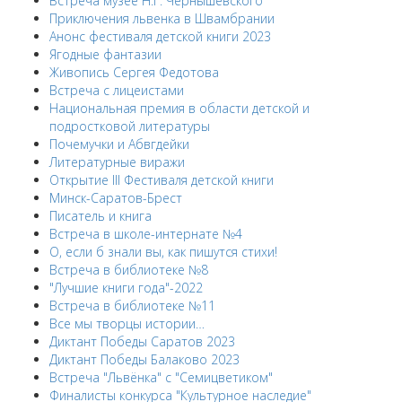
Встреча музее Н.Г. Чернышевского
Приключения львенка в Швамбрании
Анонс фестиваля детской книги 2023
Ягодные фантазии
Живопись Сергея Федотова
Встреча с лицеистами
Национальная премия в области детской и
подростковой литературы
Почемучки и Абвгдейки
Литературные виражи
Открытие III Фестиваля детской книги
Минск-Саратов-Брест
Писатель и книга
Встреча в школе-интернате №4
О, если б знали вы, как пишутся стихи!
Встреча в библиотеке №8
"Лучшие книги года"-2022
Встреча в библиотеке №11
Все мы творцы истории…
Диктант Победы Саратов 2023
Диктант Победы Балаково 2023
Встреча "Львёнка" с "Семицветиком"
Финалисты конкурса "Культурное наследие"