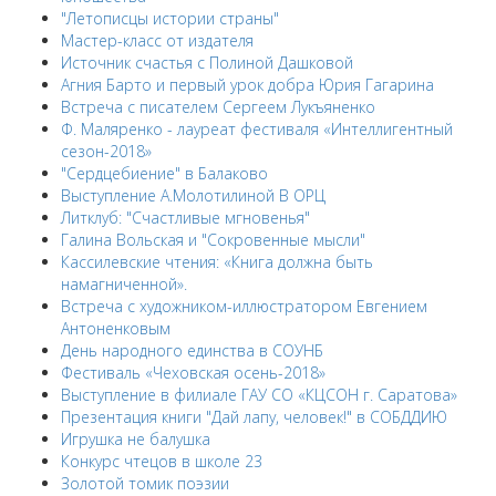
"Летописцы истории страны"
Мастер-класс от издателя
Источник счастья с Полиной Дашковой
Агния Барто и первый урок добра Юрия Гагарина
Встреча с писателем Сергеем Лукъяненко
Ф. Маляренко - лауреат фестиваля «Интеллигентный
сезон-2018»
"Сердцебиение" в Балаково
Выступление А.Молотилиной В ОРЦ
Литклуб: "Счастливые мгновенья"
Галина Вольская и "Сокровенные мысли"
Кассилевские чтения: «Книга должна быть
намагниченной».
Встреча с художником-иллюстратором Евгением
Антоненковым
День народного единства в СОУНБ
Фестиваль «Чеховская осень-2018»
Выступление в филиале ГАУ СО «КЦСОН г. Саратова»
Презентация книги "Дай лапу, человек!" в СОБДДИЮ
Игрушка не балушка
Конкурс чтецов в школе 23
Золотой томик поэзии