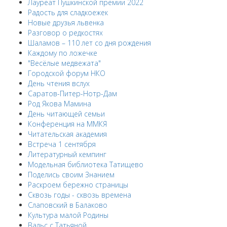
Лауреат Пушкинской премии 2022
Радость для сладкоежек
Новые друзья львенка
Разговор о редкостях
Шаламов – 110 лет со дня рождения
Каждому по ложечке
"Весёлые медвежата"
Городской форум НКО
День чтения вслух
Саратов-Питер-Нотр-Дам
Род Якова Мамина
День читающей семьи
Конференция на ММКЯ
Читательская академия
Встреча 1 сентября
Литературный кемпинг
Модельная библиотека Татищево
Поделись своим Знанием
Раскроем бережно страницы
Сквозь годы - сквозь времена
Слаповский в Балаково
Культура малой Родины
Вальс с Татьяной