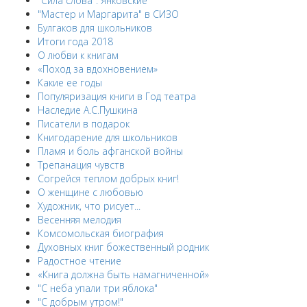
"Сила слова". Янковские
"Мастер и Маргарита" в СИЗО
Булгаков для школьников
Итоги года 2018
О любви к книгам
«Поход за вдохновением»
Какие ее годы
Популяризация книги в Год театра
Наследие А.С.Пушкина
Писатели в подарок
Книгодарение для школьников
Пламя и боль афганской войны
Трепанация чувств
Согрейся теплом добрых книг!
О женщине с любовью
Художник, что рисует...
Весенняя мелодия
Комсомольская биография
Духовных книг божественный родник
Радостное чтение
«Книга должна быть намагниченной»
"С неба упали три яблока"
"С добрым утром!"