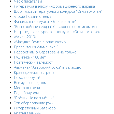
Час с писателем
Литература в эпоху информационного взрыва
Шорт-лист литературного конкурса "Огни золотые"
«Горю Поэзии огнём»
Финалисты конкурса "Огни золотые"
"Беспокойные сердца" балаковского комсомола
Награждение лауреатов конкурса «Огни золотые»
«Алиса-2019»
«Матушка Волга в опасности!»
Презентация Альманаха 3
Подросткам о Саратове и не только
Пушкинке - 100 лет
Поэтический телемост
Альманах "Авторский союз" в Балаково
Краеведческая встреча
Пока, каникулы!
Все лучшее - детям
Место встречи
Под абажуром
"Врёшь! Не возьмёшь!"
Эти сберегающие руки...
Литературный Балаково
Братья Мамины