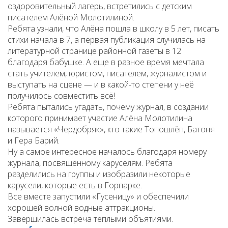
оздоровительный лагерь, встретились с детским
писателем Алёной Молотилиной.
Ребята узнали, что Алёна пошла в школу в 5 лет, писать
стихи начала в 7, а первая публикация случилась на
литературной странице районной газеты в 12
благодаря бабушке. А еще в разное время мечтала
стать учителем, юристом, писателем, журналистом и
выступать на сцене — и в какой-то степени у неё
получилось совместить всё!
Ребята пытались угадать, почему журнал, в создании
которого принимает участие Алёна Молотилина
называется «Чердобряк», кто такие Топошлёп, Батоня
и Гера Барий.
Ну а самое интересное началось благодаря номеру
журнала, посвящённому каруселям. Ребята
разделились на группы и изобразили некоторые
карусели, которые есть в Горпарке.
Все вместе запустили «Гусеницу» и обеспечили
хорошей волной водные аттракционы.
Завершилась встреча теплыми объятиями.