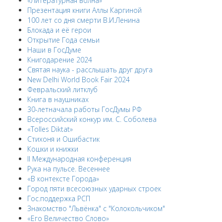
«Литературная волна»
Презентация книги Аллы Каргиной
100 лет со дня смерти В.И.Ленина
Блокада и её герои
Открытие Года семьи
Наши в ГосДуме
Книгодарение 2024
Святая наука - расслышать друг друга
New Delhi World Book Fair 2024
Февральский литклуб
Книга в наушниках
30-летначала работы ГосДумы РФ
Всероссийский конкур им. С. Соболева
«Tolles Diktat»
Стихоня и Ошибастик
Кошки и книжки
II Международная конференция
Рука на пульсе. Весеннее
«В контексте Города»
Город пяти всесоюзных ударных строек
Гос.поддержка РСП
Знакомство "Львёнка" с "Колокольчиком"
«Его Величество Слово»