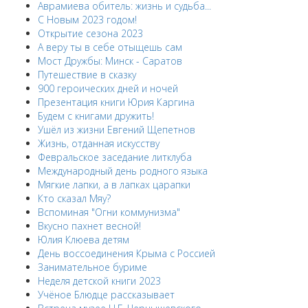
Аврамиева обитель: жизнь и судьба...
С Новым 2023 годом!
Открытие сезона 2023
А веру ты в себе отыщешь сам
Мост Дружбы: Минск - Саратов
Путешествие в сказку
900 героических дней и ночей
Презентация книги Юрия Каргина
Будем с книгами дружить!
Ушёл из жизни Евгений Щепетнов
Жизнь, отданная искусству
Февральское заседание литклуба
Международный день родного языка
Мягкие лапки, а в лапках царапки
Кто сказал Мяу?
Вспоминая "Огни коммунизма"
Вкусно пахнет весной!
Юлия Клюева детям
День воссоединения Крыма с Россией
Занимательное буриме
Неделя детской книги 2023
Учёное Блюдце рассказывает