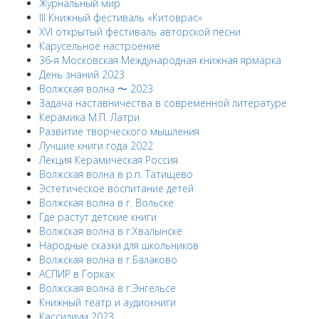
Журнальный мир
III Книжный фестиваль «Китоврас»
ХVI открытый фестиваль авторской песни
Карусельное настроение
36-я Московская Международная книжная ярмарка
День знаний 2023
Волжская волна 〜 2023
Задача наставничества в современной литературе
Керамика М.П. Латри
Развитие творческого мышления
Лучшие книги года 2022
Лекция Керамическая Россия
Волжская волна в р.п. Татищево
Эстетическое воспитание детей
Волжская волна в г. Вольске
Где растут детские книги
Волжская волна в г.Хвалынске
Народные сказки для школьников
Волжская волна в г.Балаково
АСПИР в Горках
Волжская волна в г.Энгельсе
Книжный театр и аудиокниги
Кассилиум 2023