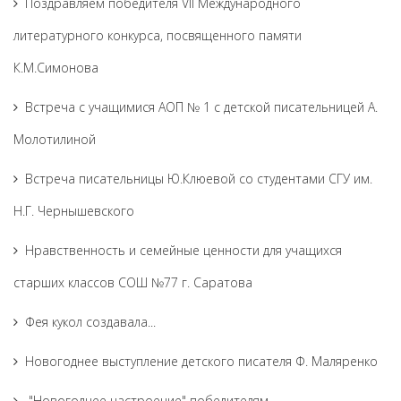
Поздравляем победителя VII Международного
литературного конкурса, посвященного памяти
К.М.Симонова
Встреча с учащимися АОП № 1 с детской писательницей А.
Молотилиной
Встреча писательницы Ю.Клюевой со студентами СГУ им.
Н.Г. Чернышевского
Нравственность и семейные ценности для учащихся
старших классов СОШ №77 г. Саратова
Фея кукол создавала...
Новогоднее выступление детского писателя Ф. Маляренко
"Новогоднее настроение" победителям