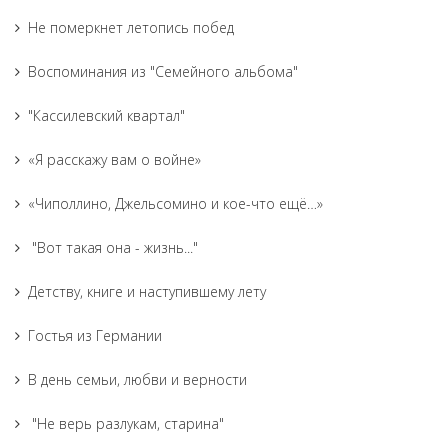
Не померкнет летопись побед
Воспоминания из "Семейного альбома"
"Кассилевский квартал"
«Я расскажу вам о войне»
«Чиполлино, Джельсомино и кое-что ещё…»
"Вот такая она - жизнь..."
Детству, книге и наступившему лету
Гостья из Германии
В день семьи, любви и верности
"Не верь разлукам, старина"