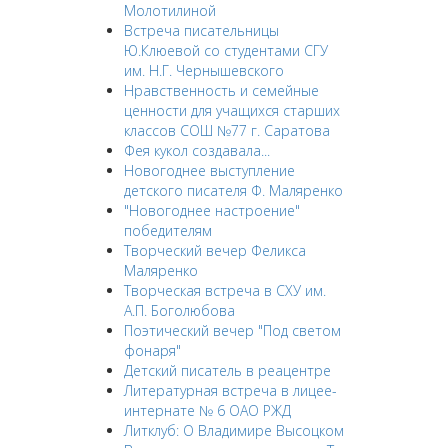
Молотилиной
Встреча писательницы
Ю.Клюевой со студентами СГУ
им. Н.Г. Чернышевского
Нравственность и семейные
ценности для учащихся старших
классов СОШ №77 г. Саратова
Фея кукол создавала...
Новогоднее выступление
детского писателя Ф. Маляренко
"Новогоднее настроение"
победителям
Творческий вечер Феликса
Маляренко
Творческая встреча в СХУ им.
А.П. Боголюбова
Поэтический вечер "Под светом
фонаря"
Детский писатель в реацентре
Литературная встреча в лицее-
интернате № 6 ОАО РЖД
Литклуб: О Владимире Высоцком