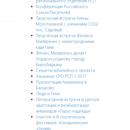
регионального отделения РСП
Конференция Российского
Союза Писателей
Творческая встреча Алёны
Молотилиной с учениками СОШ
пос. Садовый
Творческая встреча Феликса
Маляренко с нижегородскими
кадетами
Феликс Маляренко делает
подарок родному городу
Биробиджану
Секреты юбилейного проекта
Альманах СРО РСП 1-2017
Презентация Альманаха в
Балаково
Люди и Тени
Литературная встреча в Центре
адаптации и реабилитации
инвалидов «Парус надежды»
Участие в III поэтическом
фестивале «Касмынинские
чтения»