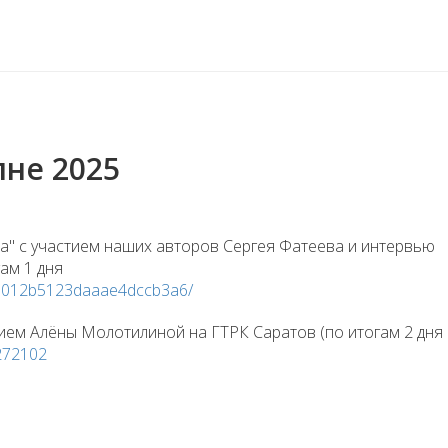
не 2025
а" с участием наших авторов Сергея Фатеева и интервью
ам 1 дня
656012b5123daaae4dccb3a6/
ием Алёны Молотилиной на ГТРК Саратов (по итогам 2 дня
6272102