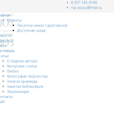
8 927-145-0146
rsp-asouz@mail.ru
лавная
Проекты
Писатели земли Саратовской
Доступная среда
овости
онкурсы
ниги
естиваль
татьи
О бедном авторе...
Авторские статьи
Ликбез
Философия творчества
Записки краеведа
Заметки библиофила
Экранизации
онтакты
МИ