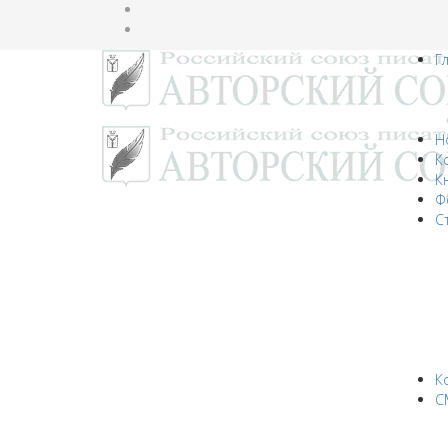
Г
Н
К
К
Ф
С
К
С