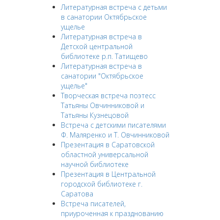
Литературная встреча с детьми
в санатории Октябрьское
ущелье
Литературная встреча в
Детской центральной
библиотеке р.п. Татищево
Литературная встреча в
санатории "Октябрьское
ущелье"
Творческая встреча поэтесс
Татьяны Овчинниковой и
Татьяны Кузнецовой
Встреча с детскими писателями
Ф. Маляренко и Т. Овчинниковой
Презентация в Саратовской
областной универсальной
научной библиотеке
Презентация в Центральной
городской библиотеке г.
Саратова
Встреча писателей,
приуроченная к празднованию