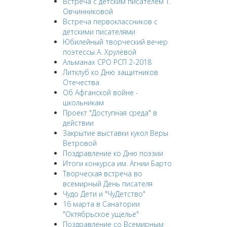
Встреча с детским писателем Т.
Овчинниковой
Встреча первоклассников с
детскими писателями
Юбилейный творческий вечер
поэтессы А. Хрулёвой
Альманах СРО РСП 2-2018
Литклуб ко Дню защитников
Отечества
Об Афганской войне -
школьникам
Проект "Доступная среда" в
действии
Закрытие выставки кукол Веры
Ветровой
Поздравление ко Дню поэзии
Итоги конкурса им. Агнии Барто
Творческая встреча во
всемирный День писателя
Чудо Дети и "ЧуДетство"
16 марта в Санатории
"Октябрьское ущелье"
Поздравление со Всемирным