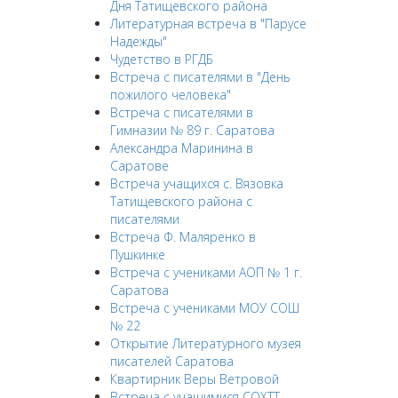
Дня Татищевского района
Литературная встреча в "Парусе
Надежды"
Чудетство в РГДБ
Встреча с писателями в "День
пожилого человека"
Встреча с писателями в
Гимназии № 89 г. Саратова
Александра Маринина в
Саратове
Встреча учащихся с. Вязовка
Татищевского района с
писателями
Встреча Ф. Маляренко в
Пушкинке
Встреча с учениками АОП № 1 г.
Саратова
Встреча с учениками МОУ СОШ
№ 22
Открытие Литературного музея
писателей Саратова
Квартирник Веры Ветровой
Встреча с учащимися СОХТТ