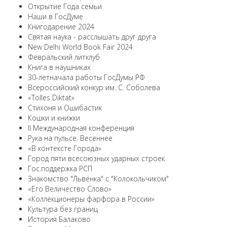
Открытие Года семьи
Наши в ГосДуме
Книгодарение 2024
Святая наука - расслышать друг друга
New Delhi World Book Fair 2024
Февральский литклуб
Книга в наушниках
30-летначала работы ГосДумы РФ
Всероссийский конкур им. С. Соболева
«Tolles Diktat»
Стихоня и Ошибастик
Кошки и книжки
II Международная конференция
Рука на пульсе. Весеннее
«В контексте Города»
Город пяти всесоюзных ударных строек
Гос.поддержка РСП
Знакомство "Львёнка" с "Колокольчиком"
«Его Величество Слово»
«Коллекционеры фарфора в России»
Культура без границ
История Балаково