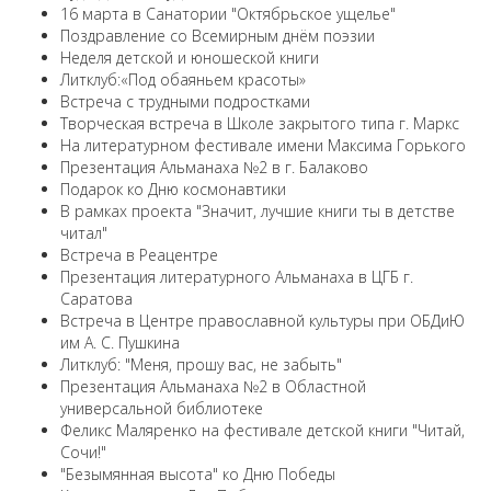
16 марта в Санатории "Октябрьское ущелье"
Поздравление со Всемирным днём поэзии
Неделя детской и юношеской книги
Литклуб:«Под обаяньем красоты»
Встреча с трудными подростками
Творческая встреча в Школе закрытого типа г. Маркс
На литературном фестивале имени Максима Горького
Презентация Альманаха №2 в г. Балаково
Подарок ко Дню космонавтики
В рамках проекта "Значит, лучшие книги ты в детстве
читал"
Встреча в Реацентре
Презентация литературного Альманаха в ЦГБ г.
Саратова
Встреча в Центре православной культуры при ОБДиЮ
им А. С. Пушкина
Литклуб: "Меня, прошу вас, не забыть"
Презентация Альманаха №2 в Областной
универсальной библиотеке
Феликс Маляренко на фестивале детской книги "Читай,
Сочи!"
"Безымянная высота" ко Дню Победы