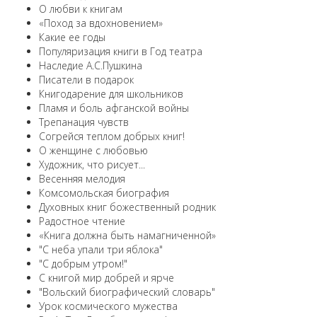
О любви к книгам
«Поход за вдохновением»
Какие ее годы
Популяризация книги в Год театра
Наследие А.С.Пушкина
Писатели в подарок
Книгодарение для школьников
Пламя и боль афганской войны
Трепанация чувств
Согрейся теплом добрых книг!
О женщине с любовью
Художник, что рисует...
Весенняя мелодия
Комсомольская биография
Духовных книг божественный родник
Радостное чтение
«Книга должна быть намагниченной»
"С неба упали три яблока"
"С добрым утром!"
С книгой мир добрей и ярче
"Вольский биографический словарь"
Урок космического мужества