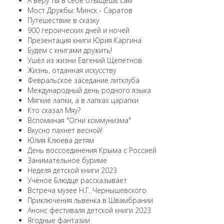
А веру ты в себе отыщешь сам
Мост Дружбы: Минск - Саратов
Путешествие в сказку
900 героических дней и ночей
Презентация книги Юрия Каргина
Будем с книгами дружить!
Ушёл из жизни Евгений Щепетнов
Жизнь, отданная искусству
Февральское заседание литклуба
Международный день родного языка
Мягкие лапки, а в лапках царапки
Кто сказал Мяу?
Вспоминая "Огни коммунизма"
Вкусно пахнет весной!
Юлия Клюева детям
День воссоединения Крыма с Россией
Занимательное буриме
Неделя детской книги 2023
Учёное Блюдце рассказывает
Встреча музее Н.Г. Чернышевского
Приключения львенка в Швамбрании
Анонс фестиваля детской книги 2023
Ягодные фантазии