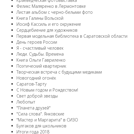
Краеведческая фотовыставка
Феликс Маляренко в Лермонтовке
Листая альбом с черно-белыми фото
Книга Галины Вольской
Иосиф Кассиль и его окружение
Сердцебиение для художников
Первая модельная библиотека в Саратовской области
День героев России
Я - счастливый человек
Люди. Судьбы. Времена
Книга Ольги Гавриленко
Поэтический квартирник
Творческая встреча с будущими медиками
Новогодний огонёк
Саратов-Тарту
С Новым годом и Рождеством!
Свет доброй звезды
Любопыт
"Планета друзей"
"Сила слова". Янковские
"Мастер и Маргарита" в СИЗО
Булгаков для школьников
Итоги года 2018