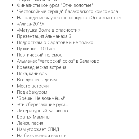
Финалисты конкурса "Огни золотые"
"Беспокойные сердца" балаковского комсомола
Награждение лауреатов конкурса «Огни золотые»
«Алиса-2019»
«Матушка Волга в опасности!»
Презентация Альманаха 3
Подросткам о Саратове и не только
Пушкинке - 100 лет
Поэтический телемост
Альманах "Авторский союз" в Балаково
Краеведческая встреча
Пока, каникулы!
Все лучшее - детям
Место встречи
Под абажуром
"Врёшь! Не возьмёшь!"
Эти сберегающие руки...
Литературный Балаково
Братья Мамины
Лейся, песня
Нам угрожает СПИД
На безымянной высоте