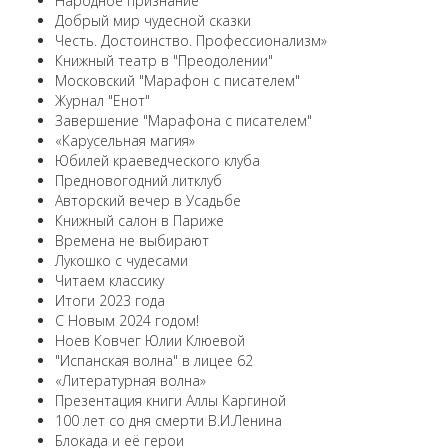
Народное признание
Добрый мир чудесной сказки
Честь. Достоинство. Профессионализм»
Книжный театр в "Преодолении"
Московский "Марафон с писателем"
Журнал "Енот"
Завершение "Марафона с писателем"
«Карусельная магия»
Юбилей краеведческого клуба
Предновогодний литклуб
Авторский вечер в Усадьбе
Книжный салон в Париже
Времена не выбирают
Лукошко с чудесами
Читаем классику
Итоги 2023 года
С Новым 2024 годом!
Ноев Ковчег Юлии Клюевой
"Испанская волна" в лицее 62
«Литературная волна»
Презентация книги Аллы Каргиной
100 лет со дня смерти В.И.Ленина
Блокада и её герои