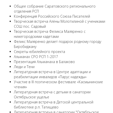
Общее собрание Саратовского регионального
отделения РСП
Конференция Российского Союза Писателей
Творческая встреча Алёны Молотилиной с учениками
СОШ пос. Садовый
Творческая встреча Феликса Маляренко с
нижегородскими кадетами
Феликс Маляренко делает подарок родному городу
Биробиджану
Секреты юбилейного проекта
Альманах СРО РСП 1-2017
Презентация Альманаха в Балаково
Люди и Тени
Литературная встреча в Центре адаптации и
реабилитации инвалидов «Парус надежды»
Участие в III поэтическом фестивале «Касмынинские
чтения»
Литературная встреча с детьми в санатории
Октябрьское ущелье
Литературная встреча в Детской центральной
библиотеке р.п. Татищево
Литературная встреча в санатории "Октябрьское