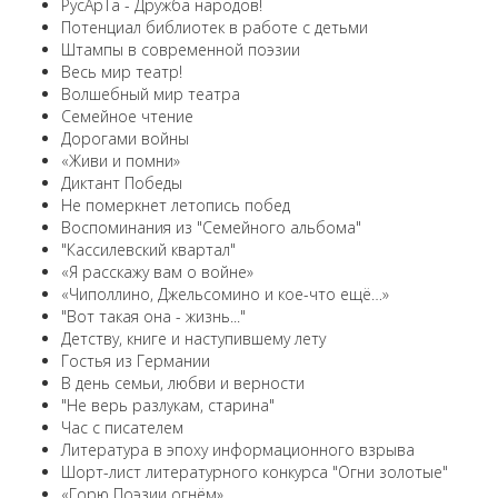
РусАрТа - Дружба народов!
Потенциал библиотек в работе с детьми
Штампы в современной поэзии
Весь мир театр!
Волшебный мир театра
Семейное чтение
Дорогами войны
«Живи и помни»
Диктант Победы
Не померкнет летопись побед
Воспоминания из "Семейного альбома"
"Кассилевский квартал"
«Я расскажу вам о войне»
«Чиполлино, Джельсомино и кое-что ещё…»
"Вот такая она - жизнь..."
Детству, книге и наступившему лету
Гостья из Германии
В день семьи, любви и верности
"Не верь разлукам, старина"
Час с писателем
Литература в эпоху информационного взрыва
Шорт-лист литературного конкурса "Огни золотые"
«Горю Поэзии огнём»