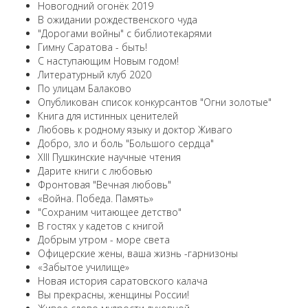
Новогодний огонёк 2019
В ожидании рождественского чуда
"Дорогами войны" с библиотекарями
Гимну Саратова - быть!
С наступающим Новым годом!
Литературный клуб 2020
По улицам Балаково
Опубликован список конкурсантов "Огни золотые"
Книга для истинных ценителей
Любовь к родному языку и доктор Живаго
Добро, зло и боль "Большого сердца"
XIII Пушкинские научные чтения
Дарите книги с любовью
Фронтовая "Вечная любовь"
«Война. Победа. Память»
"Сохраним читающее детство"
В гостях у кадетов с книгой
Добрым утром - море света
Офицерские жены, ваша жизнь -гарнизоны
«Забытое училище»
Новая история саратовского калача
Вы прекрасны, женщины России!