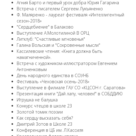
Агния Барто и первый урок добра Юрия Гагарина
Встреча с писателем Сергеем Лукъяненко
Ф. Маляренко - лауреат фестиваля «Интеллигентный
сезон-2018»
"Сердцебиение" в Балаково
Выступление А.Молотилиной В ОРЦ
Литклуб: "Счастливые мгновенья"
Галина Вольская и "Сокровенные мысли"
Кассилевские чтения: «Книга должна быть
намагниченной».
Встреча с художником-иллюстратором Евгением
Антоненковым
День народного единства в СОУНБ
Фестиваль «Чеховская осень-2018»
Выступление в филиале ГАУ СО «КЦСОН г. Саратова»
Презентация книги "Дай лапу, человек!" в СОБДДИЮ
Игрушка не балушка
Конкурс чтецов в школе 23
Золотой томик поэзии
Как сердцу высказать себя?
Дмитрий Зотов в Школе 23
Конференция в ЦБ им. Л.Кассиля