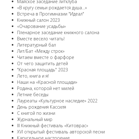
Майское заседание литклуба
«В кругу семьи рождается душа…»
Встреча в Прогимназии "Идеал"
Книжный салон 2023
«Очарование усадьбы»
Пленарное заседание книжного салона
Вместе весело читать!
Литературный бал
Лит/Бат «Между строк»
Читаем вместе о фарфоре
От чего защитить детей
"Красная площадь" 2023
Лето, книга и я!
Наши на «Красной площади»
Родина, которой нет милей
Летние беседы
Лауреаты «Культурное наследие» 2022
День рождения Кассиля
С книгой по жизни
Журнальный мир
III Книжный фестиваль «Китоврас»
ХVI открытый фестиваль авторской песни
Карусельное настроение