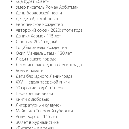
«Да будет «Свет»!
Умер писатель Роман Арбитман
День бардовской песни
Для детей, с любовью…
Европейскоe Рождество
Авторский союз - 2020: итоги года
Даниил Хармс - 115 лет
С новым 2021 годом!
Голубая звезда Рождества
Осип Мандельштам - 130 лет
Люди нашего города
Летопись блокадного Ленинграда
Боль и память
Дети блокадного Ленинграда
XXVII Неделя тверской книги
"Открытие года" в Твери
Перекрестки жизни
Книги с любовью
Литературный сундучок
Майолика Тверской губернии
Агния Барто - 115 лет
30 лет в журналистике
«Писатель и время»