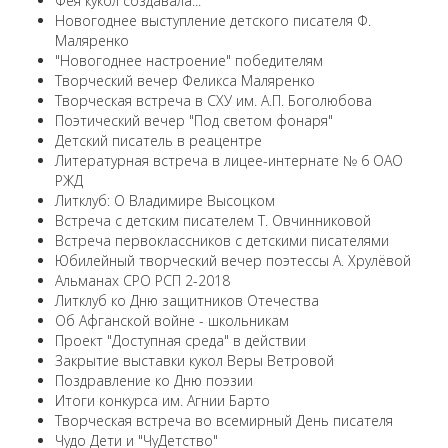
Фея кукол создавала...
Новогоднее выступление детского писателя Ф.
Маляренко
"Новогоднее настроение" победителям
Творческий вечер Феликса Маляренко
Творческая встреча в СХУ им. А.П. Боголюбова
Поэтический вечер "Под светом фонаря"
Детский писатель в реацентре
Литературная встреча в лицее-интернате № 6 ОАО
РЖД
Литклуб: О Владимире Высоцком
Встреча с детским писателем Т. Овчинниковой
Встреча первоклассников с детскими писателями
Юбилейный творческий вечер поэтессы А. Хрулёвой
Альманах СРО РСП 2-2018
Литклуб ко Дню защитников Отечества
Об Афганской войне - школьникам
Проект "Доступная среда" в действии
Закрытие выставки кукол Веры Ветровой
Поздравление ко Дню поэзии
Итоги конкурса им. Агнии Барто
Творческая встреча во всемирный День писателя
Чудо Дети и "ЧуДетство"