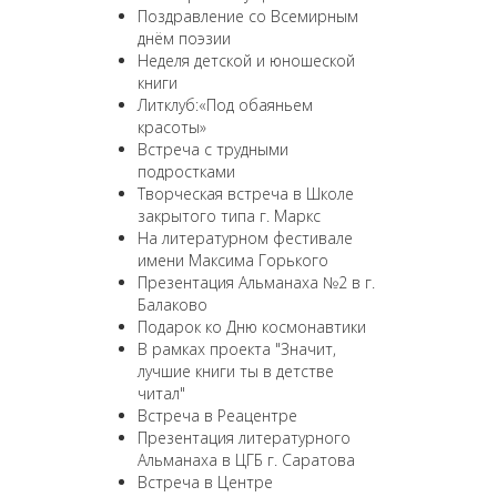
Поздравление со Всемирным
днём поэзии
Неделя детской и юношеской
книги
Литклуб:«Под обаяньем
красоты»
Встреча с трудными
подростками
Творческая встреча в Школе
закрытого типа г. Маркс
На литературном фестивале
имени Максима Горького
Презентация Альманаха №2 в г.
Балаково
Подарок ко Дню космонавтики
В рамках проекта "Значит,
лучшие книги ты в детстве
читал"
Встреча в Реацентре
Презентация литературного
Альманаха в ЦГБ г. Саратова
Встреча в Центре