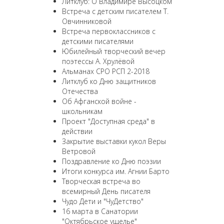
Литклуб: О Владимире Высоцком
Встреча с детским писателем Т.
Овчинниковой
Встреча первоклассников с
детскими писателями
Юбилейный творческий вечер
поэтессы А. Хрулёвой
Альманах СРО РСП 2-2018
Литклуб ко Дню защитников
Отечества
Об Афганской войне -
школьникам
Проект "Доступная среда" в
действии
Закрытие выставки кукол Веры
Ветровой
Поздравление ко Дню поэзии
Итоги конкурса им. Агнии Барто
Творческая встреча во
всемирный День писателя
Чудо Дети и "ЧуДетство"
16 марта в Санатории
"Октябрьское ущелье"