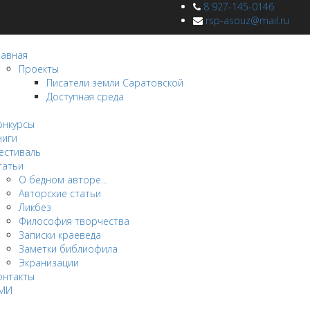
8 927-145-0146
rsp-asouz@mail.ru
лавная
Проекты
Писатели земли Саратовской
Доступная среда
овости
онкурсы
ниги
естиваль
татьи
О бедном авторе...
Авторские статьи
Ликбез
Философия творчества
Записки краеведа
Заметки библиофила
Экранизации
онтакты
МИ