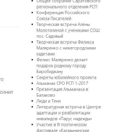
Общее собрание Саратовского
регионального отделения РСП
Конференция Российского
Союза Писателей
Творческая встреча Алёны
Молотилиной с учениками СОШ
пос. Садовый
Творческая встреча Феликса
Маляренко с нижегородскими
кадетами
Феликс Маляренко делает
подарок родному городу
Биробиджану
Секреты юбилейного проекта
го
Альманах СРО РСП 1-2017
Презентация Альманаха в
полнил
Балаково
Люди и Тени
Литературная встреча в Центре
адаптации и реабилитации
инвалидов «Парус надежды»
Участие в III поэтическом
фестивале «Касмынинские