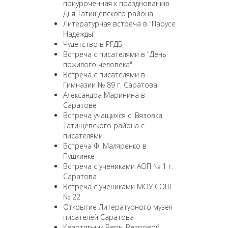
приуроченная к празднованию
Дня Татищевского района
Литературная встреча в "Парусе
Надежды"
Чудетство в РГДБ
Встреча с писателями в "День
пожилого человека"
Встреча с писателями в
Гимназии № 89 г. Саратова
Александра Маринина в
Саратове
Встреча учащихся с. Вязовка
Татищевского района с
писателями
Встреча Ф. Маляренко в
Пушкинке
Встреча с учениками АОП № 1 г.
Саратова
Встреча с учениками МОУ СОШ
№ 22
Открытие Литературного музея
писателей Саратова
Квартирник Веры Ветровой