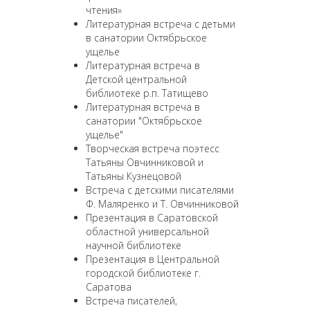
чтения»
Литературная встреча с детьми
в санатории Октябрьское
ущелье
Литературная встреча в
Детской центральной
библиотеке р.п. Татищево
Литературная встреча в
санатории "Октябрьское
ущелье"
Творческая встреча поэтесс
Татьяны Овчинниковой и
Татьяны Кузнецовой
Встреча с детскими писателями
Ф. Маляренко и Т. Овчинниковой
Презентация в Саратовской
областной универсальной
научной библиотеке
Презентация в Центральной
городской библиотеке г.
Саратова
Встреча писателей,