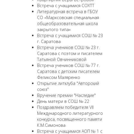
Встреча с учащимися СОХТТ
Литературная встреча в ГБОУ
СО «Марксовская специальная
общеобразовательная школа
закрытого типа»
Встреча с учащимися СОШ № 23
г. Саратова
Встреча учеников СОШ № 23 г.
Саратова с поэтом и писателем
Татьяной Овчинниковой
Встреча учеников СОШ № 77 г.
Саратова с детским писателем
Феликсом Маляренко
Открытие литклуба "Авторский
союз"
Вручение премии "Наследие"
День матери в СОШ № 22
Поздравляем победителя VII
Международного литературного
конкурса, посвященного памяти
К.М.Симонова
Встреча с учащимися АОП № 1 с