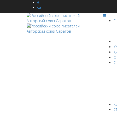
Г
Н
К
К
Ф
С
К
С