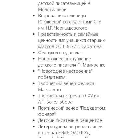
детской писательницей А.
Молотилиной
Встреча писательницы
Ю.Клюевой со студентами СГУ
им. Н.Г. Чернышевского
Нравственность и семейные
ценности для учащихся старших
классов СОШ №77 г. Саратова
Фея кукол создавала...
Новогоднее выступление
детского писателя Ф. Маляренко
"Новогоднее настроение"
победителям
Творческий вечер Феликса
Маляренко
Творческая встреча в СХУ им.
А.П. Боголюбова
Поэтический вечер "Под светом
фонаря"
Детский писатель в реацентре
Литературная встреча в лицее-
интернате № 6 ОАО РЖД