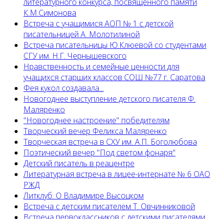
литературного конкурса, посвященного памяти
К.М.Симонова
Встреча с учащимися АОП № 1 с детской
писательницей А. Молотилиной
Встреча писательницы Ю.Клюевой со студентами
СГУ им. Н.Г. Чернышевского
Нравственность и семейные ценности для
учащихся старших классов СОШ №77 г. Саратова
Фея кукол создавала...
Новогоднее выступление детского писателя Ф.
Маляренко
"Новогоднее настроение" победителям
Творческий вечер Феликса Маляренко
Творческая встреча в СХУ им. А.П. Боголюбова
Поэтический вечер "Под светом фонаря"
Детский писатель в реацентре
Литературная встреча в лицее-интернате № 6 ОАО
РЖД
Литклуб: О Владимире Высоцком
Встреча с детским писателем Т. Овчинниковой
Встреча первоклассников с детскими писателями