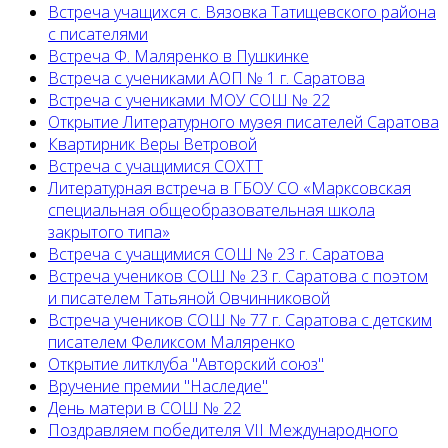
Встреча учащихся с. Вязовка Татищевского района
с писателями
Встреча Ф. Маляренко в Пушкинке
Встреча с учениками АОП № 1 г. Саратова
Встреча с учениками МОУ СОШ № 22
Открытие Литературного музея писателей Саратова
Квартирник Веры Ветровой
Встреча с учащимися СОХТТ
Литературная встреча в ГБОУ СО «Марксовская
специальная общеобразовательная школа
закрытого типа»
Встреча с учащимися СОШ № 23 г. Саратова
Встреча учеников СОШ № 23 г. Саратова с поэтом
и писателем Татьяной Овчинниковой
Встреча учеников СОШ № 77 г. Саратова с детским
писателем Феликсом Маляренко
Открытие литклуба "Авторский союз"
Вручение премии "Наследие"
День матери в СОШ № 22
Поздравляем победителя VII Международного