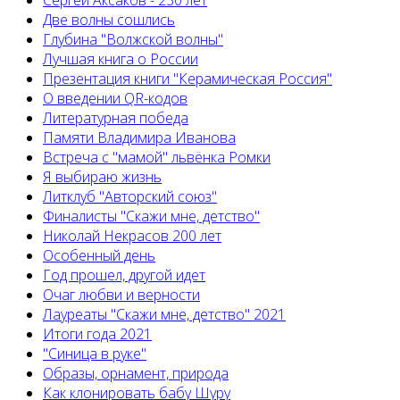
Сергей Аксаков - 230 лет
Две волны сошлись
Глубина "Волжской волны"
Лучшая книга о России
Презентация книги "Керамическая Россия"
О введении QR-кодов
Литературная победа
Памяти Владимира Иванова
Встреча с "мамой" львёнка Ромки
Я выбираю жизнь
Литклуб "Авторский союз"
Финалисты "Скажи мне, детство"
Николай Некрасов 200 лет
Особенный день
Год прошел, другой идет
Очаг любви и верности
Лауреаты "Скажи мне, детство" 2021
Итоги года 2021
"Синица в руке"
Образы, орнамент, природа
Как клонировать бабу Шуру