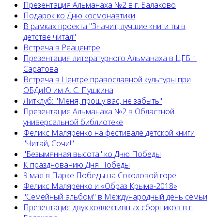
Презентация Альманаха №2 в г. Балаково
Подарок ко Дню космонавтики
В рамках проекта "Значит, лучшие книги ты в
детстве читал"
Встреча в Реацентре
Презентация литературного Альманаха в ЦГБ г.
Саратова
Встреча в Центре православной культуры при
ОБДиЮ им А. С. Пушкина
Литклуб: "Меня, прошу вас, не забыть"
Презентация Альманаха №2 в Областной
универсальной библиотеке
Феликс Маляренко на фестивале детской книги
"Читай, Сочи!"
"Безымянная высота" ко Дню Победы
К празднованию Дня Победы
9 мая в Парке Победы на Соколовой горе
Феликс Маляренко и «Образ Крыма-2018»
"Семейный альбом" в Международный день семьи
Презентация двух коллективных сборников в г.