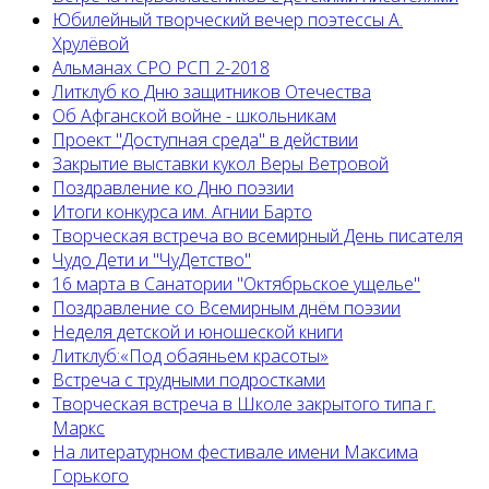
Юбилейный творческий вечер поэтессы А.
Хрулёвой
Альманах СРО РСП 2-2018
Литклуб ко Дню защитников Отечества
Об Афганской войне - школьникам
Проект "Доступная среда" в действии
Закрытие выставки кукол Веры Ветровой
Поздравление ко Дню поэзии
Итоги конкурса им. Агнии Барто
Творческая встреча во всемирный День писателя
Чудо Дети и "ЧуДетство"
16 марта в Санатории "Октябрьское ущелье"
Поздравление со Всемирным днём поэзии
Неделя детской и юношеской книги
Литклуб:«Под обаяньем красоты»
Встреча с трудными подростками
Творческая встреча в Школе закрытого типа г.
Маркс
На литературном фестивале имени Максима
Горького