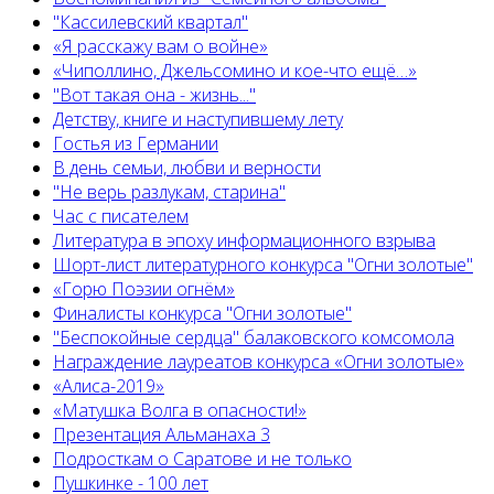
"Кассилевский квартал"
«Я расскажу вам о войне»
«Чиполлино, Джельсомино и кое-что ещё…»
"Вот такая она - жизнь..."
Детству, книге и наступившему лету
Гостья из Германии
В день семьи, любви и верности
"Не верь разлукам, старина"
Час с писателем
Литература в эпоху информационного взрыва
Шорт-лист литературного конкурса "Огни золотые"
«Горю Поэзии огнём»
Финалисты конкурса "Огни золотые"
"Беспокойные сердца" балаковского комсомола
Награждение лауреатов конкурса «Огни золотые»
«Алиса-2019»
«Матушка Волга в опасности!»
Презентация Альманаха 3
Подросткам о Саратове и не только
Пушкинке - 100 лет