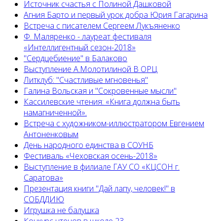
Источник счастья с Полиной Дашковой
Агния Барто и первый урок добра Юрия Гагарина
Встреча с писателем Сергеем Лукъяненко
Ф. Маляренко - лауреат фестиваля
«Интеллигентный сезон-2018»
"Сердцебиение" в Балаково
Выступление А.Молотилиной В ОРЦ
Литклуб: "Счастливые мгновенья"
Галина Вольская и "Сокровенные мысли"
Кассилевские чтения: «Книга должна быть
намагниченной».
Встреча с художником-иллюстратором Евгением
Антоненковым
День народного единства в СОУНБ
Фестиваль «Чеховская осень-2018»
Выступление в филиале ГАУ СО «КЦСОН г.
Саратова»
Презентация книги "Дай лапу, человек!" в
СОБДДИЮ
Игрушка не балушка