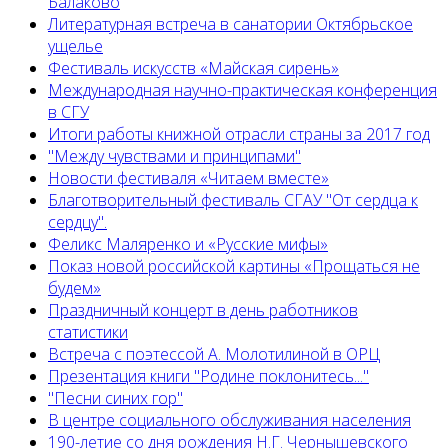
Балаково
Литературная встреча в санатории Октябрьское
ущелье
Фестиваль искусств «Майская сирень»
Международная научно-практическая конференция
в СГУ
Итоги работы книжной отрасли страны за 2017 год
"Между чувствами и принципами"
Новости фестиваля «Читаем вместе»
Благотворительный фестиваль СГАУ "От сердца к
сердцу".
Феликс Маляренко и «Русские мифы»
Показ новой российской картины «Прощаться не
будем»
Праздничный концерт в день работников
статистики
Встреча с поэтессой А. Молотилиной в ОРЦ
Презентация книги "Родине поклонитесь..."
"Песни синих гор"
В центре социального обслуживания населения
190-летие со дня рождения Н.Г. Чернышевского