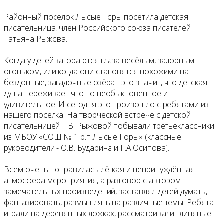
Районный поселок Лысые Горы посетила детская
писательница, член Российского союза писателей
Татьяна Рыжова.
Когда у детей загораются глаза весёлым, задорным
огоньком, или когда они становятся похожими на
бездонные, загадочные озёра - это значит, что детская
душа переживает что-то необыкновенное и
удивительное. И сегодня это произошло с ребятами из
нашего поселка. На творческой встрече с детской
писательницей Т.В. Рыжовой побывали третьеклассники
из МБОУ «СОШ № 1 р.п Лысые Горы» (классные
руководители - О.В. Бударина и Г.А.Осипова).
Всем очень понравилась лёгкая и непринуждённая
атмосфера мероприятия, а разговор с автором
замечательных произведений, заставлял детей думать,
фантазировать, размышлять на различные темы. Ребята
играли на деревянных ложках, рассматривали глиняные