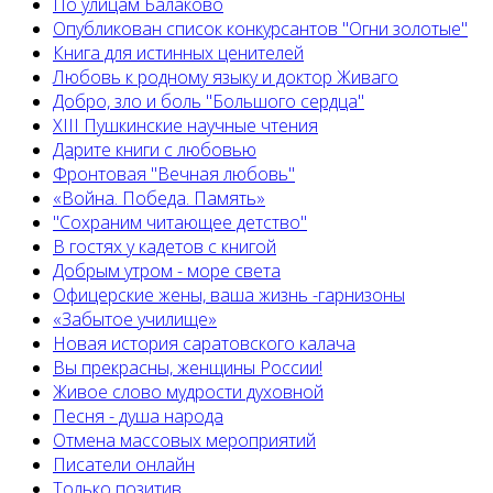
По улицам Балаково
Опубликован список конкурсантов "Огни золотые"
Книга для истинных ценителей
Любовь к родному языку и доктор Живаго
Добро, зло и боль "Большого сердца"
XIII Пушкинские научные чтения
Дарите книги с любовью
Фронтовая "Вечная любовь"
«Война. Победа. Память»
"Сохраним читающее детство"
В гостях у кадетов с книгой
Добрым утром - море света
Офицерские жены, ваша жизнь -гарнизоны
«Забытое училище»
Новая история саратовского калача
Вы прекрасны, женщины России!
Живое слово мудрости духовной
Песня - душа народа
Отмена массовых мероприятий
Писатели онлайн
Только позитив