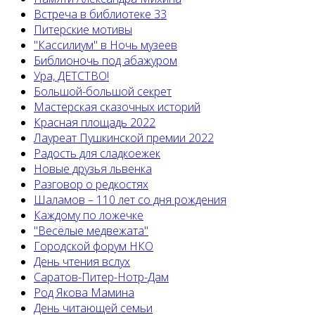
Встреча в библиотеке 33
Питерские мотивы
"Кассилиум" в Ночь музеев
Библионочь под абажуром
Ура, ДЕТСТВО!
Большой-большой секрет
Мастерская сказочных историй
Красная площадь 2022
Лауреат Пушкинской премии 2022
Радость для сладкоежек
Новые друзья львенка
Разговор о редкостях
Шаламов – 110 лет со дня рождения
Каждому по ложечке
"Весёлые медвежата"
Городской форум НКО
День чтения вслух
Саратов-Питер-Нотр-Дам
Род Якова Мамина
День читающей семьи