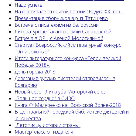
Надо успеть!
На фестивале открытой поэзии "Радуга XXI век"
Презентация сборников в р. п. Татищево
Встреча с писателями из Белоруссии
Литературные таланты земли Саратовской
Встреча в ОРЦ с Алёной Молотилиной
Cтартует Всероссийский литературный конкурс
"Огни золотые"
Итоги литературного конкурса «Герои великой
Победы- 2018».
День города-2018
Делегация русских писателей отправилась в
Болгарию
Новый сезон Литклуба "Авторский союз"
"Большое сердце" в СИЗО
Книга Ф. Маляренко на "Волжской Волне-2018
В Центральной городской библиотеке для детей и
юношества
"Летописцы истории страны"
Мастер-класс от издателя