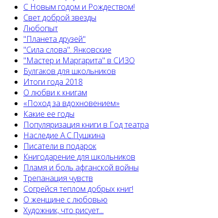
С Новым годом и Рождеством!
Свет доброй звезды
Любопыт
"Планета друзей"
"Сила слова". Янковские
"Мастер и Маргарита" в СИЗО
Булгаков для школьников
Итоги года 2018
О любви к книгам
«Поход за вдохновением»
Какие ее годы
Популяризация книги в Год театра
Наследие А.С.Пушкина
Писатели в подарок
Книгодарение для школьников
Пламя и боль афганской войны
Трепанация чувств
Согрейся теплом добрых книг!
О женщине с любовью
Художник, что рисует...