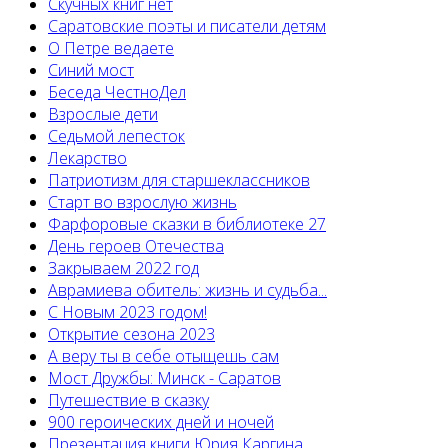
Скучных книг нет
Саратовские поэты и писатели детям
О Петре ведаете
Синий мост
Беседа ЧестноДел
Взрослые дети
Седьмой лепесток
Лекарство
Патриотизм для старшеклассников
Старт во взрослую жизнь
Фарфоровые сказки в библиотеке 27
День героев Отечества
Закрываем 2022 год
Аврамиева обитель: жизнь и судьба...
С Новым 2023 годом!
Открытие сезона 2023
А веру ты в себе отыщешь сам
Мост Дружбы: Минск - Саратов
Путешествие в сказку
900 героических дней и ночей
Презентация книги Юрия Каргина