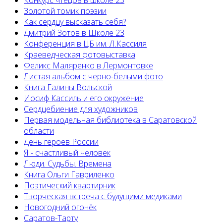
Конкурс чтецов в школе 23
Золотой томик поэзии
Как сердцу высказать себя?
Дмитрий Зотов в Школе 23
Конференция в ЦБ им. Л.Кассиля
Краеведческая фотовыставка
Феликс Маляренко в Лермонтовке
Листая альбом с черно-белыми фото
Книга Галины Вольской
Иосиф Кассиль и его окружение
Сердцебиение для художников
Первая модельная библиотека в Саратовской
области
День героев России
Я - счастливый человек
Люди. Судьбы. Времена
Книга Ольги Гавриленко
Поэтический квартирник
Творческая встреча с будущими медиками
Новогодний огонёк
Саратов-Тарту