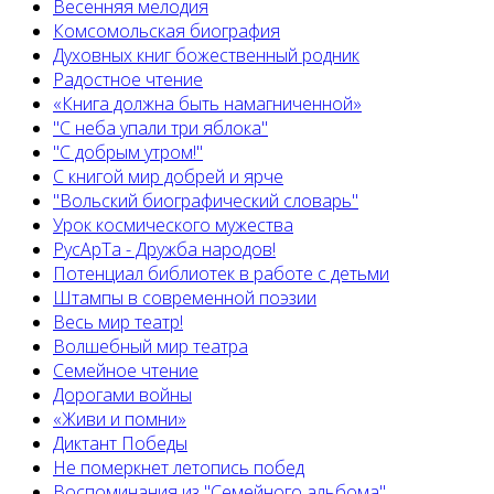
Весенняя мелодия
Комсомольская биография
Духовных книг божественный родник
Радостное чтение
«Книга должна быть намагниченной»
"С неба упали три яблока"
"С добрым утром!"
С книгой мир добрей и ярче
"Вольский биографический словарь"
Урок космического мужества
РусАрТа - Дружба народов!
Потенциал библиотек в работе с детьми
Штампы в современной поэзии
Весь мир театр!
Волшебный мир театра
Семейное чтение
Дорогами войны
«Живи и помни»
Диктант Победы
Не померкнет летопись побед
Воспоминания из "Семейного альбома"