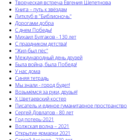
Творческая встреча Евгения Щепетнова
Книга – путь к звёздам
Литклуб в "Библионочь"
Дорогами добра
С днем Победы!
Михаил Булгаков - 130 лет
С праздником детства!
"Жил-был пёс"
Международный день друзей
Была война, была Победа!
У нас дома
Синяя тетрадь
Мы знали - город будет!
Возьмёмся за руки, друзья!
X Цветаевский костер
Писатель и единое гуманитарное пространство
Сергей Довлатов - 80 лет
Год потерь-2021
Волжская волна – 2021
Открытие ярмарки 2021