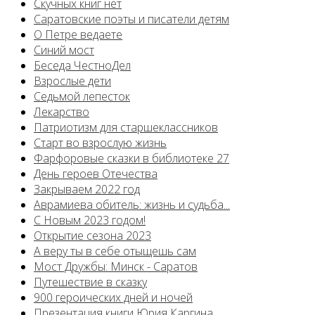
Скучных книг нет
Саратовские поэты и писатели детям
О Петре ведаете
Синий мост
Беседа ЧестноДел
Взрослые дети
Седьмой лепесток
Лекарство
Патриотизм для старшеклассников
Старт во взрослую жизнь
Фарфоровые сказки в библиотеке 27
День героев Отечества
Закрываем 2022 год
Аврамиева обитель: жизнь и судьба...
С Новым 2023 годом!
Открытие сезона 2023
А веру ты в себе отыщешь сам
Мост Дружбы: Минск - Саратов
Путешествие в сказку
900 героических дней и ночей
Презентация книги Юрия Каргина