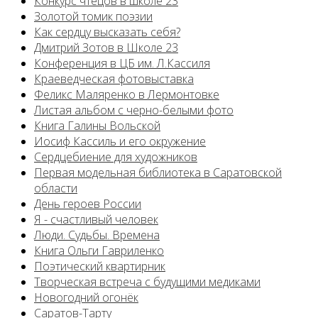
Конкурс чтецов в школе 23
Золотой томик поэзии
Как сердцу высказать себя?
Дмитрий Зотов в Школе 23
Конференция в ЦБ им. Л.Кассиля
Краеведческая фотовыставка
Феликс Маляренко в Лермонтовке
Листая альбом с черно-белыми фото
Книга Галины Вольской
Иосиф Кассиль и его окружение
Сердцебиение для художников
Первая модельная библиотека в Саратовской
области
День героев России
Я - счастливый человек
Люди. Судьбы. Времена
Книга Ольги Гавриленко
Поэтический квартирник
Творческая встреча с будущими медиками
Новогодний огонёк
Саратов-Тарту