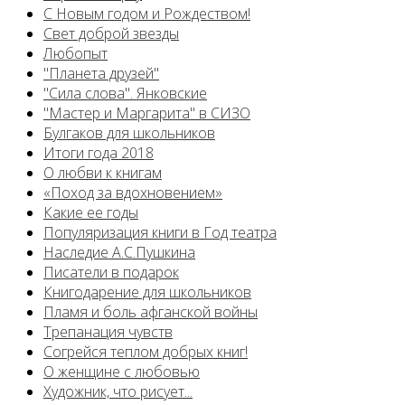
С Новым годом и Рождеством!
Свет доброй звезды
Любопыт
"Планета друзей"
"Сила слова". Янковские
"Мастер и Маргарита" в СИЗО
Булгаков для школьников
Итоги года 2018
О любви к книгам
«Поход за вдохновением»
Какие ее годы
Популяризация книги в Год театра
Наследие А.С.Пушкина
Писатели в подарок
Книгодарение для школьников
Пламя и боль афганской войны
Трепанация чувств
Согрейся теплом добрых книг!
О женщине с любовью
Художник, что рисует...