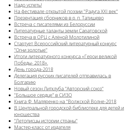
Надо успеть!
На фестивале открытой поэзии "Радуга XXI век"
Презентация сборников в р. п. Татищево
Встреча с писателями из Белоруссии
Литературные таланты земли Саратовской
Встреча в ОРЦ с Алёной Молотилиной
Cтартует Всероссийский литературный конкурс
"Огни золотые"
Итоги литературного конкурса «Герои великой
Победы- 2018».
День города-2018
Делегация русских писателей отправилась в
Болгарию
Новый сезон Литклуба "Авторский союз"
"Большое сердце" в СИЗО
Книга Ф. Маляренко на "Волжской Волне-2018
В Центральной городской библиотеке для детей и
юношества
"Летописцы истории страны"
Мастер-класс от издателя