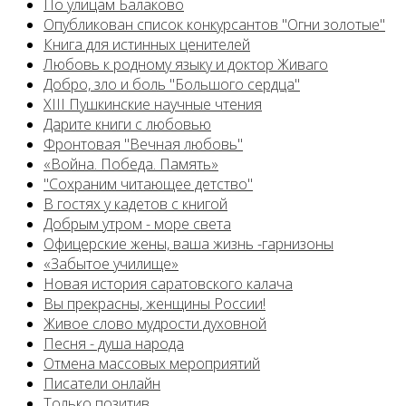
По улицам Балаково
Опубликован список конкурсантов "Огни золотые"
Книга для истинных ценителей
Любовь к родному языку и доктор Живаго
Добро, зло и боль "Большого сердца"
XIII Пушкинские научные чтения
Дарите книги с любовью
Фронтовая "Вечная любовь"
«Война. Победа. Память»
"Сохраним читающее детство"
В гостях у кадетов с книгой
Добрым утром - море света
Офицерские жены, ваша жизнь -гарнизоны
«Забытое училище»
Новая история саратовского калача
Вы прекрасны, женщины России!
Живое слово мудрости духовной
Песня - душа народа
Отмена массовых мероприятий
Писатели онлайн
Только позитив