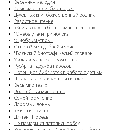
Весенняя мелодия
Комсомольская биография
Духовных книг божественный родник
Радостное чтение
«Книга должна быть намагниченной»
"С неба упали три яблока"
"С добрым утром!"
С книгой мир добрей и ярче
"Вольский биографический словарь"
Урок космического мужества
РусАрТа - Дружба народов!
Потенциал библиотек в работе с детьми
Штампы в современной поэзии
Весь мир театр!
Волшебный мир театра
Семейное чтение
Дорогами войны
«Живи и помни»
Диктант Победы
Не померкнет летопись побед
Воспоминания из "Семейного альбома"