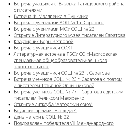
Встреча учащихся с. Вязовка Татищевского района
с писателями
Встреча Ф. Маляренко в Пушкинке
Встреча с учениками АОП № 1 г. Саратова
Встреча с учениками МОУ СОШ № 22
Открытие Литературного музея писателей Саратова
Квартирник Веры Ветровой
Встреча с учащимися СОХТТ
Литературная встреча в ГБОУ СО «Марксовская
специальная общеобразовательная школа
закрытого типа»
Встреча с учащимися СОШ № 23 г. Саратова
Встреча учеников СОШ № 23 г. Саратова с поэтом
и писателем Татьяной Овчинниковой
Встреча учеников СОШ № 77 г. Саратова с детским
писателем Феликсом Маляренко
Открытие литклуба "Авторский союз"
Вручение премии "Наследие"
День матери в СОШ № 22
Поздравляем победителя VII Международного