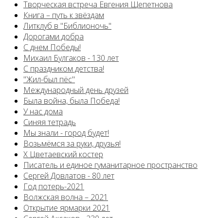
Творческая встреча Евгения Щепетнова
Книга – путь к звёздам
Литклуб в "Библионочь"
Дорогами добра
С днем Победы!
Михаил Булгаков - 130 лет
С праздником детства!
"Жил-был пёс"
Международный день друзей
Была война, была Победа!
У нас дома
Синяя тетрадь
Мы знали - город будет!
Возьмёмся за руки, друзья!
X Цветаевский костер
Писатель и единое гуманитарное пространство
Сергей Довлатов - 80 лет
Год потерь-2021
Волжская волна – 2021
Открытие ярмарки 2021