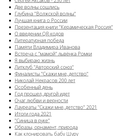
Сергей Аксаков - 230 лет
Две волны сошлись
Глубина "Волжской волны"
Лучшая книга о России
Презентация книги "Керамическая Россия"
О введении QR-кодов
Литературная победа
Памяти Владимира Иванова
Встреча с "мамой" львёнка Ромки
Я выбираю жизнь
Литклуб "Авторский союз"
Финалисты "Скажи мне, детство"
Николай Некрасов 200 лет
Особенный день
Год прошел, другой идет
Очаг любви и верности
Лауреаты "Скажи мне, детство" 2021
Итоги года 2021
"Синица в руке"
Образы, орнамент, природа
Как клонировать бабу Шуру