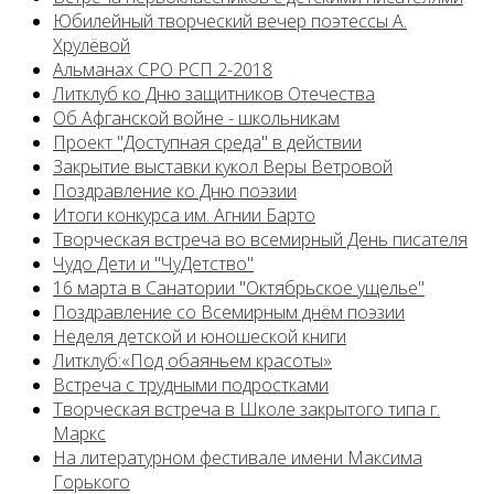
Юбилейный творческий вечер поэтессы А.
Хрулёвой
Альманах СРО РСП 2-2018
Литклуб ко Дню защитников Отечества
Об Афганской войне - школьникам
Проект "Доступная среда" в действии
Закрытие выставки кукол Веры Ветровой
Поздравление ко Дню поэзии
Итоги конкурса им. Агнии Барто
Творческая встреча во всемирный День писателя
Чудо Дети и "ЧуДетство"
16 марта в Санатории "Октябрьское ущелье"
Поздравление со Всемирным днём поэзии
Неделя детской и юношеской книги
Литклуб:«Под обаяньем красоты»
Встреча с трудными подростками
Творческая встреча в Школе закрытого типа г.
Маркс
На литературном фестивале имени Максима
Горького