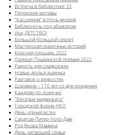
Встреча в библиотеке 33
Питерские мотивы
"Кассилиум" в Ночь музеев
Библионочь под абажуром
Ура, ДЕТСТВО!
Большой-большой секрет
Мастерская сказочных историй
Красная площадь 2022
Лауреат Пушкинской премии 2022
Радость для сладкоежек
Новые друзья львенка
Разговор о редкостях
Шаламов – 110 лет со дня рождения
Каждому по ложечке
"Весёлые медвежата"
Городской форум НКО
День чтения вслух
Саратов-Питер-Нотр-Дам
Род Якова Мамина
День читающей семьи