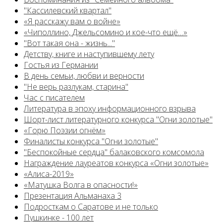
"Кассилевский квартал"
«Я расскажу вам о войне»
«Чиполлино, Джельсомино и кое-что ещё…»
"Вот такая она - жизнь..."
Детству, книге и наступившему лету
Гостья из Германии
В день семьи, любви и верности
"Не верь разлукам, старина"
Час с писателем
Литература в эпоху информационного взрыва
Шорт-лист литературного конкурса "Огни золотые"
«Горю Поэзии огнём»
Финалисты конкурса "Огни золотые"
"Беспокойные сердца" балаковского комсомола
Награждение лауреатов конкурса «Огни золотые»
«Алиса-2019»
«Матушка Волга в опасности!»
Презентация Альманаха 3
Подросткам о Саратове и не только
Пушкинке - 100 лет