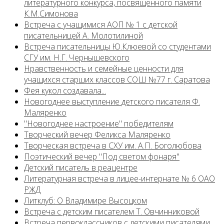
литературного конкурса, посвященного памяти
К.М.Симонова
Встреча с учащимися АОП № 1 с детской
писательницей А. Молотилиной
Встреча писательницы Ю.Клюевой со студентами
СГУ им. Н.Г. Чернышевского
Нравственность и семейные ценности для
учащихся старших классов СОШ №77 г. Саратова
Фея кукол создавала...
Новогоднее выступление детского писателя Ф.
Маляренко
"Новогоднее настроение" победителям
Творческий вечер Феликса Маляренко
Творческая встреча в СХУ им. А.П. Боголюбова
Поэтический вечер "Под светом фонаря"
Детский писатель в реацентре
Литературная встреча в лицее-интернате № 6 ОАО
РЖД
Литклуб: О Владимире Высоцком
Встреча с детским писателем Т. Овчинниковой
Встреча первоклассников с детскими писателями