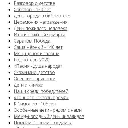
Разговор о детстве
Саратов - 430 лет
День города в библиотеке
Церемония награждения
День пожилого человека
Итоги книжной ярмарки
Саратов. Победа.
Саша Чёрный - 140 лет
Мяч, щенок и галоши
Год потерь-2020
«Песня - душа народа»
Скажи мне, детство
Осенние зарисовки
Дети и книжки
Наши среди победителей
«Точность сквозь время»
К.Симонов - 105 лет
Особенные дети - рядом с нами
Международный день инвалидов
Помним. Славим. Гордимся