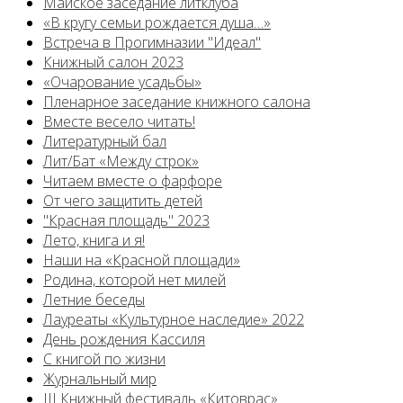
Майское заседание литклуба
«В кругу семьи рождается душа…»
Встреча в Прогимназии "Идеал"
Книжный салон 2023
«Очарование усадьбы»
Пленарное заседание книжного салона
Вместе весело читать!
Литературный бал
Лит/Бат «Между строк»
Читаем вместе о фарфоре
От чего защитить детей
"Красная площадь" 2023
Лето, книга и я!
Наши на «Красной площади»
Родина, которой нет милей
Летние беседы
Лауреаты «Культурное наследие» 2022
День рождения Кассиля
С книгой по жизни
Журнальный мир
III Книжный фестиваль «Китоврас»