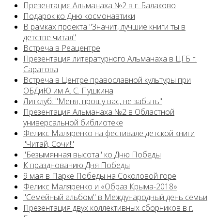
Презентация Альманаха №2 в г. Балаково
Подарок ко Дню космонавтики
В рамках проекта "Значит, лучшие книги ты в
детстве читал"
Встреча в Реацентре
Презентация литературного Альманаха в ЦГБ г.
Саратова
Встреча в Центре православной культуры при
ОБДиЮ им А. С. Пушкина
Литклуб: "Меня, прошу вас, не забыть"
Презентация Альманаха №2 в Областной
универсальной библиотеке
Феликс Маляренко на фестивале детской книги
"Читай, Сочи!"
"Безымянная высота" ко Дню Победы
К празднованию Дня Победы
9 мая в Парке Победы на Соколовой горе
Феликс Маляренко и «Образ Крыма-2018»
"Семейный альбом" в Международный день семьи
Презентация двух коллективных сборников в г.