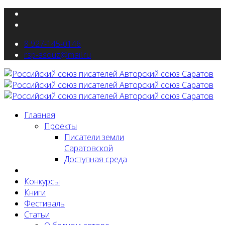
8 927-145-0146
rsp-asouz@mail.ru
Главная
Проекты
Писатели земли
Саратовской
Доступная среда
Новости
Конкурсы
Книги
Фестиваль
Статьи