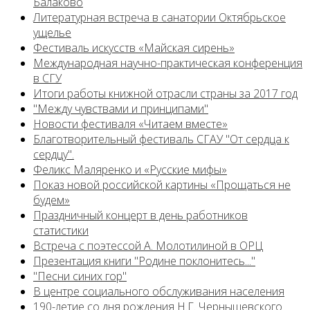
Балаково
Литературная встреча в санатории Октябрьское
ущелье
Фестиваль искусств «Майская сирень»
Международная научно-практическая конференция
в СГУ
Итоги работы книжной отрасли страны за 2017 год
"Между чувствами и принципами"
Новости фестиваля «Читаем вместе»
Благотворительный фестиваль СГАУ "От сердца к
сердцу".
Феликс Маляренко и «Русские мифы»
Показ новой российской картины «Прощаться не
будем»
Праздничный концерт в день работников
статистики
Встреча с поэтессой А. Молотилиной в ОРЦ
Презентация книги "Родине поклонитесь..."
"Песни синих гор"
В центре социального обслуживания населения
190-летие со дня рождения Н.Г. Чернышевского