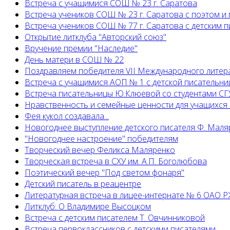
Встреча с учащимися СОШ № 23 г. Саратова
Встреча учеников СОШ № 23 г. Саратова с поэтом и
Встреча учеников СОШ № 77 г. Саратова с детским
Открытие литклуба "Авторский союз"
Вручение премии "Наследие"
День матери в СОШ № 22
Поздравляем победителя VII Международного литер
Встреча с учащимися АОП № 1 с детской писательни
Встреча писательницы Ю.Клюевой со студентами СГУ
Нравственность и семейные ценности для учащихся
Фея кукол создавала...
Новогоднее выступление детского писателя Ф. Маля
"Новогоднее настроение" победителям
Творческий вечер Феликса Маляренко
Творческая встреча в СХУ им. А.П. Боголюбова
Поэтический вечер "Под светом фонаря"
Детский писатель в реацентре
Литературная встреча в лицее-интернате № 6 ОАО 
Литклуб: О Владимире Высоцком
Встреча с детским писателем Т. Овчинниковой
Встреча первоклассников с детскими писателями