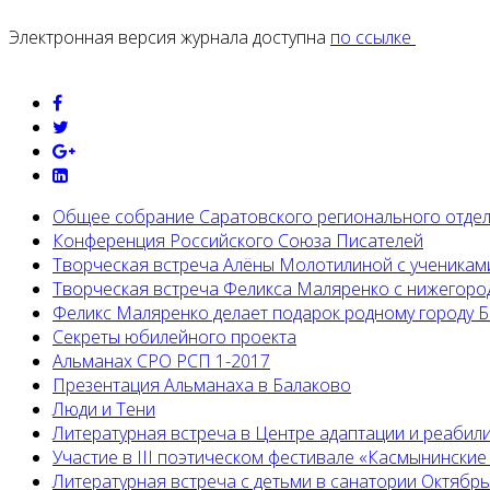
Электронная версия журнала доступна
по ссылке
Общее собрание Саратовского регионального отде
Конференция Российского Союза Писателей
Творческая встреча Алёны Молотилиной с ученикам
Творческая встреча Феликса Маляренко с нижегоро
Феликс Маляренко делает подарок родному городу 
Секреты юбилейного проекта
Альманах СРО РСП 1-2017
Презентация Альманаха в Балаково
Люди и Тени
Литературная встреча в Центре адаптации и реабил
Участие в III поэтическом фестивале «Касмынинские
Литературная встреча с детьми в санатории Октябр