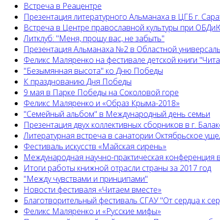
Встреча в Реацентре
Презентация литературного Альманаха в ЦГБ г. Сар
Встреча в Центре православной культуры при ОБДиЮ
Литклуб: "Меня, прошу вас, не забыть"
Презентация Альманаха №2 в Областной универсал
Феликс Маляренко на фестивале детской книги "Читай
"Безымянная высота" ко Дню Победы
К празднованию Дня Победы
9 мая в Парке Победы на Соколовой горе
Феликс Маляренко и «Образ Крыма-2018»
"Семейный альбом" в Международный день семьи
Презентация двух коллективных сборников в г. Бала
Литературная встреча в санатории Октябрьское уще
Фестиваль искусств «Майская сирень»
Международная научно-практическая конференция в
Итоги работы книжной отрасли страны за 2017 год
"Между чувствами и принципами"
Новости фестиваля «Читаем вместе»
Благотворительный фестиваль СГАУ "От сердца к сер
Феликс Маляренко и «Русские мифы»