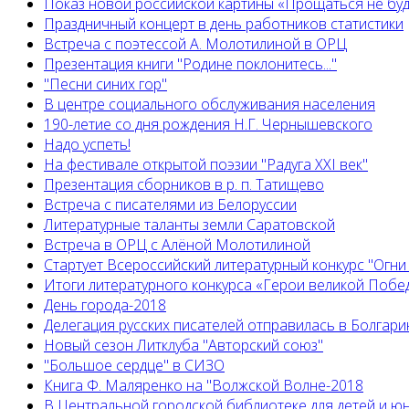
Показ новой российской картины «Прощаться не бу
Праздничный концерт в день работников статистики
Встреча с поэтессой А. Молотилиной в ОРЦ
Презентация книги "Родине поклонитесь..."
"Песни синих гор"
В центре социального обслуживания населения
190-летие со дня рождения Н.Г. Чернышевского
Надо успеть!
На фестивале открытой поэзии "Радуга XXI век"
Презентация сборников в р. п. Татищево
Встреча с писателями из Белоруссии
Литературные таланты земли Саратовской
Встреча в ОРЦ с Алёной Молотилиной
Cтартует Всероссийский литературный конкурс "Огни
Итоги литературного конкурса «Герои великой Побед
День города-2018
Делегация русских писателей отправилась в Болгар
Новый сезон Литклуба "Авторский союз"
"Большое сердце" в СИЗО
Книга Ф. Маляренко на "Волжской Волне-2018
В Центральной городской библиотеке для детей и 