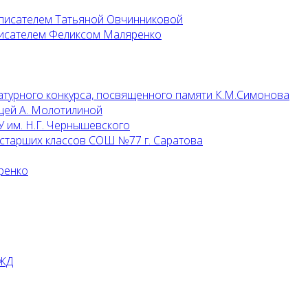
 писателем Татьяной Овчинниковой
 писателем Феликсом Маляренко
атурного конкурса, посвященного памяти К.М.Симонова
цей А. Молотилиной
 им. Н.Г. Чернышевского
 старших классов СОШ №77 г. Саратова
ренко
РЖД