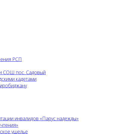
ления РСП
и СОШ пос. Садовый
дскими кадетами
Биробиджану
итации инвалидов «Парус надежды»
 чтения»
ьское ущелье