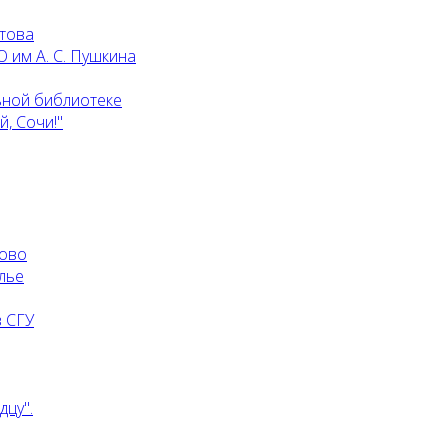
атова
 им А. С. Пушкина
ьной библиотеке
, Сочи!"
ково
лье
 СГУ
дцу".