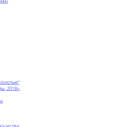
дем»
 золотые"
ы- 2018».
ию
юношества