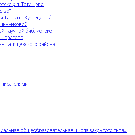
теке р.п. Татищево
елье"
 и Татьяны Кузнецовой
Овчинниковой
ой научной библиотеке
. Саратова
ня Татищевского района
с писателями
циальная общеобразовательная школа закрытого типа»