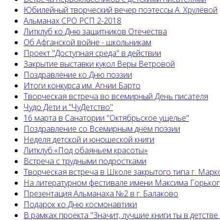
Юбилейный творческий вечер поэтессы А. Хрулёвой
Альманах СРО РСП 2-2018
Литклуб ко Дню защитников Отечества
Об Афганской войне - школьникам
Проект "Доступная среда" в действии
Закрытие выставки кукол Веры Ветровой
Поздравление ко Дню поэзии
Итоги конкурса им. Агнии Барто
Творческая встреча во всемирный День писателя
Чудо Дети и "ЧуДетство"
16 марта в Санатории "Октябрьское ущелье"
Поздравление со Всемирным днём поэзии
Неделя детской и юношеской книги
Литклуб:«Под обаяньем красоты»
Встреча с трудными подростками
Творческая встреча в Школе закрытого типа г. Марк
На литературном фестивале имени Максима Горько
Презентация Альманаха №2 в г. Балаково
Подарок ко Дню космонавтики
В рамках проекта "Значит, лучшие книги ты в детстве