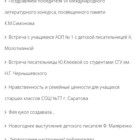
Поздравляем победителя VII Международного
литературного конкурса, посвященного памяти
К.М.Симонова
Встреча с учащимися АОП № 1 с детской писательницей А.
Молотилиной
Встреча писательницы Ю.Клюевой со студентами СГУ им.
Н.Г. Чернышевского
Нравственность и семейные ценности для учащихся
старших классов СОШ №77 г. Саратова
Фея кукол создавала...
Новогоднее выступление детского писателя Ф. Маляренко
"Новогоднее настроение" победителям