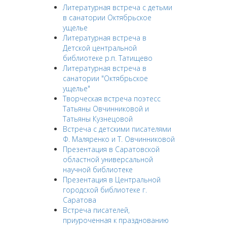
Литературная встреча с детьми
в санатории Октябрьское
ущелье
Литературная встреча в
Детской центральной
библиотеке р.п. Татищево
Литературная встреча в
санатории "Октябрьское
ущелье"
Творческая встреча поэтесс
Татьяны Овчинниковой и
Татьяны Кузнецовой
Встреча с детскими писателями
Ф. Маляренко и Т. Овчинниковой
Презентация в Саратовской
областной универсальной
научной библиотеке
Презентация в Центральной
городской библиотеке г.
Саратова
Встреча писателей,
приуроченная к празднованию