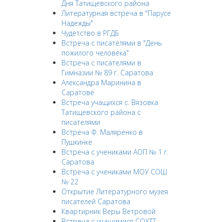
Дня Татищевского района
Литературная встреча в "Парусе
Надежды"
Чудетство в РГДБ
Встреча с писателями в "День
пожилого человека"
Встреча с писателями в
Гимназии № 89 г. Саратова
Александра Маринина в
Саратове
Встреча учащихся с. Вязовка
Татищевского района с
писателями
Встреча Ф. Маляренко в
Пушкинке
Встреча с учениками АОП № 1 г.
Саратова
Встреча с учениками МОУ СОШ
№ 22
Открытие Литературного музея
писателей Саратова
Квартирник Веры Ветровой
Встреча с учащимися СОХТТ