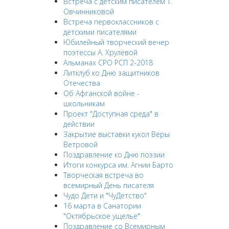
Встреча с детским писателем Т.
Овчинниковой
Встреча первоклассников с
детскими писателями
Юбилейный творческий вечер
поэтессы А. Хрулёвой
Альманах СРО РСП 2-2018
Литклуб ко Дню защитников
Отечества
Об Афганской войне -
школьникам
Проект "Доступная среда" в
действии
Закрытие выставки кукол Веры
Ветровой
Поздравление ко Дню поэзии
Итоги конкурса им. Агнии Барто
Творческая встреча во
всемирный День писателя
Чудо Дети и "ЧуДетство"
16 марта в Санатории
"Октябрьское ущелье"
Поздравление со Всемирным