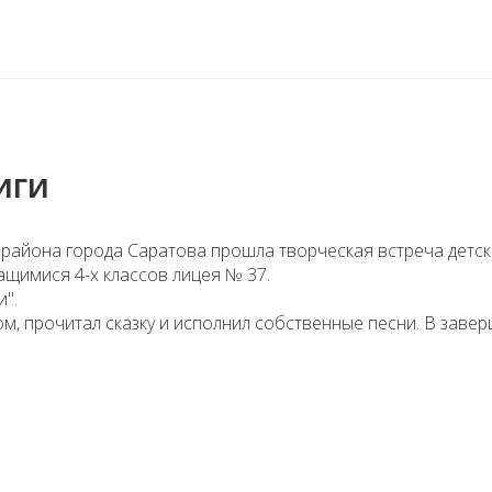
иги
 района города Саратова прошла творческая встреча детс
ащимися 4-х классов лицея № 37.
и".
м, прочитал сказку и исполнил собственные песни. В заве