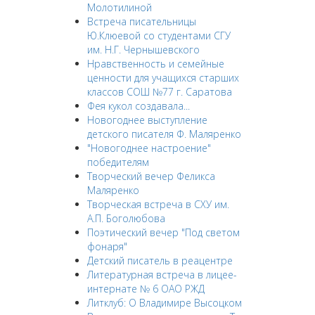
Молотилиной
Встреча писательницы
Ю.Клюевой со студентами СГУ
им. Н.Г. Чернышевского
Нравственность и семейные
ценности для учащихся старших
классов СОШ №77 г. Саратова
Фея кукол создавала...
Новогоднее выступление
детского писателя Ф. Маляренко
"Новогоднее настроение"
победителям
Творческий вечер Феликса
Маляренко
Творческая встреча в СХУ им.
А.П. Боголюбова
Поэтический вечер "Под светом
фонаря"
Детский писатель в реацентре
Литературная встреча в лицее-
интернате № 6 ОАО РЖД
Литклуб: О Владимире Высоцком