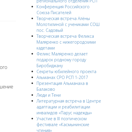
регионального отделения РСП
Конференция Российского
Союза Писателей
Творческая встреча Алёны
Молотилиной с учениками СОШ
пос. Садовый
Творческая встреча Феликса
Маляренко с нижегородскими
кадетами
Феликс Маляренко делает
подарок родному городу
Биробиджану
кого
Секреты юбилейного проекта
Альманах СРО РСП 1-2017
Презентация Альманаха в
ршение
Балаково
Люди и Тени
Литературная встреча в Центре
адаптации и реабилитации
инвалидов «Парус надежды»
Участие в III поэтическом
фестивале «Касмынинские
чтения»