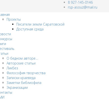
8 927-145-0146
rsp-asouz@mail.ru
лавная
Проекты
Писатели земли Саратовской
Доступная среда
овости
онкурсы
ниги
естиваль
татьи
О бедном авторе...
Авторские статьи
Ликбез
Философия творчества
Записки краеведа
Заметки библиофила
Экранизации
онтакты
МИ