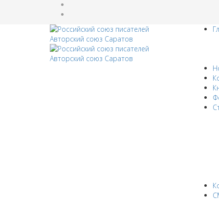
Г
Н
К
К
Ф
С
К
С