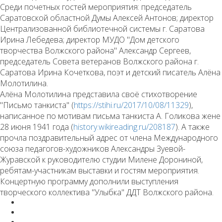
Среди почетных гостей мероприятия: председатель
Саратовской областной Думы Алексей Антонов; директор
Централизованной библиотечной системы г. Саратова
Ирина Лебедева; директор МУДО "Дом детского
творчества Волжского района" Александр Сергеев,
председатель Совета ветеранов Волжского района г.
Саратова Ирина Кочеткова, поэт и детский писатель Алёна
Молотилина.
Алёна Молотилина представила своё стихотворение
"Письмо танкиста" (
https://stihi.ru/2017/10/08/11329
),
написанное по мотивам письма танкиста А. Голикова жене
28 июня 1941 года (
history.wikireading.ru/208187
). А также
прочла поздравительный адрес от члена Международного
союза педагогов-художников Александры Зуевой-
Журавской к руководителю студии Милене Дорониной,
ребятам-участникам выставки и гостям мероприятия.
Концертную программу дополнили выступления
творческого коллектива "Улыбка" ДДТ Волжского района.