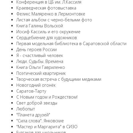
Конференция в ЦБ им. Л.Кассиля
Краеведческая фотовыставка
Феликс Маляренко в Лермонтовке
Листая альбом с черно-белыми фото
Книга Галины Вольской
Иосиф Кассиль и его окружение
Сердцебиение для художников
Первая модельная библиотека в Саратовской области
День героев России
Я - счастливый человек
Люди. Судьбы. Времена
Книга Ольги Гавриленко
Поэтический квартирник
Творческая встреча с будущими медиками
Новогодний огонёк
Саратов-Тарту
С Новым годом и Рождеством!
Свет доброй звезды
Любопыт
"Планета друзей"
"Сила слова". Янковские
"Мастер и Маргарита" в СИЗО
Булгаков для школьников