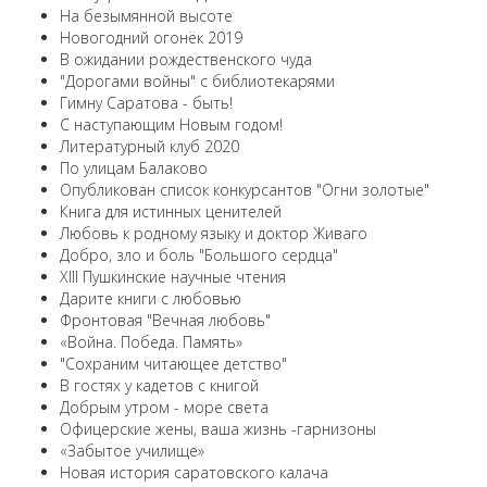
На безымянной высоте
Новогодний огонёк 2019
В ожидании рождественского чуда
"Дорогами войны" с библиотекарями
Гимну Саратова - быть!
С наступающим Новым годом!
Литературный клуб 2020
По улицам Балаково
Опубликован список конкурсантов "Огни золотые"
Книга для истинных ценителей
Любовь к родному языку и доктор Живаго
Добро, зло и боль "Большого сердца"
XIII Пушкинские научные чтения
Дарите книги с любовью
Фронтовая "Вечная любовь"
«Война. Победа. Память»
"Сохраним читающее детство"
В гостях у кадетов с книгой
Добрым утром - море света
Офицерские жены, ваша жизнь -гарнизоны
«Забытое училище»
Новая история саратовского калача