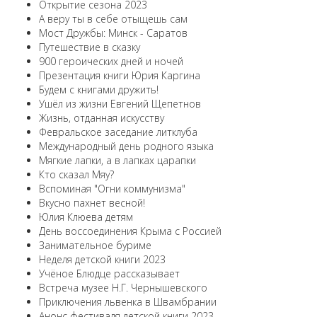
Открытие сезона 2023
А веру ты в себе отыщешь сам
Мост Дружбы: Минск - Саратов
Путешествие в сказку
900 героических дней и ночей
Презентация книги Юрия Каргина
Будем с книгами дружить!
Ушёл из жизни Евгений Щепетнов
Жизнь, отданная искусству
Февральское заседание литклуба
Международный день родного языка
Мягкие лапки, а в лапках царапки
Кто сказал Мяу?
Вспоминая "Огни коммунизма"
Вкусно пахнет весной!
Юлия Клюева детям
День воссоединения Крыма с Россией
Занимательное буриме
Неделя детской книги 2023
Учёное Блюдце рассказывает
Встреча музее Н.Г. Чернышевского
Приключения львенка в Швамбрании
Анонс фестиваля детской книги 2023