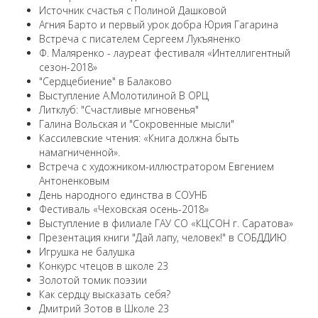
Источник счастья с Полиной Дашковой
Агния Барто и первый урок добра Юрия Гагарина
Встреча с писателем Сергеем Лукъяненко
Ф. Маляренко - лауреат фестиваля «Интеллигентный
сезон-2018»
"Сердцебиение" в Балаково
Выступление А.Молотилиной В ОРЦ
Литклуб: "Счастливые мгновенья"
Галина Вольская и "Сокровенные мысли"
Кассилевские чтения: «Книга должна быть
намагниченной».
Встреча с художником-иллюстратором Евгением
Антоненковым
День народного единства в СОУНБ
Фестиваль «Чеховская осень-2018»
Выступление в филиале ГАУ СО «КЦСОН г. Саратова»
Презентация книги "Дай лапу, человек!" в СОБДДИЮ
Игрушка не балушка
Конкурс чтецов в школе 23
Золотой томик поэзии
Как сердцу высказать себя?
Дмитрий Зотов в Школе 23