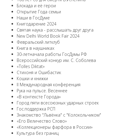
Блокада и её герои
Открытие Года семьи
Наши в ГосДуме
Книгодарение 2024
Святая наука - расслышать друг друга
New Delhi World Book Fair 2024
Февральский литклуб
Книга в наушниках
30-летначала работы ГосДумы РФ
Всероссийский конкур им. С. Соболева
«Tolles Diktat»
Стихоня и Ошибастик
Кошки и книжки
II Международная конференция
Рука на пульсе. Весеннее
«В контексте Города»
Город пяти всесоюзных ударных строек
Гос.поддержка РСП
Знакомство "Львёнка" с "Колокольчиком"
«Его Величество Слово»
«Коллекционеры фарфора в России»
Культура без границ