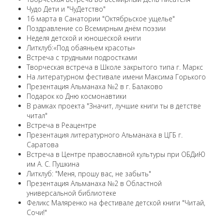
Чудо Дети и "ЧуДетство"
16 марта в Санатории "Октябрьское ущелье"
Поздравление со Всемирным днём поэзии
Неделя детской и юношеской книги
Литклуб:«Под обаяньем красоты»
Встреча с трудными подростками
Творческая встреча в Школе закрытого типа г. Маркс
На литературном фестивале имени Максима Горького
Презентация Альманаха №2 в г. Балаково
Подарок ко Дню космонавтики
В рамках проекта "Значит, лучшие книги ты в детстве
читал"
Встреча в Реацентре
Презентация литературного Альманаха в ЦГБ г.
Саратова
Встреча в Центре православной культуры при ОБДиЮ
им А. С. Пушкина
Литклуб: "Меня, прошу вас, не забыть"
Презентация Альманаха №2 в Областной
универсальной библиотеке
Феликс Маляренко на фестивале детской книги "Читай,
Сочи!"