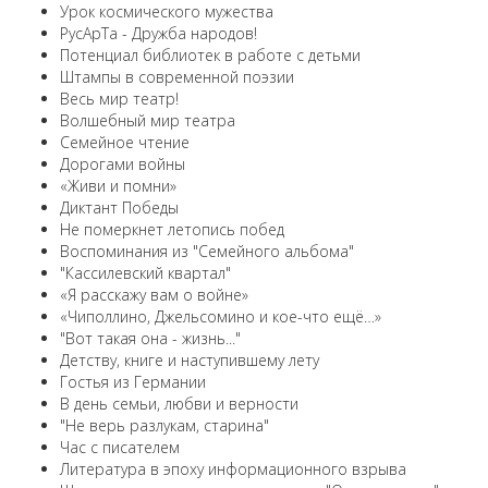
Урок космического мужества
РусАрТа - Дружба народов!
Потенциал библиотек в работе с детьми
Штампы в современной поэзии
Весь мир театр!
Волшебный мир театра
Семейное чтение
Дорогами войны
«Живи и помни»
Диктант Победы
Не померкнет летопись побед
Воспоминания из "Семейного альбома"
"Кассилевский квартал"
«Я расскажу вам о войне»
«Чиполлино, Джельсомино и кое-что ещё…»
"Вот такая она - жизнь..."
Детству, книге и наступившему лету
Гостья из Германии
В день семьи, любви и верности
"Не верь разлукам, старина"
Час с писателем
Литература в эпоху информационного взрыва