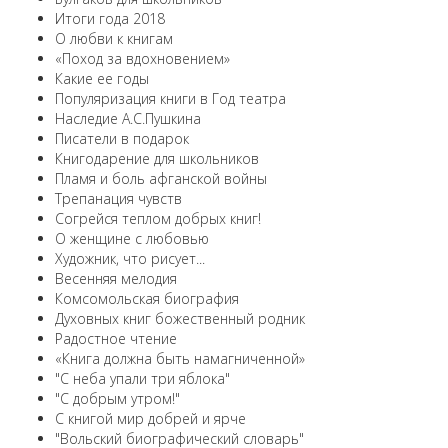
Итоги года 2018
О любви к книгам
«Поход за вдохновением»
Какие ее годы
Популяризация книги в Год театра
Наследие А.С.Пушкина
Писатели в подарок
Книгодарение для школьников
Пламя и боль афганской войны
Трепанация чувств
Согрейся теплом добрых книг!
О женщине с любовью
Художник, что рисует...
Весенняя мелодия
Комсомольская биография
Духовных книг божественный родник
Радостное чтение
«Книга должна быть намагниченной»
"С неба упали три яблока"
"С добрым утром!"
С книгой мир добрей и ярче
"Вольский биографический словарь"