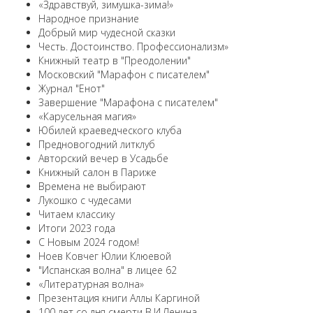
«Здравствуй, зимушка-зима!»
Народное признание
Добрый мир чудесной сказки
Честь. Достоинство. Профессионализм»
Книжный театр в "Преодолении"
Московский "Марафон с писателем"
Журнал "Енот"
Завершение "Марафона с писателем"
«Карусельная магия»
Юбилей краеведческого клуба
Предновогодний литклуб
Авторский вечер в Усадьбе
Книжный салон в Париже
Времена не выбирают
Лукошко с чудесами
Читаем классику
Итоги 2023 года
С Новым 2024 годом!
Ноев Ковчег Юлии Клюевой
"Испанская волна" в лицее 62
«Литературная волна»
Презентация книги Аллы Каргиной
100 лет со дня смерти В.И.Ленина