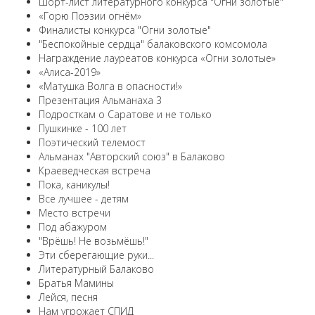
Шорт-лист литературного конкурса "Огни золотые"
«Горю Поэзии огнём»
Финалисты конкурса "Огни золотые"
"Беспокойные сердца" балаковского комсомола
Награждение лауреатов конкурса «Огни золотые»
«Алиса-2019»
«Матушка Волга в опасности!»
Презентация Альманаха 3
Подросткам о Саратове и не только
Пушкинке - 100 лет
Поэтический телемост
Альманах "Авторский союз" в Балаково
Краеведческая встреча
Пока, каникулы!
Все лучшее - детям
Место встречи
Под абажуром
"Врёшь! Не возьмёшь!"
Эти сберегающие руки...
Литературный Балаково
Братья Мамины
Лейся, песня
Нам угрожает СПИД