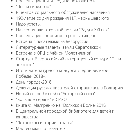
Презентация книги "Родине поклонитесь..."
"Песни синих гор"
В центре социального обслуживания населения
190-летие со дня рождения Н.Г. Чернышевского
Надо успеть!
На фестивале открытой поэзии "Радуга XXI век"
Презентация сборников в р. п. Татищево
Встреча с писателями из Белоруссии
Литературные таланты земли Саратовской
Встреча в ОРЦ с Алёной Молотилиной
Cтартует Всероссийский литературный конкурс "Огни
золотые"
Итоги литературного конкурса «Герои великой
Победы- 2018».
День города-2018
Делегация русских писателей отправилась в Болгарию
Новый сезон Литклуба "Авторский союз"
"Большое сердце" в СИЗО
Книга Ф. Маляренко на "Волжской Волне-2018
В Центральной городской библиотеке для детей и
юношества
"Летописцы истории страны"
Мастер-класс от издателя