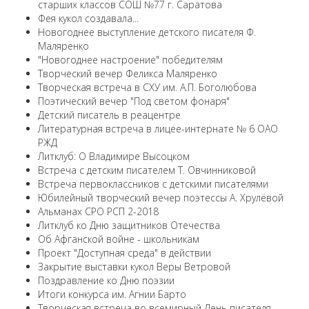
старших классов СОШ №77 г. Саратова
Фея кукол создавала...
Новогоднее выступление детского писателя Ф.
Маляренко
"Новогоднее настроение" победителям
Творческий вечер Феликса Маляренко
Творческая встреча в СХУ им. А.П. Боголюбова
Поэтический вечер "Под светом фонаря"
Детский писатель в реацентре
Литературная встреча в лицее-интернате № 6 ОАО
РЖД
Литклуб: О Владимире Высоцком
Встреча с детским писателем Т. Овчинниковой
Встреча первоклассников с детскими писателями
Юбилейный творческий вечер поэтессы А. Хрулёвой
Альманах СРО РСП 2-2018
Литклуб ко Дню защитников Отечества
Об Афганской войне - школьникам
Проект "Доступная среда" в действии
Закрытие выставки кукол Веры Ветровой
Поздравление ко Дню поэзии
Итоги конкурса им. Агнии Барто
Творческая встреча во всемирный День писателя