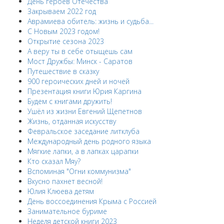
День героев Отечества
Закрываем 2022 год
Аврамиева обитель: жизнь и судьба...
С Новым 2023 годом!
Открытие сезона 2023
А веру ты в себе отыщешь сам
Мост Дружбы: Минск - Саратов
Путешествие в сказку
900 героических дней и ночей
Презентация книги Юрия Каргина
Будем с книгами дружить!
Ушёл из жизни Евгений Щепетнов
Жизнь, отданная искусству
Февральское заседание литклуба
Международный день родного языка
Мягкие лапки, а в лапках царапки
Кто сказал Мяу?
Вспоминая "Огни коммунизма"
Вкусно пахнет весной!
Юлия Клюева детям
День воссоединения Крыма с Россией
Занимательное буриме
Неделя детской книги 2023