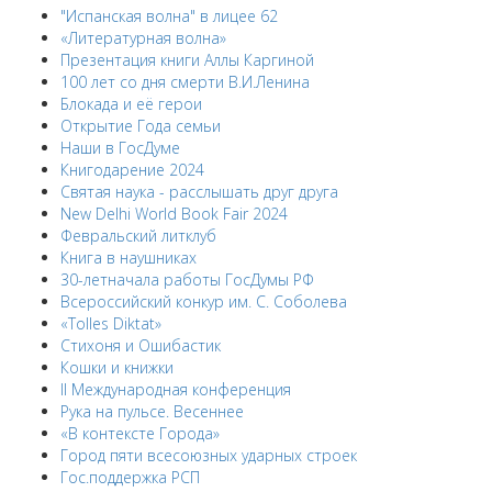
"Испанская волна" в лицее 62
«Литературная волна»
Презентация книги Аллы Каргиной
100 лет со дня смерти В.И.Ленина
Блокада и её герои
Открытие Года семьи
Наши в ГосДуме
Книгодарение 2024
Святая наука - расслышать друг друга
New Delhi World Book Fair 2024
Февральский литклуб
Книга в наушниках
30-летначала работы ГосДумы РФ
Всероссийский конкур им. С. Соболева
«Tolles Diktat»
Стихоня и Ошибастик
Кошки и книжки
II Международная конференция
Рука на пульсе. Весеннее
«В контексте Города»
Город пяти всесоюзных ударных строек
Гос.поддержка РСП