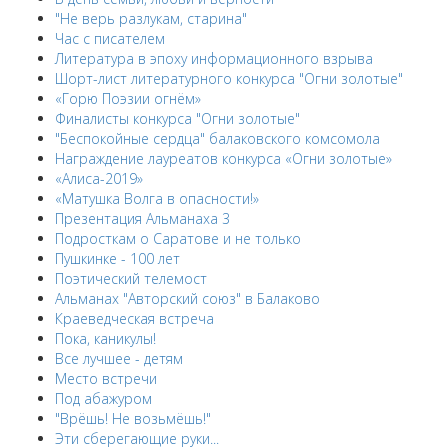
"Не верь разлукам, старина"
Час с писателем
Литература в эпоху информационного взрыва
Шорт-лист литературного конкурса "Огни золотые"
«Горю Поэзии огнём»
Финалисты конкурса "Огни золотые"
"Беспокойные сердца" балаковского комсомола
Награждение лауреатов конкурса «Огни золотые»
«Алиса-2019»
«Матушка Волга в опасности!»
Презентация Альманаха 3
Подросткам о Саратове и не только
Пушкинке - 100 лет
Поэтический телемост
Альманах "Авторский союз" в Балаково
Краеведческая встреча
Пока, каникулы!
Все лучшее - детям
Место встречи
Под абажуром
"Врёшь! Не возьмёшь!"
Эти сберегающие руки...