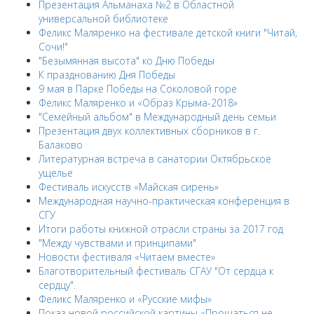
Презентация Альманаха №2 в Областной
универсальной библиотеке
Феликс Маляренко на фестивале детской книги "Читай,
Сочи!"
"Безымянная высота" ко Дню Победы
К празднованию Дня Победы
9 мая в Парке Победы на Соколовой горе
Феликс Маляренко и «Образ Крыма-2018»
"Семейный альбом" в Международный день семьи
Презентация двух коллективных сборников в г.
Балаково
Литературная встреча в санатории Октябрьское
ущелье
Фестиваль искусств «Майская сирень»
Международная научно-практическая конференция в
СГУ
Итоги работы книжной отрасли страны за 2017 год
"Между чувствами и принципами"
Новости фестиваля «Читаем вместе»
Благотворительный фестиваль СГАУ "От сердца к
сердцу".
Феликс Маляренко и «Русские мифы»
Показ новой российской картины «Прощаться не