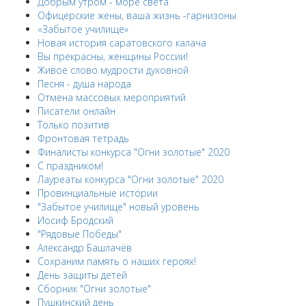
Добрым утром - море света
Офицерские жены, ваша жизнь -гарнизоны
«Забытое училище»
Новая история саратовского калача
Вы прекрасны, женщины России!
Живое слово мудрости духовной
Песня - душа народа
Отмена массовых мероприятий
Писатели онлайн
Только позитив
Фронтовая тетрадь
Финалисты конкурса "Огни золотые" 2020
С праздником!
Лауреаты конкурса "Огни золотые" 2020
Провинциальные истории
"Забытое училище" новый уровень
Иосиф Бродский
"Рядовые Победы"
Александр Башлачёв
Сохраним память о наших героях!
День защиты детей
Сборник "Огни золотые"
Пушкинский день