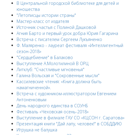
В Центральной городской библиотеке для детей и
юношества
"Летописцы истории страны"
Мастер-класс от издателя
Источник счастья с Полиной Дашковой
Агния Барто и первый урок добра Юрия Гагарина
Встреча с писателем Сергеем Лукъяненко
Ф. Маляренко - лауреат фестиваля «Интеллигентный
сезон-2018»
"Сердцебиение" в Балаково
Выступление А.Молотилиной В ОРЦ
Литклуб: "Счастливые мгновенья"
Галина Вольская и "Сокровенные мысли"
Кассилевские чтения: «Книга должна быть
намагниченной».
Встреча с художником-иллюстратором Евгением
Антоненковым
День народного единства в СОУНБ
Фестиваль «Чеховская осень-2018»
Выступление в филиале ГАУ СО «КЦСОН г. Саратова»
Презентация книги "Дай лапу, человек!" в СОБДДИЮ
Игрушка не балушка