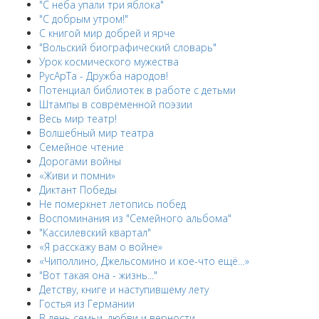
"С неба упали три яблока"
"С добрым утром!"
С книгой мир добрей и ярче
"Вольский биографический словарь"
Урок космического мужества
РусАрТа - Дружба народов!
Потенциал библиотек в работе с детьми
Штампы в современной поэзии
Весь мир театр!
Волшебный мир театра
Семейное чтение
Дорогами войны
«Живи и помни»
Диктант Победы
Не померкнет летопись побед
Воспоминания из "Семейного альбома"
"Кассилевский квартал"
«Я расскажу вам о войне»
«Чиполлино, Джельсомино и кое-что ещё…»
"Вот такая она - жизнь..."
Детству, книге и наступившему лету
Гостья из Германии
В день семьи, любви и верности