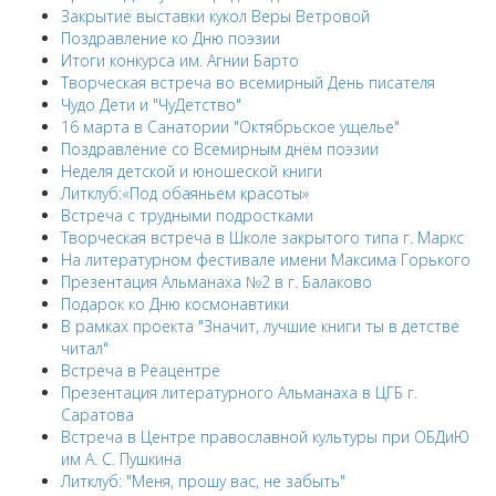
Закрытие выставки кукол Веры Ветровой
Поздравление ко Дню поэзии
Итоги конкурса им. Агнии Барто
Творческая встреча во всемирный День писателя
Чудо Дети и "ЧуДетство"
16 марта в Санатории "Октябрьское ущелье"
Поздравление со Всемирным днём поэзии
Неделя детской и юношеской книги
Литклуб:«Под обаяньем красоты»
Встреча с трудными подростками
Творческая встреча в Школе закрытого типа г. Маркс
На литературном фестивале имени Максима Горького
Презентация Альманаха №2 в г. Балаково
Подарок ко Дню космонавтики
В рамках проекта "Значит, лучшие книги ты в детстве
читал"
Встреча в Реацентре
Презентация литературного Альманаха в ЦГБ г.
Саратова
Встреча в Центре православной культуры при ОБДиЮ
им А. С. Пушкина
Литклуб: "Меня, прошу вас, не забыть"