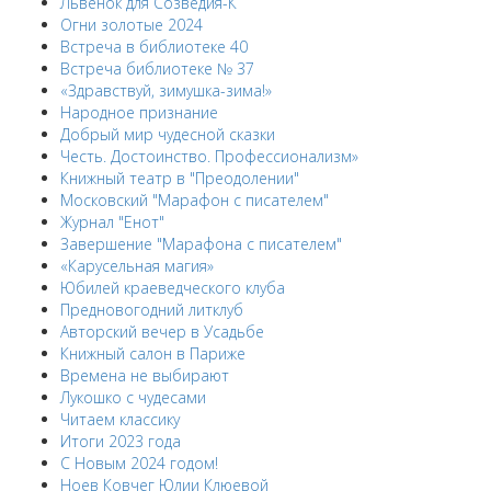
Львёнок для Созведия-К
Огни золотые 2024
Встреча в библиотеке 40
Встреча библиотеке № 37
«Здравствуй, зимушка-зима!»
Народное признание
Добрый мир чудесной сказки
Честь. Достоинство. Профессионализм»
Книжный театр в "Преодолении"
Московский "Марафон с писателем"
Журнал "Енот"
Завершение "Марафона с писателем"
«Карусельная магия»
Юбилей краеведческого клуба
Предновогодний литклуб
Авторский вечер в Усадьбе
Книжный салон в Париже
Времена не выбирают
Лукошко с чудесами
Читаем классику
Итоги 2023 года
С Новым 2024 годом!
Ноев Ковчег Юлии Клюевой