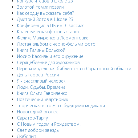
Конкурс чтецов в школе 23
Золотой томик поэзии
Как сердцу высказать себя?
Дмитрий Зотов в Школе 23
Конференция в ЦБ им. Л.Кассиля
Краеведческая фотовыставка
Феликс Маляренко в Лермонтовке
Листая альбом с черно-белыми фото
Книга Галины Вольской
Иосиф Кассиль и его окружение
Сердцебиение для художников
Первая модельная библиотека в Саратовской области
День героев России
Я - счастливый человек
Люди. Судьбы. Времена
Книга Ольги Гавриленко
Поэтический квартирник
Творческая встреча с будущими медиками
Новогодний огонёк
Саратов-Тарту
С Новым годом и Рождеством!
Свет доброй звезды
Любопыт