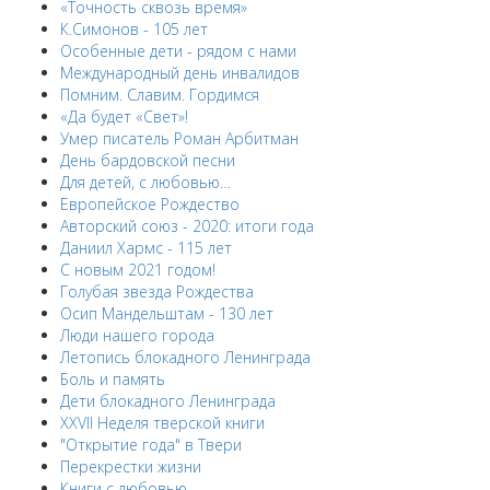
«Точность сквозь время»
К.Симонов - 105 лет
Особенные дети - рядом с нами
Международный день инвалидов
Помним. Славим. Гордимся
«Да будет «Свет»!
Умер писатель Роман Арбитман
День бардовской песни
Для детей, с любовью…
Европейскоe Рождество
Авторский союз - 2020: итоги года
Даниил Хармс - 115 лет
С новым 2021 годом!
Голубая звезда Рождества
Осип Мандельштам - 130 лет
Люди нашего города
Летопись блокадного Ленинграда
Боль и память
Дети блокадного Ленинграда
XXVII Неделя тверской книги
"Открытие года" в Твери
Перекрестки жизни
Книги с любовью