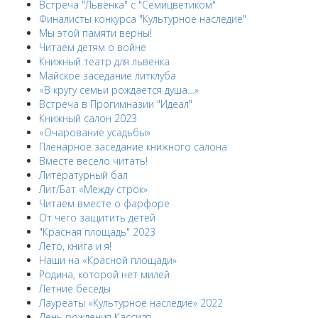
Встреча "Львёнка" с "Семицветиком"
Финалисты конкурса "Культурное наследие"
Мы этой памяти верны!
Читаем детям о войне
Книжный театр для львенка
Майское заседание литклуба
«В кругу семьи рождается душа…»
Встреча в Прогимназии "Идеал"
Книжный салон 2023
«Очарование усадьбы»
Пленарное заседание книжного салона
Вместе весело читать!
Литературный бал
Лит/Бат «Между строк»
Читаем вместе о фарфоре
От чего защитить детей
"Красная площадь" 2023
Лето, книга и я!
Наши на «Красной площади»
Родина, которой нет милей
Летние беседы
Лауреаты «Культурное наследие» 2022
День рождения Кассиля