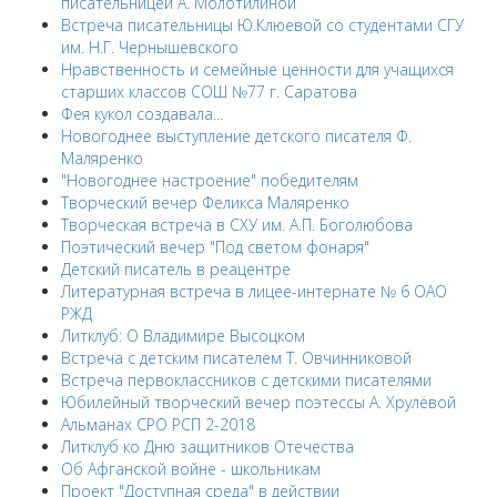
писательницей А. Молотилиной
Встреча писательницы Ю.Клюевой со студентами СГУ
им. Н.Г. Чернышевского
Нравственность и семейные ценности для учащихся
старших классов СОШ №77 г. Саратова
Фея кукол создавала...
Новогоднее выступление детского писателя Ф.
Маляренко
"Новогоднее настроение" победителям
Творческий вечер Феликса Маляренко
Творческая встреча в СХУ им. А.П. Боголюбова
Поэтический вечер "Под светом фонаря"
Детский писатель в реацентре
Литературная встреча в лицее-интернате № 6 ОАО
РЖД
Литклуб: О Владимире Высоцком
Встреча с детским писателем Т. Овчинниковой
Встреча первоклассников с детскими писателями
Юбилейный творческий вечер поэтессы А. Хрулёвой
Альманах СРО РСП 2-2018
Литклуб ко Дню защитников Отечества
Об Афганской войне - школьникам
Проект "Доступная среда" в действии