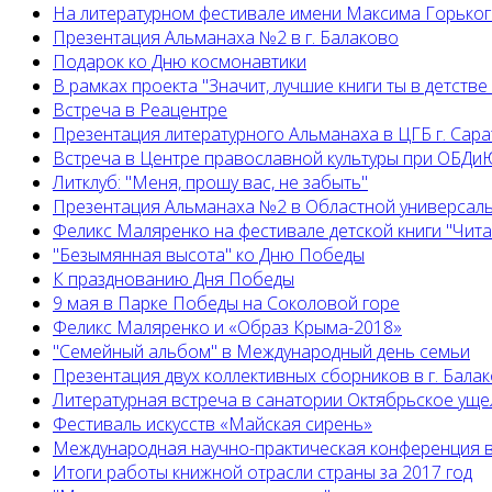
На литературном фестивале имени Максима Горько
Презентация Альманаха №2 в г. Балаково
Подарок ко Дню космонавтики
В рамках проекта "Значит, лучшие книги ты в детстве
Встреча в Реацентре
Презентация литературного Альманаха в ЦГБ г. Сар
Встреча в Центре православной культуры при ОБДиЮ
Литклуб: "Меня, прошу вас, не забыть"
Презентация Альманаха №2 в Областной универсал
Феликс Маляренко на фестивале детской книги "Читай
"Безымянная высота" ко Дню Победы
К празднованию Дня Победы
9 мая в Парке Победы на Соколовой горе
Феликс Маляренко и «Образ Крыма-2018»
"Семейный альбом" в Международный день семьи
Презентация двух коллективных сборников в г. Бала
Литературная встреча в санатории Октябрьское уще
Фестиваль искусств «Майская сирень»
Международная научно-практическая конференция в
Итоги работы книжной отрасли страны за 2017 год