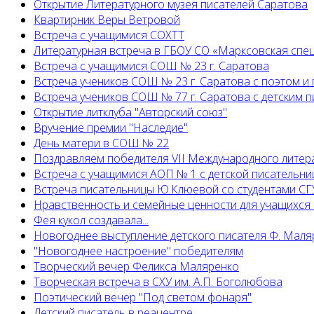
Открытие Литературного музея писателей Саратова
Квартирник Веры Ветровой
Встреча с учащимися СОХТТ
Литературная встреча в ГБОУ СО «Марксовская спе
Встреча с учащимися СОШ № 23 г. Саратова
Встреча учеников СОШ № 23 г. Саратова с поэтом и
Встреча учеников СОШ № 77 г. Саратова с детским
Открытие литклуба "Авторский союз"
Вручение премии "Наследие"
День матери в СОШ № 22
Поздравляем победителя VII Международного литер
Встреча с учащимися АОП № 1 с детской писательни
Встреча писательницы Ю.Клюевой со студентами СГУ
Нравственность и семейные ценности для учащихся
Фея кукол создавала...
Новогоднее выступление детского писателя Ф. Маля
"Новогоднее настроение" победителям
Творческий вечер Феликса Маляренко
Творческая встреча в СХУ им. А.П. Боголюбова
Поэтический вечер "Под светом фонаря"
Детский писатель в реацентре