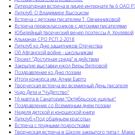
Литературная встреча в лицее-интернате № 6 ОАО 
Литклуб: О Владимире Высоцком
Встреча с детским писателем Т. Овчинниковой
Встреча первоклассников с детскими писателями
Юбилейный творческий вечер поэтессы А. Хрулёвой
Альманах СРО РСП 2-2018
Литклуб ко Дню защитников Отечества
Об Афганской войне - школьникам
Проект "Доступная среда" в действии
Закрытие выставки кукол Веры Ветровой
Поздравление ко Дню поэзии
Итоги конкурса им. Агнии Барто
Творческая встреча во всемирный День писателя
Чудо Дети и "ЧуДетство"
16 марта в Санатории "Октябрьское ущелье"
Поздравление со Всемирным днём поэзии
Неделя детской и юношеской книги
Литклуб:«Под обаяньем красоты»
Встреча с трудными подростками
Творческая встреча в Школе закрытого типа г. Марк