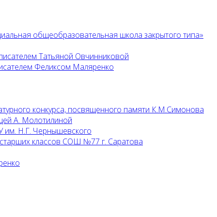
циальная общеобразовательная школа закрытого типа»
 писателем Татьяной Овчинниковой
 писателем Феликсом Маляренко
атурного конкурса, посвященного памяти К.М.Симонова
цей А. Молотилиной
 им. Н.Г. Чернышевского
 старших классов СОШ №77 г. Саратова
ренко