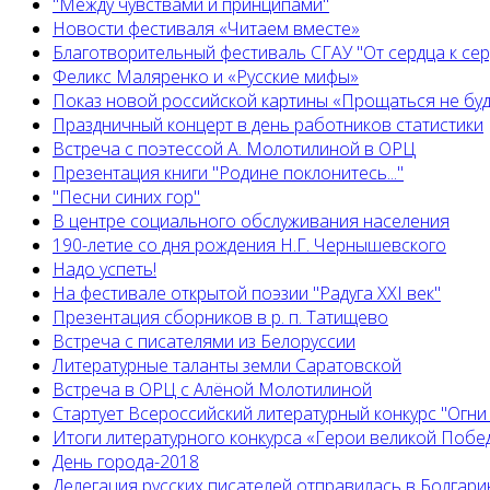
"Между чувствами и принципами"
Новости фестиваля «Читаем вместе»
Благотворительный фестиваль СГАУ "От сердца к сер
Феликс Маляренко и «Русские мифы»
Показ новой российской картины «Прощаться не бу
Праздничный концерт в день работников статистики
Встреча с поэтессой А. Молотилиной в ОРЦ
Презентация книги "Родине поклонитесь..."
"Песни синих гор"
В центре социального обслуживания населения
190-летие со дня рождения Н.Г. Чернышевского
Надо успеть!
На фестивале открытой поэзии "Радуга XXI век"
Презентация сборников в р. п. Татищево
Встреча с писателями из Белоруссии
Литературные таланты земли Саратовской
Встреча в ОРЦ с Алёной Молотилиной
Cтартует Всероссийский литературный конкурс "Огни
Итоги литературного конкурса «Герои великой Побед
День города-2018
Делегация русских писателей отправилась в Болгар