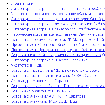
Люди и Тени
Литературная встреча в Центре адаптации и реабил
Участие в III поэтическом фестивале «Касмынинские
Литературная встреча с детьми в санатории Октябр
Литературная встреча в Детской центральной библио
Литературная встреча в санатории "Октябрьское ущ
Творческая встреча поэтесс Татьяны Овчинниковой
Встреча с детскими писателями Ф. Маляренко и Т. 
Презентация в Саратовской областной универсальн
Презентация в Центральной городской библиотеке г
Встреча писателей, приуроченная к празднованию Д
Литературная встреча в "Парусе Надежды"
Чудетство в РГДБ
Встреча с писателями в "День пожилого человека"
Встреча с писателями в Гимназии № 89 г. Саратова
Александра Маринина в Саратове
Встреча учащихся с. Вязовка Татищевского района 
Встреча Ф. Маляренко в Пушкинке
Встреча с учениками АОП № 1 г. Саратова
Встреча с учениками МОУ СОШ № 22