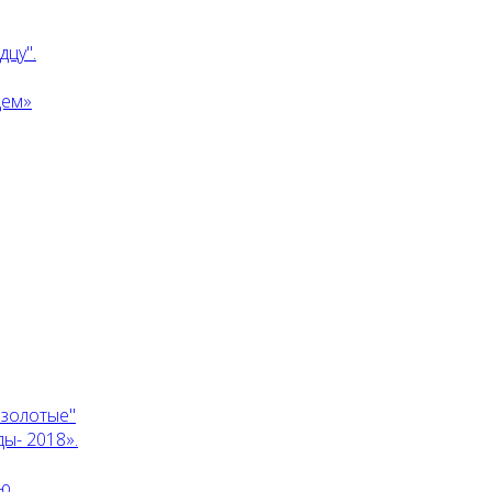
дцу".
дем»
 золотые"
ы- 2018».
ию