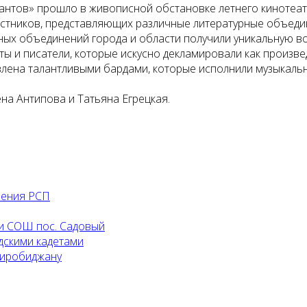
лантов» прошло в живописной обстановке летнего кинотеа
стников, представляющих различные литературные объедин
рных объединений города и области получили уникальную 
ты и писатели, которые искусно декламировали как произв
влена талантливыми бардами, которые исполнили музыкаль
на Антипова и Татьяна Егрецкая.
ления РСП
и СОШ пос. Садовый
дскими кадетами
Биробиджану