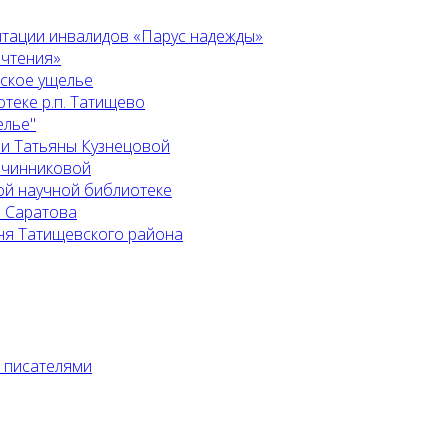
итации инвалидов «Парус надежды»
 чтения»
ьское ущелье
теке р.п. Татищево
елье"
 и Татьяны Кузнецовой
Овчинниковой
ой научной библиотеке
. Саратова
ня Татищевского района
с писателями