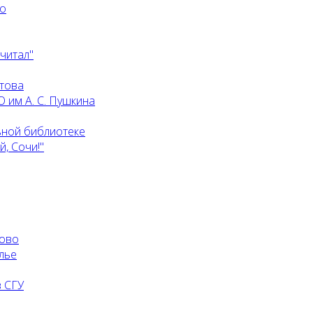
го
 читал"
атова
 им А. С. Пушкина
ьной библиотеке
, Сочи!"
ково
лье
 СГУ