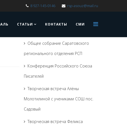
8 927-145-0146
rsp-asouz@mail.ru
ВАЛЬ
СТАТЬИ
КОНТАКТЫ
СМИ
Общее собрание Саратовского
регионального отделения РСП
Конференция Российского Союза
Писателей
Творческая встреча Алёны
Молотилиной с учениками СОШ пос.
Садовый
Творческая встреча Феликса