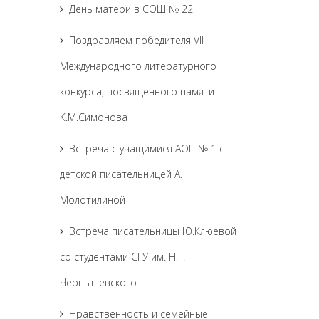
День матери в СОШ № 22
Поздравляем победителя VII
Международного литературного
конкурса, посвященного памяти
К.М.Симонова
Встреча с учащимися АОП № 1 с
детской писательницей А.
Молотилиной
Встреча писательницы Ю.Клюевой
со студентами СГУ им. Н.Г.
Чернышевского
Нравственность и семейные