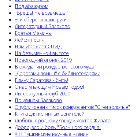
Под абажуром
"Врёшь! Не возьмёшь!"
Эти сберегающие руки...
Литературный Балаково
Братья Мамины
Лейся, песня
Нам угрожает СПИД
На безымянной высоте
Новогодний огонёк 2019
В ожидании рождественского чуда
"Дорогами войны" с библиотекарями
Гимну Саратова - быть!
С наступающим Новым годом!
Литературный клуб 2020
По улицам Балаково
Опубликован список конкурсантов "Огни золотые"
Книга для истинных ценителей
Любовь к родному языку и доктор Живаго
Добро, зло и боль "Большого сердца"
XIII Пушкинские научные чтения