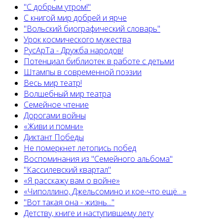
"С добрым утром!"
С книгой мир добрей и ярче
"Вольский биографический словарь"
Урок космического мужества
РусАрТа - Дружба народов!
Потенциал библиотек в работе с детьми
Штампы в современной поэзии
Весь мир театр!
Волшебный мир театра
Семейное чтение
Дорогами войны
«Живи и помни»
Диктант Победы
Не померкнет летопись побед
Воспоминания из "Семейного альбома"
"Кассилевский квартал"
«Я расскажу вам о войне»
«Чиполлино, Джельсомино и кое-что ещё…»
"Вот такая она - жизнь..."
Детству, книге и наступившему лету