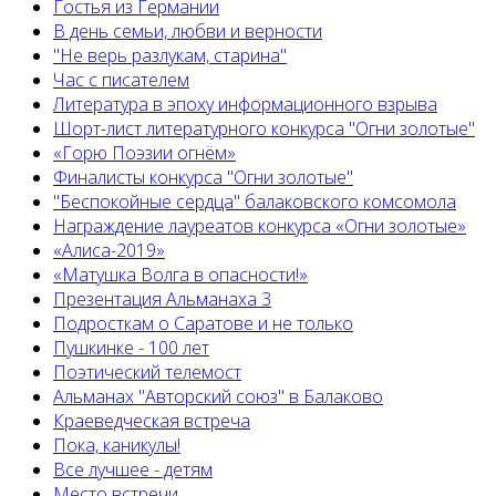
Гостья из Германии
В день семьи, любви и верности
"Не верь разлукам, старина"
Час с писателем
Литература в эпоху информационного взрыва
Шорт-лист литературного конкурса "Огни золотые"
«Горю Поэзии огнём»
Финалисты конкурса "Огни золотые"
"Беспокойные сердца" балаковского комсомола
Награждение лауреатов конкурса «Огни золотые»
«Алиса-2019»
«Матушка Волга в опасности!»
Презентация Альманаха 3
Подросткам о Саратове и не только
Пушкинке - 100 лет
Поэтический телемост
Альманах "Авторский союз" в Балаково
Краеведческая встреча
Пока, каникулы!
Все лучшее - детям
Место встречи