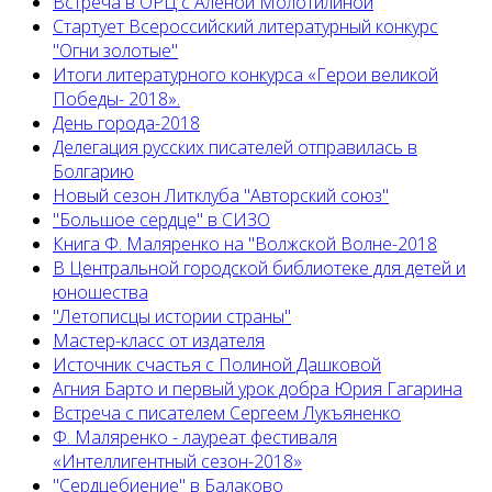
Встреча в ОРЦ с Алёной Молотилиной
Cтартует Всероссийский литературный конкурс
"Огни золотые"
Итоги литературного конкурса «Герои великой
Победы- 2018».
День города-2018
Делегация русских писателей отправилась в
Болгарию
Новый сезон Литклуба "Авторский союз"
"Большое сердце" в СИЗО
Книга Ф. Маляренко на "Волжской Волне-2018
В Центральной городской библиотеке для детей и
юношества
"Летописцы истории страны"
Мастер-класс от издателя
Источник счастья с Полиной Дашковой
Агния Барто и первый урок добра Юрия Гагарина
Встреча с писателем Сергеем Лукъяненко
Ф. Маляренко - лауреат фестиваля
«Интеллигентный сезон-2018»
"Сердцебиение" в Балаково