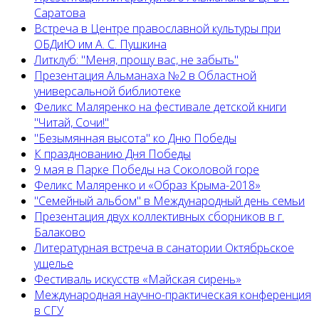
Саратова
Встреча в Центре православной культуры при
ОБДиЮ им А. С. Пушкина
Литклуб: "Меня, прошу вас, не забыть"
Презентация Альманаха №2 в Областной
универсальной библиотеке
Феликс Маляренко на фестивале детской книги
"Читай, Сочи!"
"Безымянная высота" ко Дню Победы
К празднованию Дня Победы
9 мая в Парке Победы на Соколовой горе
Феликс Маляренко и «Образ Крыма-2018»
"Семейный альбом" в Международный день семьи
Презентация двух коллективных сборников в г.
Балаково
Литературная встреча в санатории Октябрьское
ущелье
Фестиваль искусств «Майская сирень»
Международная научно-практическая конференция
в СГУ