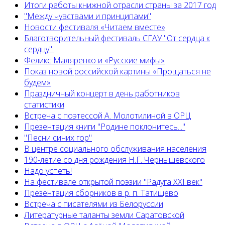
Итоги работы книжной отрасли страны за 2017 год
"Между чувствами и принципами"
Новости фестиваля «Читаем вместе»
Благотворительный фестиваль СГАУ "От сердца к
сердцу".
Феликс Маляренко и «Русские мифы»
Показ новой российской картины «Прощаться не
будем»
Праздничный концерт в день работников
статистики
Встреча с поэтессой А. Молотилиной в ОРЦ
Презентация книги "Родине поклонитесь..."
"Песни синих гор"
В центре социального обслуживания населения
190-летие со дня рождения Н.Г. Чернышевского
Надо успеть!
На фестивале открытой поэзии "Радуга XXI век"
Презентация сборников в р. п. Татищево
Встреча с писателями из Белоруссии
Литературные таланты земли Саратовской