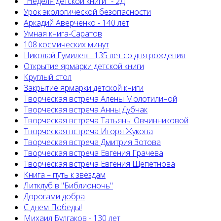
"Неделя детской книги" - 2Д
Урок экологической безопасности
Аркадий Аверченко - 140 лет
Умная книга-Саратов
108 космических минут
Николай Гумилев - 135 лет со дня рождения
Открытие ярмарки детской книги
Круглый стол
Закрытие ярмарки детской книги
Творческая встреча Алены Молотилиной
Творческая встреча Анны Дубчак
Творческая встреча Татьяны Овчинниковой
Творческая встреча Игоря Жукова
Творческая встреча Дмитрия Зотова
Творческая встреча Евгения Грачева
Творческая встреча Евгения Щепетнова
Книга – путь к звёздам
Литклуб в "Библионочь"
Дорогами добра
С днем Победы!
Михаил Булгаков - 130 лет