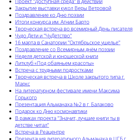
Проект "Доступная среда" в действии
Закрытие выставки кукол Веры Ветровой
Поздравление ко Дню поэзии
Итоги конкурса им. Агнии Барто
Творческая встреча во всемирный День писателя
Чудо Дети и "ЧуДетство"
16 марта в Санатории "Октябрьское ущелье"
Поздравление со Всемирным днём поэзии
Неделя детской и юношеской книги
Литклуб:«Под обаяньем красоты»
Встреча с трудными подростками
Творческая встреча в Школе закрытого типа г.
Маркс
На литературном фестивале имени Максима
Горького
Презентация Альманаха №2 в г. Балаково
Подарок ко Дню космонавтики
В рамках проекта "Значит, лучшие книги ты в
детстве читал"
Встреча в Реацентре
Презентация литературного Альманаха в ЦГБ г.