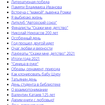
Литературная победа
Памяти Владимира Иванова
Встреча с "мамой" львёнка Ромки
Я выбираю жизнь
Литклуб "Авторский союз"
Финалисты "Скажи мне, детство"
Николай Некрасов 200 лет
Особенный день
Год прошел, другой идет
Очаг любви и верности
Лауреаты "Скажи мне, детство" 2021
Итоги года 2021
"Синица в руке"
Образы, орнамент, природа
Как клонировать бабу Шуру
Татьянин день
День студента в библиотеке
О взаимопонимании
Валентин Катаев 125 лет
Дарим книги с любовью!