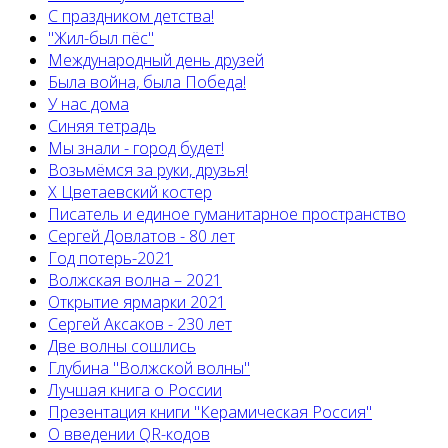
С праздником детства!
"Жил-был пёс"
Международный день друзей
Была война, была Победа!
У нас дома
Синяя тетрадь
Мы знали - город будет!
Возьмёмся за руки, друзья!
X Цветаевский костер
Писатель и единое гуманитарное пространство
Сергей Довлатов - 80 лет
Год потерь-2021
Волжская волна – 2021
Открытие ярмарки 2021
Сергей Аксаков - 230 лет
Две волны сошлись
Глубина "Волжской волны"
Лучшая книга о России
Презентация книги "Керамическая Россия"
О введении QR-кодов