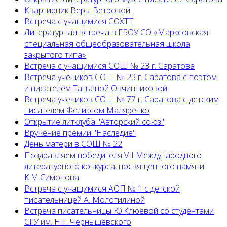
Квартирник Веры Ветровой
Встреча с учащимися СОХТТ
Литературная встреча в ГБОУ СО «Марксовская
специальная общеобразовательная школа
закрытого типа»
Встреча с учащимися СОШ № 23 г. Саратова
Встреча учеников СОШ № 23 г. Саратова с поэтом
и писателем Татьяной Овчинниковой
Встреча учеников СОШ № 77 г. Саратова с детским
писателем Феликсом Маляренко
Открытие литклуба "Авторский союз"
Вручение премии "Наследие"
День матери в СОШ № 22
Поздравляем победителя VII Международного
литературного конкурса, посвященного памяти
К.М.Симонова
Встреча с учащимися АОП № 1 с детской
писательницей А. Молотилиной
Встреча писательницы Ю.Клюевой со студентами
СГУ им. Н.Г. Чернышевского