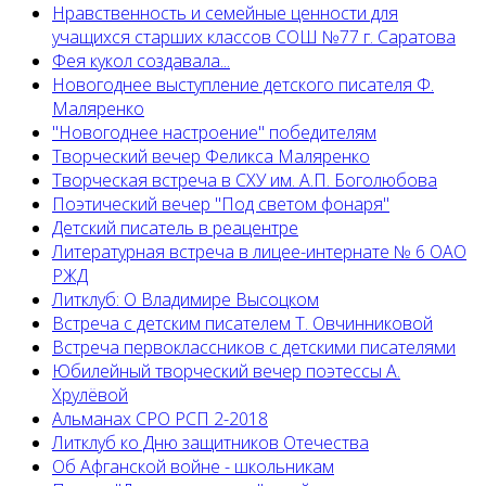
Нравственность и семейные ценности для
учащихся старших классов СОШ №77 г. Саратова
Фея кукол создавала...
Новогоднее выступление детского писателя Ф.
Маляренко
"Новогоднее настроение" победителям
Творческий вечер Феликса Маляренко
Творческая встреча в СХУ им. А.П. Боголюбова
Поэтический вечер "Под светом фонаря"
Детский писатель в реацентре
Литературная встреча в лицее-интернате № 6 ОАО
РЖД
Литклуб: О Владимире Высоцком
Встреча с детским писателем Т. Овчинниковой
Встреча первоклассников с детскими писателями
Юбилейный творческий вечер поэтессы А.
Хрулёвой
Альманах СРО РСП 2-2018
Литклуб ко Дню защитников Отечества
Об Афганской войне - школьникам