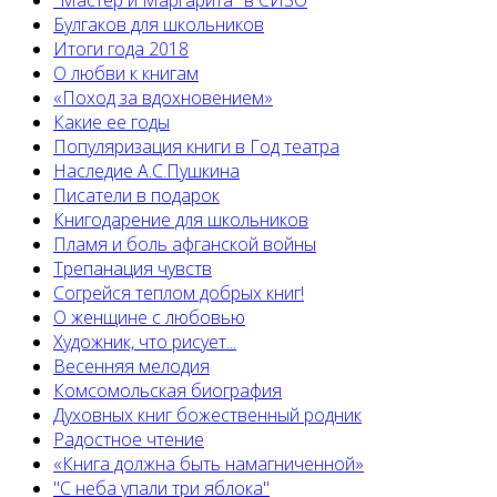
"Мастер и Маргарита" в СИЗО
Булгаков для школьников
Итоги года 2018
О любви к книгам
«Поход за вдохновением»
Какие ее годы
Популяризация книги в Год театра
Наследие А.С.Пушкина
Писатели в подарок
Книгодарение для школьников
Пламя и боль афганской войны
Трепанация чувств
Согрейся теплом добрых книг!
О женщине с любовью
Художник, что рисует...
Весенняя мелодия
Комсомольская биография
Духовных книг божественный родник
Радостное чтение
«Книга должна быть намагниченной»
"С неба упали три яблока"