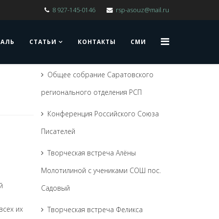
8 927-145-0146
rsp-asouz@mail.ru
ВАЛЬ
СТАТЬИ
КОНТАКТЫ
СМИ
Общее собрание Саратовского
регионального отделения РСП
Конференция Российского Союза
Писателей
Творческая встреча Алёны
Молотилиной с учениками СОШ пос.
й
Садовый
всех их
Творческая встреча Феликса