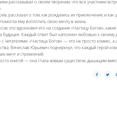
ием рассказывал о своем творении, что все участники встр
.
ев, рассказал о том, как рождались их приключения, и как 
помогла ему воплотить свою мечту в жизнь.
ов: кто вдохновил его на создание «Частицу Богов», какие
на будущее. Каждый ответ был наполнен любовью к своему д
 читателями. «Частица Богов» — это не просто комикс, а 
ства. Вячеслав Юрьевич подчеркнул, что каждый герой ко
их мечт и стремлений.
просто книгой — она стала живым существом, дышащим вмес