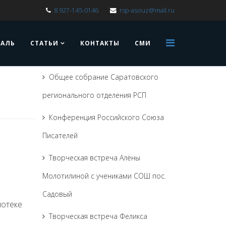
8 927-145-0146
rsp-asouz@mail.ru
ВАЛЬ
СТАТЬИ
КОНТАКТЫ
СМИ
Общее собрание Саратовского
регионального отделения РСП
Конференция Российского Союза
Писателей
Творческая встреча Алёны
Молотилиной с учениками СОШ пос.
Садовый
иотеке
Творческая встреча Феликса