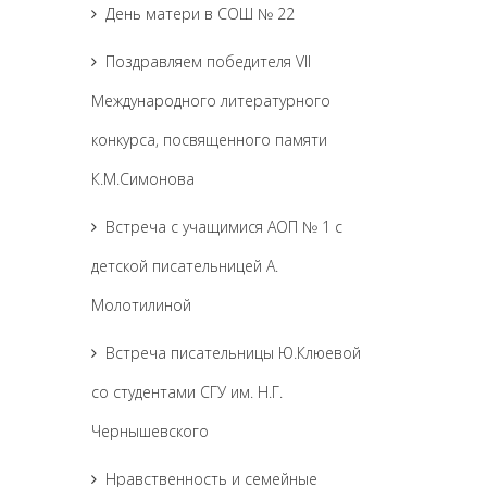
День матери в СОШ № 22
Поздравляем победителя VII
Международного литературного
конкурса, посвященного памяти
К.М.Симонова
Встреча с учащимися АОП № 1 с
детской писательницей А.
Молотилиной
Встреча писательницы Ю.Клюевой
со студентами СГУ им. Н.Г.
Чернышевского
Нравственность и семейные