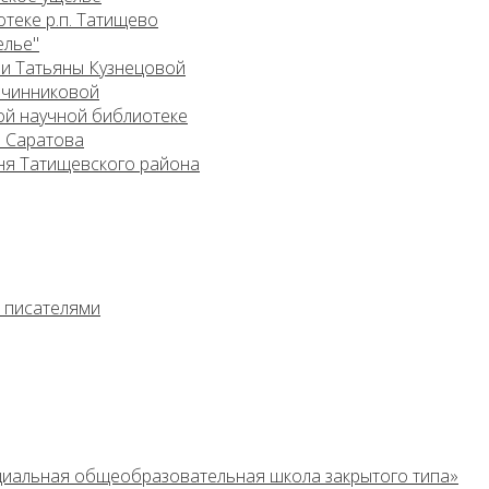
теке р.п. Татищево
елье"
 и Татьяны Кузнецовой
Овчинниковой
ой научной библиотеке
. Саратова
ня Татищевского района
с писателями
циальная общеобразовательная школа закрытого типа»