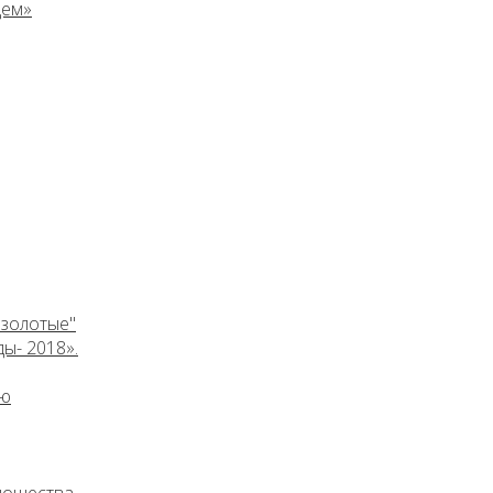
дем»
 золотые"
ы- 2018».
ию