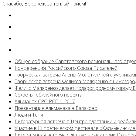
Спасибо, Воронеж, за теплый прием!
Общее собрание Саратовского регионального отде
Конференция Российского Союза Писателей
Творческая встреча Алёны Молотилиной с ученикам
Творческая встреча Феликса Маляренко с нижегоро
Феликс Маляренко делает подарок родному городу 
Секреты юбилейного проекта
Альманах СРО РСП 1-2017
Презентация Альманаха в Балаково
Люди и Тени
Литературная встреча в Центре адаптации и реабил
Участие в III поэтическом фестивале «Касмынинские
Литературная встреча с детьми в санатории Октябр