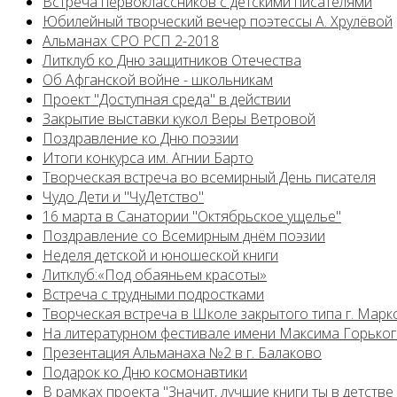
Встреча первоклассников с детскими писателями
Юбилейный творческий вечер поэтессы А. Хрулёвой
Альманах СРО РСП 2-2018
Литклуб ко Дню защитников Отечества
Об Афганской войне - школьникам
Проект "Доступная среда" в действии
Закрытие выставки кукол Веры Ветровой
Поздравление ко Дню поэзии
Итоги конкурса им. Агнии Барто
Творческая встреча во всемирный День писателя
Чудо Дети и "ЧуДетство"
16 марта в Санатории "Октябрьское ущелье"
Поздравление со Всемирным днём поэзии
Неделя детской и юношеской книги
Литклуб:«Под обаяньем красоты»
Встреча с трудными подростками
Творческая встреча в Школе закрытого типа г. Марк
На литературном фестивале имени Максима Горько
Презентация Альманаха №2 в г. Балаково
Подарок ко Дню космонавтики
В рамках проекта "Значит, лучшие книги ты в детстве