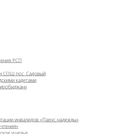
ления РСП
и СОШ пос. Садовый
дскими кадетами
Биробиджану
итации инвалидов «Парус надежды»
 чтения»
ьское ущелье