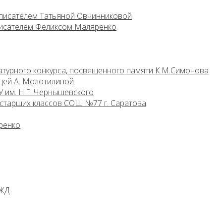
 писателем Татьяной Овчинниковой
 писателем Феликсом Маляренко
атурного конкурса, посвященного памяти К.М.Симонова
цей А. Молотилиной
 им. Н.Г. Чернышевского
 старших классов СОШ №77 г. Саратова
ренко
РЖД