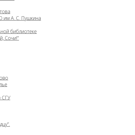
атова
 им А. С. Пушкина
ьной библиотеке
, Сочи!"
ково
лье
 СГУ
дцу".