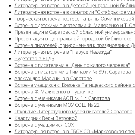
Литературная встреча в Детской центральной библио
Литературная встреча в санатории "Октябрьское ущ
Творческая встреча поэтесс Татьяны Овчинниковой
Встреча с детскими писателями Ф. Маляренко и Т. 
Презентация в Саратовской областной универсальн
Презентация в Центральной городской библиотеке г
Встреча писателей, приуроченная к празднованию Д
Литературная встреча в "Парусе Надежды"
Чудетство в РГДБ
Встреча с писателями в "День пожилого человека"
Встреча с писателями в Гимназии № 89 г. Саратова
Александра Маринина в Саратове
Встреча учащихся с. Вязовка Татищевского района 
Встреча Ф. Маляренко в Пушкинке
Встреча с учениками АОП № 1 г. Саратова
Встреча с учениками МОУ СОШ № 22
Открытие Литературного музея писателей Саратова
Квартирник Веры Ветровой
Встреча с учащимися СОХТТ
Литературная встреча в ГБОУ СО «Марксовская спе