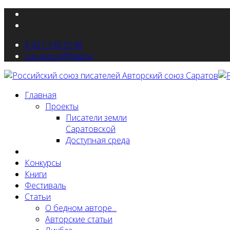
8 927-145-0146
rsp-asouz@mail.ru
Главная
Проекты
Писатели земли
Саратовской
Доступная среда
Новости
Конкурсы
Книги
Фестиваль
Статьи
О бедном авторе...
Авторские статьи