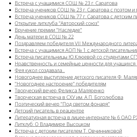
Встреча с учащимися СОШ № 23 г. Саратова
Встреча учеников СОШ № 23 г. Саратова с поэтом и
Встреча учеников СОШ № 77 г. Саратова с детским
Открытие литклуба "Авторский союз"
Вручение премии "Наследие"
День матери в СОШ № 22
Поздравляем победителя VII Международного литер
Встреча с учащимися АОП № 1 с детской писательни
Встреча писательницы Ю.Клюевой со студентами СГУ
Нравственность и семейные ценности для учащихся
Фея кукол создавала...
Новогоднее выступление детского писателя Ф. Маля
"Новогоднее настроение" победителям
Творческий вечер Феликса Маляренко
Творческая встреча в СХУ им. А.П. Боголюбова
Поэтический вечер "Под светом фонаря"
Детский писатель в реацентре
Литературная встреча в лицее-интернате № 6 ОАО 
Литклуб: О Владимире Высоцком
Встреча с детским писателем Т. Овчинниковой