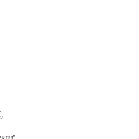
с
го
 читал"