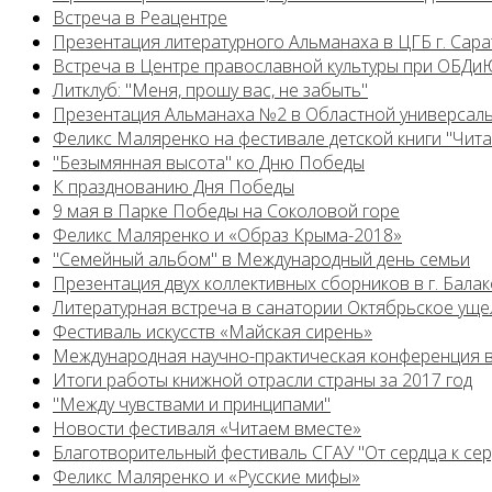
Встреча в Реацентре
Презентация литературного Альманаха в ЦГБ г. Сар
Встреча в Центре православной культуры при ОБДиЮ
Литклуб: "Меня, прошу вас, не забыть"
Презентация Альманаха №2 в Областной универсал
Феликс Маляренко на фестивале детской книги "Читай
"Безымянная высота" ко Дню Победы
К празднованию Дня Победы
9 мая в Парке Победы на Соколовой горе
Феликс Маляренко и «Образ Крыма-2018»
"Семейный альбом" в Международный день семьи
Презентация двух коллективных сборников в г. Бала
Литературная встреча в санатории Октябрьское уще
Фестиваль искусств «Майская сирень»
Международная научно-практическая конференция в
Итоги работы книжной отрасли страны за 2017 год
"Между чувствами и принципами"
Новости фестиваля «Читаем вместе»
Благотворительный фестиваль СГАУ "От сердца к сер
Феликс Маляренко и «Русские мифы»