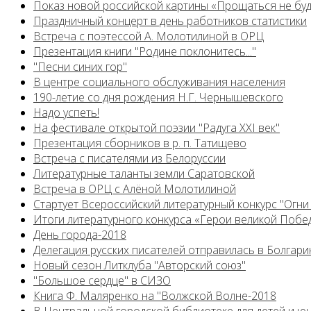
Показ новой российской картины «Прощаться не бу
Праздничный концерт в день работников статистики
Встреча с поэтессой А. Молотилиной в ОРЦ
Презентация книги "Родине поклонитесь..."
"Песни синих гор"
В центре социального обслуживания населения
190-летие со дня рождения Н.Г. Чернышевского
Надо успеть!
На фестивале открытой поэзии "Радуга XXI век"
Презентация сборников в р. п. Татищево
Встреча с писателями из Белоруссии
Литературные таланты земли Саратовской
Встреча в ОРЦ с Алёной Молотилиной
Cтартует Всероссийский литературный конкурс "Огни
Итоги литературного конкурса «Герои великой Побед
День города-2018
Делегация русских писателей отправилась в Болгар
Новый сезон Литклуба "Авторский союз"
"Большое сердце" в СИЗО
Книга Ф. Маляренко на "Волжской Волне-2018