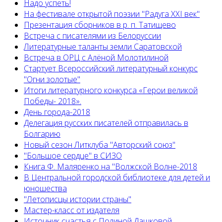
Надо успеть!
На фестивале открытой поэзии "Радуга XXI век"
Презентация сборников в р. п. Татищево
Встреча с писателями из Белоруссии
Литературные таланты земли Саратовской
Встреча в ОРЦ с Алёной Молотилиной
Cтартует Всероссийский литературный конкурс
"Огни золотые"
Итоги литературного конкурса «Герои великой
Победы- 2018».
День города-2018
Делегация русских писателей отправилась в
Болгарию
Новый сезон Литклуба "Авторский союз"
"Большое сердце" в СИЗО
Книга Ф. Маляренко на "Волжской Волне-2018
В Центральной городской библиотеке для детей и
юношества
"Летописцы истории страны"
Мастер-класс от издателя
Источник счастья с Полиной Дашковой