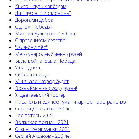
Книга – путь к звёздам
Литклуб в "Библионочь"
Дорогами добра
С днем Победы!
Михаил Булгаков - 130 лет
С праздником детства!
"Жил-был пёс"
Международный день друзей
Была война, была Победа!
У нас дома
Синяя тетрадь
Мы знали - город будет!
Возьмёмся за руки, друзья!
X Цветаевский костер
Писатель и единое гуманитарное пространство
Сергей Довлатов - 80 лет
Год потерь-2021
Волжская волна – 2021
Открытие ярмарки 2021
Сергей Аксаков - 230 лет