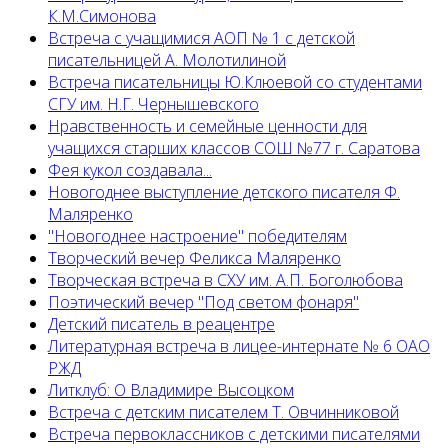
К.М.Симонова
Встреча с учащимися АОП № 1 с детской
писательницей А. Молотилиной
Встреча писательницы Ю.Клюевой со студентами
СГУ им. Н.Г. Чернышевского
Нравственность и семейные ценности для
учащихся старших классов СОШ №77 г. Саратова
Фея кукол создавала...
Новогоднее выступление детского писателя Ф.
Маляренко
"Новогоднее настроение" победителям
Творческий вечер Феликса Маляренко
Творческая встреча в СХУ им. А.П. Боголюбова
Поэтический вечер "Под светом фонаря"
Детский писатель в реацентре
Литературная встреча в лицее-интернате № 6 ОАО
РЖД
Литклуб: О Владимире Высоцком
Встреча с детским писателем Т. Овчинниковой
Встреча первоклассников с детскими писателями