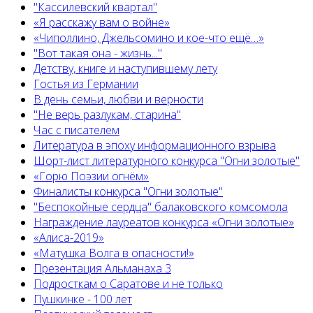
"Кассилевский квартал"
«Я расскажу вам о войне»
«Чиполлино, Джельсомино и кое-что ещё…»
"Вот такая она - жизнь..."
Детству, книге и наступившему лету
Гостья из Германии
В день семьи, любви и верности
"Не верь разлукам, старина"
Час с писателем
Литература в эпоху информационного взрыва
Шорт-лист литературного конкурса "Огни золотые"
«Горю Поэзии огнём»
Финалисты конкурса "Огни золотые"
"Беспокойные сердца" балаковского комсомола
Награждение лауреатов конкурса «Огни золотые»
«Алиса-2019»
«Матушка Волга в опасности!»
Презентация Альманаха 3
Подросткам о Саратове и не только
Пушкинке - 100 лет