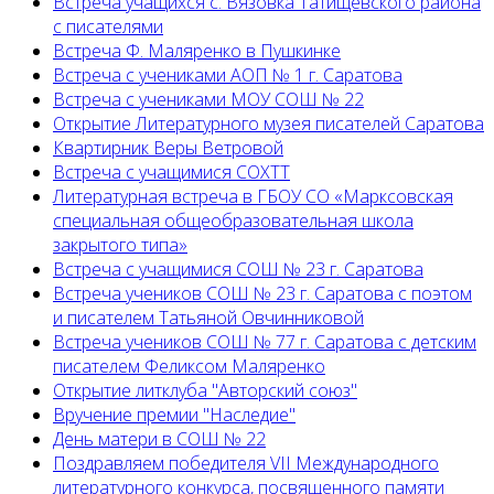
Встреча учащихся с. Вязовка Татищевского района
с писателями
Встреча Ф. Маляренко в Пушкинке
Встреча с учениками АОП № 1 г. Саратова
Встреча с учениками МОУ СОШ № 22
Открытие Литературного музея писателей Саратова
Квартирник Веры Ветровой
Встреча с учащимися СОХТТ
Литературная встреча в ГБОУ СО «Марксовская
специальная общеобразовательная школа
закрытого типа»
Встреча с учащимися СОШ № 23 г. Саратова
Встреча учеников СОШ № 23 г. Саратова с поэтом
и писателем Татьяной Овчинниковой
Встреча учеников СОШ № 77 г. Саратова с детским
писателем Феликсом Маляренко
Открытие литклуба "Авторский союз"
Вручение премии "Наследие"
День матери в СОШ № 22
Поздравляем победителя VII Международного
литературного конкурса, посвященного памяти