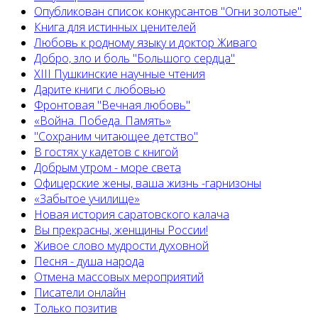
Опубликован список конкурсантов "Огни золотые"
Книга для истинных ценителей
Любовь к родному языку и доктор Живаго
Добро, зло и боль "Большого сердца"
XIII Пушкинские научные чтения
Дарите книги с любовью
Фронтовая "Вечная любовь"
«Война. Победа. Память»
"Сохраним читающее детство"
В гостях у кадетов с книгой
Добрым утром - море света
Офицерские жены, ваша жизнь -гарнизоны
«Забытое училище»
Новая история саратовского калача
Вы прекрасны, женщины России!
Живое слово мудрости духовной
Песня - душа народа
Отмена массовых мероприятий
Писатели онлайн
Только позитив