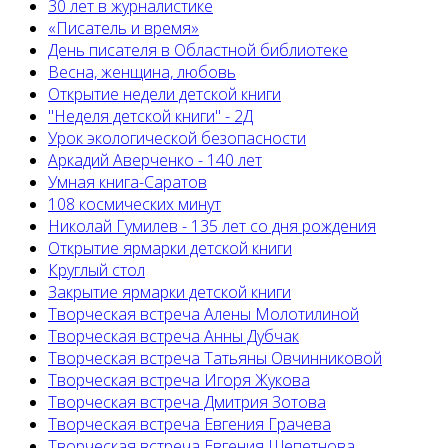
30 лет в журналистике
«Писатель и время»
День писателя в Областной библиотеке
Весна, женщина, любовь
Открытие недели детской книги
"Неделя детской книги" - 2Д
Урок экологической безопасности
Аркадий Аверченко - 140 лет
Умная книга-Саратов
108 космических минут
Николай Гумилев - 135 лет со дня рождения
Открытие ярмарки детской книги
Круглый стол
Закрытие ярмарки детской книги
Творческая встреча Алены Молотилиной
Творческая встреча Анны Дубчак
Творческая встреча Татьяны Овчинниковой
Творческая встреча Игоря Жукова
Творческая встреча Дмитрия Зотова
Творческая встреча Евгения Грачева
Творческая встреча Евгения Щепетнова