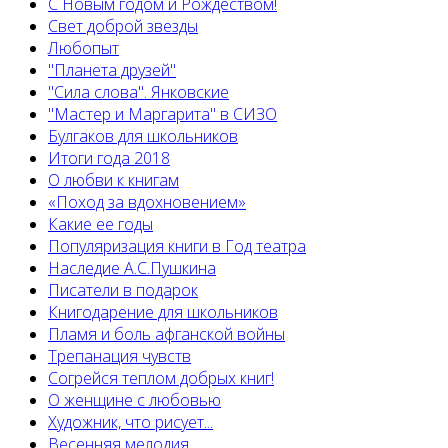
С Новым годом и Рождеством!
Свет доброй звезды
Любопыт
"Планета друзей"
"Сила слова". Янковские
"Мастер и Маргарита" в СИЗО
Булгаков для школьников
Итоги года 2018
О любви к книгам
«Поход за вдохновением»
Какие ее годы
Популяризация книги в Год театра
Наследие А.С.Пушкина
Писатели в подарок
Книгодарение для школьников
Пламя и боль афганской войны
Трепанация чувств
Согрейся теплом добрых книг!
О женщине с любовью
Художник, что рисует...
Весенняя мелодия