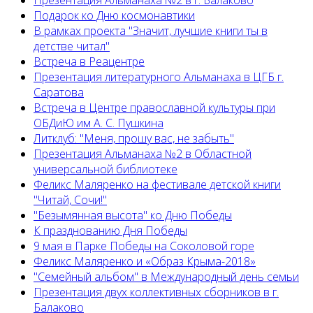
Презентация Альманаха №2 в г. Балаково
Подарок ко Дню космонавтики
В рамках проекта "Значит, лучшие книги ты в
детстве читал"
Встреча в Реацентре
Презентация литературного Альманаха в ЦГБ г.
Саратова
Встреча в Центре православной культуры при
ОБДиЮ им А. С. Пушкина
Литклуб: "Меня, прошу вас, не забыть"
Презентация Альманаха №2 в Областной
универсальной библиотеке
Феликс Маляренко на фестивале детской книги
"Читай, Сочи!"
"Безымянная высота" ко Дню Победы
К празднованию Дня Победы
9 мая в Парке Победы на Соколовой горе
Феликс Маляренко и «Образ Крыма-2018»
"Семейный альбом" в Международный день семьи
Презентация двух коллективных сборников в г.
Балаково