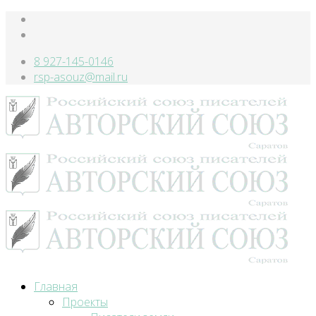
8 927-145-0146
rsp-asouz@mail.ru
Главная
Проекты