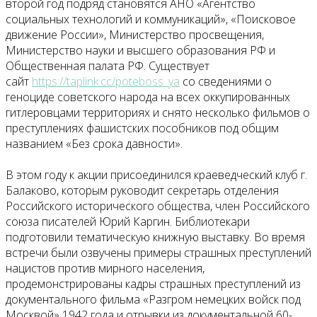
второй год подряд становятся АНО «Агентство
социальных технологий и коммуникаций», «Поисковое
движение России», Министерство просвещения,
Министерство науки и высшего образования РФ и
Общественная палата РФ. Существует
сайт
https://taplink.cc/poteboss_ya
со сведениями о
геноциде советского народа на всех оккупированных
гитлеровцами территориях и снято несколько фильмов о
преступлениях фашистских пособников под общим
названием «Без срока давности».
В этом году к акции присоединился краеведческий клуб г.
Балаково, которым руководит секретарь отделения
Российского исторического общества, член Российского
союза писателей Юрий Каргин. Библиотекари
подготовили тематическую книжную выставку. Во время
встречи были озвучены примеры страшных преступлений
нацистов против мирного населения,
продемонстрированы кадры страшных преступлений из
документального фильма «Разгром немецких войск под
Москвой» 1942 года и отрывки из документальной 60-