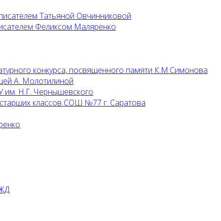
 писателем Татьяной Овчинниковой
 писателем Феликсом Маляренко
атурного конкурса, посвященного памяти К.М.Симонова
цей А. Молотилиной
 им. Н.Г. Чернышевского
 старших классов СОШ №77 г. Саратова
ренко
РЖД