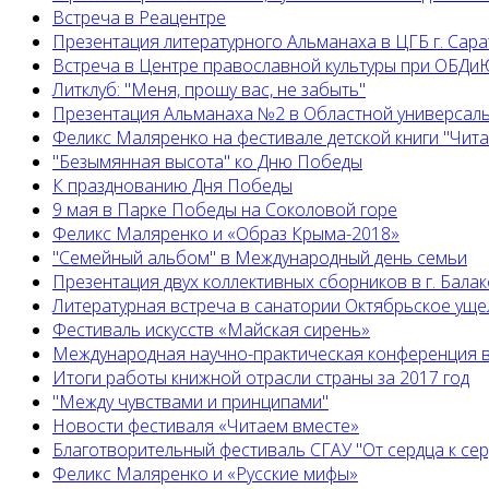
Встреча в Реацентре
Презентация литературного Альманаха в ЦГБ г. Сар
Встреча в Центре православной культуры при ОБДиЮ
Литклуб: "Меня, прошу вас, не забыть"
Презентация Альманаха №2 в Областной универсал
Феликс Маляренко на фестивале детской книги "Читай
"Безымянная высота" ко Дню Победы
К празднованию Дня Победы
9 мая в Парке Победы на Соколовой горе
Феликс Маляренко и «Образ Крыма-2018»
"Семейный альбом" в Международный день семьи
Презентация двух коллективных сборников в г. Бала
Литературная встреча в санатории Октябрьское уще
Фестиваль искусств «Майская сирень»
Международная научно-практическая конференция в
Итоги работы книжной отрасли страны за 2017 год
"Между чувствами и принципами"
Новости фестиваля «Читаем вместе»
Благотворительный фестиваль СГАУ "От сердца к сер
Феликс Маляренко и «Русские мифы»