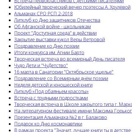
Встреча первоклассников с детскими писателями
Юбилейный творческий вечер поэтессы А. Хрулёвой
Альманах СРО РСП 2-2018
Литклуб ко Дню защитников Отечества
Об Афганской войне - школьникам
Проект "Доступная среда" в действии
Закрытие выставки кукол Веры Ветровой
Поздравление ко Дню поэзии
Итоги конкурса им. Агнии Барто
Творческая встреча во всемирный День писателя
Чудо Дети и "ЧуДетство"
16 марта в Санатории "Октябрьское ущелье"
Поздравление со Всемирным днём поэзии
Неделя детской и юношеской книги
Литклуб:«Под обаяньем красоты»
Встреча с трудными подростками
Творческая встреча в Школе закрытого типа г. Марк
На литературном фестивале имени Максима Горько
Презентация Альманаха №2 в г. Балаково
Подарок ко Дню космонавтики
В рамках проекта "Значит, лучшие книги ты в детстве