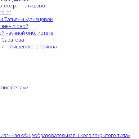
теке р.п. Татищево
елье"
 и Татьяны Кузнецовой
Овчинниковой
ой научной библиотеке
. Саратова
ня Татищевского района
с писателями
циальная общеобразовательная школа закрытого типа»