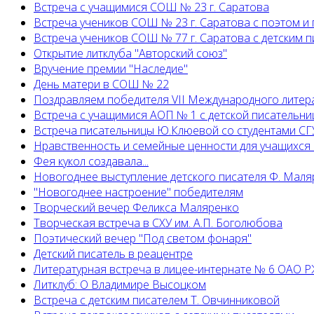
Встреча с учащимися СОШ № 23 г. Саратова
Встреча учеников СОШ № 23 г. Саратова с поэтом и
Встреча учеников СОШ № 77 г. Саратова с детским
Открытие литклуба "Авторский союз"
Вручение премии "Наследие"
День матери в СОШ № 22
Поздравляем победителя VII Международного литер
Встреча с учащимися АОП № 1 с детской писательни
Встреча писательницы Ю.Клюевой со студентами СГУ
Нравственность и семейные ценности для учащихся
Фея кукол создавала...
Новогоднее выступление детского писателя Ф. Маля
"Новогоднее настроение" победителям
Творческий вечер Феликса Маляренко
Творческая встреча в СХУ им. А.П. Боголюбова
Поэтический вечер "Под светом фонаря"
Детский писатель в реацентре
Литературная встреча в лицее-интернате № 6 ОАО 
Литклуб: О Владимире Высоцком
Встреча с детским писателем Т. Овчинниковой