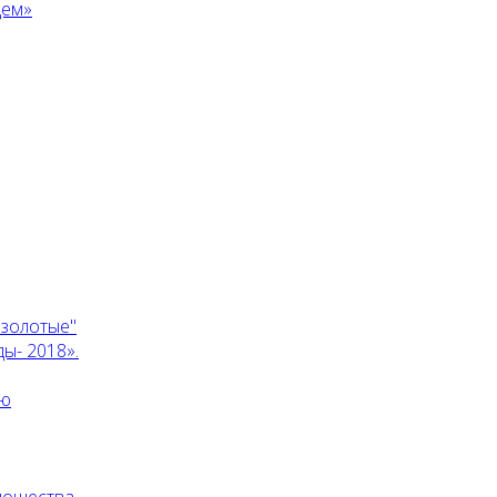
дем»
 золотые"
ы- 2018».
ию