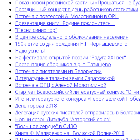
Показ новой российской картины «Прощаться не бу
Праздничный концерт в день работников статистики
Встреча с поэтессой А. Молотилиной в ОРЦ
Презентация книги "Родине поклонитесь..."
"Песни синих гор"
В центре социального обслуживания населения
190-летие со дня рождения Н.Г. Чернышевского
Надо успеть!
На фестивале открытой поэзии "Радуга XXI век"
Презентация сборников в р. п. Татищево
Встреча с писателями из Белоруссии
Литературные таланты земли Саратовской
Встреча в ОРЦ с Алёной Молотилиной
Cтартует Всероссийский литературный конкурс "Огни
Итоги литературного конкурса «Герои великой Побед
День города-2018
Делегация русских писателей отправилась в Болгар
Новый сезон Литклуба "Авторский союз"
"Большое сердце" в СИЗО
Книга Ф. Маляренко на "Волжской Волне-2018