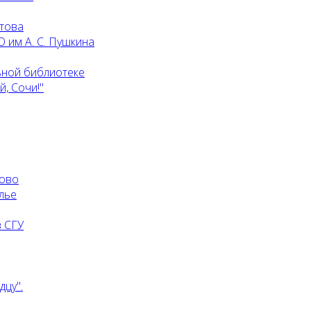
атова
 им А. С. Пушкина
ьной библиотеке
, Сочи!"
ково
лье
 СГУ
дцу".