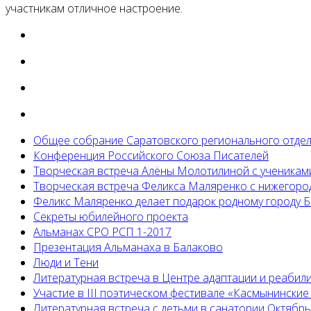
участникам отличное настроение.
Общее собрание Саратовского регионального отде
Конференция Российского Союза Писателей
Творческая встреча Алёны Молотилиной с ученикам
Творческая встреча Феликса Маляренко с нижегоро
Феликс Маляренко делает подарок родному городу 
Секреты юбилейного проекта
Альманах СРО РСП 1-2017
Презентация Альманаха в Балаково
Люди и Тени
Литературная встреча в Центре адаптации и реабил
Участие в III поэтическом фестивале «Касмынинские
Литературная встреча с детьми в санатории Октябр