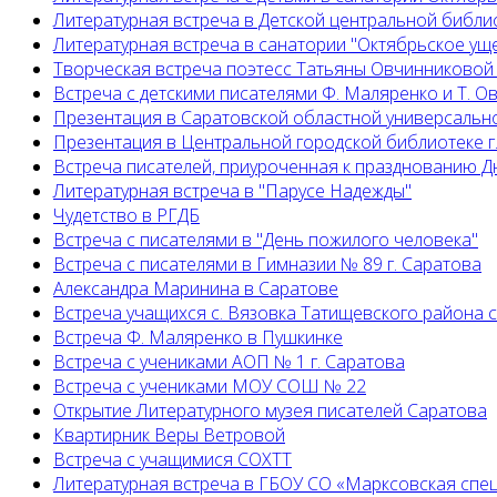
Литературная встреча в Детской центральной библио
Литературная встреча в санатории "Октябрьское ущ
Творческая встреча поэтесс Татьяны Овчинниковой
Встреча с детскими писателями Ф. Маляренко и Т. 
Презентация в Саратовской областной универсальн
Презентация в Центральной городской библиотеке г
Встреча писателей, приуроченная к празднованию Д
Литературная встреча в "Парусе Надежды"
Чудетство в РГДБ
Встреча с писателями в "День пожилого человека"
Встреча с писателями в Гимназии № 89 г. Саратова
Александра Маринина в Саратове
Встреча учащихся с. Вязовка Татищевского района 
Встреча Ф. Маляренко в Пушкинке
Встреча с учениками АОП № 1 г. Саратова
Встреча с учениками МОУ СОШ № 22
Открытие Литературного музея писателей Саратова
Квартирник Веры Ветровой
Встреча с учащимися СОХТТ
Литературная встреча в ГБОУ СО «Марксовская спе