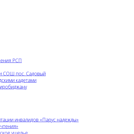
ления РСП
и СОШ пос. Садовый
дскими кадетами
Биробиджану
итации инвалидов «Парус надежды»
 чтения»
ьское ущелье