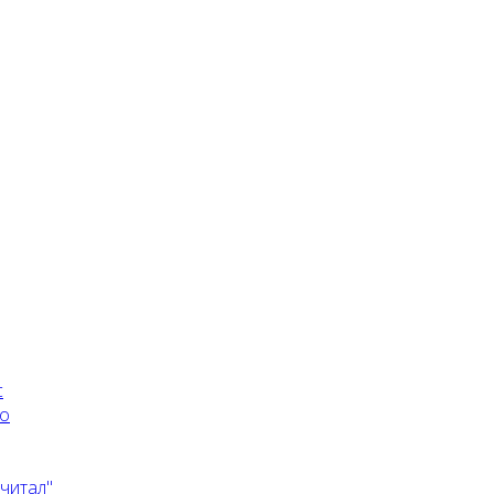
с
го
 читал"