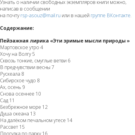
Узнать о наличии свободных экземпляров книги можно,
написав в сообщении
на почту
rsp-asouz@mail.ru
или в нашей
группе ВКонтакте
.
Содержание:
Пейзажная лирика «Эти зримые мысли природы »
Мартовское утро 4
Хочу на Волгу 5
Сквозь тонкие, смуглые ветви 6
В предчувствии весны 7
Рускеала 8
Сибирское чудо 8
Ах, осень 9
Снова осеннее 10
Сад 11
Безбрежное море 12
Душа океана 13
На далёком печальном утесе 14
Рассвет 15
Прогулка по парку 16