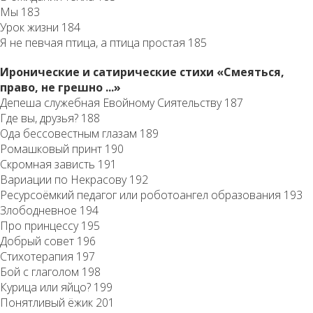
Мы 183
Урок жизни 184
Я не певчая птица, а птица простая 185
Иронические и сатирические стихи «Смеяться,
право, не грешно ...»
Депеша служебная Евойному Сиятельству 187
Где вы, друзья? 188
Ода бессовестным глазам 189
Ромашковый принт 190
Скромная зависть 191
Вариации по Некрасову 192
Ресурсоёмкий педагог или роботоангел образования 193
Злободневное 194
Про принцессу 195
Добрый совет 196
Cтихотерапия 197
Бой с глаголом 198
Курица или яйцо? 199
Понятливый ёжик 201