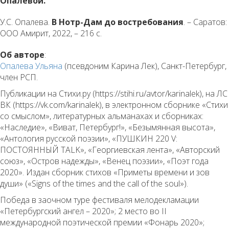
Опалевой.
У.С. Опалева.
В Нотр-Дам до востребования
. – Саратов:
ООО Амирит, 2022, – 216 с.
Об авторе
:
Опалева Ульяна
(псевдоним Карина Лек), Санкт-Петербург,
член РСП.
Публикации на Стихи.ру (https://stihi.ru/avtor/karinalek), на ЛС
ВК (https://vk.com/karinalek), в электронном сборнике «Стихи
со смыслом», литературных альманахах и сборниках:
«Наследие», «Виват, Петербург!», «Безымянная высота»,
«Антология русской поэзии», «ПУШКИН 220 V:
ПОСТОЯННЫЙ TALK», «Георгиевская лента», «Авторский
союз», «Остров надежды», «Венец поэзии», «Поэт года
2020». Издан сборник стихов «Приметы времени и зов
души» («Signs of the times and the call of the soul»).
Победа в заочном туре фестиваля мелодекламации
«Петербургский ангел – 2020»; 2 место во II
международной поэтической премии «Фонарь 2020»;