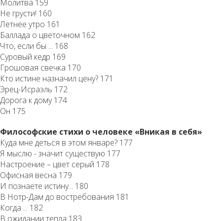
Молитва 159
Не грусти! 160
Летнее утро 161
Баллада о цветочном 162
Что, если бы ... 168
Суровый кедр 169
Грошовая свечка 170
Кто истине назначил цену? 171
Эрец-Исраэль 172
Дорога к дому 174
Он 175
Философские стихи о человеке «Вникая в себя»
Куда мне деться в этом январе? 177
Я мыслю - значит существую 177
Настроение – цвет серый 178
Офисная весна 179
И познаете истину... 180
В Нотр-Дам до востребования 181
Когда ... 182
В ожидании тепла 183