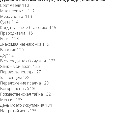
Брат Авеля 110
Мне верится... 112
Межсезонье 113
Суета 114
Когда на свете было тихо 115
Прародители 116
Если... 118
Знакомая незнакомка 119
В гостях 120
Друг 121
В очереди на сбычу мечт 123
Язык – мой враг... 125
Первая заповедь 127
За солнцем 128
Переложение псалма 129
Воскрешённый 130
Рождественская тайна 132
Мессия 133
День моего искупления 134
На третий день 135