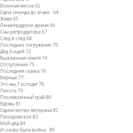
Военная весна 62
Одна секунда до атаки... 64
Живи 65
Ленинградское время 66
Сны репродуктора 67
След в след 68
Последнее погружение 70
Дед Кощей 72
Выжженная земля 74
Отступление 75
Последняя сказка 76
Верные 77
Это мы, Господи! 78
Пехота 79
Послевоенный край 80
Вдовы 81
Одиночество ветерана 82
Пискаревское 83
Мой дед 84
И снова была война... 85