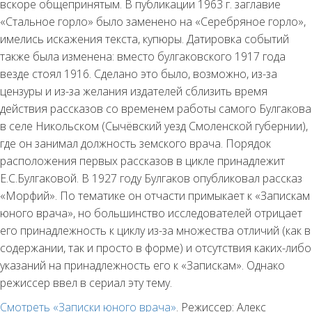
вскоре общепринятым. В публикации 1963 г. заглавие
«Стальное горло» было заменено на «Серебряное горло»,
имелись искажения текста, купюры. Датировка событий
также была изменена: вместо булгаковского 1917 года
везде стоял 1916. Сделано это было, возможно, из-за
цензуры и из-за желания издателей сблизить время
действия рассказов со временем работы самого Булгакова
в селе Никольском (Сычёвский уезд Смоленской губернии),
где он занимал должность земского врача. Порядок
расположения первых рассказов в цикле принадлежит
Е.С.Булгаковой. В 1927 году Булгаков опубликовал рассказ
«Морфий». По тематике он отчасти примыкает к «Запискам
юного врача», но большинство исследователей отрицает
его принадлежность к циклу из-за множества отличий (как в
содержании, так и просто в форме) и отсутствия каких-либо
указаний на принадлежность его к «Запискам». Однако
режиссер ввел в сериал эту тему.
Смотреть «Записки юного врача»
. Режиссер: Алекс