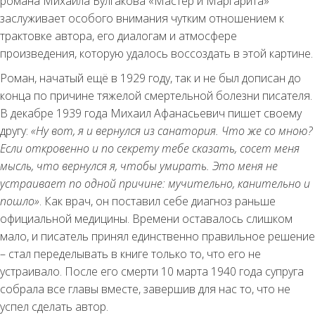
романа Михаила Булгакова «Мастер и Маргарита»
заслуживает особого внимания чутким отношением к
трактовке автора, его диалогам и атмосфере
произведения, которую удалось воссоздать в этой картине.
Роман, начатый ещё в 1929 году, так и не был дописан до
конца по причине тяжелой смертельной болезни писателя.
В декабре 1939 года Михаил Афанасьевич пишет своему
другу:
«Ну вот, я и вернулся из санатория. Что же со мною?
Если откровенно и по секрету тебе сказать, сосет меня
мысль, что вернулся я, чтобы умирать. Это меня не
устраивает по одной причине: мучительно, канительно и
пошло»
. Как врач, он поставил себе диагноз раньше
официальной медицины. Времени оставалось слишком
мало, и писатель принял единственно правильное решение
– стал переделывать в книге только то, что его не
устраивало. После его смерти 10 марта 1940 года супруга
собрала все главы вместе, завершив для нас то, что не
успел сделать автор.