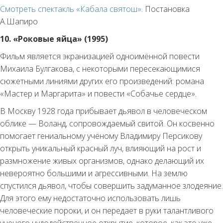
Смотреть спектакль «Кабала святош»
. Постановка
А.Шапиро
10. «Роковые яйца» (1995)
Фильм является экранизацией одноимённой повести
Михаила Булгакова, с некоторыми пересекающимися
сюжетными линиями других его произведений: романа
«Мастер и Маргарита» и повести «Собачье сердце».
В Москву 1928 года прибывает дьявол в человеческом
облике — Воланд, сопровождаемый свитой. Он косвенно
помогает гениальному учёному Владимиру Персикову
открыть уникальный красный луч, влияющий на рост и
размножение живых организмов, однако делающий их
невероятно большими и агрессивными. На землю
спустился дьявол, чтобы совершить задуманное злодеяние.
Для этого ему недостаточно использовать лишь
человеческие пороки, и он передает в руки талантливого
ученого чудодейственное открытие, которое, как это уже