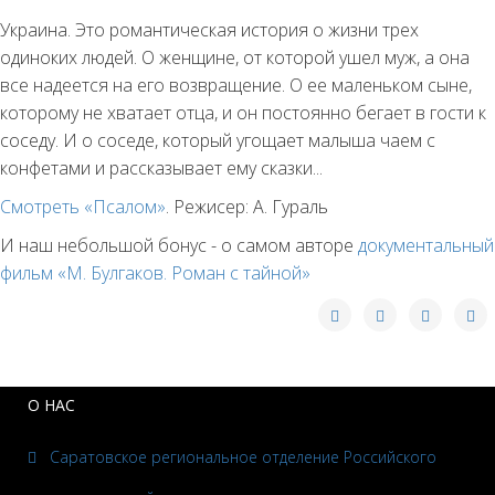
Украина. Это романтическая история о жизни трех
одиноких людей. О женщине, от которой ушел муж, а она
все надеется на его возвращение. О ее маленьком сыне,
которому не хватает отца, и он постоянно бегает в гости к
соседу. И о соседе, который угощает малыша чаем с
конфетами и рассказывает ему сказки...
Смотреть «Псалом»
. Режисер: А. Гураль
И наш небольшой бонус - о самом авторе
документальный
фильм «М. Булгаков. Роман с тайной»
О НАС
Саратовское региональное отделение Российского