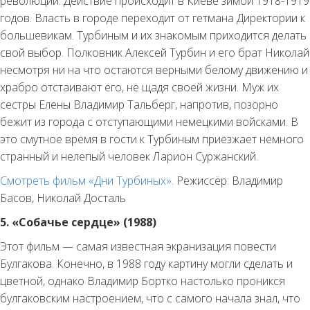
революции. Действие происходит в Киеве зимой 1918-1919
годов. Власть в городе переходит от гетмана Директории к
большевикам. Турбиным и их знакомым приходится делать
свой выбор. Полковник Алексей Турбин и его брат Николай
несмотря ни на что остаются верными белому движению и
храбро отстаивают его, не щадя своей жизни. Муж их
сестры Елены Владимир Тальберг, напротив, позорно
бежит из города с отступающими немецкими войсками. В
это смутное время в гости к Турбиным приезжает немного
странный и нелепый человек Ларион Суржанский.
Смотреть фильм «Дни Турбиных»
. Режиссёр: Владимир
Басов, Николай Досталь
5. «Собачье сердце» (1988)
Этот фильм — самая известная экранизация повести
Булгакова. Конечно, в 1988 году картину могли сделать и
цветной, однако Владимир Бортко настолько проникся
булгаковским настроением, что с самого начала знал, что