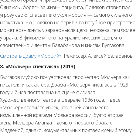
Однажды, борясь за жизнь пациента, Поляков ставит под
угрозу свою, спасает его укол морфия — самого сильного
наркотика. Но Поляков не верит, что пагубное пристрастие
может возникнуть у здравомыслящего человека, тем более
у врача. В фильме много натуралистических сцен, что
свойственно и лентам Балабанова и книгам Булгакова.
Смотреть драму «Морфий»
. Режиссер: Алексей Балабанов
8. «Мольер» спектакль (2013)
Булгаков глубоко почувствовал творчество Мольера как
писателя и как актёра. Драма «Мольер» писалась в 1929
году и была поставлена на сцене филиала
Художественного театра в феврале 1936 года. Пьесе
«Мольер» ставился упрёк, что в ней дано место
измышленной врагами Мольера версии, будто вторая
жена Мольера Аманда – дочь от первого брака с
Мадленой, однако, документальных подтверждений этому