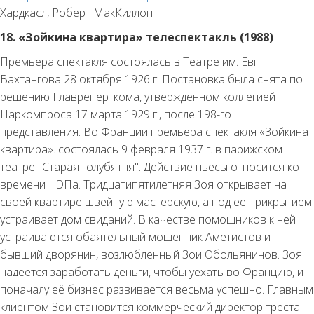
Хардкасл, Роберт МакКиллоп
18. «Зойкина квартира» телеспектакль (1988)
Премьера спектакля состоялась в Театре им. Евг.
Вахтангова 28 октября 1926 г. Постановка была снята по
решению Главреперткома, утвержденном коллегией
Наркомпроса 17 марта 1929 г., после 198-го
представления. Во Франции премьера спектакля «3ойкина
квартира». состоялась 9 февраля 1937 г. в парижском
театре "Старая голубятня". Действие пьесы относится ко
времени НЭПа. Тридцатипятилетняя Зоя открывает на
своей квартире швейную мастерскую, а под её прикрытием
устраивает дом свиданий. В качестве помощников к ней
устраиваются обаятельный мошенник Аметистов и
бывший дворянин, возлюбленный Зои Обольянинов. Зоя
надеется заработать деньги, чтобы уехать во Францию, и
поначалу её бизнес развивается весьма успешно. Главным
клиентом Зои становится коммерческий директор треста