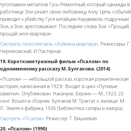
тугоплавких металлов Гусь-Ремонтный, который однажды в
работнице Зои узнаёт свою любовницу Аллу. Цепь событий
приводит к убийству Гуся китайцем Херувимом, подручным
Зои, а Зою арестовывают. Последние слова Зои: «Прощай,
прощай, моя квартира».
Смотреть телеспектакль «Зойкина квартира»
. Режиссеры: Г.
Черняховский, И.Пастернак
19.
Короткометражный фильм «Псалом» по
одноименному рассказу М. Булгакова. (2014)
«Псалом» — небольшой рассказ, короткая романтическая
история, написанная в 1923г. Входит в цикл «Путевые
заметки». Опубликован: Накануне, Берлин — М., 1923, 23
сент. Вошел в сборник: Булгаков М. Трактат о жилище. М.-
Л.: Земля и фабрика, 1926 (Библиотека сатиры и юмора).
Смотреть «Псалом»
. Режиссер: Т. Вишневая
20.
«Псалом» (1990)