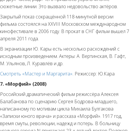
сюжетные линии. Это вызвало недовольство актёров.
Закрытый показ сокращённой 118-минутной версии
фильма состоялся на XXVIII Московском международном
кинофестивале в 2006 году. В прокат в СНГ фильм вышел 7
апреля 2011 года.
В экранизации Ю. Кары есть несколько расхождений с
исходным произведением. Актеры: А. Вертинская, В. Гафт,
М. Ульянов, Л. Куравлёв и др.
Смотреть «Мастер и Маргарита»
. Режиссер: Ю.Кара
7. «Морфий» (2008)
Российский драматический фильм режиссёра Алексея
Балабанова по сценарию Сергея Бодрова-младшего,
написанному по мотивам цикла Михаила Булгакова
«Записки юного врача» и рассказа «Морфий». 1917 год,
время смуты, революции, надежд и потерь. В больницу
уездного города N приезжает 23-х летний доктор Поляков.