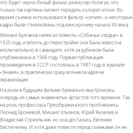
это будет черно-белый фильм: режиссер полагал, что
только так картина сможет передать колорит эпохи. Во
время съемок использовался фильтр «сепия», а некоторые
кадры были стилизованы под кинохронику начала XX века.
Михаил Булгаков написал повесть «Собачье сердце» в
1925 году, и вплоть до перестройки она была известна
исключительно в самиздате, хотя за рубежом была
опубликована в 1968 году. Первая публикация
произведения в СССР состоялась в 1987 году в журнале
«Знамя», и практически сразу возникла идея ее
экранизации.
На роли в будущем фильме буквально выстроилась
очередь из самых знаменитых артистов того времени. Так,
на роль профессора Преображенского пробовались
Леонид Броневой, Михаил Ульянов, Юрий Яковлев и
Владислав Стржельчик, но она досталась Евгению
Евстигнееву. И хотя даже повести перед съемками он не