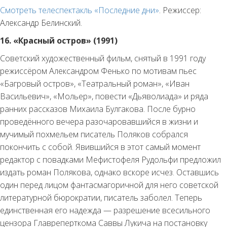
Смотреть телеспектакль «Последние дни»
. Режиссер:
Александр Белинский.
16. «Красный остров» (1991)
Советский художественный фильм, снятый в 1991 году
режиссёром Александром Фенько по мотивам пьес
«Багровый остров», «Театральный роман», «Иван
Васильевич», «Мольер», повести «Дьяволиада» и ряда
ранних рассказов Михаила Булгакова. После бурно
проведённого вечера разочаровавшийся в жизни и
мучимый похмельем писатель Поляков собрался
покончить с собой. Явившийся в этот самый момент
редактор с повадками Мефистофеля Рудольфи предложил
издать роман Полякова, однако вскоре исчез. Оставшись
один перед лицом фантасмагоричной для него советской
литературной бюрократии, писатель заболел. Теперь
единственная его надежда — разрешение всесильного
цензора Главреперткома Саввы Лукича на постановку