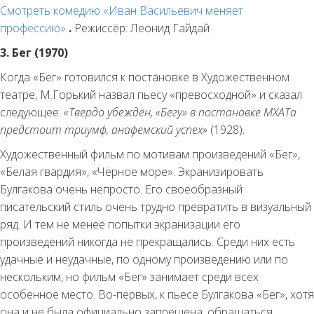
Смотреть комедию «Иван Васильевич меняет
профессию»
.
Режиссёр: Леонид Гайдай
3. Бег (1970)
Когда «Бег» готовился к постановке в Художественном
театре, М.Горький назвал пьесу «превосходной» и сказал
следующее:
«Твердо убеждён, «Бегу» в постановке МХАТа
предстоит триумф, анафемский успех»
(1928).
Художественный фильм по мотивам произведений «Бег»,
«Белая гвардия», «Чёрное море». Экранизировать
Булгакова очень непросто. Его своеобразный
писательский стиль очень трудно превратить в визуальный
ряд. И тем не менее попытки экранизации его
произведений никогда не прекращались. Среди них есть
удачные и неудачные, по одному произведению или по
нескольким, но фильм «Бег» занимает среди всех
особенное место. Во-первых, к пьесе Булгакова «Бег», хотя
она и не была официально запрещена, обращаться