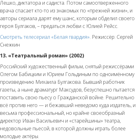
Лешко, диктатора и садиста. Потом самоотверженного
врача спасает кто-то из знакомых по «прежней жизни», и
авторы сериала дарят ему шанс, которым обделил своего
героя Булгаков, – предаться любви с Юлией Рейсс.
Смотреть телесериал «Белая гвардия»
. Режиссёр: Сергей
Снежкин
13. «Театральный роман» (2002)
Российский художественный фильм, снятый режиссёрами
Олегом Бабицким и Юрием Гольдиным по одноимённому
произведению Михаила Булгакова. Бывший работник
газеты, а ныне драматург Максудов, безуспешно пытается
поставить свою пьесу о Гражданской войне. Решительно
всё против него — и бежавший неведомо куда издатель, и
весьма профессиональный, но крайне своеобразный
директор Иван Васильевич и «старейшины» театра,
недовольные пьесой, в которой должны играть более
молодые актёры.