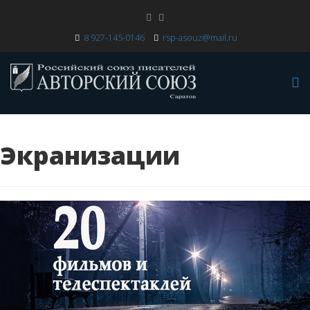
8 927-145-0146
rsp-asouz@mail.ru
Экранизации