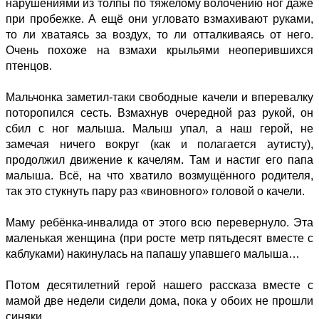
нарушениями из толпы по тяжелому волочению ног даже
при пробежке. А ещё они угловато взмахивают руками,
то ли хватаясь за воздух, то ли отталкиваясь от него.
Очень похоже на взмахи крыльями неоперившихся
птенцов.
Мальчонка заметил-таки свободные качели и вперевалку
поторопился сесть. Взмахнув очередной раз рукой, он
сбил с ног малыша. Малыш упал, а наш герой, не
замечая ничего вокруг (как и полагается аутисту),
продолжил движение к качелям. Там и настиг его папа
малыша. Всё, на что хватило возмущённого родителя,
так это стукнуть пару раз «виновного» головой о качели.
Маму ребёнка-инвалида от этого всю перевернуло. Эта
маленькая женщина (при росте метр пятьдесят вместе с
каблуками) накинулась на папашу упавшего малыша…
Потом десятилетний герой нашего рассказа вместе с
мамой две недели сидели дома, пока у обоих не прошли
синяки.